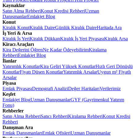
Kaynaklar
Satın Alma Rehberi
Konut Kredisi Rehberi
Uzman
Danışmanlar
Emlakjet Blog
Konut
Kiralık Konut
Kiralık Daire
Günlük Kiralık Daire
Haritada Ara
İş Yeri & Arsa
Kiralık İş Yeri
Kiralık Dükkan
Kiralık İş Yeri Piyasası
Kiralık Arsa
Kiracı Araçları
Kira Değerini Öğren
Ne Kadar Ödeyebilirim
Kiralama
Rehberi
Emlakjet Blog
İlanlar
Yatırımlık Konutlar
Kira Geliri Yüksek Konutlar
Hızlı Geri Dönüşlü
Konutlar
Fiyatı Düşen Konutlar
Yatırımlık Arsalar
Uygun m² Fiyatlı
Arsalar
Piyasa
Emlak Piyasası
Demografi Analizi
Değer Haritaları
Verilerimiz
Keşfet
Emlakjet Blog
Uzman Danışmanlar
GYF (Gayrimenkul Yatırım
Fonu)
Rehberler
Satın Alma Rehberi
Satıcı Rehberi
Kiralama Rehberi
Konut Kredisi
Rehberi
Danışman Ara
Emlak Danışmanları
Emlak Ofisleri
Uzman Danışmanlar