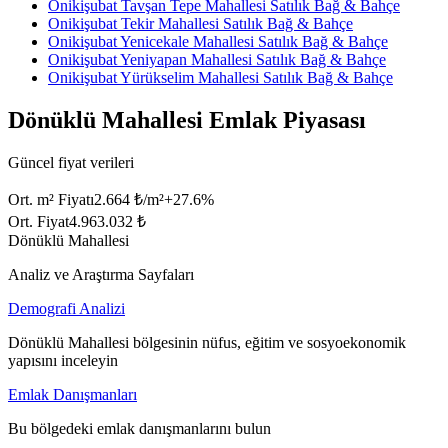
Onikişubat Tavşan Tepe Mahallesi Satılık Bağ & Bahçe
Onikişubat Tekir Mahallesi Satılık Bağ & Bahçe
Onikişubat Yenicekale Mahallesi Satılık Bağ & Bahçe
Onikişubat Yeniyapan Mahallesi Satılık Bağ & Bahçe
Onikişubat Yürükselim Mahallesi Satılık Bağ & Bahçe
Dönüklü Mahallesi Emlak Piyasası
Güncel fiyat verileri
Ort. m² Fiyatı
2.664 ₺/m²
+
27.6
%
Ort. Fiyat
4.963.032 ₺
Dönüklü Mahallesi
Analiz ve Araştırma Sayfaları
Demografi Analizi
Dönüklü Mahallesi bölgesinin nüfus, eğitim ve sosyoekonomik
yapısını inceleyin
Emlak Danışmanları
Bu bölgedeki emlak danışmanlarını bulun