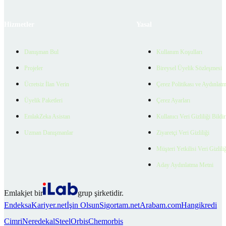
Hizmetler
Yasal
Danışman Bul
Kullanım Koşulları
Projeler
Bireysel Üyelik Sözleşmesi
Ücretsiz İlan Verin
Çerez Politikası ve Aydınlat
Üyelik Paketleri
Çerez Ayarları
EmlakZeka Asistan
Kullanıcı Veri Gizliliği Bildi
Uzman Danışmanlar
Ziyaretçi Veri Gizliliği
Müşteri Yetkilisi Veri Gizlili
Aday Aydınlatma Metni
Emlakjet bir
grup şirketidir.
Endeksa
Kariyer.net
İşin Olsun
Sigortam.net
Arabam.com
Hangikredi
Cimri
Neredekal
SteelOrbis
Chemorbis