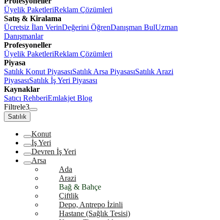
Profesyoneller
Üyelik Paketleri
Reklam Çözümleri
Satış & Kiralama
Ücretsiz İlan Verin
Değerini Öğren
Danışman Bul
Uzman
Danışmanlar
Profesyoneller
Üyelik Paketleri
Reklam Çözümleri
Piyasa
Satılık Konut Piyasası
Satılık Arsa Piyasası
Satılık Arazi
Piyasası
Satılık İş Yeri Piyasası
Kaynaklar
Satıcı Rehberi
Emlakjet Blog
Filtrele
3
Satılık
Konut
İş Yeri
Devren İş Yeri
Arsa
Ada
Arazi
Bağ & Bahçe
Çiftlik
Depo, Antrepo İzinli
Hastane (Sağlık Tesisi)