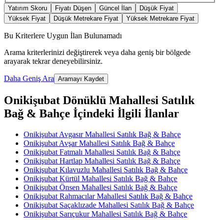
Yatırım Skoru
Fiyatı Düşen
Güncel İlan
Düşük Fiyat
Yüksek Fiyat
Düşük Metrekare Fiyat
Yüksek Metrekare Fiyat
Bu Kriterlere Uygun İlan Bulunamadı
Arama kriterlerinizi değiştirerek veya daha geniş bir bölgede
arayarak tekrar deneyebilirsiniz.
Daha Geniş Ara
Aramayı Kaydet
Onikişubat Dönüklü Mahallesi Satılık
Bağ & Bahçe İçindeki İlgili İlanlar
Onikişubat Avgasır Mahallesi Satılık Bağ & Bahçe
Onikişubat Avşar Mahallesi Satılık Bağ & Bahçe
Onikişubat Fatmalı Mahallesi Satılık Bağ & Bahçe
Onikişubat Hartlap Mahallesi Satılık Bağ & Bahçe
Onikişubat Kılavuzlu Mahallesi Satılık Bağ & Bahçe
Onikişubat Kürtül Mahallesi Satılık Bağ & Bahçe
Onikişubat Önsen Mahallesi Satılık Bağ & Bahçe
Onikişubat Rahmacılar Mahallesi Satılık Bağ & Bahçe
Onikişubat Saçaklızade Mahallesi Satılık Bağ & Bahçe
Onikişubat Sarıçukur Mahallesi Satılık Bağ & Bahçe