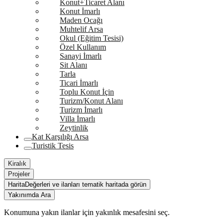
Konut+Ticaret Alanı
Konut İmarlı
Maden Ocağı
Muhtelif Arsa
Okul (Eğitim Tesisi)
Özel Kullanım
Sanayi İmarlı
Sit Alanı
Tarla
Ticari İmarlı
Toplu Konut İçin
Turizm/Konut Alanı
Turizm İmarlı
Villa İmarlı
Zeytinlik
Kat Karşılığı Arsa
Turistik Tesis
Kiralık
Projeler
Harita
Değerleri ve ilanları tematik haritada görün
Yakınımda Ara
Konumuna yakın ilanlar için yakınlık mesafesini seç.