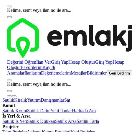
Kelime, semt veya ilan no ile ara...
Değerini Öğren
İlan Ver
Giriş Yap
Hesap Oluştur
Giriş Yap
Hesap
Oluştur
Favorilerim
Kayıtlı
Aramalar
İlanlarım
Değerlemelerim
Mesajlar
Bildirimler
Geri Bildirim
Kelime, semt veya ilan no ile ara...
Satılık
Kiralık
Yatırım
Danışmanlar
Sat
Konut
Satılık Konut
Satılık Daire
Yeni İlanlar
Haritada Ara
İş Yeri & Arsa
Satılık İş Yeri
Satılık Dükkan
Satılık Arsa
Satılık Tarla
Projeler
Tüm Projeler
Ankara Konut Projeleri
Yeni Projeler