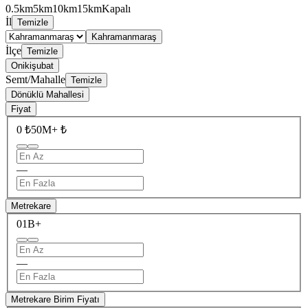
0.5km
5km
10km
15km
Kapalı
İl
Temizle
Kahramanmaraş
İlçe
Temizle
Onikişubat
Semt/Mahalle
Temizle
Dönüklü Mahallesi
Fiyat
0 ₺
50M+ ₺
—
Metrekare
0
1B+
—
Metrekare Birim Fiyatı