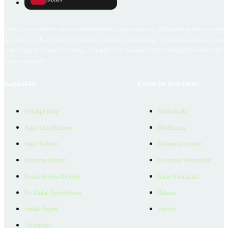
İNDİRİN
Emlakjet.com internet sitesi ve Emlakjet mobil uygulamalarında kullanıcılar tarafından sağlana
ilan, bilgi, içerik ve görselin gerçekliği, orijinalliği, güvenilirliği ve doğruluğuna ilişkin soru
içerikleri giren kullanıcıya ait olup, Emlakjet'in bu hususlarla ilgili herhangi bir sorumluluğu
bulunmamaktadır.
Kaynaklar
Emlakjet Hakkında
Emlakjet Blog
Hakkımızda
Satın Alma Rehberi
Ödüllerimiz
Satıcı Rehberi
Reklam Çözümleri
Kiralama Rehberi
Kurumsal Materyaller
Konut Kredisi Rehberi
İnsan Kaynakları
Ne Kadar Ödeyebilirim
İletişim
Emlak Değeri
Yardım
Verilerimiz