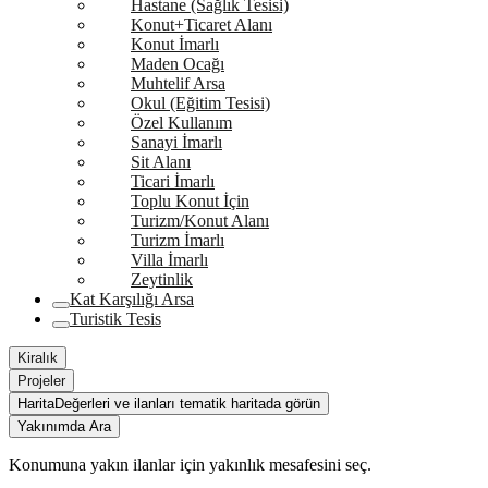
Hastane (Sağlık Tesisi)
Konut+Ticaret Alanı
Konut İmarlı
Maden Ocağı
Muhtelif Arsa
Okul (Eğitim Tesisi)
Özel Kullanım
Sanayi İmarlı
Sit Alanı
Ticari İmarlı
Toplu Konut İçin
Turizm/Konut Alanı
Turizm İmarlı
Villa İmarlı
Zeytinlik
Kat Karşılığı Arsa
Turistik Tesis
Kiralık
Projeler
Harita
Değerleri ve ilanları tematik haritada görün
Yakınımda Ara
Konumuna yakın ilanlar için yakınlık mesafesini seç.