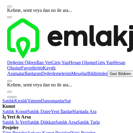
Kelime, semt veya ilan no ile ara...
Değerini Öğren
İlan Ver
Giriş Yap
Hesap Oluştur
Giriş Yap
Hesap
Oluştur
Favorilerim
Kayıtlı
Aramalar
İlanlarım
Değerlemelerim
Mesajlar
Bildirimler
Geri Bildirim
Kelime, semt veya ilan no ile ara...
Satılık
Kiralık
Yatırım
Danışmanlar
Sat
Konut
Satılık Konut
Satılık Daire
Yeni İlanlar
Haritada Ara
İş Yeri & Arsa
Satılık İş Yeri
Satılık Dükkan
Satılık Arsa
Satılık Tarla
Projeler
Tüm Projeler
Ankara Konut Projeleri
Yeni Projeler