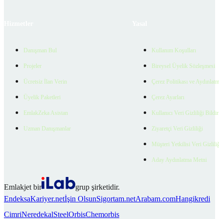
Hizmetler
Yasal
Danışman Bul
Kullanım Koşulları
Projeler
Bireysel Üyelik Sözleşmesi
Ücretsiz İlan Verin
Çerez Politikası ve Aydınlat
Üyelik Paketleri
Çerez Ayarları
EmlakZeka Asistan
Kullanıcı Veri Gizliliği Bildi
Uzman Danışmanlar
Ziyaretçi Veri Gizliliği
Müşteri Yetkilisi Veri Gizlili
Aday Aydınlatma Metni
Emlakjet bir
grup şirketidir.
Endeksa
Kariyer.net
İşin Olsun
Sigortam.net
Arabam.com
Hangikredi
Cimri
Neredekal
SteelOrbis
Chemorbis