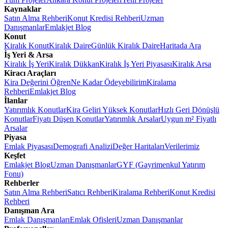
Kaynaklar
Satın Alma Rehberi
Konut Kredisi Rehberi
Uzman
Danışmanlar
Emlakjet Blog
Konut
Kiralık Konut
Kiralık Daire
Günlük Kiralık Daire
Haritada Ara
İş Yeri & Arsa
Kiralık İş Yeri
Kiralık Dükkan
Kiralık İş Yeri Piyasası
Kiralık Arsa
Kiracı Araçları
Kira Değerini Öğren
Ne Kadar Ödeyebilirim
Kiralama
Rehberi
Emlakjet Blog
İlanlar
Yatırımlık Konutlar
Kira Geliri Yüksek Konutlar
Hızlı Geri Dönüşlü
Konutlar
Fiyatı Düşen Konutlar
Yatırımlık Arsalar
Uygun m² Fiyatlı
Arsalar
Piyasa
Emlak Piyasası
Demografi Analizi
Değer Haritaları
Verilerimiz
Keşfet
Emlakjet Blog
Uzman Danışmanlar
GYF (Gayrimenkul Yatırım
Fonu)
Rehberler
Satın Alma Rehberi
Satıcı Rehberi
Kiralama Rehberi
Konut Kredisi
Rehberi
Danışman Ara
Emlak Danışmanları
Emlak Ofisleri
Uzman Danışmanlar