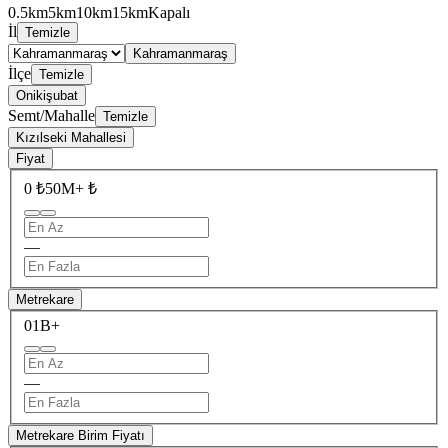
0.5km
5km
10km
15km
Kapalı
İl
Temizle
Kahramanmaraş
İlçe
Temizle
Onikişubat
Semt/Mahalle
Temizle
Kızılseki Mahallesi
Fiyat
0 ₺
50M+ ₺
—
Metrekare
0
1B+
—
Metrekare Birim Fiyatı