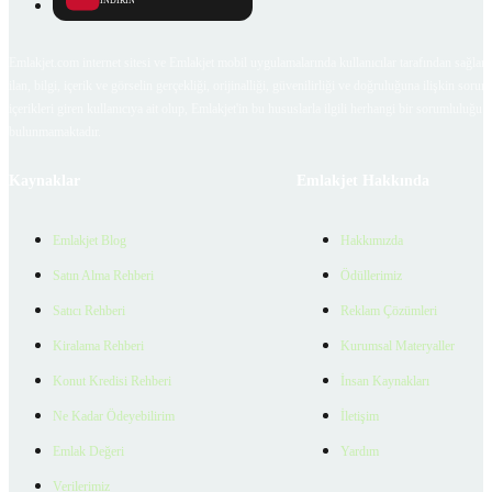
İNDİRİN
Emlakjet.com internet sitesi ve Emlakjet mobil uygulamalarında kullanıcılar tarafından sağlana
ilan, bilgi, içerik ve görselin gerçekliği, orijinalliği, güvenilirliği ve doğruluğuna ilişkin soru
içerikleri giren kullanıcıya ait olup, Emlakjet'in bu hususlarla ilgili herhangi bir sorumluluğu
bulunmamaktadır.
Kaynaklar
Emlakjet Hakkında
Emlakjet Blog
Hakkımızda
Satın Alma Rehberi
Ödüllerimiz
Satıcı Rehberi
Reklam Çözümleri
Kiralama Rehberi
Kurumsal Materyaller
Konut Kredisi Rehberi
İnsan Kaynakları
Ne Kadar Ödeyebilirim
İletişim
Emlak Değeri
Yardım
Verilerimiz