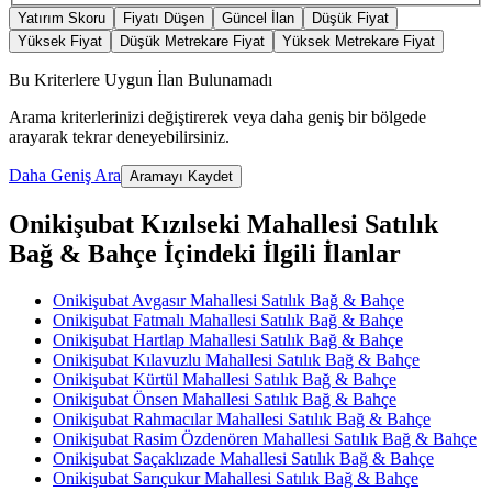
Yatırım Skoru
Fiyatı Düşen
Güncel İlan
Düşük Fiyat
Yüksek Fiyat
Düşük Metrekare Fiyat
Yüksek Metrekare Fiyat
Bu Kriterlere Uygun İlan Bulunamadı
Arama kriterlerinizi değiştirerek veya daha geniş bir bölgede
arayarak tekrar deneyebilirsiniz.
Daha Geniş Ara
Aramayı Kaydet
Onikişubat Kızılseki Mahallesi Satılık
Bağ & Bahçe İçindeki İlgili İlanlar
Onikişubat Avgasır Mahallesi Satılık Bağ & Bahçe
Onikişubat Fatmalı Mahallesi Satılık Bağ & Bahçe
Onikişubat Hartlap Mahallesi Satılık Bağ & Bahçe
Onikişubat Kılavuzlu Mahallesi Satılık Bağ & Bahçe
Onikişubat Kürtül Mahallesi Satılık Bağ & Bahçe
Onikişubat Önsen Mahallesi Satılık Bağ & Bahçe
Onikişubat Rahmacılar Mahallesi Satılık Bağ & Bahçe
Onikişubat Rasim Özdenören Mahallesi Satılık Bağ & Bahçe
Onikişubat Saçaklızade Mahallesi Satılık Bağ & Bahçe
Onikişubat Sarıçukur Mahallesi Satılık Bağ & Bahçe