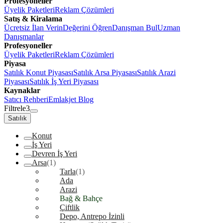
Profesyoneller
Üyelik Paketleri
Reklam Çözümleri
Satış & Kiralama
Ücretsiz İlan Verin
Değerini Öğren
Danışman Bul
Uzman
Danışmanlar
Profesyoneller
Üyelik Paketleri
Reklam Çözümleri
Piyasa
Satılık Konut Piyasası
Satılık Arsa Piyasası
Satılık Arazi
Piyasası
Satılık İş Yeri Piyasası
Kaynaklar
Satıcı Rehberi
Emlakjet Blog
Filtrele
3
Satılık
Konut
İş Yeri
Devren İş Yeri
Arsa
(1)
Tarla
(1)
Ada
Arazi
Bağ & Bahçe
Çiftlik
Depo, Antrepo İzinli