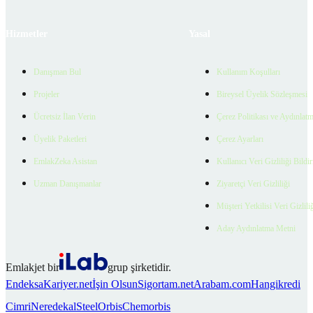
Hizmetler
Yasal
Danışman Bul
Kullanım Koşulları
Projeler
Bireysel Üyelik Sözleşmesi
Ücretsiz İlan Verin
Çerez Politikası ve Aydınlat
Üyelik Paketleri
Çerez Ayarları
EmlakZeka Asistan
Kullanıcı Veri Gizliliği Bildi
Uzman Danışmanlar
Ziyaretçi Veri Gizliliği
Müşteri Yetkilisi Veri Gizlili
Aday Aydınlatma Metni
Emlakjet bir
grup şirketidir.
Endeksa
Kariyer.net
İşin Olsun
Sigortam.net
Arabam.com
Hangikredi
Cimri
Neredekal
SteelOrbis
Chemorbis