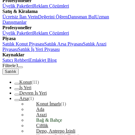
Profesyoneller
Üyelik Paketleri
Reklam Çözümleri
Satış & Kiralama
Ücretsiz İlan Verin
Değerini Öğren
Danışman Bul
Uzman
Danışmanlar
Profesyoneller
Üyelik Paketleri
Reklam Çözümleri
Piyasa
Satılık Konut Piyasası
Satılık Arsa Piyasası
Satılık Arazi
Piyasası
Satılık İş Yeri Piyasası
Kaynaklar
Satıcı Rehberi
Emlakjet Blog
Filtrele
3
Satılık
Konut
(11)
İş Yeri
Devren İş Yeri
Arsa
(1)
Konut İmarlı
(1)
Ada
Arazi
Bağ & Bahçe
Çiftlik
Depo, Antrepo İzinli