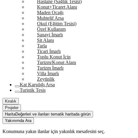
Hastane (Sağlık Tesisi)
Konut+Ticaret Alanı
Maden Ocağı
Muhtelif Arsa
Okul (Eğitim Tesisi)
Özel Kullanım
Sanayi İmarlı
Sit Alanı
Tarla
Ticari İmarlı
Toplu Konut İçin
Turizm/Konut Alanı
Turizm İmarlı
Villa İmarlı
Zeytinlik
Kat Karşılığı Arsa
Turistik Tesis
Kiralık
Projeler
Harita
Değerleri ve ilanları tematik haritada görün
Yakınımda Ara
Konumuna yakın ilanlar için yakınlık mesafesini seç.