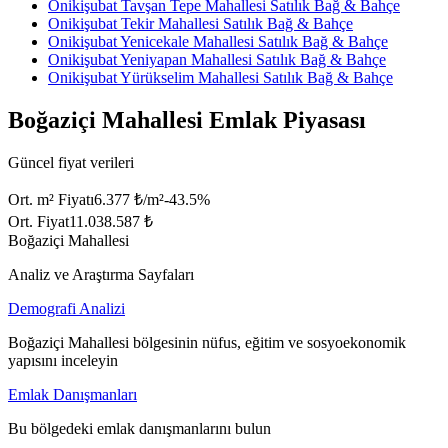
Onikişubat Tavşan Tepe Mahallesi Satılık Bağ & Bahçe
Onikişubat Tekir Mahallesi Satılık Bağ & Bahçe
Onikişubat Yenicekale Mahallesi Satılık Bağ & Bahçe
Onikişubat Yeniyapan Mahallesi Satılık Bağ & Bahçe
Onikişubat Yürükselim Mahallesi Satılık Bağ & Bahçe
Boğaziçi Mahallesi Emlak Piyasası
Güncel fiyat verileri
Ort. m² Fiyatı
6.377 ₺/m²
-43.5
%
Ort. Fiyat
11.038.587 ₺
Boğaziçi Mahallesi
Analiz ve Araştırma Sayfaları
Demografi Analizi
Boğaziçi Mahallesi bölgesinin nüfus, eğitim ve sosyoekonomik
yapısını inceleyin
Emlak Danışmanları
Bu bölgedeki emlak danışmanlarını bulun