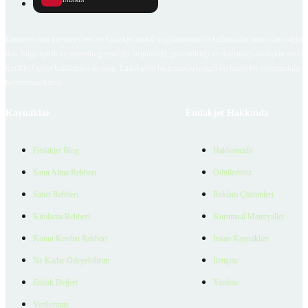
İNDİRİN
Emlakjet.com internet sitesi ve Emlakjet mobil uygulamalarında kullanıcılar tarafından sağlana
ilan, bilgi, içerik ve görselin gerçekliği, orijinalliği, güvenilirliği ve doğruluğuna ilişkin soru
içerikleri giren kullanıcıya ait olup, Emlakjet'in bu hususlarla ilgili herhangi bir sorumluluğu
bulunmamaktadır.
Kaynaklar
Emlakjet Hakkında
Emlakjet Blog
Hakkımızda
Satın Alma Rehberi
Ödüllerimiz
Satıcı Rehberi
Reklam Çözümleri
Kiralama Rehberi
Kurumsal Materyaller
Konut Kredisi Rehberi
İnsan Kaynakları
Ne Kadar Ödeyebilirim
İletişim
Emlak Değeri
Yardım
Verilerimiz