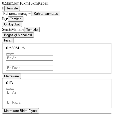
0.5km
5km
10km
15km
Kapalı
İl
Temizle
Kahramanmaraş
İlçe
Temizle
Onikişubat
Semt/Mahalle
Temizle
Boğaziçi Mahallesi
Fiyat
0 ₺
50M+ ₺
—
Metrekare
0
1B+
—
Metrekare Birim Fiyatı