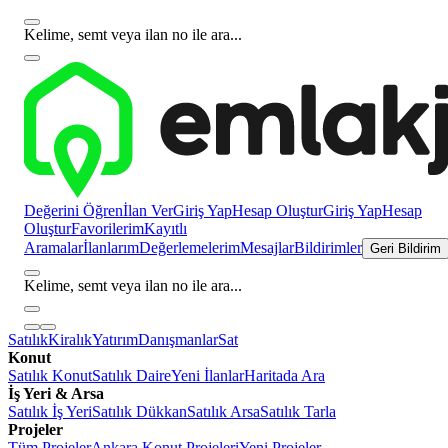
Kelime, semt veya ilan no ile ara...
Değerini Öğren
İlan Ver
Giriş Yap
Hesap Oluştur
Giriş Yap
Hesap
Oluştur
Favorilerim
Kayıtlı
Aramalar
İlanlarım
Değerlemelerim
Mesajlar
Bildirimler
Geri Bildirim
Kelime, semt veya ilan no ile ara...
Satılık
Kiralık
Yatırım
Danışmanlar
Sat
Konut
Satılık Konut
Satılık Daire
Yeni İlanlar
Haritada Ara
İş Yeri & Arsa
Satılık İş Yeri
Satılık Dükkan
Satılık Arsa
Satılık Tarla
Projeler
Tüm Projeler
Ankara Konut Projeleri
Yeni Projeler