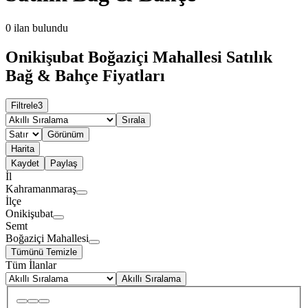
0
ilan bulundu
Onikişubat Boğaziçi Mahallesi Satılık
Bağ & Bahçe Fiyatları
Filtrele
3
Sırala
Görünüm
Harita
Kaydet
Paylaş
İl
Kahramanmaraş
İlçe
Onikişubat
Semt
Boğaziçi Mahallesi
Tümünü Temizle
Tüm İlanlar
Akıllı Sıralama