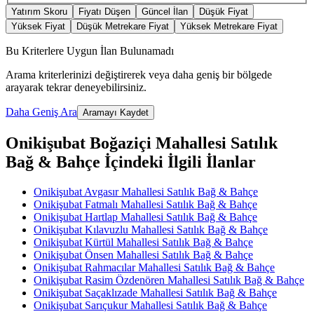
Yatırım Skoru
Fiyatı Düşen
Güncel İlan
Düşük Fiyat
Yüksek Fiyat
Düşük Metrekare Fiyat
Yüksek Metrekare Fiyat
Bu Kriterlere Uygun İlan Bulunamadı
Arama kriterlerinizi değiştirerek veya daha geniş bir bölgede
arayarak tekrar deneyebilirsiniz.
Daha Geniş Ara
Aramayı Kaydet
Onikişubat Boğaziçi Mahallesi Satılık
Bağ & Bahçe İçindeki İlgili İlanlar
Onikişubat Avgasır Mahallesi Satılık Bağ & Bahçe
Onikişubat Fatmalı Mahallesi Satılık Bağ & Bahçe
Onikişubat Hartlap Mahallesi Satılık Bağ & Bahçe
Onikişubat Kılavuzlu Mahallesi Satılık Bağ & Bahçe
Onikişubat Kürtül Mahallesi Satılık Bağ & Bahçe
Onikişubat Önsen Mahallesi Satılık Bağ & Bahçe
Onikişubat Rahmacılar Mahallesi Satılık Bağ & Bahçe
Onikişubat Rasim Özdenören Mahallesi Satılık Bağ & Bahçe
Onikişubat Saçaklızade Mahallesi Satılık Bağ & Bahçe
Onikişubat Sarıçukur Mahallesi Satılık Bağ & Bahçe