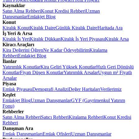
Kaynaklar
Satın Alma Rehberi
Konut Kredisi Rehberi
Uzman
Danışmanlar
Emlakjet Blog
Konut
Kiralık Konut
Kiralık Daire
Günlük Kiralık Daire
Haritada Ara
İş Yeri & Arsa
Kiralık İş Yeri
Kiralık Dükkan
Kiralık İş Yeri Piyasası
Kiralık Arsa
Kiracı Araçları
Kira Değerini Öğren
Ne Kadar Ödeyebilirim
Kiralama
Rehberi
Emlakjet Blog
İlanlar
Yatırımlık Konutlar
Kira Geliri Yüksek Konutlar
Hızlı Geri Dönüşlü
Konutlar
Fiyatı Düşen Konutlar
Yatırımlık Arsalar
Uygun m² Fiyatlı
Arsalar
Piyasa
Emlak Piyasası
Demografi Analizi
Değer Haritaları
Verilerimiz
Keşfet
Emlakjet Blog
Uzman Danışmanlar
GYF (Gayrimenkul Yatırım
Fonu)
Rehberler
Satın Alma Rehberi
Satıcı Rehberi
Kiralama Rehberi
Konut Kredisi
Rehberi
Danışman Ara
Emlak Danışmanları
Emlak Ofisleri
Uzman Danışmanlar