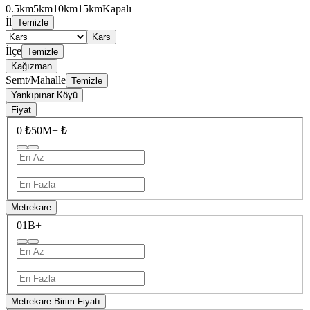
0.5km
5km
10km
15km
Kapalı
İl
Temizle
Kars
İlçe
Temizle
Kağızman
Semt/Mahalle
Temizle
Yankıpınar Köyü
Fiyat
0 ₺
50M+ ₺
—
Metrekare
0
1B+
—
Metrekare Birim Fiyatı