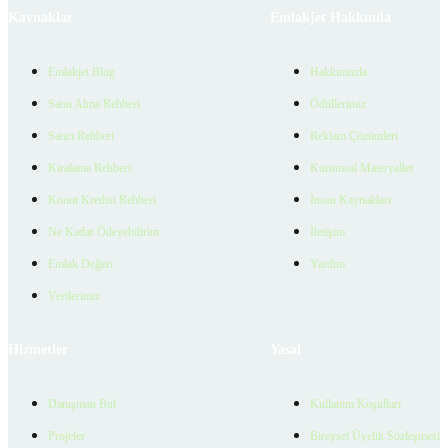
Kaynaklar
Emlakjet Hakkında
Emlakjet Blog
Hakkımızda
Satın Alma Rehberi
Ödüllerimiz
Satıcı Rehberi
Reklam Çözümleri
Kiralama Rehberi
Kurumsal Materyaller
Konut Kredisi Rehberi
İnsan Kaynakları
Ne Kadar Ödeyebilirim
İletişim
Emlak Değeri
Yardım
Verilerimiz
Hizmetler
Yasal
Danışman Bul
Kullanım Koşulları
Projeler
Bireysel Üyelik Sözleşmesi