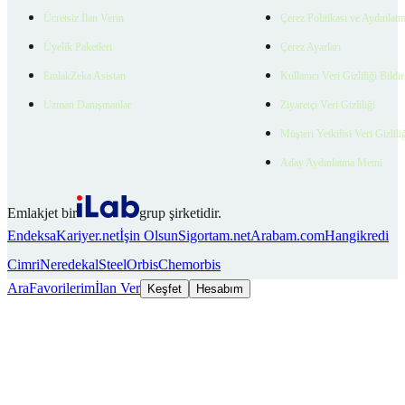
Ücretsiz İlan Verin
Çerez Politikası ve Aydınlat
Üyelik Paketleri
Çerez Ayarları
EmlakZeka Asistan
Kullanıcı Veri Gizliliği Bildi
Uzman Danışmanlar
Ziyaretçi Veri Gizliliği
Müşteri Yetkilisi Veri Gizlili
Aday Aydınlatma Metni
Emlakjet bir
grup şirketidir.
Endeksa
Kariyer.net
İşin Olsun
Sigortam.net
Arabam.com
Hangikredi
Cimri
Neredekal
SteelOrbis
Chemorbis
Ara
Favorilerim
İlan Ver
Keşfet
Hesabım