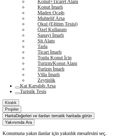
Konut+Ticaret Alanı
Konut İmarlı
Maden Ocağı
Muhtelif Arsa
Okul (Eğitim Tesisi)
Özel Kullanım
Sanayi İmarlı
Sit Alanı
Tarla
Ticari İmarlı
Toplu Konut İçin
Turizm/Konut Alanı
Turizm İmarlı
Villa İmarlı
Zeytinlik
Kat Karşılığı Arsa
Turistik Tesis
Kiralık
Projeler
Harita
Değerleri ve ilanları tematik haritada görün
Yakınımda Ara
Konumuna yakın ilanlar için yakınlık mesafesini seç.