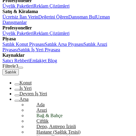
Profesyoneller
Üyelik Paketleri
Reklam Çözümleri
Satış & Kiralama
Ücretsiz İlan Verin
Değerini Öğren
Danışman Bul
Uzman
Danışmanlar
Profesyoneller
Üyelik Paketleri
Reklam Çözümleri
Piyasa
Satılık Konut Piyasası
Satılık Arsa Piyasası
Satılık Arazi
Piyasası
Satılık İş Yeri Piyasası
Kaynaklar
Satıcı Rehberi
Emlakjet Blog
Filtrele
3
Satılık
Konut
İş Yeri
Devren İş Yeri
Arsa
Ada
Arazi
Bağ & Bahçe
Çiftlik
Depo, Antrepo İzinli
Hastane (Sağlık Tesisi)