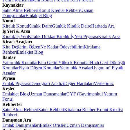
Kaynaklar
Satın Alma Rehberi
Konut Kredisi Rehberi
Uzman
Danışmanlar
Emlakjet Blog
Konut
Kiralık Konut
Kiralık Daire
Günlük Kiralık Daire
Haritada Ara
İş Yeri & Arsa
Kiralık İş Yeri
Kiralık Dükkan
Kiralık İş Yeri Piyasası
Kiralık Arsa
Kiracı Araçları
Kira Değerini Öğren
Ne Kadar Ödeyebilirim
Kiralama
Rehberi
Emlakjet Blog
İlanlar
Yatırımlık Konutlar
Kira Geliri Yüksek Konutlar
Hızlı Geri Dönüşlü
Konutlar
Fiyatı Düşen Konutlar
Yatırımlık Arsalar
Uygun m² Fiyatlı
Arsalar
Piyasa
Emlak Piyasası
Demografi Analizi
Değer Haritaları
Verilerimiz
Keşfet
Emlakjet Blog
Uzman Danışmanlar
GYF (Gayrimenkul Yatırım
Fonu)
Rehberler
Satın Alma Rehberi
Satıcı Rehberi
Kiralama Rehberi
Konut Kredisi
Rehberi
Danışman Ara
Emlak Danışmanları
Emlak Ofisleri
Uzman Danışmanlar