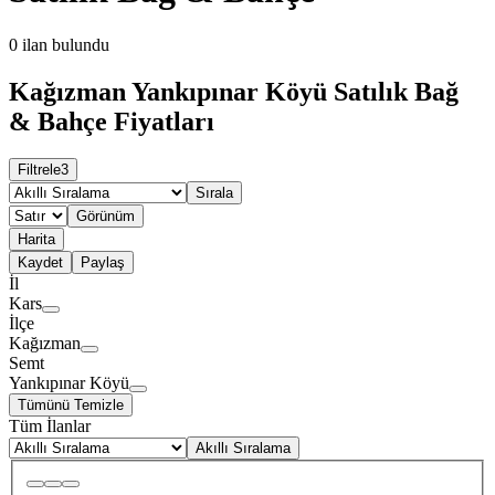
0
ilan bulundu
Kağızman Yankıpınar Köyü Satılık Bağ
& Bahçe Fiyatları
Filtrele
3
Sırala
Görünüm
Harita
Kaydet
Paylaş
İl
Kars
İlçe
Kağızman
Semt
Yankıpınar Köyü
Tümünü Temizle
Tüm İlanlar
Akıllı Sıralama