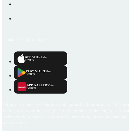
Emlakjet © 2006-2026
APP STORE
'dan
İNDİRİN
PLAY STORE
'dan
İNDİRİN
APP GALLERY
'den
İNDİRİN
Emlakjet.com internet sitesi ve Emlakjet mobil uygulamalarında kullanıcılar tarafından sağlana
ilan, bilgi, içerik ve görselin gerçekliği, orijinalliği, güvenilirliği ve doğruluğuna ilişkin soru
içerikleri giren kullanıcıya ait olup, Emlakjet'in bu hususlarla ilgili herhangi bir sorumluluğu
bulunmamaktadır.