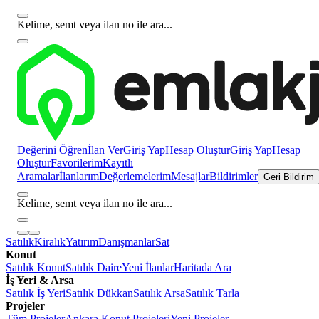
Kelime, semt veya ilan no ile ara...
Değerini Öğren
İlan Ver
Giriş Yap
Hesap Oluştur
Giriş Yap
Hesap
Oluştur
Favorilerim
Kayıtlı
Aramalar
İlanlarım
Değerlemelerim
Mesajlar
Bildirimler
Geri Bildirim
Kelime, semt veya ilan no ile ara...
Satılık
Kiralık
Yatırım
Danışmanlar
Sat
Konut
Satılık Konut
Satılık Daire
Yeni İlanlar
Haritada Ara
İş Yeri & Arsa
Satılık İş Yeri
Satılık Dükkan
Satılık Arsa
Satılık Tarla
Projeler
Tüm Projeler
Ankara Konut Projeleri
Yeni Projeler