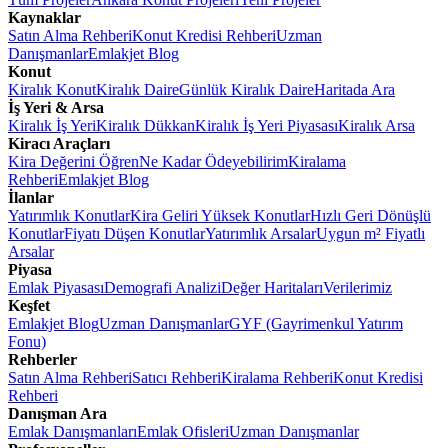
Kaynaklar
Satın Alma Rehberi
Konut Kredisi Rehberi
Uzman
Danışmanlar
Emlakjet Blog
Konut
Kiralık Konut
Kiralık Daire
Günlük Kiralık Daire
Haritada Ara
İş Yeri & Arsa
Kiralık İş Yeri
Kiralık Dükkan
Kiralık İş Yeri Piyasası
Kiralık Arsa
Kiracı Araçları
Kira Değerini Öğren
Ne Kadar Ödeyebilirim
Kiralama
Rehberi
Emlakjet Blog
İlanlar
Yatırımlık Konutlar
Kira Geliri Yüksek Konutlar
Hızlı Geri Dönüşlü
Konutlar
Fiyatı Düşen Konutlar
Yatırımlık Arsalar
Uygun m² Fiyatlı
Arsalar
Piyasa
Emlak Piyasası
Demografi Analizi
Değer Haritaları
Verilerimiz
Keşfet
Emlakjet Blog
Uzman Danışmanlar
GYF (Gayrimenkul Yatırım
Fonu)
Rehberler
Satın Alma Rehberi
Satıcı Rehberi
Kiralama Rehberi
Konut Kredisi
Rehberi
Danışman Ara
Emlak Danışmanları
Emlak Ofisleri
Uzman Danışmanlar