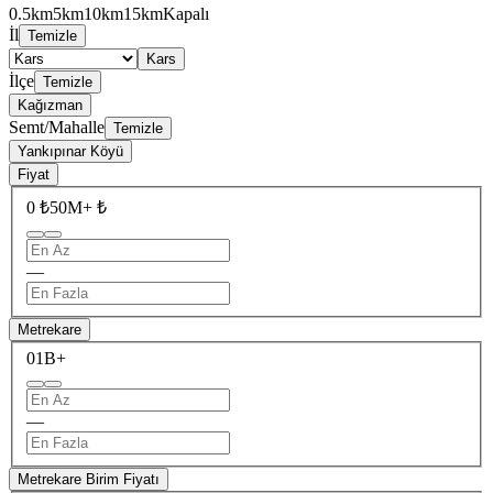
0.5km
5km
10km
15km
Kapalı
İl
Temizle
Kars
İlçe
Temizle
Kağızman
Semt/Mahalle
Temizle
Yankıpınar Köyü
Fiyat
0 ₺
50M+ ₺
—
Metrekare
0
1B+
—
Metrekare Birim Fiyatı