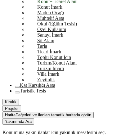
Konut+Ticaret Alanı
Konut İmarlı
Maden Ocağı
Muhtelif Arsa
Okul (Eğitim Tesisi)
Özel Kullanım
Sanayi İmarlı
Sit Alanı
Tarla
Ticari İmarlı
Toplu Konut İçin
Turizm/Konut Alanı
Turizm İmarlı
Villa İmarlı
Zeytinlik
Kat Karşılığı Arsa
Turistik Tesis
Kiralık
Projeler
Harita
Değerleri ve ilanları tematik haritada görün
Yakınımda Ara
Konumuna yakın ilanlar için yakınlık mesafesini seç.