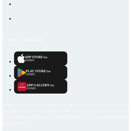
Emlakjet © 2006-2026
APP STORE
'dan
İNDİRİN
PLAY STORE
'dan
İNDİRİN
APP GALLERY
'den
İNDİRİN
Emlakjet.com internet sitesi ve Emlakjet mobil uygulamalarında kullanıcılar tarafından sağlana
ilan, bilgi, içerik ve görselin gerçekliği, orijinalliği, güvenilirliği ve doğruluğuna ilişkin soru
içerikleri giren kullanıcıya ait olup, Emlakjet'in bu hususlarla ilgili herhangi bir sorumluluğu
bulunmamaktadır.