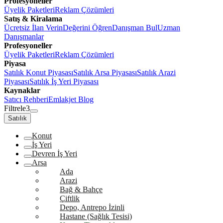
Profesyoneller
Üyelik Paketleri
Reklam Çözümleri
Satış & Kiralama
Ücretsiz İlan Verin
Değerini Öğren
Danışman Bul
Uzman
Danışmanlar
Profesyoneller
Üyelik Paketleri
Reklam Çözümleri
Piyasa
Satılık Konut Piyasası
Satılık Arsa Piyasası
Satılık Arazi
Piyasası
Satılık İş Yeri Piyasası
Kaynaklar
Satıcı Rehberi
Emlakjet Blog
Filtrele
3
Satılık
Konut
İş Yeri
Devren İş Yeri
Arsa
Ada
Arazi
Bağ & Bahçe
Çiftlik
Depo, Antrepo İzinli
Hastane (Sağlık Tesisi)