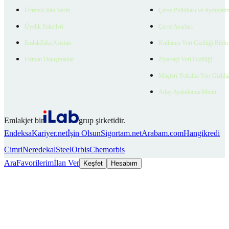
Ücretsiz İlan Verin
Çerez Politikası ve Aydınlat
Üyelik Paketleri
Çerez Ayarları
EmlakZeka Asistan
Kullanıcı Veri Gizliliği Bildi
Uzman Danışmanlar
Ziyaretçi Veri Gizliliği
Müşteri Yetkilisi Veri Gizlili
Aday Aydınlatma Metni
Emlakjet bir
grup şirketidir.
Endeksa
Kariyer.net
İşin Olsun
Sigortam.net
Arabam.com
Hangikredi
Cimri
Neredekal
SteelOrbis
Chemorbis
Ara
Favorilerim
İlan Ver
Keşfet
Hesabım