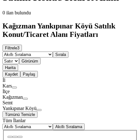
0
ilan bulundu
Kağızman Yankıpınar Köyü Satılık
Konut/Ticaret Alanı Fiyatları
Filtrele
3
Sırala
Görünüm
Harita
Kaydet
Paylaş
İl
Kars
İlçe
Kağızman
Semt
Yankıpınar Köyü
Tümünü Temizle
Tüm İlanlar
Akıllı Sıralama