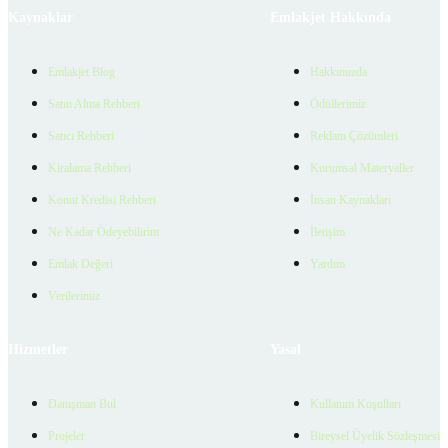
Kaynaklar
Emlakjet Hakkında
Emlakjet Blog
Hakkımızda
Satın Alma Rehberi
Ödüllerimiz
Satıcı Rehberi
Reklam Çözümleri
Kiralama Rehberi
Kurumsal Materyaller
Konut Kredisi Rehberi
İnsan Kaynakları
Ne Kadar Ödeyebilirim
İletişim
Emlak Değeri
Yardım
Verilerimiz
Hizmetler
Yasal
Danışman Bul
Kullanım Koşulları
Projeler
Bireysel Üyelik Sözleşmesi