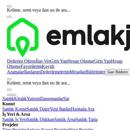
Kelime, semt veya ilan no ile ara...
Değerini Öğren
İlan Ver
Giriş Yap
Hesap Oluştur
Giriş Yap
Hesap
Oluştur
Favorilerim
Kayıtlı
Aramalar
İlanlarım
Değerlemelerim
Mesajlar
Bildirimler
Geri Bildirim
Kelime, semt veya ilan no ile ara...
Satılık
Kiralık
Yatırım
Danışmanlar
Sat
Konut
Satılık Konut
Satılık Daire
Yeni İlanlar
Haritada Ara
İş Yeri & Arsa
Satılık İş Yeri
Satılık Dükkan
Satılık Arsa
Satılık Tarla
Projeler
Tüm Projeler
Ankara Konut Projeleri
Yeni Projeler