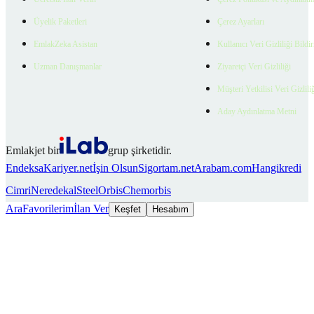
Üyelik Paketleri
Çerez Ayarları
EmlakZeka Asistan
Kullanıcı Veri Gizliliği Bildi
Uzman Danışmanlar
Ziyaretçi Veri Gizliliği
Müşteri Yetkilisi Veri Gizlili
Aday Aydınlatma Metni
Emlakjet bir
grup şirketidir.
Endeksa
Kariyer.net
İşin Olsun
Sigortam.net
Arabam.com
Hangikredi
Cimri
Neredekal
SteelOrbis
Chemorbis
Ara
Favorilerim
İlan Ver
Keşfet
Hesabım