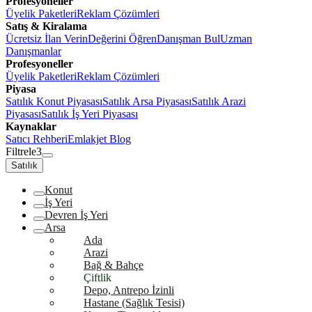
Profesyoneller
Üyelik Paketleri
Reklam Çözümleri
Satış & Kiralama
Ücretsiz İlan Verin
Değerini Öğren
Danışman Bul
Uzman
Danışmanlar
Profesyoneller
Üyelik Paketleri
Reklam Çözümleri
Piyasa
Satılık Konut Piyasası
Satılık Arsa Piyasası
Satılık Arazi
Piyasası
Satılık İş Yeri Piyasası
Kaynaklar
Satıcı Rehberi
Emlakjet Blog
Filtrele
3
Satılık
Konut
İş Yeri
Devren İş Yeri
Arsa
Ada
Arazi
Bağ & Bahçe
Çiftlik
Depo, Antrepo İzinli
Hastane (Sağlık Tesisi)