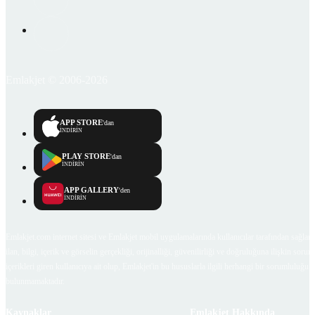
Emlakjet © 2006-2026
APP STORE
'dan
İNDİRİN
PLAY STORE
'dan
İNDİRİN
APP GALLERY
'den
İNDİRİN
Emlakjet.com internet sitesi ve Emlakjet mobil uygulamalarında kullanıcılar tarafından sağlana
ilan, bilgi, içerik ve görselin gerçekliği, orijinalliği, güvenilirliği ve doğruluğuna ilişkin soru
içerikleri giren kullanıcıya ait olup, Emlakjet'in bu hususlarla ilgili herhangi bir sorumluluğu
bulunmamaktadır.
Kaynaklar
Emlakjet Hakkında