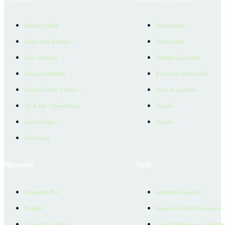
Emlakjet Blog
Hakkımızda
Satın Alma Rehberi
Ödüllerimiz
Satıcı Rehberi
Reklam Çözümleri
Kiralama Rehberi
Kurumsal Materyaller
Konut Kredisi Rehberi
İnsan Kaynakları
Ne Kadar Ödeyebilirim
İletişim
Emlak Değeri
Yardım
Verilerimiz
Hizmetler
Yasal
Danışman Bul
Kullanım Koşulları
Projeler
Bireysel Üyelik Sözleşmesi
Ücretsiz İlan Verin
Çerez Politikası ve Aydınlat