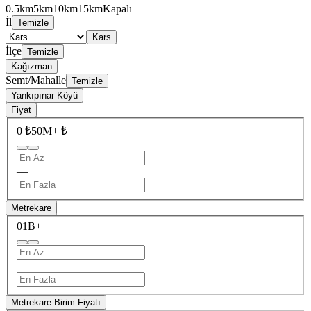
0.5km
5km
10km
15km
Kapalı
İl
Temizle
Kars
İlçe
Temizle
Kağızman
Semt/Mahalle
Temizle
Yankıpınar Köyü
Fiyat
0 ₺
50M+ ₺
—
Metrekare
0
1B+
—
Metrekare Birim Fiyatı