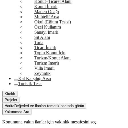
Konut+Ticaret Alanı
Konut İmarlı
Maden Ocağı
Muhtelif Arsa
Okul (Eğitim Tesisi)
Özel Kullanım
Sanayi İmarlı
Sit Alanı
Tarla
Ticari İmarlı
Toplu Konut İçin
Turizm/Konut Alanı
Turizm İmarlı
Villa İmarlı
Zeytinlik
Kat Karşılığı Arsa
Turistik Tesis
Kiralık
Projeler
Harita
Değerleri ve ilanları tematik haritada görün
Yakınımda Ara
Konumuna yakın ilanlar için yakınlık mesafesini seç.