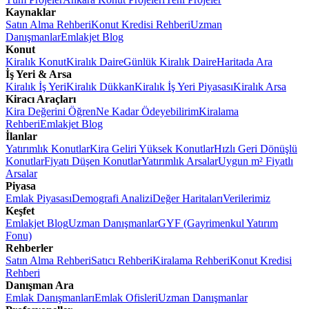
Kaynaklar
Satın Alma Rehberi
Konut Kredisi Rehberi
Uzman
Danışmanlar
Emlakjet Blog
Konut
Kiralık Konut
Kiralık Daire
Günlük Kiralık Daire
Haritada Ara
İş Yeri & Arsa
Kiralık İş Yeri
Kiralık Dükkan
Kiralık İş Yeri Piyasası
Kiralık Arsa
Kiracı Araçları
Kira Değerini Öğren
Ne Kadar Ödeyebilirim
Kiralama
Rehberi
Emlakjet Blog
İlanlar
Yatırımlık Konutlar
Kira Geliri Yüksek Konutlar
Hızlı Geri Dönüşlü
Konutlar
Fiyatı Düşen Konutlar
Yatırımlık Arsalar
Uygun m² Fiyatlı
Arsalar
Piyasa
Emlak Piyasası
Demografi Analizi
Değer Haritaları
Verilerimiz
Keşfet
Emlakjet Blog
Uzman Danışmanlar
GYF (Gayrimenkul Yatırım
Fonu)
Rehberler
Satın Alma Rehberi
Satıcı Rehberi
Kiralama Rehberi
Konut Kredisi
Rehberi
Danışman Ara
Emlak Danışmanları
Emlak Ofisleri
Uzman Danışmanlar