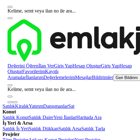
Kelime, semt veya ilan no ile ara...
Değerini Öğren
İlan Ver
Giriş Yap
Hesap Oluştur
Giriş Yap
Hesap
Oluştur
Favorilerim
Kayıtlı
Aramalar
İlanlarım
Değerlemelerim
Mesajlar
Bildirimler
Geri Bildirim
Kelime, semt veya ilan no ile ara...
Satılık
Kiralık
Yatırım
Danışmanlar
Sat
Konut
Satılık Konut
Satılık Daire
Yeni İlanlar
Haritada Ara
İş Yeri & Arsa
Satılık İş Yeri
Satılık Dükkan
Satılık Arsa
Satılık Tarla
Projeler
Tüm Projeler
Ankara Konut Projeleri
Yeni Projeler