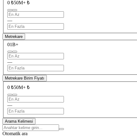
0 ₺
50M+ ₺
—
Metrekare
0
1B+
—
Metrekare Birim Fiyatı
0 ₺
50M+ ₺
—
Arama Kelimesi
Otomatik ara