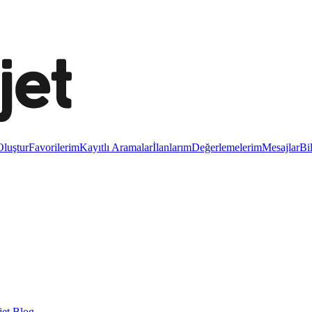
luştur
Favorilerim
Kayıtlı Aramalar
İlanlarım
Değerlemelerim
Mesajlar
Bi
et Blog