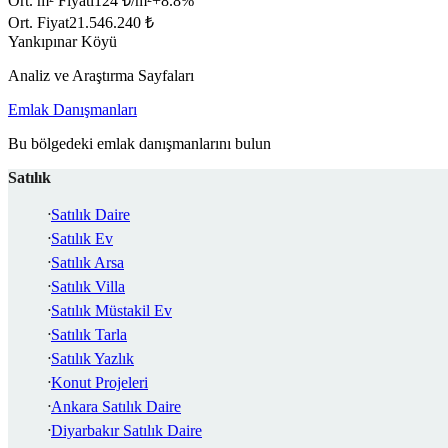
Ort. m² Fiyatı
124 ₺/m²
+
8.8
%
Ort. Fiyat
21.546.240 ₺
Yankıpınar Köyü
Analiz ve Araştırma Sayfaları
Emlak Danışmanları
Bu bölgedeki emlak danışmanlarını bulun
Satılık
Satılık Daire
Satılık Ev
Satılık Arsa
Satılık Villa
Satılık Müstakil Ev
Satılık Tarla
Satılık Yazlık
Konut Projeleri
Ankara Satılık Daire
Diyarbakır Satılık Daire