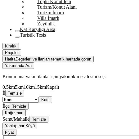
Toplu Konut İçin
Turizm/Konut Alanı
Turizm İmarlı
Villa İmarlı
Zeytinlik
Kat Karşılığı Arsa
Turistik Tesis
Kiralık
Projeler
Harita
Değerleri ve ilanları tematik haritada görün
Yakınımda Ara
Konumuna yakın ilanlar için yakınlık mesafesini seç.
0.5km
5km
10km
15km
Kapalı
İl
Temizle
Kars
İlçe
Temizle
Kağızman
Semt/Mahalle
Temizle
Yankıpınar Köyü
Fiyat