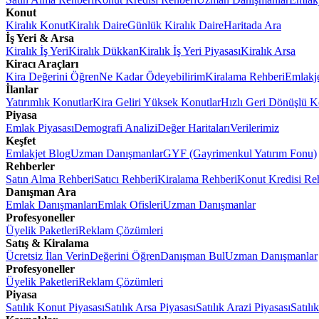
Konut
Kiralık Konut
Kiralık Daire
Günlük Kiralık Daire
Haritada Ara
İş Yeri & Arsa
Kiralık İş Yeri
Kiralık Dükkan
Kiralık İş Yeri Piyasası
Kiralık Arsa
Kiracı Araçları
Kira Değerini Öğren
Ne Kadar Ödeyebilirim
Kiralama Rehberi
Emlakj
İlanlar
Yatırımlık Konutlar
Kira Geliri Yüksek Konutlar
Hızlı Geri Dönüşlü K
Piyasa
Emlak Piyasası
Demografi Analizi
Değer Haritaları
Verilerimiz
Keşfet
Emlakjet Blog
Uzman Danışmanlar
GYF (Gayrimenkul Yatırım Fonu)
Rehberler
Satın Alma Rehberi
Satıcı Rehberi
Kiralama Rehberi
Konut Kredisi Re
Danışman Ara
Emlak Danışmanları
Emlak Ofisleri
Uzman Danışmanlar
Profesyoneller
Üyelik Paketleri
Reklam Çözümleri
Satış & Kiralama
Ücretsiz İlan Verin
Değerini Öğren
Danışman Bul
Uzman Danışmanlar
Profesyoneller
Üyelik Paketleri
Reklam Çözümleri
Piyasa
Satılık Konut Piyasası
Satılık Arsa Piyasası
Satılık Arazi Piyasası
Satılı