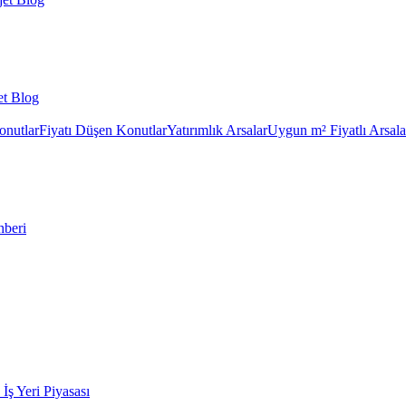
et Blog
onutlar
Fiyatı Düşen Konutlar
Yatırımlık Arsalar
Uygun m² Fiyatlı Arsala
hberi
k İş Yeri Piyasası