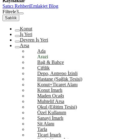
Kaynaklar
Satıcı Rehberi
Emlakjet Blog
Filtrele
3
Satılık
Konut
İş Yeri
Devren İş Yeri
Arsa
Ada
Arazi
Bağ & Bahçe
Çiftlik
Depo, Antrepo İzinli
Hastane (Sağlık Tesisi)
Konut+Ticaret Alanı
Konut İmarlı
Maden Ocağı
Muhtelif Arsa
Okul (Eğitim Tesisi)
Özel Kullanım
Sanayi İmarlı
Sit Alanı
Tarla
Ticari İmarlı