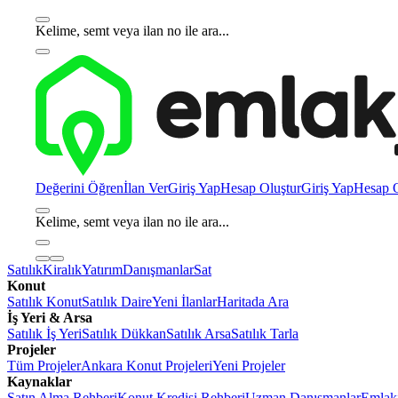
Kelime, semt veya ilan no ile ara...
Değerini Öğren
İlan Ver
Giriş Yap
Hesap Oluştur
Giriş Yap
Hesap O
Kelime, semt veya ilan no ile ara...
Satılık
Kiralık
Yatırım
Danışmanlar
Sat
Konut
Satılık Konut
Satılık Daire
Yeni İlanlar
Haritada Ara
İş Yeri & Arsa
Satılık İş Yeri
Satılık Dükkan
Satılık Arsa
Satılık Tarla
Projeler
Tüm Projeler
Ankara Konut Projeleri
Yeni Projeler
Kaynaklar
Satın Alma Rehberi
Konut Kredisi Rehberi
Uzman Danışmanlar
Emlakj