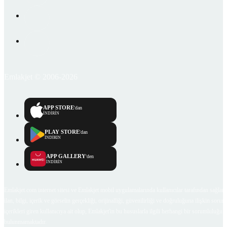
Emlakjet © 2006-2026
APP STORE
'dan
İNDİRİN
PLAY STORE
'dan
İNDİRİN
APP GALLERY
'den
İNDİRİN
Emlakjet.com internet sitesi ve Emlakjet mobil uygulamalarında kullanıcılar tarafından sağlana
ilan, bilgi, içerik ve görselin gerçekliği, orijinalliği, güvenilirliği ve doğruluğuna ilişkin soru
içerikleri giren kullanıcıya ait olup, Emlakjet'in bu hususlarla ilgili herhangi bir sorumluluğu
bulunmamaktadır.