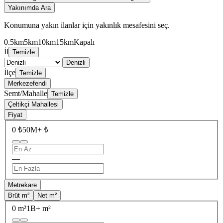
Yakınımda Ara
Konumuna yakın ilanlar için yakınlık mesafesini seç.
0.5km
5km
10km
15km
Kapalı
İl
Temizle
Denizli
İlçe
Temizle
Merkezefendi
Semt/Mahalle
Temizle
Çeltikçi Mahallesi
Fiyat
0 ₺
50M+ ₺
—
Metrekare
Brüt m²
Net m²
0 m²
1B+ m²