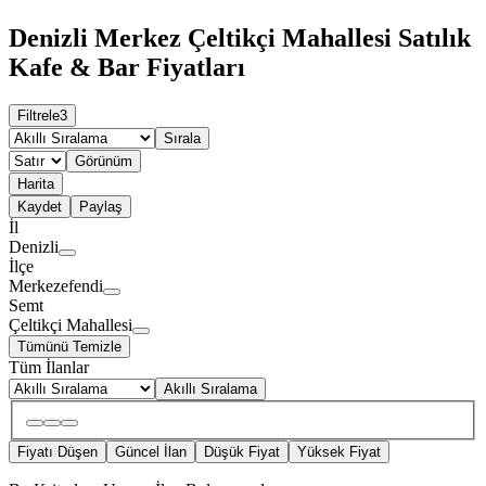
Denizli Merkez Çeltikçi Mahallesi Satılık
Kafe & Bar Fiyatları
Filtrele
3
Sırala
Görünüm
Harita
Kaydet
Paylaş
İl
Denizli
İlçe
Merkezefendi
Semt
Çeltikçi Mahallesi
Tümünü Temizle
Tüm İlanlar
Akıllı Sıralama
Fiyatı Düşen
Güncel İlan
Düşük Fiyat
Yüksek Fiyat