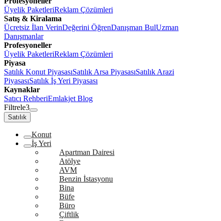
Profesyoneller
Üyelik Paketleri
Reklam Çözümleri
Satış & Kiralama
Ücretsiz İlan Verin
Değerini Öğren
Danışman Bul
Uzman
Danışmanlar
Profesyoneller
Üyelik Paketleri
Reklam Çözümleri
Piyasa
Satılık Konut Piyasası
Satılık Arsa Piyasası
Satılık Arazi
Piyasası
Satılık İş Yeri Piyasası
Kaynaklar
Satıcı Rehberi
Emlakjet Blog
Filtrele
3
Satılık
Konut
İş Yeri
Apartman Dairesi
Atölye
AVM
Benzin İstasyonu
Bina
Büfe
Büro
Çiftlik