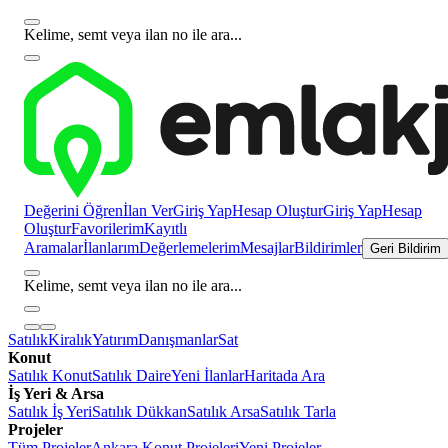
Kelime, semt veya ilan no ile ara...
Değerini Öğren
İlan Ver
Giriş Yap
Hesap Oluştur
Giriş Yap
Hesap
Oluştur
Favorilerim
Kayıtlı
Aramalar
İlanlarım
Değerlemelerim
Mesajlar
Bildirimler
Geri Bildirim
Kelime, semt veya ilan no ile ara...
Satılık
Kiralık
Yatırım
Danışmanlar
Sat
Konut
Satılık Konut
Satılık Daire
Yeni İlanlar
Haritada Ara
İş Yeri & Arsa
Satılık İş Yeri
Satılık Dükkan
Satılık Arsa
Satılık Tarla
Projeler
Tüm Projeler
Ankara Konut Projeleri
Yeni Projeler