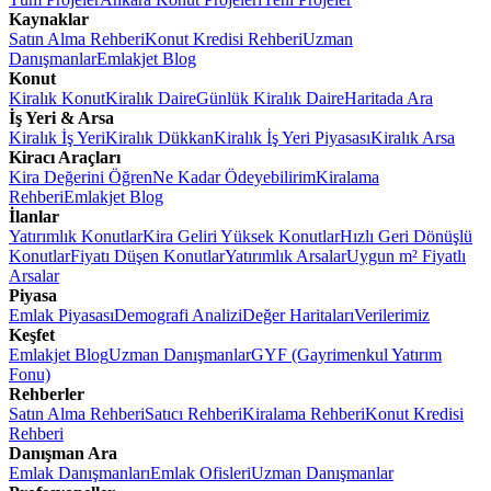
Kaynaklar
Satın Alma Rehberi
Konut Kredisi Rehberi
Uzman
Danışmanlar
Emlakjet Blog
Konut
Kiralık Konut
Kiralık Daire
Günlük Kiralık Daire
Haritada Ara
İş Yeri & Arsa
Kiralık İş Yeri
Kiralık Dükkan
Kiralık İş Yeri Piyasası
Kiralık Arsa
Kiracı Araçları
Kira Değerini Öğren
Ne Kadar Ödeyebilirim
Kiralama
Rehberi
Emlakjet Blog
İlanlar
Yatırımlık Konutlar
Kira Geliri Yüksek Konutlar
Hızlı Geri Dönüşlü
Konutlar
Fiyatı Düşen Konutlar
Yatırımlık Arsalar
Uygun m² Fiyatlı
Arsalar
Piyasa
Emlak Piyasası
Demografi Analizi
Değer Haritaları
Verilerimiz
Keşfet
Emlakjet Blog
Uzman Danışmanlar
GYF (Gayrimenkul Yatırım
Fonu)
Rehberler
Satın Alma Rehberi
Satıcı Rehberi
Kiralama Rehberi
Konut Kredisi
Rehberi
Danışman Ara
Emlak Danışmanları
Emlak Ofisleri
Uzman Danışmanlar