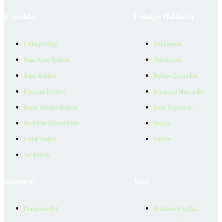
Kaynaklar
Emlakjet Hakkında
Emlakjet Blog
Hakkımızda
Satın Alma Rehberi
Ödüllerimiz
Satıcı Rehberi
Reklam Çözümleri
Kiralama Rehberi
Kurumsal Materyaller
Konut Kredisi Rehberi
İnsan Kaynakları
Ne Kadar Ödeyebilirim
İletişim
Emlak Değeri
Yardım
Verilerimiz
Hizmetler
Yasal
Danışman Bul
Kullanım Koşulları