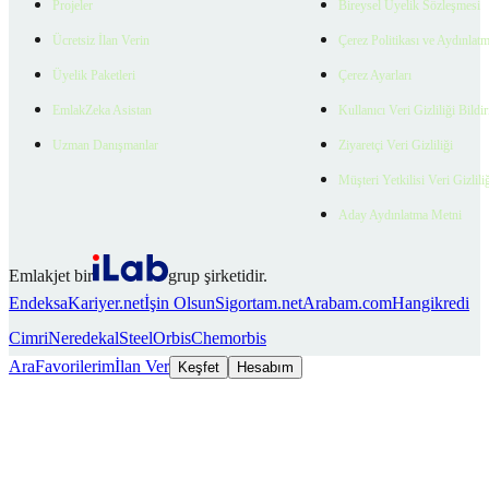
Projeler
Bireysel Üyelik Sözleşmesi
Ücretsiz İlan Verin
Çerez Politikası ve Aydınlat
Üyelik Paketleri
Çerez Ayarları
EmlakZeka Asistan
Kullanıcı Veri Gizliliği Bildi
Uzman Danışmanlar
Ziyaretçi Veri Gizliliği
Müşteri Yetkilisi Veri Gizlili
Aday Aydınlatma Metni
Emlakjet bir
grup şirketidir.
Endeksa
Kariyer.net
İşin Olsun
Sigortam.net
Arabam.com
Hangikredi
Cimri
Neredekal
SteelOrbis
Chemorbis
Ara
Favorilerim
İlan Ver
Keşfet
Hesabım