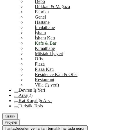
Depo
Dükkan & Mağaza
Fabrika
Genel
Hastane
İmalathane
İşhanı
İşhanı Katı
Kafe & Bar
Kıraathane
Müstakil İş yeri
Ofis
Plaza
Plaza Katı
Residence Katı & Ofisi
Restaurant
Villa (İş yeri)
Devren İş Yeri
Arsa
(2)
Kat Karşılığı Arsa
Turistik Tesis
Kiralık
Projeler
Harita
Değerleri ve ilanları tematik haritada görün