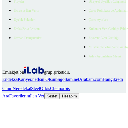
Projeler
Bireysel Üyelik Sözleşmesi
Ücretsiz İlan Verin
Çerez Politikası ve Aydınlat
Üyelik Paketleri
Çerez Ayarları
EmlakZeka Asistan
Kullanıcı Veri Gizliliği Bildi
Uzman Danışmanlar
Ziyaretçi Veri Gizliliği
Müşteri Yetkilisi Veri Gizlili
Aday Aydınlatma Metni
Emlakjet bir
grup şirketidir.
Endeksa
Kariyer.net
İşin Olsun
Sigortam.net
Arabam.com
Hangikredi
Cimri
Neredekal
SteelOrbis
Chemorbis
Ara
Favorilerim
İlan Ver
Keşfet
Hesabım