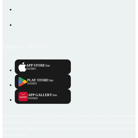
Emlakjet © 2006-2026
APP STORE
'dan
İNDİRİN
PLAY STORE
'dan
İNDİRİN
APP GALLERY
'den
İNDİRİN
Emlakjet.com internet sitesi ve Emlakjet mobil uygulamalarında kullanıcılar tarafından sağlana
ilan, bilgi, içerik ve görselin gerçekliği, orijinalliği, güvenilirliği ve doğruluğuna ilişkin soru
içerikleri giren kullanıcıya ait olup, Emlakjet'in bu hususlarla ilgili herhangi bir sorumluluğu
bulunmamaktadır.