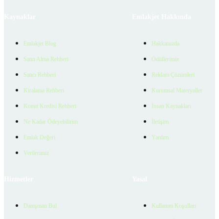
Kaynaklar
Emlakjet Hakkında
Emlakjet Blog
Hakkımızda
Satın Alma Rehberi
Ödüllerimiz
Satıcı Rehberi
Reklam Çözümleri
Kiralama Rehberi
Kurumsal Materyaller
Konut Kredisi Rehberi
İnsan Kaynakları
Ne Kadar Ödeyebilirim
İletişim
Emlak Değeri
Yardım
Verilerimiz
Hizmetler
Yasal
Danışman Bul
Kullanım Koşulları