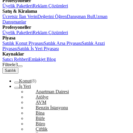
Profesyoneller
Üyelik Paketleri
Reklam Çözümleri
Satış & Kiralama
Ücretsiz İlan Verin
Değerini Öğren
Danışman Bul
Uzman
Danışmanlar
Profesyoneller
Üyelik Paketleri
Reklam Çözümleri
Piyasa
Satılık Konut Piyasası
Satılık Arsa Piyasası
Satılık Arazi
Piyasası
Satılık İş Yeri Piyasası
Kaynaklar
Satıcı Rehberi
Emlakjet Blog
Filtrele
3
Satılık
Konut
(8)
İş Yeri
Apartman Dairesi
Atölye
AVM
Benzin İstasyonu
Bina
Büfe
Büro
Çiftlik