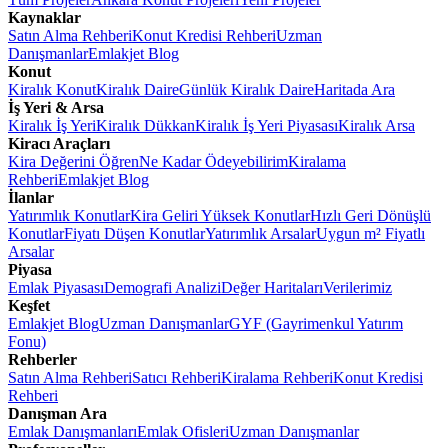
Kaynaklar
Satın Alma Rehberi
Konut Kredisi Rehberi
Uzman
Danışmanlar
Emlakjet Blog
Konut
Kiralık Konut
Kiralık Daire
Günlük Kiralık Daire
Haritada Ara
İş Yeri & Arsa
Kiralık İş Yeri
Kiralık Dükkan
Kiralık İş Yeri Piyasası
Kiralık Arsa
Kiracı Araçları
Kira Değerini Öğren
Ne Kadar Ödeyebilirim
Kiralama
Rehberi
Emlakjet Blog
İlanlar
Yatırımlık Konutlar
Kira Geliri Yüksek Konutlar
Hızlı Geri Dönüşlü
Konutlar
Fiyatı Düşen Konutlar
Yatırımlık Arsalar
Uygun m² Fiyatlı
Arsalar
Piyasa
Emlak Piyasası
Demografi Analizi
Değer Haritaları
Verilerimiz
Keşfet
Emlakjet Blog
Uzman Danışmanlar
GYF (Gayrimenkul Yatırım
Fonu)
Rehberler
Satın Alma Rehberi
Satıcı Rehberi
Kiralama Rehberi
Konut Kredisi
Rehberi
Danışman Ara
Emlak Danışmanları
Emlak Ofisleri
Uzman Danışmanlar