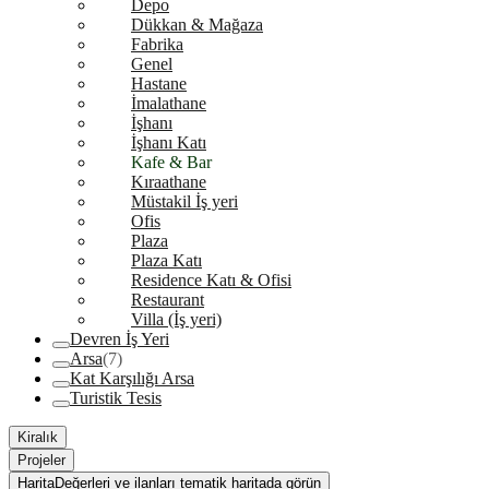
Depo
Dükkan & Mağaza
Fabrika
Genel
Hastane
İmalathane
İşhanı
İşhanı Katı
Kafe & Bar
Kıraathane
Müstakil İş yeri
Ofis
Plaza
Plaza Katı
Residence Katı & Ofisi
Restaurant
Villa (İş yeri)
Devren İş Yeri
Arsa
(7)
Kat Karşılığı Arsa
Turistik Tesis
Kiralık
Projeler
Harita
Değerleri ve ilanları tematik haritada görün