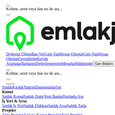
Kelime, semt veya ilan no ile ara...
Değerini Öğren
İlan Ver
Giriş Yap
Hesap Oluştur
Giriş Yap
Hesap
Oluştur
Favorilerim
Kayıtlı
Aramalar
İlanlarım
Değerlemelerim
Mesajlar
Bildirimler
Geri Bildirim
Kelime, semt veya ilan no ile ara...
Satılık
Kiralık
Yatırım
Danışmanlar
Sat
Konut
Satılık Konut
Satılık Daire
Yeni İlanlar
Haritada Ara
İş Yeri & Arsa
Satılık İş Yeri
Satılık Dükkan
Satılık Arsa
Satılık Tarla
Projeler
Tüm Projeler
Ankara Konut Projeleri
Yeni Projeler