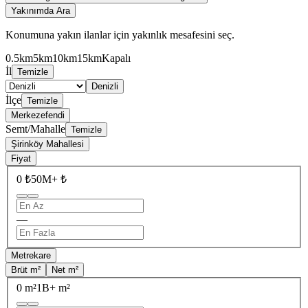
Yakınımda Ara
Konumuna yakın ilanlar için yakınlık mesafesini seç.
0.5km
5km
10km
15km
Kapalı
İl
Temizle
Denizli
İlçe
Temizle
Merkezefendi
Semt/Mahalle
Temizle
Şirinköy Mahallesi
Fiyat
0 ₺
50M+ ₺
—
Metrekare
Brüt m²
Net m²
0 m²
1B+ m²