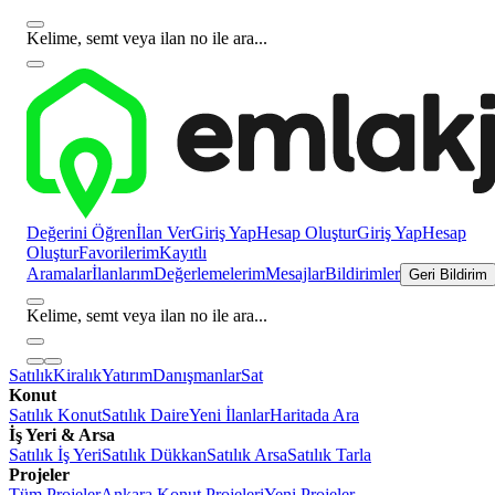
Kelime, semt veya ilan no ile ara...
Değerini Öğren
İlan Ver
Giriş Yap
Hesap Oluştur
Giriş Yap
Hesap
Oluştur
Favorilerim
Kayıtlı
Aramalar
İlanlarım
Değerlemelerim
Mesajlar
Bildirimler
Geri Bildirim
Kelime, semt veya ilan no ile ara...
Satılık
Kiralık
Yatırım
Danışmanlar
Sat
Konut
Satılık Konut
Satılık Daire
Yeni İlanlar
Haritada Ara
İş Yeri & Arsa
Satılık İş Yeri
Satılık Dükkan
Satılık Arsa
Satılık Tarla
Projeler
Tüm Projeler
Ankara Konut Projeleri
Yeni Projeler