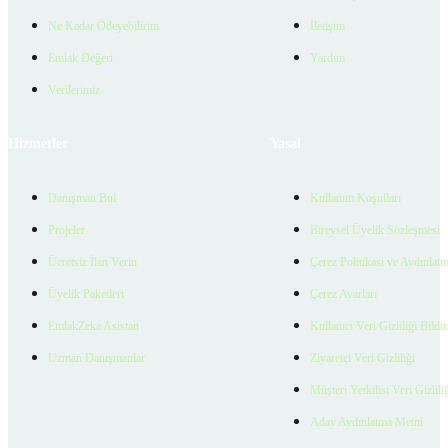
Ne Kadar Ödeyebilirim
İletişim
Emlak Değeri
Yardım
Verilerimiz
Hizmetler
Yasal
Danışman Bul
Kullanım Koşulları
Projeler
Bireysel Üyelik Sözleşmesi
Ücretsiz İlan Verin
Çerez Politikası ve Aydınlat
Üyelik Paketleri
Çerez Ayarları
EmlakZeka Asistan
Kullanıcı Veri Gizliliği Bildi
Uzman Danışmanlar
Ziyaretçi Veri Gizliliği
Müşteri Yetkilisi Veri Gizlili
Aday Aydınlatma Metni