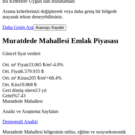
Bu Kriterlere Uygun İlan Bulunamadı
Arama kriterlerinizi değiştirerek veya daha geniş bir bölgede
arayarak tekrar deneyebilirsiniz.
Daha Geniş Ara
Aramayı Kaydet
Muratdede Mahallesi Emlak Piyasası
Güncel fiyat verileri
Ort. m² Fiyatı
33.065 ₺/m²
-4.0
%
Ort. Fiyat
6.579.935 ₺
Ort. m² Kirası
205 ₺/m²
+
68.4
%
Ort. Kira
19.868 ₺
Geri dönüş süresi
13 yıl
Getiri
%7.43
Muratdede Mahallesi
Analiz ve Araştırma Sayfaları
Demografi Analizi
Muratdede Mahallesi bölgesinin nüfus, eğitim ve sosyoekonomik