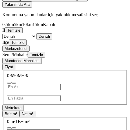
Yakınımda Ara
Konumuna yakın ilanlar için yakınlık mesafesini seç.
0.5km
5km
10km
15km
Kapalı
İl
Temizle
Denizli
İlçe
Temizle
Merkezefendi
Semt/Mahalle
Temizle
Muratdede Mahallesi
Fiyat
0 ₺
50M+ ₺
—
Metrekare
Brüt m²
Net m²
0 m²
1B+ m²