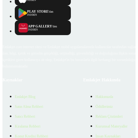
İNDİRİN
PLAY STORE
'dan
İNDİRİN
APP GALLERY
'den
İNDİRİN
Emlakjet.com internet sitesi ve Emlakjet mobil uygulamalarında kullanıcılar tarafından sağlana
ilan, bilgi, içerik ve görselin gerçekliği, orijinalliği, güvenilirliği ve doğruluğuna ilişkin soru
içerikleri giren kullanıcıya ait olup, Emlakjet'in bu hususlarla ilgili herhangi bir sorumluluğu
bulunmamaktadır.
Kaynaklar
Emlakjet Hakkında
Emlakjet Blog
Hakkımızda
Satın Alma Rehberi
Ödüllerimiz
Satıcı Rehberi
Reklam Çözümleri
Kiralama Rehberi
Kurumsal Materyaller
Konut Kredisi Rehberi
İnsan Kaynakları