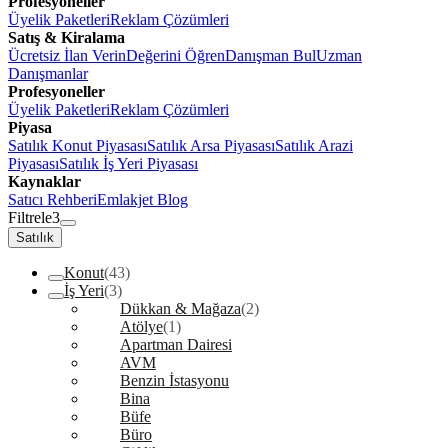
Profesyoneller
Üyelik Paketleri
Reklam Çözümleri
Satış & Kiralama
Ücretsiz İlan Verin
Değerini Öğren
Danışman Bul
Uzman
Danışmanlar
Profesyoneller
Üyelik Paketleri
Reklam Çözümleri
Piyasa
Satılık Konut Piyasası
Satılık Arsa Piyasası
Satılık Arazi
Piyasası
Satılık İş Yeri Piyasası
Kaynaklar
Satıcı Rehberi
Emlakjet Blog
Filtrele
3
Satılık
Konut
(43)
İş Yeri
(3)
Dükkan & Mağaza
(2)
Atölye
(1)
Apartman Dairesi
AVM
Benzin İstasyonu
Bina
Büfe
Büro