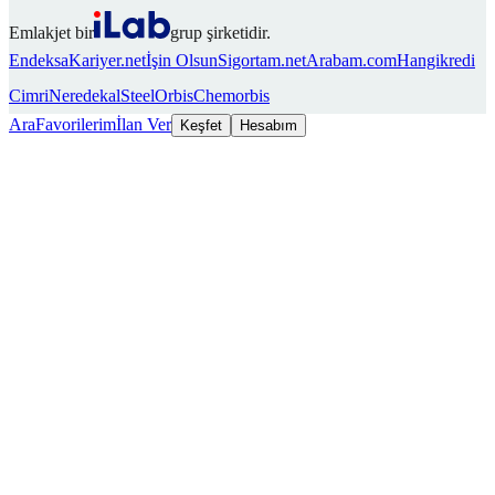
Emlakjet bir
grup şirketidir.
Endeksa
Kariyer.net
İşin Olsun
Sigortam.net
Arabam.com
Hangikredi
Cimri
Neredekal
SteelOrbis
Chemorbis
Ara
Favorilerim
İlan Ver
Keşfet
Hesabım