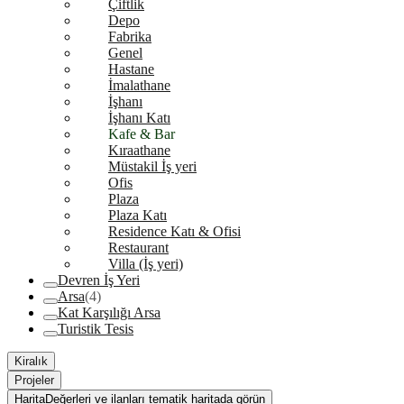
Çiftlik
Depo
Fabrika
Genel
Hastane
İmalathane
İşhanı
İşhanı Katı
Kafe & Bar
Kıraathane
Müstakil İş yeri
Ofis
Plaza
Plaza Katı
Residence Katı & Ofisi
Restaurant
Villa (İş yeri)
Devren İş Yeri
Arsa
(4)
Kat Karşılığı Arsa
Turistik Tesis
Kiralık
Projeler
Harita
Değerleri ve ilanları tematik haritada görün