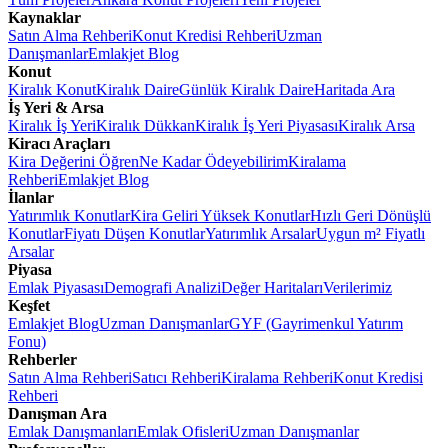
Kaynaklar
Satın Alma Rehberi
Konut Kredisi Rehberi
Uzman
Danışmanlar
Emlakjet Blog
Konut
Kiralık Konut
Kiralık Daire
Günlük Kiralık Daire
Haritada Ara
İş Yeri & Arsa
Kiralık İş Yeri
Kiralık Dükkan
Kiralık İş Yeri Piyasası
Kiralık Arsa
Kiracı Araçları
Kira Değerini Öğren
Ne Kadar Ödeyebilirim
Kiralama
Rehberi
Emlakjet Blog
İlanlar
Yatırımlık Konutlar
Kira Geliri Yüksek Konutlar
Hızlı Geri Dönüşlü
Konutlar
Fiyatı Düşen Konutlar
Yatırımlık Arsalar
Uygun m² Fiyatlı
Arsalar
Piyasa
Emlak Piyasası
Demografi Analizi
Değer Haritaları
Verilerimiz
Keşfet
Emlakjet Blog
Uzman Danışmanlar
GYF (Gayrimenkul Yatırım
Fonu)
Rehberler
Satın Alma Rehberi
Satıcı Rehberi
Kiralama Rehberi
Konut Kredisi
Rehberi
Danışman Ara
Emlak Danışmanları
Emlak Ofisleri
Uzman Danışmanlar