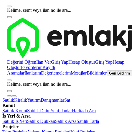
Kelime, semt veya ilan no ile ara...
Değerini Öğren
İlan Ver
Giriş Yap
Hesap Oluştur
Giriş Yap
Hesap
Oluştur
Favorilerim
Kayıtlı
Aramalar
İlanlarım
Değerlemelerim
Mesajlar
Bildirimler
Geri Bildirim
Kelime, semt veya ilan no ile ara...
Satılık
Kiralık
Yatırım
Danışmanlar
Sat
Konut
Satılık Konut
Satılık Daire
Yeni İlanlar
Haritada Ara
İş Yeri & Arsa
Satılık İş Yeri
Satılık Dükkan
Satılık Arsa
Satılık Tarla
Projeler
Tüm Projeler
Ankara Konut Projeleri
Yeni Projeler