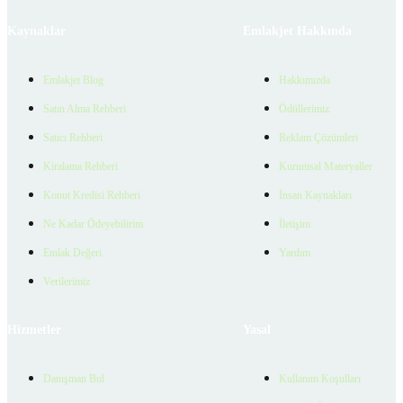
Kaynaklar
Emlakjet Hakkında
Emlakjet Blog
Hakkımızda
Satın Alma Rehberi
Ödüllerimiz
Satıcı Rehberi
Reklam Çözümleri
Kiralama Rehberi
Kurumsal Materyaller
Konut Kredisi Rehberi
İnsan Kaynakları
Ne Kadar Ödeyebilirim
İletişim
Emlak Değeri
Yardım
Verilerimiz
Hizmetler
Yasal
Danışman Bul
Kullanım Koşulları