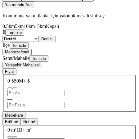
Yakınımda Ara
Konumuna yakın ilanlar için yakınlık mesafesini seç.
0.5km
5km
10km
15km
Kapalı
İl
Temizle
Denizli
İlçe
Temizle
Merkezefendi
Semt/Mahalle
Temizle
Yenişehir Mahallesi
Fiyat
0 ₺
50M+ ₺
—
Metrekare
Brüt m²
Net m²
0 m²
1B+ m²