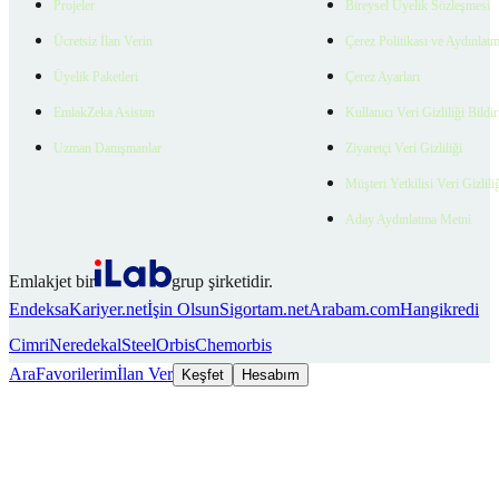
Projeler
Bireysel Üyelik Sözleşmesi
Ücretsiz İlan Verin
Çerez Politikası ve Aydınlat
Üyelik Paketleri
Çerez Ayarları
EmlakZeka Asistan
Kullanıcı Veri Gizliliği Bildi
Uzman Danışmanlar
Ziyaretçi Veri Gizliliği
Müşteri Yetkilisi Veri Gizlili
Aday Aydınlatma Metni
Emlakjet bir
grup şirketidir.
Endeksa
Kariyer.net
İşin Olsun
Sigortam.net
Arabam.com
Hangikredi
Cimri
Neredekal
SteelOrbis
Chemorbis
Ara
Favorilerim
İlan Ver
Keşfet
Hesabım