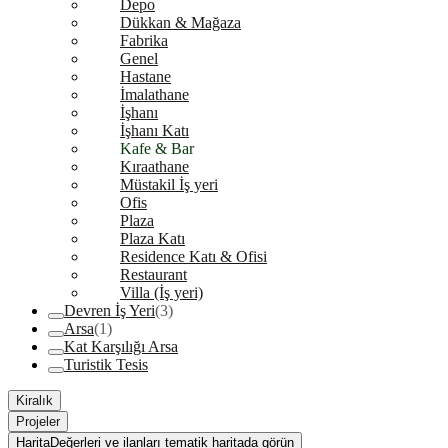
Depo
Dükkan & Mağaza
Fabrika
Genel
Hastane
İmalathane
İşhanı
İşhanı Katı
Kafe & Bar
Kıraathane
Müstakil İş yeri
Ofis
Plaza
Plaza Katı
Residence Katı & Ofisi
Restaurant
Villa (İş yeri)
Devren İş Yeri
(3)
Arsa
(1)
Kat Karşılığı Arsa
Turistik Tesis
Kiralık
Projeler
Harita
Değerleri ve ilanları tematik haritada görün