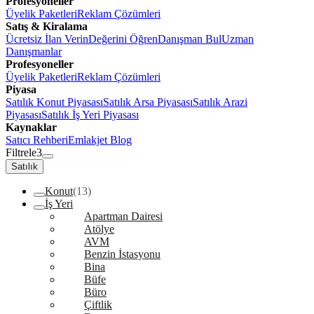
Profesyoneller
Üyelik Paketleri
Reklam Çözümleri
Satış & Kiralama
Ücretsiz İlan Verin
Değerini Öğren
Danışman Bul
Uzman
Danışmanlar
Profesyoneller
Üyelik Paketleri
Reklam Çözümleri
Piyasa
Satılık Konut Piyasası
Satılık Arsa Piyasası
Satılık Arazi
Piyasası
Satılık İş Yeri Piyasası
Kaynaklar
Satıcı Rehberi
Emlakjet Blog
Filtrele
3
Satılık
Konut
(13)
İş Yeri
Apartman Dairesi
Atölye
AVM
Benzin İstasyonu
Bina
Büfe
Büro
Çiftlik