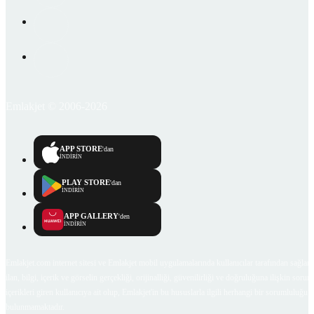
Emlakjet © 2006-2026
APP STORE
'dan
İNDİRİN
PLAY STORE
'dan
İNDİRİN
APP GALLERY
'den
İNDİRİN
Emlakjet.com internet sitesi ve Emlakjet mobil uygulamalarında kullanıcılar tarafından sağlana
ilan, bilgi, içerik ve görselin gerçekliği, orijinalliği, güvenilirliği ve doğruluğuna ilişkin soru
içerikleri giren kullanıcıya ait olup, Emlakjet'in bu hususlarla ilgili herhangi bir sorumluluğu
bulunmamaktadır.