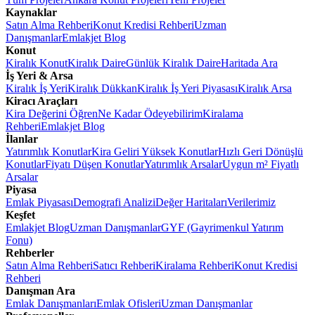
Kaynaklar
Satın Alma Rehberi
Konut Kredisi Rehberi
Uzman
Danışmanlar
Emlakjet Blog
Konut
Kiralık Konut
Kiralık Daire
Günlük Kiralık Daire
Haritada Ara
İş Yeri & Arsa
Kiralık İş Yeri
Kiralık Dükkan
Kiralık İş Yeri Piyasası
Kiralık Arsa
Kiracı Araçları
Kira Değerini Öğren
Ne Kadar Ödeyebilirim
Kiralama
Rehberi
Emlakjet Blog
İlanlar
Yatırımlık Konutlar
Kira Geliri Yüksek Konutlar
Hızlı Geri Dönüşlü
Konutlar
Fiyatı Düşen Konutlar
Yatırımlık Arsalar
Uygun m² Fiyatlı
Arsalar
Piyasa
Emlak Piyasası
Demografi Analizi
Değer Haritaları
Verilerimiz
Keşfet
Emlakjet Blog
Uzman Danışmanlar
GYF (Gayrimenkul Yatırım
Fonu)
Rehberler
Satın Alma Rehberi
Satıcı Rehberi
Kiralama Rehberi
Konut Kredisi
Rehberi
Danışman Ara
Emlak Danışmanları
Emlak Ofisleri
Uzman Danışmanlar