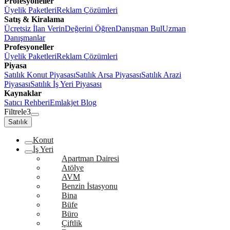
Profesyoneller
Üyelik Paketleri
Reklam Çözümleri
Satış & Kiralama
Ücretsiz İlan Verin
Değerini Öğren
Danışman Bul
Uzman
Danışmanlar
Profesyoneller
Üyelik Paketleri
Reklam Çözümleri
Piyasa
Satılık Konut Piyasası
Satılık Arsa Piyasası
Satılık Arazi
Piyasası
Satılık İş Yeri Piyasası
Kaynaklar
Satıcı Rehberi
Emlakjet Blog
Filtrele
3
Satılık
Konut
İş Yeri
Apartman Dairesi
Atölye
AVM
Benzin İstasyonu
Bina
Büfe
Büro
Çiftlik