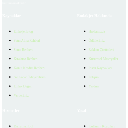
bulunmamaktadır.
Kaynaklar
Emlakjet Hakkında
Emlakjet Blog
Hakkımızda
Satın Alma Rehberi
Ödüllerimiz
Satıcı Rehberi
Reklam Çözümleri
Kiralama Rehberi
Kurumsal Materyaller
Konut Kredisi Rehberi
İnsan Kaynakları
Ne Kadar Ödeyebilirim
İletişim
Emlak Değeri
Yardım
Verilerimiz
Hizmetler
Yasal
Danışman Bul
Kullanım Koşulları