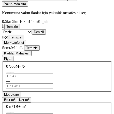
Yakınımda Ara
Konumuna yakın ilanlar için yakınlık mesafesini seç.
0.5km
5km
10km
15km
Kapalı
İl
Temizle
Denizli
İlçe
Temizle
Merkezefendi
Semt/Mahalle
Temizle
Kadılar Mahallesi
Fiyat
0 ₺
50M+ ₺
—
Metrekare
Brüt m²
Net m²
0 m²
1B+ m²