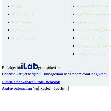
Projeler
Bireysel Üyelik Sözleşmesi
Ücretsiz İlan Verin
Çerez Politikası ve Aydınlat
Üyelik Paketleri
Çerez Ayarları
EmlakZeka Asistan
Kullanıcı Veri Gizliliği Bildi
Uzman Danışmanlar
Ziyaretçi Veri Gizliliği
Müşteri Yetkilisi Veri Gizlili
Aday Aydınlatma Metni
Emlakjet bir
grup şirketidir.
Endeksa
Kariyer.net
İşin Olsun
Sigortam.net
Arabam.com
Hangikredi
Cimri
Neredekal
SteelOrbis
Chemorbis
Ara
Favorilerim
İlan Ver
Keşfet
Hesabım