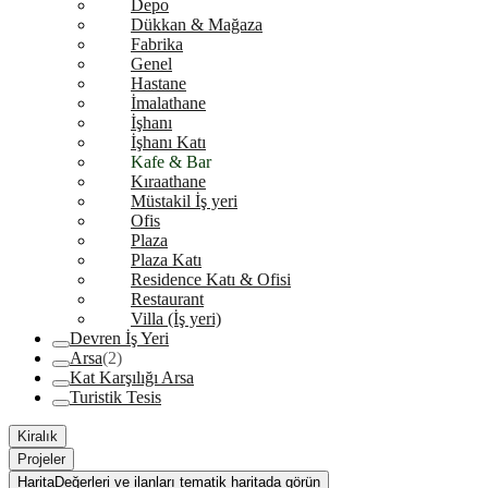
Depo
Dükkan & Mağaza
Fabrika
Genel
Hastane
İmalathane
İşhanı
İşhanı Katı
Kafe & Bar
Kıraathane
Müstakil İş yeri
Ofis
Plaza
Plaza Katı
Residence Katı & Ofisi
Restaurant
Villa (İş yeri)
Devren İş Yeri
Arsa
(2)
Kat Karşılığı Arsa
Turistik Tesis
Kiralık
Projeler
Harita
Değerleri ve ilanları tematik haritada görün