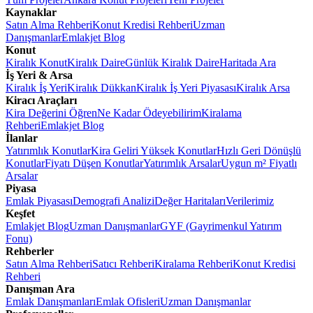
Kaynaklar
Satın Alma Rehberi
Konut Kredisi Rehberi
Uzman
Danışmanlar
Emlakjet Blog
Konut
Kiralık Konut
Kiralık Daire
Günlük Kiralık Daire
Haritada Ara
İş Yeri & Arsa
Kiralık İş Yeri
Kiralık Dükkan
Kiralık İş Yeri Piyasası
Kiralık Arsa
Kiracı Araçları
Kira Değerini Öğren
Ne Kadar Ödeyebilirim
Kiralama
Rehberi
Emlakjet Blog
İlanlar
Yatırımlık Konutlar
Kira Geliri Yüksek Konutlar
Hızlı Geri Dönüşlü
Konutlar
Fiyatı Düşen Konutlar
Yatırımlık Arsalar
Uygun m² Fiyatlı
Arsalar
Piyasa
Emlak Piyasası
Demografi Analizi
Değer Haritaları
Verilerimiz
Keşfet
Emlakjet Blog
Uzman Danışmanlar
GYF (Gayrimenkul Yatırım
Fonu)
Rehberler
Satın Alma Rehberi
Satıcı Rehberi
Kiralama Rehberi
Konut Kredisi
Rehberi
Danışman Ara
Emlak Danışmanları
Emlak Ofisleri
Uzman Danışmanlar