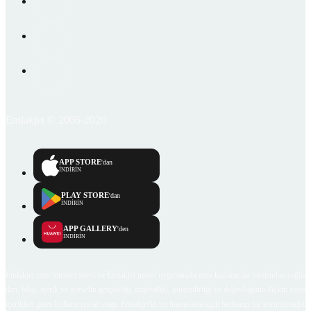
Emlakjet © 2006-2026
APP STORE
'dan
İNDİRİN
PLAY STORE
'dan
İNDİRİN
APP GALLERY
'den
İNDİRİN
Emlakjet.com internet sitesi ve Emlakjet mobil uygulamalarında kullanıcılar tarafından sağlana
ilan, bilgi, içerik ve görselin gerçekliği, orijinalliği, güvenilirliği ve doğruluğuna ilişkin soru
içerikleri giren kullanıcıya ait olup, Emlakjet'in bu hususlarla ilgili herhangi bir sorumluluğu