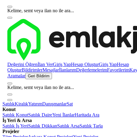
Kelime, semt veya ilan no ile ara...
Değerini Öğren
İlan Ver
Giriş Yap
Hesap Oluştur
Giriş Yap
Hesap
Oluştur
Bildirimler
Mesajlar
İlanlarım
Değerlemelerim
Favorilerim
Kayı
Aramalar
Geri Bildirim
Kelime, semt veya ilan no ile ara...
Satılık
Kiralık
Yatırım
Danışmanlar
Sat
Konut
Satılık Konut
Satılık Daire
Yeni İlanlar
Haritada Ara
İş Yeri & Arsa
Satılık İş Yeri
Satılık Dükkan
Satılık Arsa
Satılık Tarla
Projeler
Tüm Projeler
Ankara Konut Projeleri
Yeni Projeler