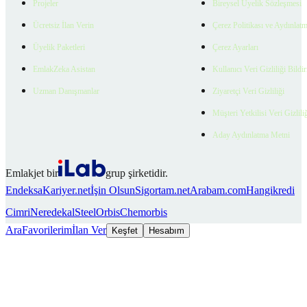
Projeler
Bireysel Üyelik Sözleşmesi
Ücretsiz İlan Verin
Çerez Politikası ve Aydınlat
Üyelik Paketleri
Çerez Ayarları
EmlakZeka Asistan
Kullanıcı Veri Gizliliği Bildi
Uzman Danışmanlar
Ziyaretçi Veri Gizliliği
Müşteri Yetkilisi Veri Gizlili
Aday Aydınlatma Metni
Emlakjet bir
grup şirketidir.
Endeksa
Kariyer.net
İşin Olsun
Sigortam.net
Arabam.com
Hangikredi
Cimri
Neredekal
SteelOrbis
Chemorbis
Ara
Favorilerim
İlan Ver
Keşfet
Hesabım