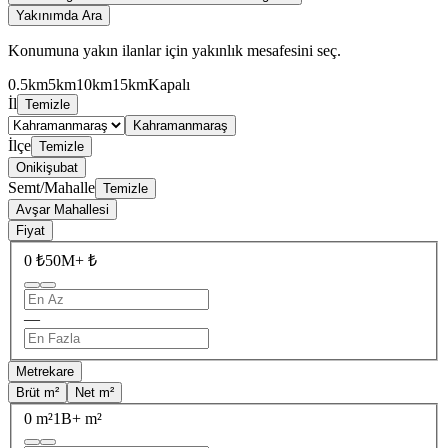
Yakınımda Ara
Konumuna yakın ilanlar için yakınlık mesafesini seç.
0.5km
5km
10km
15km
Kapalı
İl
Temizle
Kahramanmaraş
İlçe
Temizle
Onikişubat
Semt/Mahalle
Temizle
Avşar Mahallesi
Fiyat
0 ₺
50M+ ₺
—
Metrekare
Brüt m²
Net m²
0 m²
1B+ m²