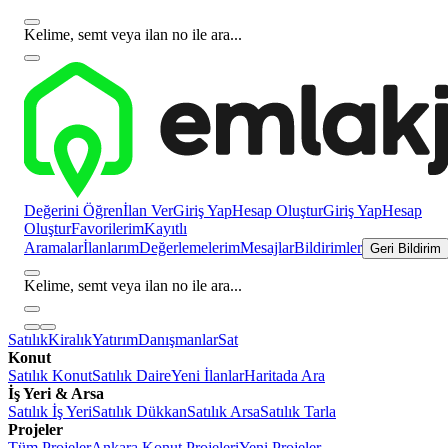
Kelime, semt veya ilan no ile ara...
Değerini Öğren
İlan Ver
Giriş Yap
Hesap Oluştur
Giriş Yap
Hesap
Oluştur
Favorilerim
Kayıtlı
Aramalar
İlanlarım
Değerlemelerim
Mesajlar
Bildirimler
Geri Bildirim
Kelime, semt veya ilan no ile ara...
Satılık
Kiralık
Yatırım
Danışmanlar
Sat
Konut
Satılık Konut
Satılık Daire
Yeni İlanlar
Haritada Ara
İş Yeri & Arsa
Satılık İş Yeri
Satılık Dükkan
Satılık Arsa
Satılık Tarla
Projeler
Tüm Projeler
Ankara Konut Projeleri
Yeni Projeler