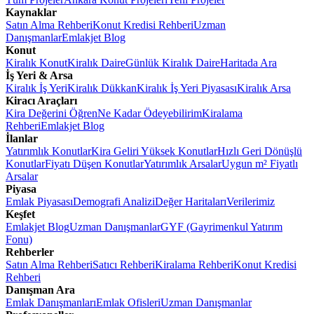
Kaynaklar
Satın Alma Rehberi
Konut Kredisi Rehberi
Uzman
Danışmanlar
Emlakjet Blog
Konut
Kiralık Konut
Kiralık Daire
Günlük Kiralık Daire
Haritada Ara
İş Yeri & Arsa
Kiralık İş Yeri
Kiralık Dükkan
Kiralık İş Yeri Piyasası
Kiralık Arsa
Kiracı Araçları
Kira Değerini Öğren
Ne Kadar Ödeyebilirim
Kiralama
Rehberi
Emlakjet Blog
İlanlar
Yatırımlık Konutlar
Kira Geliri Yüksek Konutlar
Hızlı Geri Dönüşlü
Konutlar
Fiyatı Düşen Konutlar
Yatırımlık Arsalar
Uygun m² Fiyatlı
Arsalar
Piyasa
Emlak Piyasası
Demografi Analizi
Değer Haritaları
Verilerimiz
Keşfet
Emlakjet Blog
Uzman Danışmanlar
GYF (Gayrimenkul Yatırım
Fonu)
Rehberler
Satın Alma Rehberi
Satıcı Rehberi
Kiralama Rehberi
Konut Kredisi
Rehberi
Danışman Ara
Emlak Danışmanları
Emlak Ofisleri
Uzman Danışmanlar