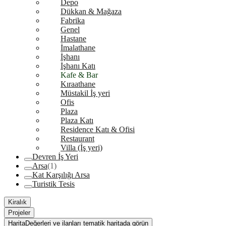
Depo
Dükkan & Mağaza
Fabrika
Genel
Hastane
İmalathane
İşhanı
İşhanı Katı
Kafe & Bar
Kıraathane
Müstakil İş yeri
Ofis
Plaza
Plaza Katı
Residence Katı & Ofisi
Restaurant
Villa (İş yeri)
Devren İş Yeri
Arsa
(1)
Kat Karşılığı Arsa
Turistik Tesis
Kiralık
Projeler
Harita
Değerleri ve ilanları tematik haritada görün