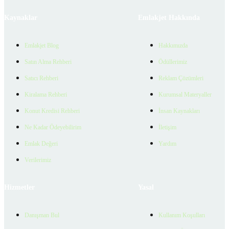
Kaynaklar
Emlakjet Hakkında
Emlakjet Blog
Hakkımızda
Satın Alma Rehberi
Ödüllerimiz
Satıcı Rehberi
Reklam Çözümleri
Kiralama Rehberi
Kurumsal Materyaller
Konut Kredisi Rehberi
İnsan Kaynakları
Ne Kadar Ödeyebilirim
İletişim
Emlak Değeri
Yardım
Verilerimiz
Hizmetler
Yasal
Danışman Bul
Kullanım Koşulları