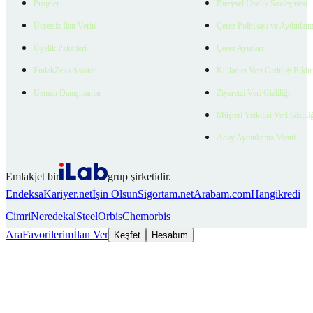
Projeler
Bireysel Üyelik Sözleşmesi
Ücretsiz İlan Verin
Çerez Politikası ve Aydınlat
Üyelik Paketleri
Çerez Ayarları
EmlakZeka Asistan
Kullanıcı Veri Gizliliği Bildi
Uzman Danışmanlar
Ziyaretçi Veri Gizliliği
Müşteri Yetkilisi Veri Gizlili
Aday Aydınlatma Metni
Emlakjet bir
grup şirketidir.
Endeksa
Kariyer.net
İşin Olsun
Sigortam.net
Arabam.com
Hangikredi
Cimri
Neredekal
SteelOrbis
Chemorbis
Ara
Favorilerim
İlan Ver
Keşfet
Hesabım