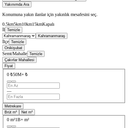
Yakınımda Ara
Konumuna yakın ilanlar için yakınlık mesafesini seç.
0.5km
5km
10km
15km
Kapalı
İl
Temizle
Kahramanmaraş
İlçe
Temizle
Onikişubat
Semt/Mahalle
Temizle
Çakırlar Mahallesi
Fiyat
0 ₺
50M+ ₺
—
Metrekare
Brüt m²
Net m²
0 m²
1B+ m²