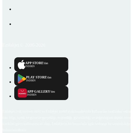
Emlakjet © 2006-2026
APP STORE
'dan
İNDİRİN
PLAY STORE
'dan
İNDİRİN
APP GALLERY
'den
İNDİRİN
Emlakjet.com internet sitesi ve Emlakjet mobil uygulamalarında kullanıcılar tarafından sağlana
ilan, bilgi, içerik ve görselin gerçekliği, orijinalliği, güvenilirliği ve doğruluğuna ilişkin soru
içerikleri giren kullanıcıya ait olup, Emlakjet'in bu hususlarla ilgili herhangi bir sorumluluğu
bulunmamaktadır.