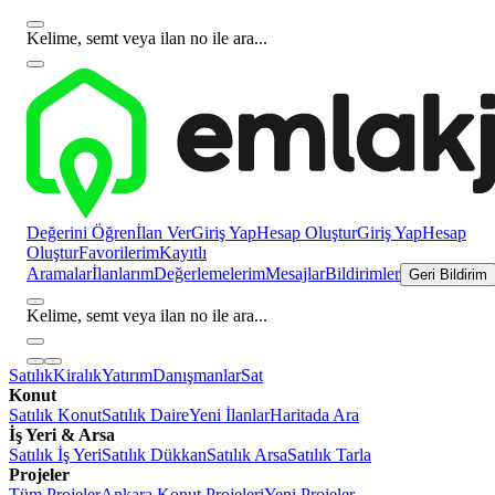
Kelime, semt veya ilan no ile ara...
Değerini Öğren
İlan Ver
Giriş Yap
Hesap Oluştur
Giriş Yap
Hesap
Oluştur
Favorilerim
Kayıtlı
Aramalar
İlanlarım
Değerlemelerim
Mesajlar
Bildirimler
Geri Bildirim
Kelime, semt veya ilan no ile ara...
Satılık
Kiralık
Yatırım
Danışmanlar
Sat
Konut
Satılık Konut
Satılık Daire
Yeni İlanlar
Haritada Ara
İş Yeri & Arsa
Satılık İş Yeri
Satılık Dükkan
Satılık Arsa
Satılık Tarla
Projeler
Tüm Projeler
Ankara Konut Projeleri
Yeni Projeler