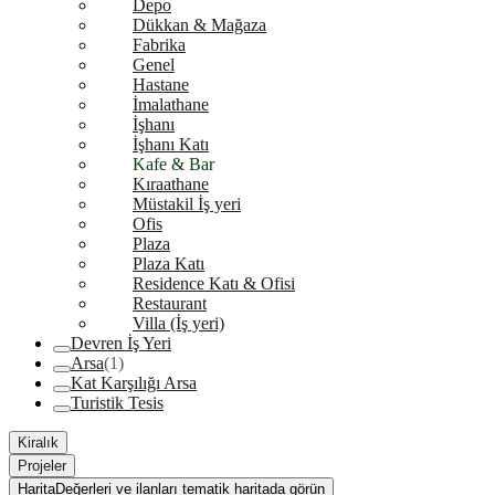
Depo
Dükkan & Mağaza
Fabrika
Genel
Hastane
İmalathane
İşhanı
İşhanı Katı
Kafe & Bar
Kıraathane
Müstakil İş yeri
Ofis
Plaza
Plaza Katı
Residence Katı & Ofisi
Restaurant
Villa (İş yeri)
Devren İş Yeri
Arsa
(1)
Kat Karşılığı Arsa
Turistik Tesis
Kiralık
Projeler
Harita
Değerleri ve ilanları tematik haritada görün