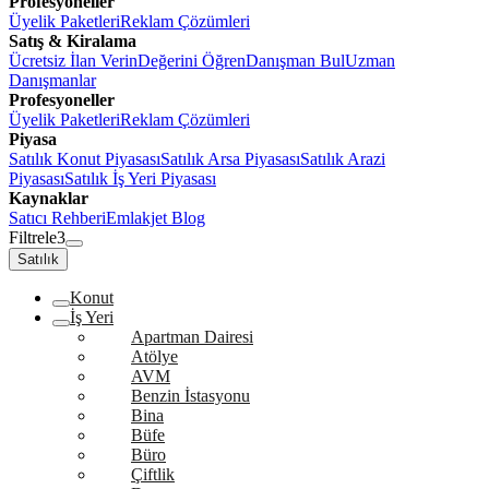
Profesyoneller
Üyelik Paketleri
Reklam Çözümleri
Satış & Kiralama
Ücretsiz İlan Verin
Değerini Öğren
Danışman Bul
Uzman
Danışmanlar
Profesyoneller
Üyelik Paketleri
Reklam Çözümleri
Piyasa
Satılık Konut Piyasası
Satılık Arsa Piyasası
Satılık Arazi
Piyasası
Satılık İş Yeri Piyasası
Kaynaklar
Satıcı Rehberi
Emlakjet Blog
Filtrele
3
Satılık
Konut
İş Yeri
Apartman Dairesi
Atölye
AVM
Benzin İstasyonu
Bina
Büfe
Büro
Çiftlik