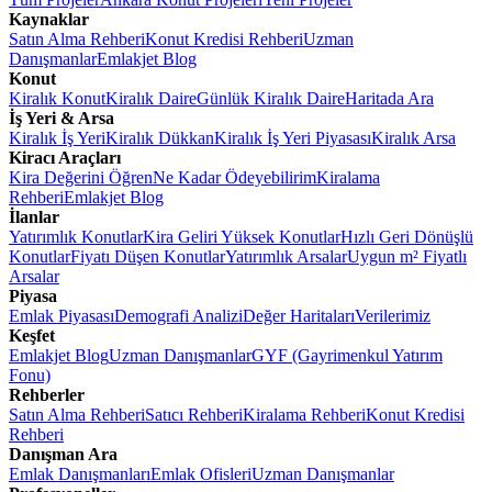
Kaynaklar
Satın Alma Rehberi
Konut Kredisi Rehberi
Uzman
Danışmanlar
Emlakjet Blog
Konut
Kiralık Konut
Kiralık Daire
Günlük Kiralık Daire
Haritada Ara
İş Yeri & Arsa
Kiralık İş Yeri
Kiralık Dükkan
Kiralık İş Yeri Piyasası
Kiralık Arsa
Kiracı Araçları
Kira Değerini Öğren
Ne Kadar Ödeyebilirim
Kiralama
Rehberi
Emlakjet Blog
İlanlar
Yatırımlık Konutlar
Kira Geliri Yüksek Konutlar
Hızlı Geri Dönüşlü
Konutlar
Fiyatı Düşen Konutlar
Yatırımlık Arsalar
Uygun m² Fiyatlı
Arsalar
Piyasa
Emlak Piyasası
Demografi Analizi
Değer Haritaları
Verilerimiz
Keşfet
Emlakjet Blog
Uzman Danışmanlar
GYF (Gayrimenkul Yatırım
Fonu)
Rehberler
Satın Alma Rehberi
Satıcı Rehberi
Kiralama Rehberi
Konut Kredisi
Rehberi
Danışman Ara
Emlak Danışmanları
Emlak Ofisleri
Uzman Danışmanlar