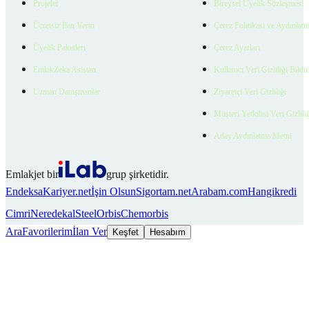
Projeler
Bireysel Üyelik Sözleşmesi
Ücretsiz İlan Verin
Çerez Politikası ve Aydınlat
Üyelik Paketleri
Çerez Ayarları
EmlakZeka Asistan
Kullanıcı Veri Gizliliği Bildi
Uzman Danışmanlar
Ziyaretçi Veri Gizliliği
Müşteri Yetkilisi Veri Gizlili
Aday Aydınlatma Metni
Emlakjet bir
grup şirketidir.
Endeksa
Kariyer.net
İşin Olsun
Sigortam.net
Arabam.com
Hangikredi
Cimri
Neredekal
SteelOrbis
Chemorbis
Ara
Favorilerim
İlan Ver
Keşfet
Hesabım