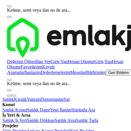
Kelime, semt veya ilan no ile ara...
Değerini Öğren
İlan Ver
Giriş Yap
Hesap Oluştur
Giriş Yap
Hesap
Oluştur
Favorilerim
Kayıtlı
Aramalar
İlanlarım
Değerlemelerim
Mesajlar
Bildirimler
Geri Bildirim
Kelime, semt veya ilan no ile ara...
Satılık
Kiralık
Yatırım
Danışmanlar
Sat
Konut
Satılık Konut
Satılık Daire
Yeni İlanlar
Haritada Ara
İş Yeri & Arsa
Satılık İş Yeri
Satılık Dükkan
Satılık Arsa
Satılık Tarla
Projeler
Tüm Projeler
Ankara Konut Projeleri
Yeni Projeler