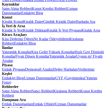
Kaynaklar
Satın Alma Rehberi
Konut Kredisi Rehberi
Uzman
Danışmanlar
Emlakjet Blog
Konut
Kiralık Konut
Kiralık Daire
Günlük Kiralık Daire
Haritada Ara
İş Yeri & Arsa
Kiralık İş Yeri
Kiralık Dükkan
Kiralık İş Yeri Piyasası
Kiralık Arsa
Kiracı Araçları
Kira Değerini Öğren
Ne Kadar Ödeyebilirim
Kiralama
Rehberi
Emlakjet Blog
İlanlar
Yatırımlık Konutlar
Kira Geliri Yüksek Konutlar
Hızlı Geri Dönüşlü
Konutlar
Fiyatı Düşen Konutlar
Yatırımlık Arsalar
Uygun m² Fiyatlı
Arsalar
Piyasa
Emlak Piyasası
Demografi Analizi
Değer Haritaları
Verilerimiz
Keşfet
Emlakjet Blog
Uzman Danışmanlar
GYF (Gayrimenkul Yatırım
Fonu)
Rehberler
Satın Alma Rehberi
Satıcı Rehberi
Kiralama Rehberi
Konut Kredisi
Rehberi
Danışman Ara
Emlak Danışmanları
Emlak Ofisleri
Uzman Danışmanlar