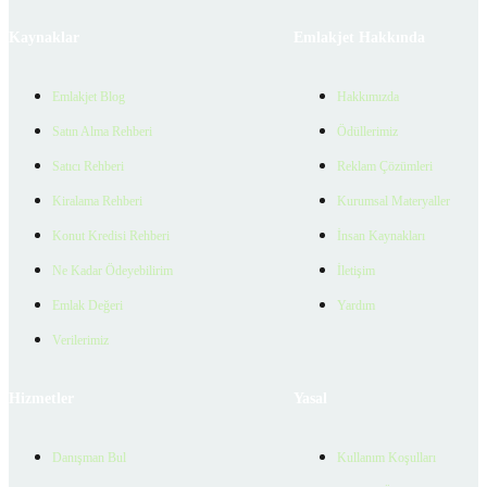
Kaynaklar
Emlakjet Hakkında
Emlakjet Blog
Hakkımızda
Satın Alma Rehberi
Ödüllerimiz
Satıcı Rehberi
Reklam Çözümleri
Kiralama Rehberi
Kurumsal Materyaller
Konut Kredisi Rehberi
İnsan Kaynakları
Ne Kadar Ödeyebilirim
İletişim
Emlak Değeri
Yardım
Verilerimiz
Hizmetler
Yasal
Danışman Bul
Kullanım Koşulları