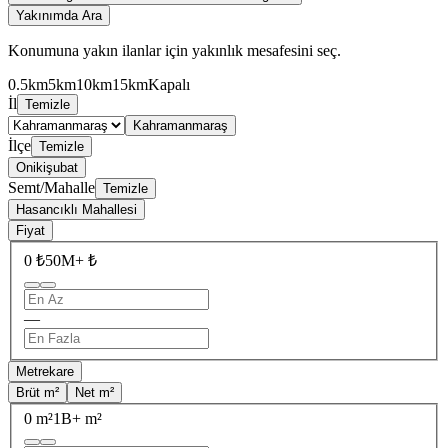
Yakınımda Ara
Konumuna yakın ilanlar için yakınlık mesafesini seç.
0.5km
5km
10km
15km
Kapalı
İl
Temizle
Kahramanmaraş
İlçe
Temizle
Onikişubat
Semt/Mahalle
Temizle
Hasancıklı Mahallesi
Fiyat
0 ₺
50M+ ₺
—
Metrekare
Brüt m²
Net m²
0 m²
1B+ m²