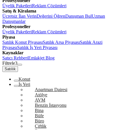
Profesyoneller
Üyelik Paketleri
Reklam Çözümleri
Satış & Kiralama
Ücretsiz İlan Verin
Değerini Öğren
Danışman Bul
Uzman
Danışmanlar
Profesyoneller
Üyelik Paketleri
Reklam Çözümleri
Piyasa
Satılık Konut Piyasası
Satılık Arsa Piyasası
Satılık Arazi
Piyasası
Satılık İş Yeri Piyasası
Kaynaklar
Satıcı Rehberi
Emlakjet Blog
Filtrele
3
Satılık
Konut
İş Yeri
Apartman Dairesi
Atölye
AVM
Benzin İstasyonu
Bina
Büfe
Büro
Çiftlik