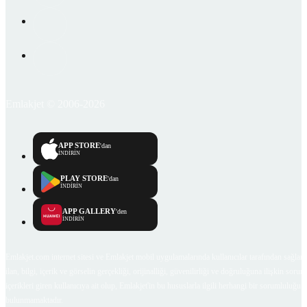
Emlakjet © 2006-2026
APP STORE
'dan
İNDİRİN
PLAY STORE
'dan
İNDİRİN
APP GALLERY
'den
İNDİRİN
Emlakjet.com internet sitesi ve Emlakjet mobil uygulamalarında kullanıcılar tarafından sağlana
ilan, bilgi, içerik ve görselin gerçekliği, orijinalliği, güvenilirliği ve doğruluğuna ilişkin soru
içerikleri giren kullanıcıya ait olup, Emlakjet'in bu hususlarla ilgili herhangi bir sorumluluğu
bulunmamaktadır.