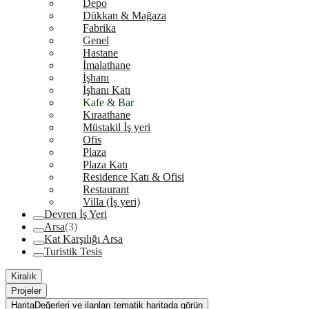
Depo
Dükkan & Mağaza
Fabrika
Genel
Hastane
İmalathane
İşhanı
İşhanı Katı
Kafe & Bar
Kıraathane
Müstakil İş yeri
Ofis
Plaza
Plaza Katı
Residence Katı & Ofisi
Restaurant
Villa (İş yeri)
Devren İş Yeri
Arsa
(3)
Kat Karşılığı Arsa
Turistik Tesis
Kiralık
Projeler
Harita
Değerleri ve ilanları tematik haritada görün