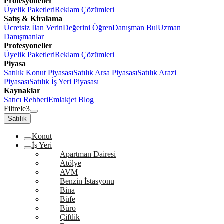
Profesyoneller
Üyelik Paketleri
Reklam Çözümleri
Satış & Kiralama
Ücretsiz İlan Verin
Değerini Öğren
Danışman Bul
Uzman
Danışmanlar
Profesyoneller
Üyelik Paketleri
Reklam Çözümleri
Piyasa
Satılık Konut Piyasası
Satılık Arsa Piyasası
Satılık Arazi
Piyasası
Satılık İş Yeri Piyasası
Kaynaklar
Satıcı Rehberi
Emlakjet Blog
Filtrele
3
Satılık
Konut
İş Yeri
Apartman Dairesi
Atölye
AVM
Benzin İstasyonu
Bina
Büfe
Büro
Çiftlik