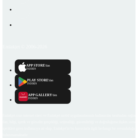
Emlakjet © 2006-2026
APP STORE
'dan
İNDİRİN
PLAY STORE
'dan
İNDİRİN
APP GALLERY
'den
İNDİRİN
Emlakjet.com internet sitesi ve Emlakjet mobil uygulamalarında kullanıcılar tarafından sağlana
ilan, bilgi, içerik ve görselin gerçekliği, orijinalliği, güvenilirliği ve doğruluğuna ilişkin soru
içerikleri giren kullanıcıya ait olup, Emlakjet'in bu hususlarla ilgili herhangi bir sorumluluğu
bulunmamaktadır.