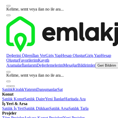
Kelime, semt veya ilan no ile ara...
Değerini Öğren
İlan Ver
Giriş Yap
Hesap Oluştur
Giriş Yap
Hesap
Oluştur
Favorilerim
Kayıtlı
Aramalar
İlanlarım
Değerlemelerim
Mesajlar
Bildirimler
Geri Bildirim
Kelime, semt veya ilan no ile ara...
Satılık
Kiralık
Yatırım
Danışmanlar
Sat
Konut
Satılık Konut
Satılık Daire
Yeni İlanlar
Haritada Ara
İş Yeri & Arsa
Satılık İş Yeri
Satılık Dükkan
Satılık Arsa
Satılık Tarla
Projeler
Tüm Projeler
Ankara Konut Projeleri
Yeni Projeler