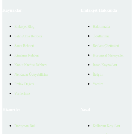
Kaynaklar
Emlakjet Hakkında
Emlakjet Blog
Hakkımızda
Satın Alma Rehberi
Ödüllerimiz
Satıcı Rehberi
Reklam Çözümleri
Kiralama Rehberi
Kurumsal Materyaller
Konut Kredisi Rehberi
İnsan Kaynakları
Ne Kadar Ödeyebilirim
İletişim
Emlak Değeri
Yardım
Verilerimiz
Hizmetler
Yasal
Danışman Bul
Kullanım Koşulları