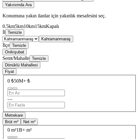
Yakınımda Ara
Konumuna yakın ilanlar için yakınlık mesafesini seç.
0.5km
5km
10km
15km
Kapalı
İl
Temizle
Kahramanmaraş
İlçe
Temizle
Onikişubat
Semt/Mahalle
Temizle
Dönüklü Mahallesi
Fiyat
0 ₺
50M+ ₺
—
Metrekare
Brüt m²
Net m²
0 m²
1B+ m²