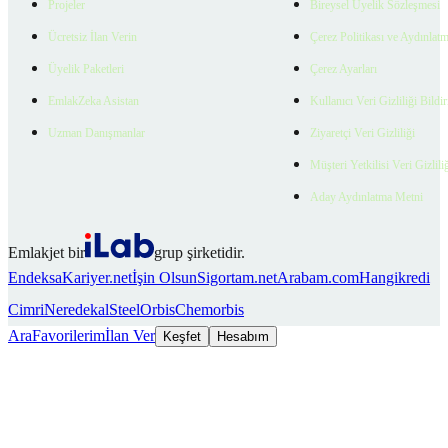
Projeler
Bireysel Üyelik Sözleşmesi
Ücretsiz İlan Verin
Çerez Politikası ve Aydınlat
Üyelik Paketleri
Çerez Ayarları
EmlakZeka Asistan
Kullanıcı Veri Gizliliği Bildi
Uzman Danışmanlar
Ziyaretçi Veri Gizliliği
Müşteri Yetkilisi Veri Gizlili
Aday Aydınlatma Metni
Emlakjet bir
grup şirketidir.
Endeksa
Kariyer.net
İşin Olsun
Sigortam.net
Arabam.com
Hangikredi
Cimri
Neredekal
SteelOrbis
Chemorbis
Ara
Favorilerim
İlan Ver
Keşfet
Hesabım