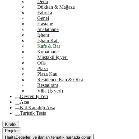
Depo
Dükkan & Mağaza
Fabrika
Genel
Hastane
İmalathane
İşhanı
İşhanı Katı
Kafe & Bar
Kıraathane
Müstakil İş yeri
Ofis
Plaza
Plaza Katı
Residence Katı & Ofisi
Restaurant
Villa (İş yeri)
Devren İş Yeri
Arsa
Kat Karşılığı Arsa
Turistik Tesis
Kiralık
Projeler
Harita
Değerleri ve ilanları tematik haritada görün