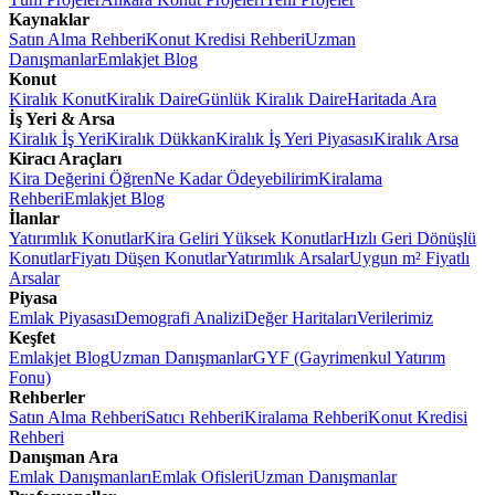
Kaynaklar
Satın Alma Rehberi
Konut Kredisi Rehberi
Uzman
Danışmanlar
Emlakjet Blog
Konut
Kiralık Konut
Kiralık Daire
Günlük Kiralık Daire
Haritada Ara
İş Yeri & Arsa
Kiralık İş Yeri
Kiralık Dükkan
Kiralık İş Yeri Piyasası
Kiralık Arsa
Kiracı Araçları
Kira Değerini Öğren
Ne Kadar Ödeyebilirim
Kiralama
Rehberi
Emlakjet Blog
İlanlar
Yatırımlık Konutlar
Kira Geliri Yüksek Konutlar
Hızlı Geri Dönüşlü
Konutlar
Fiyatı Düşen Konutlar
Yatırımlık Arsalar
Uygun m² Fiyatlı
Arsalar
Piyasa
Emlak Piyasası
Demografi Analizi
Değer Haritaları
Verilerimiz
Keşfet
Emlakjet Blog
Uzman Danışmanlar
GYF (Gayrimenkul Yatırım
Fonu)
Rehberler
Satın Alma Rehberi
Satıcı Rehberi
Kiralama Rehberi
Konut Kredisi
Rehberi
Danışman Ara
Emlak Danışmanları
Emlak Ofisleri
Uzman Danışmanlar