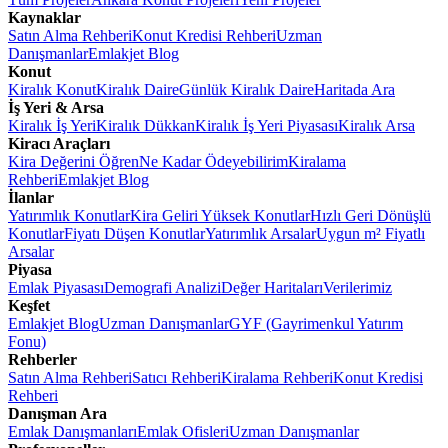
Kaynaklar
Satın Alma Rehberi
Konut Kredisi Rehberi
Uzman
Danışmanlar
Emlakjet Blog
Konut
Kiralık Konut
Kiralık Daire
Günlük Kiralık Daire
Haritada Ara
İş Yeri & Arsa
Kiralık İş Yeri
Kiralık Dükkan
Kiralık İş Yeri Piyasası
Kiralık Arsa
Kiracı Araçları
Kira Değerini Öğren
Ne Kadar Ödeyebilirim
Kiralama
Rehberi
Emlakjet Blog
İlanlar
Yatırımlık Konutlar
Kira Geliri Yüksek Konutlar
Hızlı Geri Dönüşlü
Konutlar
Fiyatı Düşen Konutlar
Yatırımlık Arsalar
Uygun m² Fiyatlı
Arsalar
Piyasa
Emlak Piyasası
Demografi Analizi
Değer Haritaları
Verilerimiz
Keşfet
Emlakjet Blog
Uzman Danışmanlar
GYF (Gayrimenkul Yatırım
Fonu)
Rehberler
Satın Alma Rehberi
Satıcı Rehberi
Kiralama Rehberi
Konut Kredisi
Rehberi
Danışman Ara
Emlak Danışmanları
Emlak Ofisleri
Uzman Danışmanlar