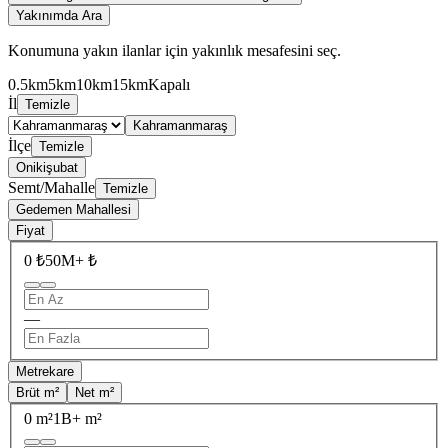
Yakınımda Ara
Konumuna yakın ilanlar için yakınlık mesafesini seç.
0.5km
5km
10km
15km
Kapalı
İl
Temizle
Kahramanmaraş
İlçe
Temizle
Onikişubat
Semt/Mahalle
Temizle
Gedemen Mahallesi
Fiyat
0 ₺
50M+ ₺
—
Metrekare
Brüt m²
Net m²
0 m²
1B+ m²