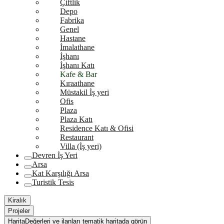
Çiftlik
Depo
Fabrika
Genel
Hastane
İmalathane
İşhanı
İşhanı Katı
Kafe & Bar
Kıraathane
Müstakil İş yeri
Ofis
Plaza
Plaza Katı
Residence Katı & Ofisi
Restaurant
Villa (İş yeri)
Devren İş Yeri
Arsa
Kat Karşılığı Arsa
Turistik Tesis
Kiralık
Projeler
Harita
Değerleri ve ilanları tematik haritada görün