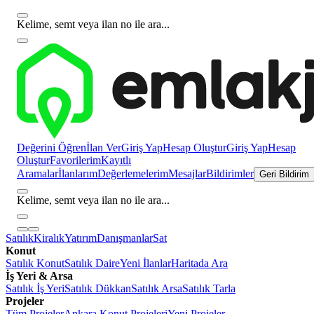
Kelime, semt veya ilan no ile ara...
Değerini Öğren
İlan Ver
Giriş Yap
Hesap Oluştur
Giriş Yap
Hesap
Oluştur
Favorilerim
Kayıtlı
Aramalar
İlanlarım
Değerlemelerim
Mesajlar
Bildirimler
Geri Bildirim
Kelime, semt veya ilan no ile ara...
Satılık
Kiralık
Yatırım
Danışmanlar
Sat
Konut
Satılık Konut
Satılık Daire
Yeni İlanlar
Haritada Ara
İş Yeri & Arsa
Satılık İş Yeri
Satılık Dükkan
Satılık Arsa
Satılık Tarla
Projeler
Tüm Projeler
Ankara Konut Projeleri
Yeni Projeler