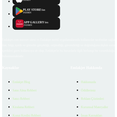
İNDİRİN
PLAY STORE
'dan
İNDİRİN
APP GALLERY
'den
İNDİRİN
Emlakjet.com internet sitesi ve Emlakjet mobil uygulamalarında kullanıcılar tarafından sağlana
ilan, bilgi, içerik ve görselin gerçekliği, orijinalliği, güvenilirliği ve doğruluğuna ilişkin soru
içerikleri giren kullanıcıya ait olup, Emlakjet'in bu hususlarla ilgili herhangi bir sorumluluğu
bulunmamaktadır.
Kaynaklar
Emlakjet Hakkında
Emlakjet Blog
Hakkımızda
Satın Alma Rehberi
Ödüllerimiz
Satıcı Rehberi
Reklam Çözümleri
Kiralama Rehberi
Kurumsal Materyaller
Konut Kredisi Rehberi
İnsan Kaynakları