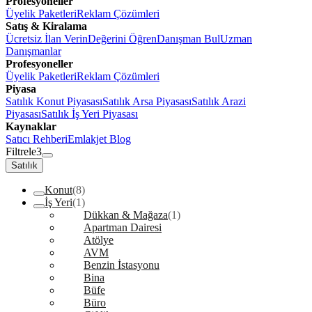
Profesyoneller
Üyelik Paketleri
Reklam Çözümleri
Satış & Kiralama
Ücretsiz İlan Verin
Değerini Öğren
Danışman Bul
Uzman
Danışmanlar
Profesyoneller
Üyelik Paketleri
Reklam Çözümleri
Piyasa
Satılık Konut Piyasası
Satılık Arsa Piyasası
Satılık Arazi
Piyasası
Satılık İş Yeri Piyasası
Kaynaklar
Satıcı Rehberi
Emlakjet Blog
Filtrele
3
Satılık
Konut
(8)
İş Yeri
(1)
Dükkan & Mağaza
(1)
Apartman Dairesi
Atölye
AVM
Benzin İstasyonu
Bina
Büfe
Büro