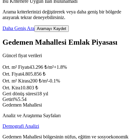
Bu Kriterlere Uygun İlan Bulunamadı
Arama kriterlerinizi değiştirerek veya daha geniş bir bölgede
arayarak tekrar deneyebilirsiniz.
Daha Geniş Ara
Aramayı Kaydet
Gedemen Mahallesi Emlak Piyasası
Güncel fiyat verileri
Ort. m² Fiyatı
43.296 ₺/m²
+
1.8
%
Ort. Fiyat
4.805.856 ₺
Ort. m² Kirası
200 ₺/m²
-0.1
%
Ort. Kira
10.803 ₺
Geri dönüş süresi
18 yıl
Getiri
%5.54
Gedemen Mahallesi
Analiz ve Araştırma Sayfaları
Demografi Analizi
Gedemen Mahallesi bölgesinin nüfus, eğitim ve sosyoekonomik