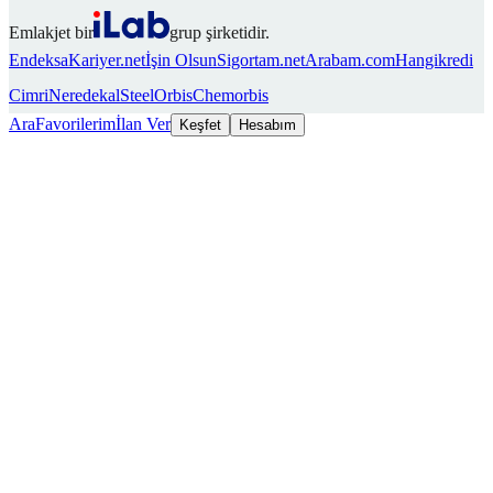
Emlakjet bir
grup şirketidir.
Endeksa
Kariyer.net
İşin Olsun
Sigortam.net
Arabam.com
Hangikredi
Cimri
Neredekal
SteelOrbis
Chemorbis
Ara
Favorilerim
İlan Ver
Keşfet
Hesabım