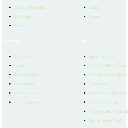
Ne Kadar Ödeyebilirim
İletişim
Emlak Değeri
Yardım
Verilerimiz
Hizmetler
Yasal
Danışman Bul
Kullanım Koşulları
Projeler
Bireysel Üyelik Sözleşmesi
Ücretsiz İlan Verin
Çerez Politikası ve Aydınlat
Üyelik Paketleri
Çerez Ayarları
EmlakZeka Asistan
Kullanıcı Veri Gizliliği Bildi
Uzman Danışmanlar
Ziyaretçi Veri Gizliliği
Müşteri Yetkilisi Veri Gizlili
Aday Aydınlatma Metni