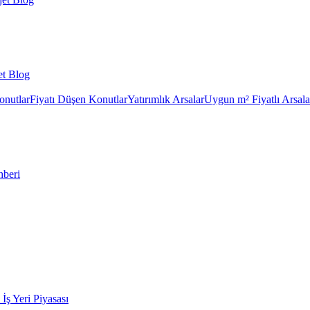
et Blog
onutlar
Fiyatı Düşen Konutlar
Yatırımlık Arsalar
Uygun m² Fiyatlı Arsala
hberi
k İş Yeri Piyasası