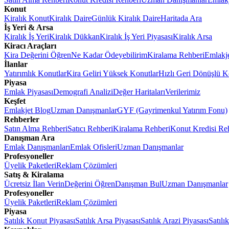
Konut
Kiralık Konut
Kiralık Daire
Günlük Kiralık Daire
Haritada Ara
İş Yeri & Arsa
Kiralık İş Yeri
Kiralık Dükkan
Kiralık İş Yeri Piyasası
Kiralık Arsa
Kiracı Araçları
Kira Değerini Öğren
Ne Kadar Ödeyebilirim
Kiralama Rehberi
Emlakj
İlanlar
Yatırımlık Konutlar
Kira Geliri Yüksek Konutlar
Hızlı Geri Dönüşlü K
Piyasa
Emlak Piyasası
Demografi Analizi
Değer Haritaları
Verilerimiz
Keşfet
Emlakjet Blog
Uzman Danışmanlar
GYF (Gayrimenkul Yatırım Fonu)
Rehberler
Satın Alma Rehberi
Satıcı Rehberi
Kiralama Rehberi
Konut Kredisi Re
Danışman Ara
Emlak Danışmanları
Emlak Ofisleri
Uzman Danışmanlar
Profesyoneller
Üyelik Paketleri
Reklam Çözümleri
Satış & Kiralama
Ücretsiz İlan Verin
Değerini Öğren
Danışman Bul
Uzman Danışmanlar
Profesyoneller
Üyelik Paketleri
Reklam Çözümleri
Piyasa
Satılık Konut Piyasası
Satılık Arsa Piyasası
Satılık Arazi Piyasası
Satılı