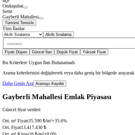
İlçe
Onikişubat
Semt
Gayberli Mahallesi
Tümünü Temizle
Tüm İlanlar
Akıllı Sıralama
Fiyatı Düşen
Güncel İlan
Düşük Fiyat
Yüksek Fiyat
Bu Kriterlere Uygun İlan Bulunamadı
Arama kriterlerinizi değiştirerek veya daha geniş bir bölgede arayarak 
Daha Geniş Ara
Aramayı Kaydet
Gayberli Mahallesi Emlak Piyasası
Güncel fiyat verileri
Ort. m² Fiyatı
35.590 ₺/m²
+
35.6
%
Ort. Fiyat
13.417.430 ₺
Ort. m² Kirası
16 ₺/m²
+
0.0
%