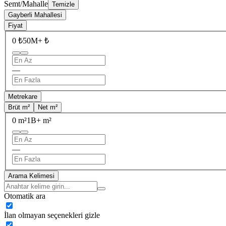
Semt/Mahalle
Temizle
Gayberli Mahallesi
Fiyat
0 ₺
50M+ ₺
—
Metrekare
Brüt m²
Net m²
0 m²
1B+ m²
—
Arama Kelimesi
Otomatik ara
İlan olmayan seçenekleri gizle