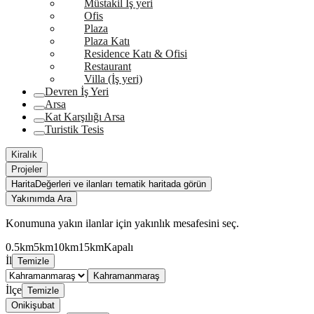
Müstakil İş yeri
Ofis
Plaza
Plaza Katı
Residence Katı & Ofisi
Restaurant
Villa (İş yeri)
Devren İş Yeri
Arsa
Kat Karşılığı Arsa
Turistik Tesis
Kiralık
Projeler
Harita
Değerleri ve ilanları tematik haritada görün
Yakınımda Ara
Konumuna yakın ilanlar için yakınlık mesafesini seç.
0.5km
5km
10km
15km
Kapalı
İl
Temizle
Kahramanmaraş
İlçe
Temizle
Onikişubat