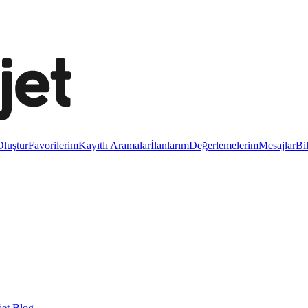
luştur
Favorilerim
Kayıtlı Aramalar
İlanlarım
Değerlemelerim
Mesajlar
Bi
et Blog