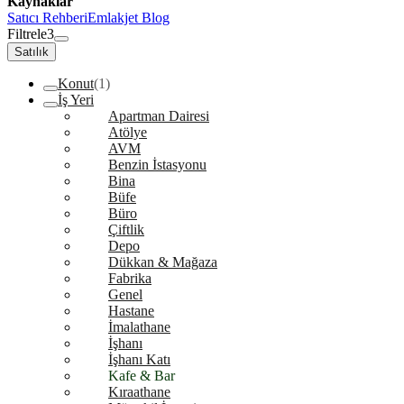
Kaynaklar
Satıcı Rehberi
Emlakjet Blog
Filtrele
3
Satılık
Konut
(1)
İş Yeri
Apartman Dairesi
Atölye
AVM
Benzin İstasyonu
Bina
Büfe
Büro
Çiftlik
Depo
Dükkan & Mağaza
Fabrika
Genel
Hastane
İmalathane
İşhanı
İşhanı Katı
Kafe & Bar
Kıraathane