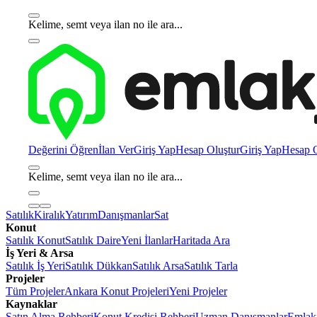
Kelime, semt veya ilan no ile ara...
Değerini Öğren
İlan Ver
Giriş Yap
Hesap Oluştur
Giriş Yap
Hesap O
Kelime, semt veya ilan no ile ara...
Satılık
Kiralık
Yatırım
Danışmanlar
Sat
Konut
Satılık Konut
Satılık Daire
Yeni İlanlar
Haritada Ara
İş Yeri & Arsa
Satılık İş Yeri
Satılık Dükkan
Satılık Arsa
Satılık Tarla
Projeler
Tüm Projeler
Ankara Konut Projeleri
Yeni Projeler
Kaynaklar
Satın Alma Rehberi
Konut Kredisi Rehberi
Uzman Danışmanlar
Emlakj