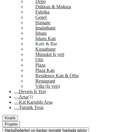
Depo
Dükkan & Mağaza
Fabrika
Genel
Hastane
İmalathane
İşhanı
İşhanı Katı
Kafe & Bar
Kıraathane
Müstakil İş yeri
Ofis
Plaza
Plaza Katı
Residence Katı & Ofisi
Restaurant
Villa (İş yeri)
Devren İş Yeri
Arsa
(3)
Kat Karşılığı Arsa
Turistik Tesis
Kiralık
Projeler
Harita
Değerleri ve ilanları tematik haritada görün