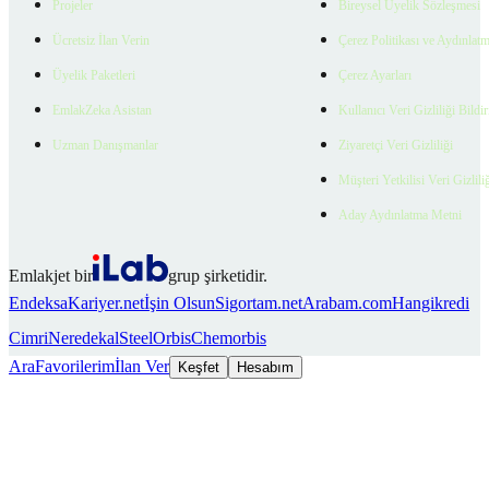
Projeler
Bireysel Üyelik Sözleşmesi
Ücretsiz İlan Verin
Çerez Politikası ve Aydınlat
Üyelik Paketleri
Çerez Ayarları
EmlakZeka Asistan
Kullanıcı Veri Gizliliği Bildi
Uzman Danışmanlar
Ziyaretçi Veri Gizliliği
Müşteri Yetkilisi Veri Gizlili
Aday Aydınlatma Metni
Emlakjet bir
grup şirketidir.
Endeksa
Kariyer.net
İşin Olsun
Sigortam.net
Arabam.com
Hangikredi
Cimri
Neredekal
SteelOrbis
Chemorbis
Ara
Favorilerim
İlan Ver
Keşfet
Hesabım