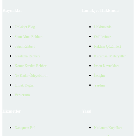
Kaynaklar
Emlakjet Hakkında
Emlakjet Blog
Hakkımızda
Satın Alma Rehberi
Ödüllerimiz
Satıcı Rehberi
Reklam Çözümleri
Kiralama Rehberi
Kurumsal Materyaller
Konut Kredisi Rehberi
İnsan Kaynakları
Ne Kadar Ödeyebilirim
İletişim
Emlak Değeri
Yardım
Verilerimiz
Hizmetler
Yasal
Danışman Bul
Kullanım Koşulları