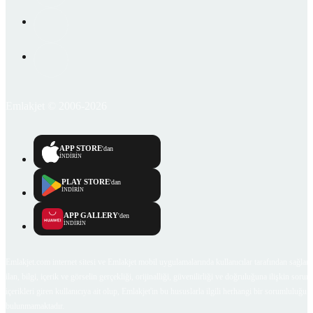
Emlakjet © 2006-2026
APP STORE
'dan
İNDİRİN
PLAY STORE
'dan
İNDİRİN
APP GALLERY
'den
İNDİRİN
Emlakjet.com internet sitesi ve Emlakjet mobil uygulamalarında kullanıcılar tarafından sağlana
ilan, bilgi, içerik ve görselin gerçekliği, orijinalliği, güvenilirliği ve doğruluğuna ilişkin soru
içerikleri giren kullanıcıya ait olup, Emlakjet'in bu hususlarla ilgili herhangi bir sorumluluğu
bulunmamaktadır.