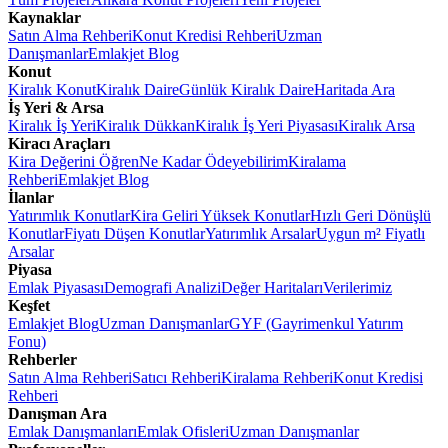
Kaynaklar
Satın Alma Rehberi
Konut Kredisi Rehberi
Uzman
Danışmanlar
Emlakjet Blog
Konut
Kiralık Konut
Kiralık Daire
Günlük Kiralık Daire
Haritada Ara
İş Yeri & Arsa
Kiralık İş Yeri
Kiralık Dükkan
Kiralık İş Yeri Piyasası
Kiralık Arsa
Kiracı Araçları
Kira Değerini Öğren
Ne Kadar Ödeyebilirim
Kiralama
Rehberi
Emlakjet Blog
İlanlar
Yatırımlık Konutlar
Kira Geliri Yüksek Konutlar
Hızlı Geri Dönüşlü
Konutlar
Fiyatı Düşen Konutlar
Yatırımlık Arsalar
Uygun m² Fiyatlı
Arsalar
Piyasa
Emlak Piyasası
Demografi Analizi
Değer Haritaları
Verilerimiz
Keşfet
Emlakjet Blog
Uzman Danışmanlar
GYF (Gayrimenkul Yatırım
Fonu)
Rehberler
Satın Alma Rehberi
Satıcı Rehberi
Kiralama Rehberi
Konut Kredisi
Rehberi
Danışman Ara
Emlak Danışmanları
Emlak Ofisleri
Uzman Danışmanlar