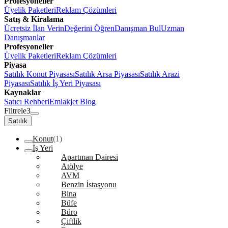
Profesyoneller
Üyelik Paketleri
Reklam Çözümleri
Satış & Kiralama
Ücretsiz İlan Verin
Değerini Öğren
Danışman Bul
Uzman
Danışmanlar
Profesyoneller
Üyelik Paketleri
Reklam Çözümleri
Piyasa
Satılık Konut Piyasası
Satılık Arsa Piyasası
Satılık Arazi
Piyasası
Satılık İş Yeri Piyasası
Kaynaklar
Satıcı Rehberi
Emlakjet Blog
Filtrele
3
Satılık
Konut
(1)
İş Yeri
Apartman Dairesi
Atölye
AVM
Benzin İstasyonu
Bina
Büfe
Büro
Çiftlik