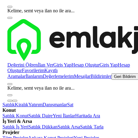
Kelime, semt veya ilan no ile ara...
Değerini Öğren
İlan Ver
Giriş Yap
Hesap Oluştur
Giriş Yap
Hesap
Oluştur
Favorilerim
Kayıtlı
Aramalar
İlanlarım
Değerlemelerim
Mesajlar
Bildirimler
Geri Bildirim
Kelime, semt veya ilan no ile ara...
Satılık
Kiralık
Yatırım
Danışmanlar
Sat
Konut
Satılık Konut
Satılık Daire
Yeni İlanlar
Haritada Ara
İş Yeri & Arsa
Satılık İş Yeri
Satılık Dükkan
Satılık Arsa
Satılık Tarla
Projeler
Tüm Projeler
Ankara Konut Projeleri
Yeni Projeler