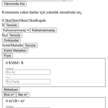
Yakınımda Ara
Konumuna yakın ilanlar için yakınlık mesafesini seç.
0.5km
5km
10km
15km
Kapalı
İl
Temizle
Kahramanmaraş
İlçe
Temizle
Onikişubat
Semt/Mahalle
Temizle
Kürtül Mahallesi
Fiyat
0 ₺
50M+ ₺
—
Metrekare
Brüt m²
Net m²
0 m²
1B+ m²