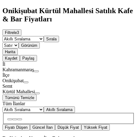
Onikişubat Kürtül Mahallesi Satılık Kafe
& Bar Fiyatları
Filtrele
3
Sırala
Görünüm
Harita
Kaydet
Paylaş
İl
Kahramanmaraş
İlçe
Onikişubat
Semt
Kürtül Mahallesi
Tümünü Temizle
Tüm İlanlar
Akıllı Sıralama
Fiyatı Düşen
Güncel İlan
Düşük Fiyat
Yüksek Fiyat