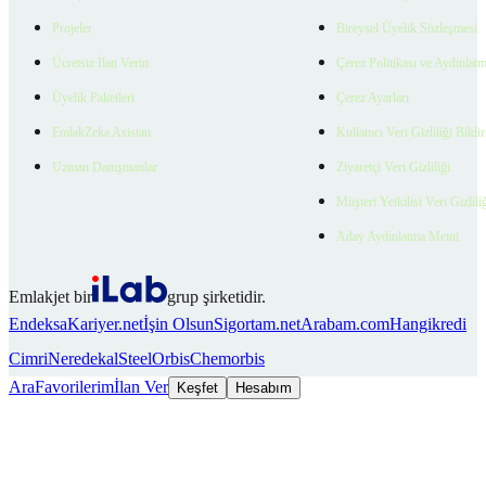
Projeler
Bireysel Üyelik Sözleşmesi
Ücretsiz İlan Verin
Çerez Politikası ve Aydınlat
Üyelik Paketleri
Çerez Ayarları
EmlakZeka Asistan
Kullanıcı Veri Gizliliği Bildi
Uzman Danışmanlar
Ziyaretçi Veri Gizliliği
Müşteri Yetkilisi Veri Gizlili
Aday Aydınlatma Metni
Emlakjet bir
grup şirketidir.
Endeksa
Kariyer.net
İşin Olsun
Sigortam.net
Arabam.com
Hangikredi
Cimri
Neredekal
SteelOrbis
Chemorbis
Ara
Favorilerim
İlan Ver
Keşfet
Hesabım