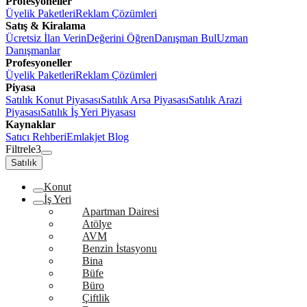
Profesyoneller
Üyelik Paketleri
Reklam Çözümleri
Satış & Kiralama
Ücretsiz İlan Verin
Değerini Öğren
Danışman Bul
Uzman
Danışmanlar
Profesyoneller
Üyelik Paketleri
Reklam Çözümleri
Piyasa
Satılık Konut Piyasası
Satılık Arsa Piyasası
Satılık Arazi
Piyasası
Satılık İş Yeri Piyasası
Kaynaklar
Satıcı Rehberi
Emlakjet Blog
Filtrele
3
Satılık
Konut
İş Yeri
Apartman Dairesi
Atölye
AVM
Benzin İstasyonu
Bina
Büfe
Büro
Çiftlik