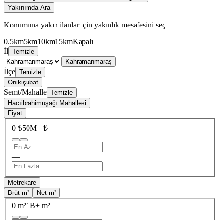
Yakınımda Ara
Konumuna yakın ilanlar için yakınlık mesafesini seç.
0.5km
5km
10km
15km
Kapalı
İl
Temizle
Kahramanmaraş
İlçe
Temizle
Onikişubat
Semt/Mahalle
Temizle
Hacıibrahimuşağı Mahallesi
Fiyat
0 ₺
50M+ ₺
—
Metrekare
Brüt m²
Net m²
0 m²
1B+ m²