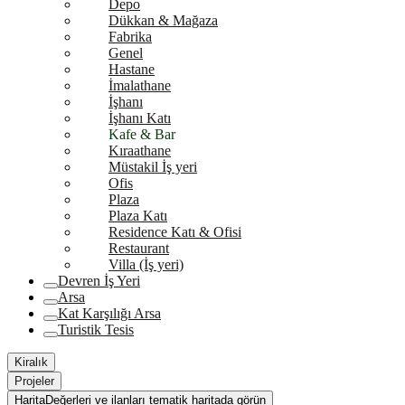
Depo
Dükkan & Mağaza
Fabrika
Genel
Hastane
İmalathane
İşhanı
İşhanı Katı
Kafe & Bar
Kıraathane
Müstakil İş yeri
Ofis
Plaza
Plaza Katı
Residence Katı & Ofisi
Restaurant
Villa (İş yeri)
Devren İş Yeri
Arsa
Kat Karşılığı Arsa
Turistik Tesis
Kiralık
Projeler
Harita
Değerleri ve ilanları tematik haritada görün