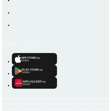
Emlakjet © 2006-2026
APP STORE
'dan
İNDİRİN
PLAY STORE
'dan
İNDİRİN
APP GALLERY
'den
İNDİRİN
Emlakjet.com internet sitesi ve Emlakjet mobil uygulamalarında kullanıcılar tarafından sağlana
ilan, bilgi, içerik ve görselin gerçekliği, orijinalliği, güvenilirliği ve doğruluğuna ilişkin soru
içerikleri giren kullanıcıya ait olup, Emlakjet'in bu hususlarla ilgili herhangi bir sorumluluğu