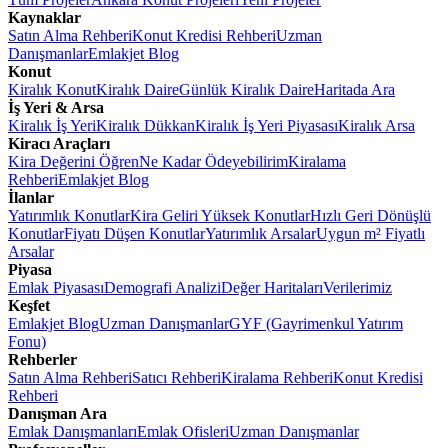
Kaynaklar
Satın Alma Rehberi
Konut Kredisi Rehberi
Uzman
Danışmanlar
Emlakjet Blog
Konut
Kiralık Konut
Kiralık Daire
Günlük Kiralık Daire
Haritada Ara
İş Yeri & Arsa
Kiralık İş Yeri
Kiralık Dükkan
Kiralık İş Yeri Piyasası
Kiralık Arsa
Kiracı Araçları
Kira Değerini Öğren
Ne Kadar Ödeyebilirim
Kiralama
Rehberi
Emlakjet Blog
İlanlar
Yatırımlık Konutlar
Kira Geliri Yüksek Konutlar
Hızlı Geri Dönüşlü
Konutlar
Fiyatı Düşen Konutlar
Yatırımlık Arsalar
Uygun m² Fiyatlı
Arsalar
Piyasa
Emlak Piyasası
Demografi Analizi
Değer Haritaları
Verilerimiz
Keşfet
Emlakjet Blog
Uzman Danışmanlar
GYF (Gayrimenkul Yatırım
Fonu)
Rehberler
Satın Alma Rehberi
Satıcı Rehberi
Kiralama Rehberi
Konut Kredisi
Rehberi
Danışman Ara
Emlak Danışmanları
Emlak Ofisleri
Uzman Danışmanlar