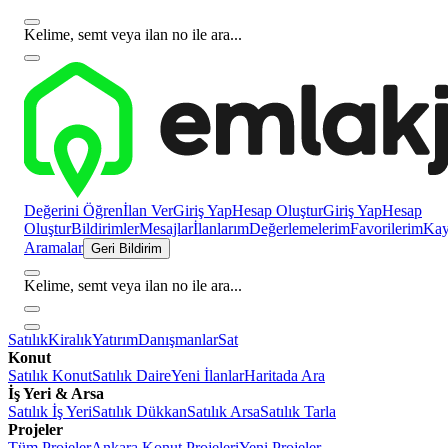
Kelime, semt veya ilan no ile ara...
Değerini Öğren
İlan Ver
Giriş Yap
Hesap Oluştur
Giriş Yap
Hesap
Oluştur
Bildirimler
Mesajlar
İlanlarım
Değerlemelerim
Favorilerim
Kayı
Aramalar
Geri Bildirim
Kelime, semt veya ilan no ile ara...
Satılık
Kiralık
Yatırım
Danışmanlar
Sat
Konut
Satılık Konut
Satılık Daire
Yeni İlanlar
Haritada Ara
İş Yeri & Arsa
Satılık İş Yeri
Satılık Dükkan
Satılık Arsa
Satılık Tarla
Projeler
Tüm Projeler
Ankara Konut Projeleri
Yeni Projeler