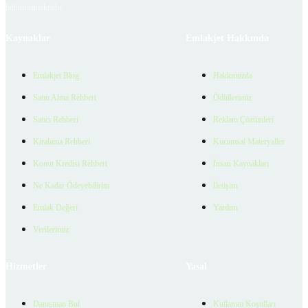
bulunmamaktadır.
Kaynaklar
Emlakjet Hakkında
Emlakjet Blog
Hakkımızda
Satın Alma Rehberi
Ödüllerimiz
Satıcı Rehberi
Reklam Çözümleri
Kiralama Rehberi
Kurumsal Materyaller
Konut Kredisi Rehberi
İnsan Kaynakları
Ne Kadar Ödeyebilirim
İletişim
Emlak Değeri
Yardım
Verilerimiz
Hizmetler
Yasal
Danışman Bul
Kullanım Koşulları