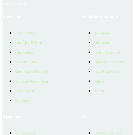
bulunmamaktadır.
Kaynaklar
Emlakjet Hakkında
Emlakjet Blog
Hakkımızda
Satın Alma Rehberi
Ödüllerimiz
Satıcı Rehberi
Reklam Çözümleri
Kiralama Rehberi
Kurumsal Materyaller
Konut Kredisi Rehberi
İnsan Kaynakları
Ne Kadar Ödeyebilirim
İletişim
Emlak Değeri
Yardım
Verilerimiz
Hizmetler
Yasal
Danışman Bul
Kullanım Koşulları