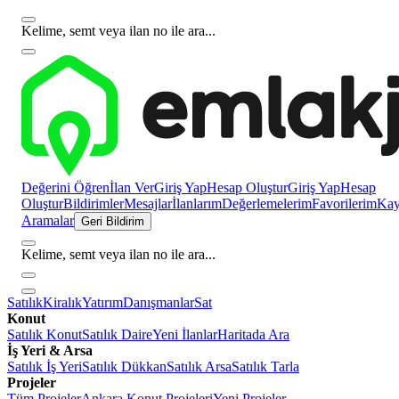
Kelime, semt veya ilan no ile ara...
Değerini Öğren
İlan Ver
Giriş Yap
Hesap Oluştur
Giriş Yap
Hesap
Oluştur
Bildirimler
Mesajlar
İlanlarım
Değerlemelerim
Favorilerim
Kayı
Aramalar
Geri Bildirim
Kelime, semt veya ilan no ile ara...
Satılık
Kiralık
Yatırım
Danışmanlar
Sat
Konut
Satılık Konut
Satılık Daire
Yeni İlanlar
Haritada Ara
İş Yeri & Arsa
Satılık İş Yeri
Satılık Dükkan
Satılık Arsa
Satılık Tarla
Projeler
Tüm Projeler
Ankara Konut Projeleri
Yeni Projeler