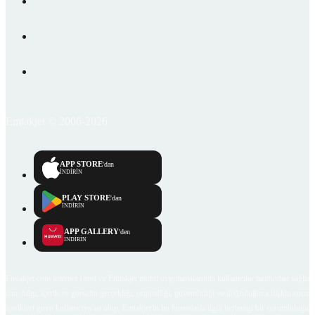
Emlakjet © 2006-2026
APP STORE
'dan
İNDİRİN
PLAY STORE
'dan
İNDİRİN
APP GALLERY
'den
İNDİRİN
Emlakjet.com internet sitesi ve Emlakjet mobil uygulamalarında kullanıcılar tarafından sağlana
ilan, bilgi, içerik ve görselin gerçekliği, orijinalliği, güvenilirliği ve doğruluğuna ilişkin soru
içerikleri giren kullanıcıya ait olup, Emlakjet'in bu hususlarla ilgili herhangi bir sorumluluğu