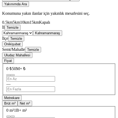
Yakınımda Ara
Konumuna yakın ilanlar için yakınlık mesafesini seç.
0.5km
5km
10km
15km
Kapalı
İl
Temizle
Kahramanmaraş
İlçe
Temizle
Onikişubat
Semt/Mahalle
Temizle
Uludaz Mahallesi
Fiyat
0 ₺
50M+ ₺
—
Metrekare
Brüt m²
Net m²
0 m²
1B+ m²