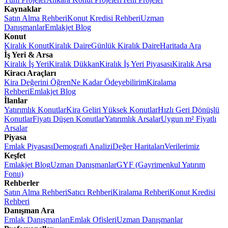
Kaynaklar
Satın Alma Rehberi
Konut Kredisi Rehberi
Uzman
Danışmanlar
Emlakjet Blog
Konut
Kiralık Konut
Kiralık Daire
Günlük Kiralık Daire
Haritada Ara
İş Yeri & Arsa
Kiralık İş Yeri
Kiralık Dükkan
Kiralık İş Yeri Piyasası
Kiralık Arsa
Kiracı Araçları
Kira Değerini Öğren
Ne Kadar Ödeyebilirim
Kiralama
Rehberi
Emlakjet Blog
İlanlar
Yatırımlık Konutlar
Kira Geliri Yüksek Konutlar
Hızlı Geri Dönüşlü
Konutlar
Fiyatı Düşen Konutlar
Yatırımlık Arsalar
Uygun m² Fiyatlı
Arsalar
Piyasa
Emlak Piyasası
Demografi Analizi
Değer Haritaları
Verilerimiz
Keşfet
Emlakjet Blog
Uzman Danışmanlar
GYF (Gayrimenkul Yatırım
Fonu)
Rehberler
Satın Alma Rehberi
Satıcı Rehberi
Kiralama Rehberi
Konut Kredisi
Rehberi
Danışman Ara
Emlak Danışmanları
Emlak Ofisleri
Uzman Danışmanlar