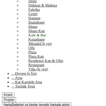
Depo
Dükkan & Mağaza
Fabrika
Genel
Hastane
İmalathane
İşhanı
İşhanı Katı
Kafe & Bar
Kıraathane
Müstakil İş yeri
Ofis
Plaza
Plaza Katı
Residence Katı & Ofisi
Restaurant
Villa (İş yeri)
Devren İş Yeri
Arsa
Kat Karşılığı Arsa
Turistik Tesis
Kiralık
Projeler
Harita
Değerleri ve ilanları tematik haritada görün