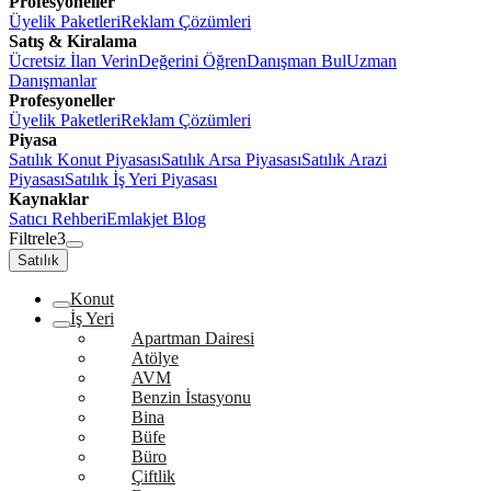
Profesyoneller
Üyelik Paketleri
Reklam Çözümleri
Satış & Kiralama
Ücretsiz İlan Verin
Değerini Öğren
Danışman Bul
Uzman
Danışmanlar
Profesyoneller
Üyelik Paketleri
Reklam Çözümleri
Piyasa
Satılık Konut Piyasası
Satılık Arsa Piyasası
Satılık Arazi
Piyasası
Satılık İş Yeri Piyasası
Kaynaklar
Satıcı Rehberi
Emlakjet Blog
Filtrele
3
Satılık
Konut
İş Yeri
Apartman Dairesi
Atölye
AVM
Benzin İstasyonu
Bina
Büfe
Büro
Çiftlik