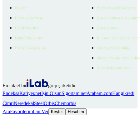
Projeler
Bireysel Üyelik Sözleşmesi
Ücretsiz İlan Verin
Çerez Politikası ve Aydınlat
Üyelik Paketleri
Çerez Ayarları
EmlakZeka Asistan
Kullanıcı Veri Gizliliği Bildi
Uzman Danışmanlar
Ziyaretçi Veri Gizliliği
Müşteri Yetkilisi Veri Gizlili
Aday Aydınlatma Metni
Emlakjet bir
grup şirketidir.
Endeksa
Kariyer.net
İşin Olsun
Sigortam.net
Arabam.com
Hangikredi
Cimri
Neredekal
SteelOrbis
Chemorbis
Ara
Favorilerim
İlan Ver
Keşfet
Hesabım