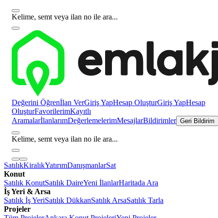
Kelime, semt veya ilan no ile ara...
Değerini Öğren
İlan Ver
Giriş Yap
Hesap Oluştur
Giriş Yap
Hesap
Oluştur
Favorilerim
Kayıtlı
Aramalar
İlanlarım
Değerlemelerim
Mesajlar
Bildirimler
Geri Bildirim
Kelime, semt veya ilan no ile ara...
Satılık
Kiralık
Yatırım
Danışmanlar
Sat
Konut
Satılık Konut
Satılık Daire
Yeni İlanlar
Haritada Ara
İş Yeri & Arsa
Satılık İş Yeri
Satılık Dükkan
Satılık Arsa
Satılık Tarla
Projeler
Tüm Projeler
Ankara Konut Projeleri
Yeni Projeler