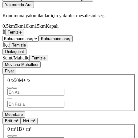
Yakınımda Ara
Konumuna yakın ilanlar için yakınlık mesafesini seç.
0.5km
5km
10km
15km
Kapalı
İl
Temizle
Kahramanmaraş
İlçe
Temizle
Onikişubat
Semt/Mahalle
Temizle
Mevlana Mahallesi
Fiyat
0 ₺
50M+ ₺
—
Metrekare
Brüt m²
Net m²
0 m²
1B+ m²