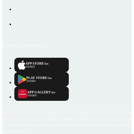
Emlakjet © 2006-2026
APP STORE
'dan
İNDİRİN
PLAY STORE
'dan
İNDİRİN
APP GALLERY
'den
İNDİRİN
Emlakjet.com internet sitesi ve Emlakjet mobil uygulamalarında kullanıcılar tarafından sağlana
ilan, bilgi, içerik ve görselin gerçekliği, orijinalliği, güvenilirliği ve doğruluğuna ilişkin soru
içerikleri giren kullanıcıya ait olup, Emlakjet'in bu hususlarla ilgili herhangi bir sorumluluğu
bulunmamaktadır.