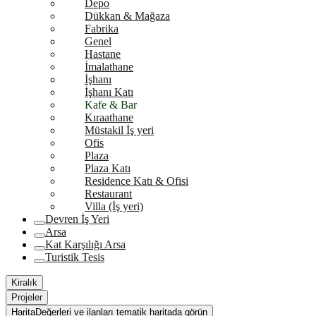
Depo
Dükkan & Mağaza
Fabrika
Genel
Hastane
İmalathane
İşhanı
İşhanı Katı
Kafe & Bar
Kıraathane
Müstakil İş yeri
Ofis
Plaza
Plaza Katı
Residence Katı & Ofisi
Restaurant
Villa (İş yeri)
Devren İş Yeri
Arsa
Kat Karşılığı Arsa
Turistik Tesis
Kiralık
Projeler
Harita
Değerleri ve ilanları tematik haritada görün