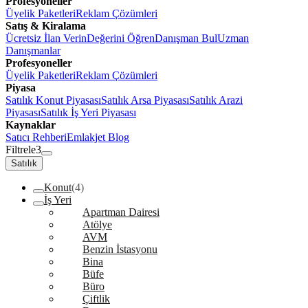
Profesyoneller
Üyelik Paketleri
Reklam Çözümleri
Satış & Kiralama
Ücretsiz İlan Verin
Değerini Öğren
Danışman Bul
Uzman
Danışmanlar
Profesyoneller
Üyelik Paketleri
Reklam Çözümleri
Piyasa
Satılık Konut Piyasası
Satılık Arsa Piyasası
Satılık Arazi
Piyasası
Satılık İş Yeri Piyasası
Kaynaklar
Satıcı Rehberi
Emlakjet Blog
Filtrele
3
Satılık
Konut
(4)
İş Yeri
Apartman Dairesi
Atölye
AVM
Benzin İstasyonu
Bina
Büfe
Büro
Çiftlik