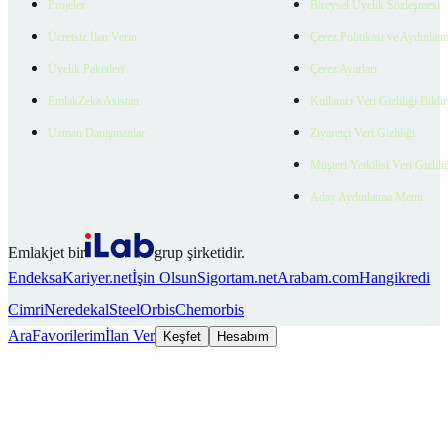
Projeler
Bireysel Üyelik Sözleşmesi
Ücretsiz İlan Verin
Çerez Politikası ve Aydınlat
Üyelik Paketleri
Çerez Ayarları
EmlakZeka Asistan
Kullanıcı Veri Gizliliği Bildi
Uzman Danışmanlar
Ziyaretçi Veri Gizliliği
Müşteri Yetkilisi Veri Gizlili
Aday Aydınlatma Metni
Emlakjet bir
grup şirketidir.
Endeksa
Kariyer.net
İşin Olsun
Sigortam.net
Arabam.com
Hangikredi
Cimri
Neredekal
SteelOrbis
Chemorbis
Ara
Favorilerim
İlan Ver
Keşfet
Hesabım