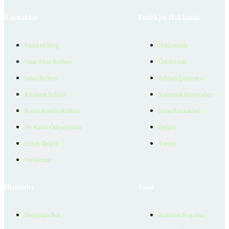
Kaynaklar
Emlakjet Hakkında
Emlakjet Blog
Hakkımızda
Satın Alma Rehberi
Ödüllerimiz
Satıcı Rehberi
Reklam Çözümleri
Kiralama Rehberi
Kurumsal Materyaller
Konut Kredisi Rehberi
İnsan Kaynakları
Ne Kadar Ödeyebilirim
İletişim
Emlak Değeri
Yardım
Verilerimiz
Hizmetler
Yasal
Danışman Bul
Kullanım Koşulları