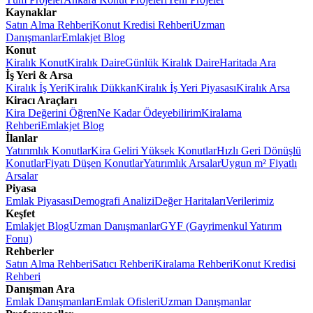
Kaynaklar
Satın Alma Rehberi
Konut Kredisi Rehberi
Uzman
Danışmanlar
Emlakjet Blog
Konut
Kiralık Konut
Kiralık Daire
Günlük Kiralık Daire
Haritada Ara
İş Yeri & Arsa
Kiralık İş Yeri
Kiralık Dükkan
Kiralık İş Yeri Piyasası
Kiralık Arsa
Kiracı Araçları
Kira Değerini Öğren
Ne Kadar Ödeyebilirim
Kiralama
Rehberi
Emlakjet Blog
İlanlar
Yatırımlık Konutlar
Kira Geliri Yüksek Konutlar
Hızlı Geri Dönüşlü
Konutlar
Fiyatı Düşen Konutlar
Yatırımlık Arsalar
Uygun m² Fiyatlı
Arsalar
Piyasa
Emlak Piyasası
Demografi Analizi
Değer Haritaları
Verilerimiz
Keşfet
Emlakjet Blog
Uzman Danışmanlar
GYF (Gayrimenkul Yatırım
Fonu)
Rehberler
Satın Alma Rehberi
Satıcı Rehberi
Kiralama Rehberi
Konut Kredisi
Rehberi
Danışman Ara
Emlak Danışmanları
Emlak Ofisleri
Uzman Danışmanlar