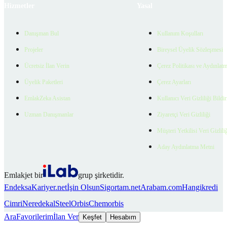
Hizmetler
Yasal
Danışman Bul
Kullanım Koşulları
Projeler
Bireysel Üyelik Sözleşmesi
Ücretsiz İlan Verin
Çerez Politikası ve Aydınlat
Üyelik Paketleri
Çerez Ayarları
EmlakZeka Asistan
Kullanıcı Veri Gizliliği Bildi
Uzman Danışmanlar
Ziyaretçi Veri Gizliliği
Müşteri Yetkilisi Veri Gizlili
Aday Aydınlatma Metni
Emlakjet bir
grup şirketidir.
Endeksa
Kariyer.net
İşin Olsun
Sigortam.net
Arabam.com
Hangikredi
Cimri
Neredekal
SteelOrbis
Chemorbis
Ara
Favorilerim
İlan Ver
Keşfet
Hesabım