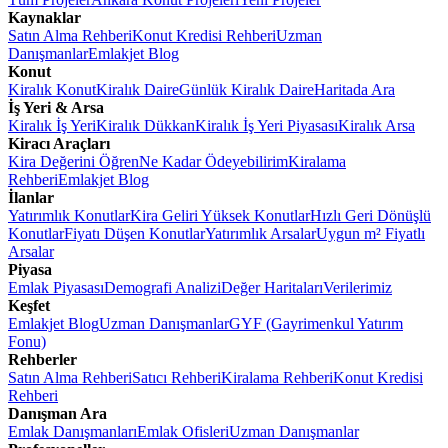
Kaynaklar
Satın Alma Rehberi
Konut Kredisi Rehberi
Uzman
Danışmanlar
Emlakjet Blog
Konut
Kiralık Konut
Kiralık Daire
Günlük Kiralık Daire
Haritada Ara
İş Yeri & Arsa
Kiralık İş Yeri
Kiralık Dükkan
Kiralık İş Yeri Piyasası
Kiralık Arsa
Kiracı Araçları
Kira Değerini Öğren
Ne Kadar Ödeyebilirim
Kiralama
Rehberi
Emlakjet Blog
İlanlar
Yatırımlık Konutlar
Kira Geliri Yüksek Konutlar
Hızlı Geri Dönüşlü
Konutlar
Fiyatı Düşen Konutlar
Yatırımlık Arsalar
Uygun m² Fiyatlı
Arsalar
Piyasa
Emlak Piyasası
Demografi Analizi
Değer Haritaları
Verilerimiz
Keşfet
Emlakjet Blog
Uzman Danışmanlar
GYF (Gayrimenkul Yatırım
Fonu)
Rehberler
Satın Alma Rehberi
Satıcı Rehberi
Kiralama Rehberi
Konut Kredisi
Rehberi
Danışman Ara
Emlak Danışmanları
Emlak Ofisleri
Uzman Danışmanlar