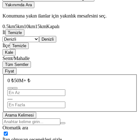
Yakınımda Ara
Konumuna yakın ilanlar için yakınlık mesafesini seç.
0.5km
5km
10km
15km
Kapalı
İl
Temizle
Denizli
İlçe
Temizle
Kale
Semt/Mahalle
Tüm Semtler
Fiyat
0 ₺
50M+ ₺
—
Arama Kelimesi
Otomatik ara
İlan olmayan seçenekleri gizle