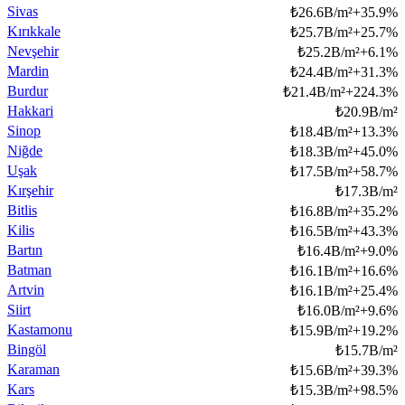
Sivas
₺
26.6B/m²
+
35.9
%
Kırıkkale
₺
25.7B/m²
+
25.7
%
Nevşehir
₺
25.2B/m²
+
6.1
%
Mardin
₺
24.4B/m²
+
31.3
%
Burdur
₺
21.4B/m²
+
224.3
%
Hakkari
₺
20.9B/m²
Sinop
₺
18.4B/m²
+
13.3
%
Niğde
₺
18.3B/m²
+
45.0
%
Uşak
₺
17.5B/m²
+
58.7
%
Kırşehir
₺
17.3B/m²
Bitlis
₺
16.8B/m²
+
35.2
%
Kilis
₺
16.5B/m²
+
43.3
%
Bartın
₺
16.4B/m²
+
9.0
%
Batman
₺
16.1B/m²
+
16.6
%
Artvin
₺
16.1B/m²
+
25.4
%
Siirt
₺
16.0B/m²
+
9.6
%
Kastamonu
₺
15.9B/m²
+
19.2
%
Bingöl
₺
15.7B/m²
Karaman
₺
15.6B/m²
+
39.3
%
Kars
₺
15.3B/m²
+
98.5
%