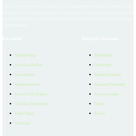
Emlakjet.com internet sitesi ve Emlakjet mobil uygulamalarında kullanıcılar tarafından sağlana
ilan, bilgi, içerik ve görselin gerçekliği, orijinalliği, güvenilirliği ve doğruluğuna ilişkin soru
içerikleri giren kullanıcıya ait olup, Emlakjet'in bu hususlarla ilgili herhangi bir sorumluluğu
bulunmamaktadır.
Kaynaklar
Emlakjet Hakkında
Emlakjet Blog
Hakkımızda
Satın Alma Rehberi
Ödüllerimiz
Satıcı Rehberi
Reklam Çözümleri
Kiralama Rehberi
Kurumsal Materyaller
Konut Kredisi Rehberi
İnsan Kaynakları
Ne Kadar Ödeyebilirim
İletişim
Emlak Değeri
Yardım
Verilerimiz