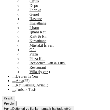
Çiftlik
Depo
Fabrika
Genel
Hastane
İmalathane
İşhanı
İşhanı Katı
Kafe & Bar
Kıraathane
Müstakil İş yeri
Ofis
Plaza
Plaza Katı
Residence Katı & Ofisi
Restaurant
Villa (İş yeri)
Devren İş Yeri
Arsa
(25)
Kat Karşılığı Arsa
(1)
Turistik Tesis
Kiralık
Projeler
Harita
Değerleri ve ilanları tematik haritada görün