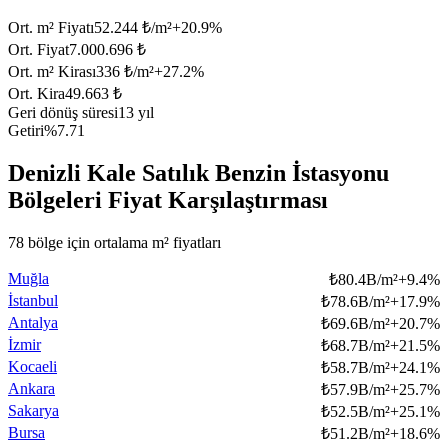
Ort. m² Fiyatı
52.244 ₺/m²
+
20.9
%
Ort. Fiyat
7.000.696 ₺
Ort. m² Kirası
336 ₺/m²
+
27.2
%
Ort. Kira
49.663 ₺
Geri dönüş süresi
13 yıl
Getiri
%7.71
Denizli Kale Satılık Benzin İstasyonu
Bölgeleri Fiyat Karşılaştırması
78 bölge için ortalama m² fiyatları
Muğla
₺
80.4B/m²
+
9.4
%
İstanbul
₺
78.6B/m²
+
17.9
%
Antalya
₺
69.6B/m²
+
20.7
%
İzmir
₺
68.7B/m²
+
21.5
%
Kocaeli
₺
58.7B/m²
+
24.1
%
Ankara
₺
57.9B/m²
+
25.7
%
Sakarya
₺
52.5B/m²
+
25.1
%
Bursa
₺
51.2B/m²
+
18.6
%