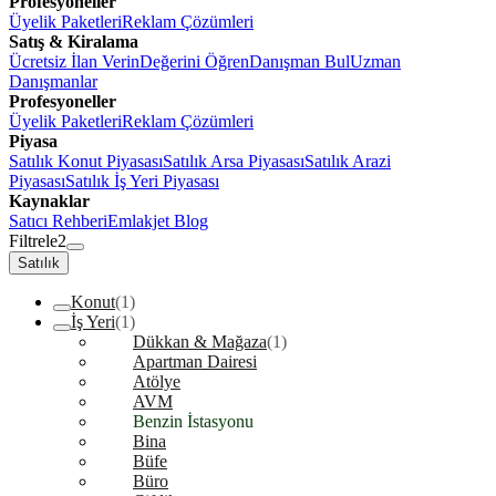
Profesyoneller
Üyelik Paketleri
Reklam Çözümleri
Satış & Kiralama
Ücretsiz İlan Verin
Değerini Öğren
Danışman Bul
Uzman
Danışmanlar
Profesyoneller
Üyelik Paketleri
Reklam Çözümleri
Piyasa
Satılık Konut Piyasası
Satılık Arsa Piyasası
Satılık Arazi
Piyasası
Satılık İş Yeri Piyasası
Kaynaklar
Satıcı Rehberi
Emlakjet Blog
Filtrele
2
Satılık
Konut
(1)
İş Yeri
(1)
Dükkan & Mağaza
(1)
Apartman Dairesi
Atölye
AVM
Benzin İstasyonu
Bina
Büfe
Büro