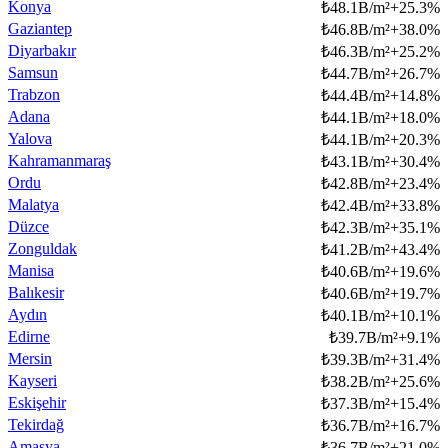
Konya
₺
48.1B/m²
+
25.3
%
Gaziantep
₺
46.8B/m²
+
38.0
%
Diyarbakır
₺
46.3B/m²
+
25.2
%
Samsun
₺
44.7B/m²
+
26.7
%
Trabzon
₺
44.4B/m²
+
14.8
%
Adana
₺
44.1B/m²
+
18.0
%
Yalova
₺
44.1B/m²
+
20.3
%
Kahramanmaraş
₺
43.1B/m²
+
30.4
%
Ordu
₺
42.8B/m²
+
23.4
%
Malatya
₺
42.4B/m²
+
33.8
%
Düzce
₺
42.3B/m²
+
35.1
%
Zonguldak
₺
41.2B/m²
+
43.4
%
Manisa
₺
40.6B/m²
+
19.6
%
Balıkesir
₺
40.6B/m²
+
19.7
%
Aydın
₺
40.1B/m²
+
10.1
%
Edirne
₺
39.7B/m²
+
9.1
%
Mersin
₺
39.3B/m²
+
31.4
%
Kayseri
₺
38.2B/m²
+
25.6
%
Eskişehir
₺
37.3B/m²
+
15.4
%
Tekirdağ
₺
36.7B/m²
+
16.7
%
Amasya
₺
36.7B/m²
+
21.0
%