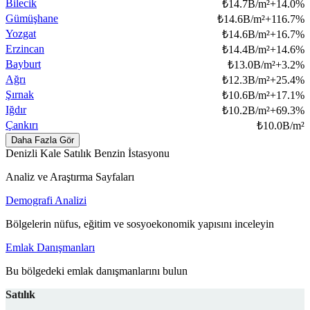
Bilecik
₺
14.7B/m²
+
14.0
%
Gümüşhane
₺
14.6B/m²
+
116.7
%
Yozgat
₺
14.6B/m²
+
16.7
%
Erzincan
₺
14.4B/m²
+
14.6
%
Bayburt
₺
13.0B/m²
+
3.2
%
Ağrı
₺
12.3B/m²
+
25.4
%
Şırnak
₺
10.6B/m²
+
17.1
%
Iğdır
₺
10.2B/m²
+
69.3
%
Çankırı
₺
10.0B/m²
Daha Fazla Gör
Denizli Kale Satılık Benzin İstasyonu
Analiz ve Araştırma Sayfaları
Demografi Analizi
Bölgelerin nüfus, eğitim ve sosyoekonomik yapısını inceleyin
Emlak Danışmanları
Bu bölgedeki emlak danışmanlarını bulun
Satılık