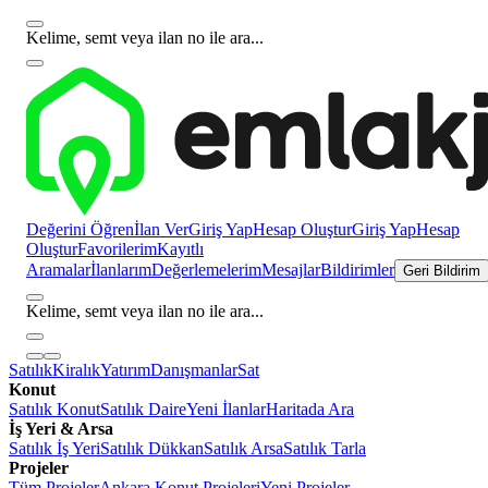
Kelime, semt veya ilan no ile ara...
Değerini Öğren
İlan Ver
Giriş Yap
Hesap Oluştur
Giriş Yap
Hesap
Oluştur
Favorilerim
Kayıtlı
Aramalar
İlanlarım
Değerlemelerim
Mesajlar
Bildirimler
Geri Bildirim
Kelime, semt veya ilan no ile ara...
Satılık
Kiralık
Yatırım
Danışmanlar
Sat
Konut
Satılık Konut
Satılık Daire
Yeni İlanlar
Haritada Ara
İş Yeri & Arsa
Satılık İş Yeri
Satılık Dükkan
Satılık Arsa
Satılık Tarla
Projeler
Tüm Projeler
Ankara Konut Projeleri
Yeni Projeler