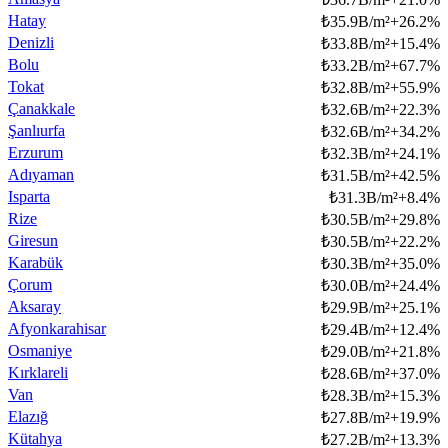
Hatay
₺
35.9B/m²
+
26.2
%
Denizli
₺
33.8B/m²
+
15.4
%
Bolu
₺
33.2B/m²
+
67.7
%
Tokat
₺
32.8B/m²
+
55.9
%
Çanakkale
₺
32.6B/m²
+
22.3
%
Şanlıurfa
₺
32.6B/m²
+
34.2
%
Erzurum
₺
32.3B/m²
+
24.1
%
Adıyaman
₺
31.5B/m²
+
42.5
%
Isparta
₺
31.3B/m²
+
8.4
%
Rize
₺
30.5B/m²
+
29.8
%
Giresun
₺
30.5B/m²
+
22.2
%
Karabük
₺
30.3B/m²
+
35.0
%
Çorum
₺
30.0B/m²
+
24.4
%
Aksaray
₺
29.9B/m²
+
25.1
%
Afyonkarahisar
₺
29.4B/m²
+
12.4
%
Osmaniye
₺
29.0B/m²
+
21.8
%
Kırklareli
₺
28.6B/m²
+
37.0
%
Van
₺
28.3B/m²
+
15.3
%
Elazığ
₺
27.8B/m²
+
19.9
%
Kütahya
₺
27.2B/m²
+
13.3
%