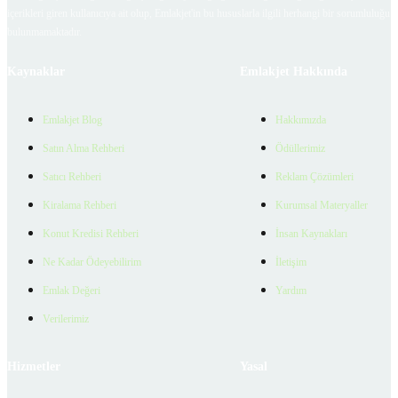
içerikleri giren kullanıcıya ait olup, Emlakjet'in bu hususlarla ilgili herhangi bir sorumluluğu
bulunmamaktadır.
Kaynaklar
Emlakjet Hakkında
Emlakjet Blog
Hakkımızda
Satın Alma Rehberi
Ödüllerimiz
Satıcı Rehberi
Reklam Çözümleri
Kiralama Rehberi
Kurumsal Materyaller
Konut Kredisi Rehberi
İnsan Kaynakları
Ne Kadar Ödeyebilirim
İletişim
Emlak Değeri
Yardım
Verilerimiz
Hizmetler
Yasal