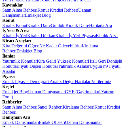
Kaynaklar
Satın Alma Rehberi
Konut Kredisi Rehberi
Uzman
Danışmanlar
Emlakjet Blog
Konut
Kiralık Konut
Kiralık Daire
Günlük Kiralık Daire
Haritada Ara
İş Yeri & Arsa
Kiralık İş Yeri
Kiralık Dükkan
Kiralık İş Yeri Piyasası
Kiralık Arsa
Kiracı Araçları
Kira Değerini Öğren
Ne Kadar Ödeyebilirim
Kiralama
Rehberi
Emlakjet Blog
İlanlar
Yatırımlık Konutlar
Kira Geliri Yüksek Konutlar
Hızlı Geri Dönüşlü
Konutlar
Fiyatı Düşen Konutlar
Yatırımlık Arsalar
Uygun m² Fiyatlı
Arsalar
Piyasa
Emlak Piyasası
Demografi Analizi
Değer Haritaları
Verilerimiz
Keşfet
Emlakjet Blog
Uzman Danışmanlar
GYF (Gayrimenkul Yatırım
Fonu)
Rehberler
Satın Alma Rehberi
Satıcı Rehberi
Kiralama Rehberi
Konut Kredisi
Rehberi
Danışman Ara
Emlak Danışmanları
Emlak Ofisleri
Uzman Danışmanlar