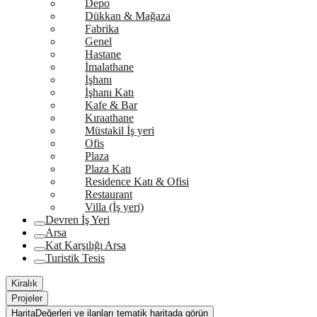
Depo
Dükkan & Mağaza
Fabrika
Genel
Hastane
İmalathane
İşhanı
İşhanı Katı
Kafe & Bar
Kıraathane
Müstakil İş yeri
Ofis
Plaza
Plaza Katı
Residence Katı & Ofisi
Restaurant
Villa (İş yeri)
Devren İş Yeri
Arsa
Kat Karşılığı Arsa
Turistik Tesis
Kiralık
Projeler
Harita
Değerleri ve ilanları tematik haritada görün