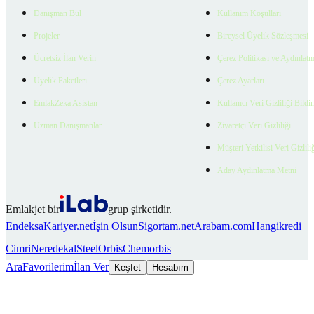
Danışman Bul
Kullanım Koşulları
Projeler
Bireysel Üyelik Sözleşmesi
Ücretsiz İlan Verin
Çerez Politikası ve Aydınlat
Üyelik Paketleri
Çerez Ayarları
EmlakZeka Asistan
Kullanıcı Veri Gizliliği Bildi
Uzman Danışmanlar
Ziyaretçi Veri Gizliliği
Müşteri Yetkilisi Veri Gizlili
Aday Aydınlatma Metni
Emlakjet bir
grup şirketidir.
Endeksa
Kariyer.net
İşin Olsun
Sigortam.net
Arabam.com
Hangikredi
Cimri
Neredekal
SteelOrbis
Chemorbis
Ara
Favorilerim
İlan Ver
Keşfet
Hesabım