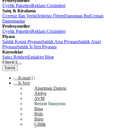
Profesyoneller
Üyelik Paketleri
Reklam Çözümleri
Satış & Kiralama
Ücretsiz İlan Verin
Değerini Öğren
Danışman Bul
Uzman
Danışmanlar
Profesyoneller
Üyelik Paketleri
Reklam Çözümleri
Piyasa
Satılık Konut Piyasası
Satılık Arsa Piyasası
Satılık Arazi
Piyasası
Satılık İş Yeri Piyasası
Kaynaklar
Satıcı Rehberi
Emlakjet Blog
Filtrele
3
Satılık
Konut
(2)
İş Yeri
Apartman Dairesi
Atölye
AVM
Benzin İstasyonu
Bina
Büfe
Büro
Çiftlik