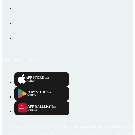
Emlakjet © 2006-2026
APP STORE
'dan
İNDİRİN
PLAY STORE
'dan
İNDİRİN
APP GALLERY
'den
İNDİRİN
Emlakjet.com internet sitesi ve Emlakjet mobil uygulamalarında kullanıcılar tarafından sağlana
ilan, bilgi, içerik ve görselin gerçekliği, orijinalliği, güvenilirliği ve doğruluğuna ilişkin soru