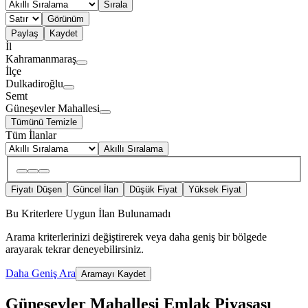
Sırala
Görünüm
Paylaş
Kaydet
İl
Kahramanmaraş
İlçe
Dulkadiroğlu
Semt
Güneşevler Mahallesi
Tümünü Temizle
Tüm İlanlar
Akıllı Sıralama
Fiyatı Düşen
Güncel İlan
Düşük Fiyat
Yüksek Fiyat
Bu Kriterlere Uygun İlan Bulunamadı
Arama kriterlerinizi değiştirerek veya daha geniş bir bölgede
arayarak tekrar deneyebilirsiniz.
Daha Geniş Ara
Aramayı Kaydet
Güneşevler Mahallesi Emlak Piyasası