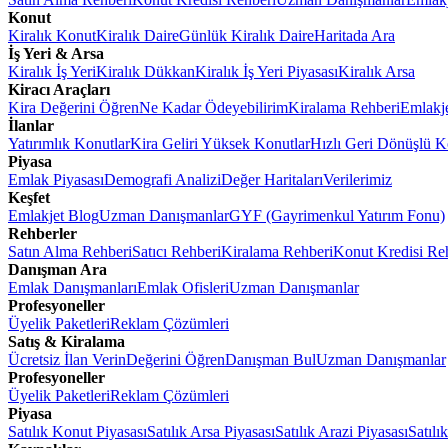
Konut
Kiralık Konut
Kiralık Daire
Günlük Kiralık Daire
Haritada Ara
İş Yeri & Arsa
Kiralık İş Yeri
Kiralık Dükkan
Kiralık İş Yeri Piyasası
Kiralık Arsa
Kiracı Araçları
Kira Değerini Öğren
Ne Kadar Ödeyebilirim
Kiralama Rehberi
Emlakj
İlanlar
Yatırımlık Konutlar
Kira Geliri Yüksek Konutlar
Hızlı Geri Dönüşlü K
Piyasa
Emlak Piyasası
Demografi Analizi
Değer Haritaları
Verilerimiz
Keşfet
Emlakjet Blog
Uzman Danışmanlar
GYF (Gayrimenkul Yatırım Fonu)
Rehberler
Satın Alma Rehberi
Satıcı Rehberi
Kiralama Rehberi
Konut Kredisi Re
Danışman Ara
Emlak Danışmanları
Emlak Ofisleri
Uzman Danışmanlar
Profesyoneller
Üyelik Paketleri
Reklam Çözümleri
Satış & Kiralama
Ücretsiz İlan Verin
Değerini Öğren
Danışman Bul
Uzman Danışmanlar
Profesyoneller
Üyelik Paketleri
Reklam Çözümleri
Piyasa
Satılık Konut Piyasası
Satılık Arsa Piyasası
Satılık Arazi Piyasası
Satılı