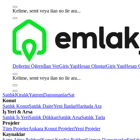
Kelime, semt veya ilan no ile ara...
Değerini Öğren
İlan Ver
Giriş Yap
Hesap Oluştur
Giriş Yap
Hesap O
Kelime, semt veya ilan no ile ara...
Satılık
Kiralık
Yatırım
Danışmanlar
Sat
Konut
Satılık Konut
Satılık Daire
Yeni İlanlar
Haritada Ara
İş Yeri & Arsa
Satılık İş Yeri
Satılık Dükkan
Satılık Arsa
Satılık Tarla
Projeler
Tüm Projeler
Ankara Konut Projeleri
Yeni Projeler
Kaynaklar
Satın Alma Rehberi
Konut Kredisi Rehberi
Uzman Danışmanlar
Emlakj