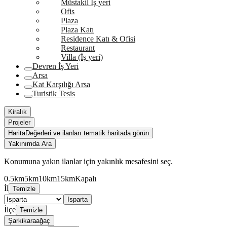
Müstakil İş yeri
Ofis
Plaza
Plaza Katı
Residence Katı & Ofisi
Restaurant
Villa (İş yeri)
Devren İş Yeri
Arsa
Kat Karşılığı Arsa
Turistik Tesis
Kiralık
Projeler
Harita
Değerleri ve ilanları tematik haritada görün
Yakınımda Ara
Konumuna yakın ilanlar için yakınlık mesafesini seç.
0.5km
5km
10km
15km
Kapalı
İl
Temizle
Isparta
İlçe
Temizle
Şarkikaraağaç