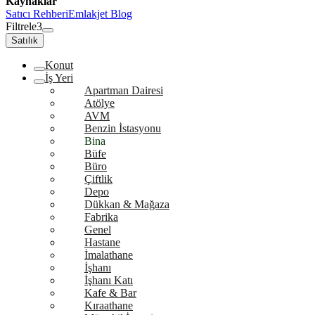
Kaynaklar
Satıcı Rehberi
Emlakjet Blog
Filtrele
3
Satılık
Konut
İş Yeri
Apartman Dairesi
Atölye
AVM
Benzin İstasyonu
Bina
Büfe
Büro
Çiftlik
Depo
Dükkan & Mağaza
Fabrika
Genel
Hastane
İmalathane
İşhanı
İşhanı Katı
Kafe & Bar
Kıraathane