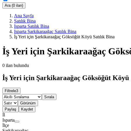
Ara (0 ilan)
Ana Sayfa
Satılık Bina
Isparta Satılık Bina
Isparta Şarkikaraağaç Satılık Bina
İş Yeri için Şarkikaraağaç Göksöğüt Köyü Satılık Bina
İş Yeri için Şarkikaraağaç Göks
0
ilan bulundu
İş Yeri için Şarkikaraağaç Göksöğüt Köyü S
Filtrele
3
Sırala
Görünüm
Paylaş
Kaydet
İl
Isparta
İlçe
Şarkikaraağaç