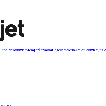
luştur
Bildirimler
Mesajlar
İlanlarım
Değerlemelerim
Favorilerim
Kayıtlı 
et Blog