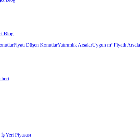
et Blog
onutlar
Fiyatı Düşen Konutlar
Yatırımlık Arsalar
Uygun m² Fiyatlı Arsala
hberi
k İş Yeri Piyasası