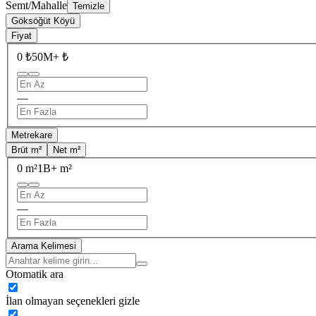
Semt/Mahalle
Temizle
Göksöğüt Köyü
Fiyat
0 ₺
50M+ ₺
—
Metrekare
Brüt m²
Net m²
0 m²
1B+ m²
—
Arama Kelimesi
Otomatik ara
İlan olmayan seçenekleri gizle