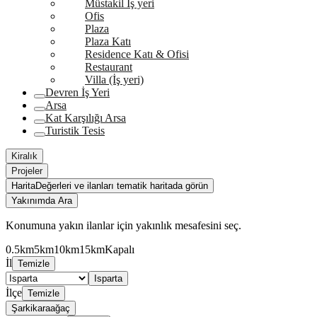
Müstakil İş yeri
Ofis
Plaza
Plaza Katı
Residence Katı & Ofisi
Restaurant
Villa (İş yeri)
Devren İş Yeri
Arsa
Kat Karşılığı Arsa
Turistik Tesis
Kiralık
Projeler
Harita
Değerleri ve ilanları tematik haritada görün
Yakınımda Ara
Konumuna yakın ilanlar için yakınlık mesafesini seç.
0.5km
5km
10km
15km
Kapalı
İl
Temizle
Isparta
İlçe
Temizle
Şarkikaraağaç