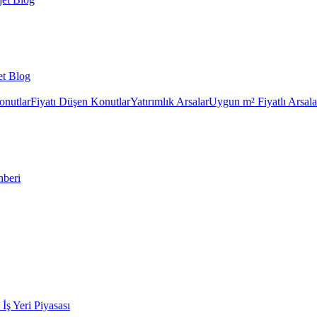
et Blog
onutlar
Fiyatı Düşen Konutlar
Yatırımlık Arsalar
Uygun m² Fiyatlı Arsala
hberi
k İş Yeri Piyasası