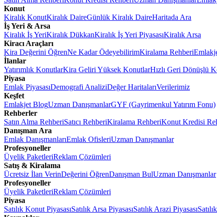
Konut
Kiralık Konut
Kiralık Daire
Günlük Kiralık Daire
Haritada Ara
İş Yeri & Arsa
Kiralık İş Yeri
Kiralık Dükkan
Kiralık İş Yeri Piyasası
Kiralık Arsa
Kiracı Araçları
Kira Değerini Öğren
Ne Kadar Ödeyebilirim
Kiralama Rehberi
Emlakj
İlanlar
Yatırımlık Konutlar
Kira Geliri Yüksek Konutlar
Hızlı Geri Dönüşlü K
Piyasa
Emlak Piyasası
Demografi Analizi
Değer Haritaları
Verilerimiz
Keşfet
Emlakjet Blog
Uzman Danışmanlar
GYF (Gayrimenkul Yatırım Fonu)
Rehberler
Satın Alma Rehberi
Satıcı Rehberi
Kiralama Rehberi
Konut Kredisi Re
Danışman Ara
Emlak Danışmanları
Emlak Ofisleri
Uzman Danışmanlar
Profesyoneller
Üyelik Paketleri
Reklam Çözümleri
Satış & Kiralama
Ücretsiz İlan Verin
Değerini Öğren
Danışman Bul
Uzman Danışmanlar
Profesyoneller
Üyelik Paketleri
Reklam Çözümleri
Piyasa
Satılık Konut Piyasası
Satılık Arsa Piyasası
Satılık Arazi Piyasası
Satılı