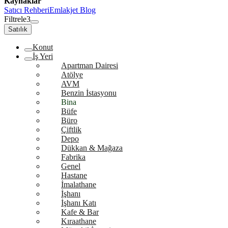
Kaynaklar
Satıcı Rehberi
Emlakjet Blog
Filtrele
3
Satılık
Konut
İş Yeri
Apartman Dairesi
Atölye
AVM
Benzin İstasyonu
Bina
Büfe
Büro
Çiftlik
Depo
Dükkan & Mağaza
Fabrika
Genel
Hastane
İmalathane
İşhanı
İşhanı Katı
Kafe & Bar
Kıraathane