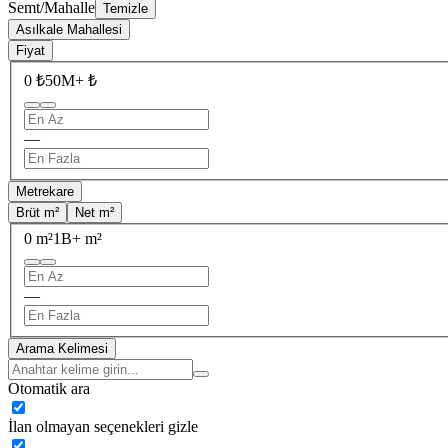
Semt/Mahalle
Temizle
Asılkale Mahallesi
Fiyat
0 ₺
50M+ ₺
—
Metrekare
Brüt m²
Net m²
0 m²
1B+ m²
—
Arama Kelimesi
Otomatik ara
İlan olmayan seçenekleri gizle