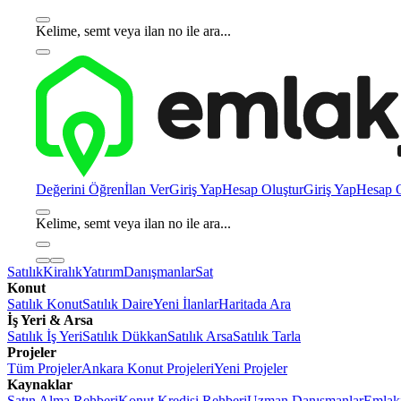
Kelime, semt veya ilan no ile ara...
Değerini Öğren
İlan Ver
Giriş Yap
Hesap Oluştur
Giriş Yap
Hesap O
Kelime, semt veya ilan no ile ara...
Satılık
Kiralık
Yatırım
Danışmanlar
Sat
Konut
Satılık Konut
Satılık Daire
Yeni İlanlar
Haritada Ara
İş Yeri & Arsa
Satılık İş Yeri
Satılık Dükkan
Satılık Arsa
Satılık Tarla
Projeler
Tüm Projeler
Ankara Konut Projeleri
Yeni Projeler
Kaynaklar
Satın Alma Rehberi
Konut Kredisi Rehberi
Uzman Danışmanlar
Emlakj