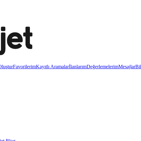
luştur
Favorilerim
Kayıtlı Aramalar
İlanlarım
Değerlemelerim
Mesajlar
Bi
et Blog