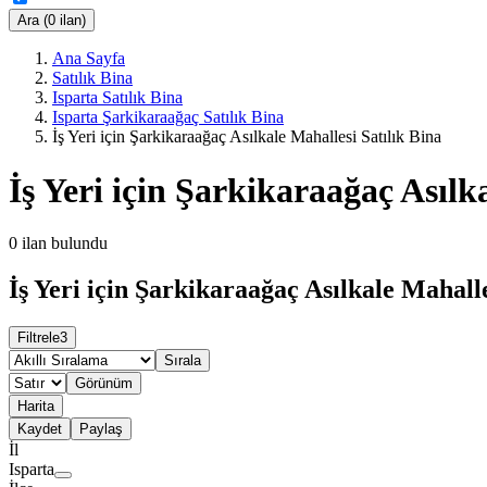
Ara (0 ilan)
Ana Sayfa
Satılık Bina
Isparta Satılık Bina
Isparta Şarkikaraağaç Satılık Bina
İş Yeri için Şarkikaraağaç Asılkale Mahallesi Satılık Bina
İş Yeri için Şarkikaraağaç Asılk
0
ilan bulundu
İş Yeri için Şarkikaraağaç Asılkale Mahalle
Filtrele
3
Sırala
Görünüm
Harita
Kaydet
Paylaş
İl
Isparta