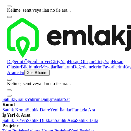
Kelime, semt veya ilan no ile ara...
Değerini Öğren
İlan Ver
Giriş Yap
Hesap Oluştur
Giriş Yap
Hesap
Oluştur
Bildirimler
Mesajlar
İlanlarım
Değerlemelerim
Favorilerim
Kayı
Aramalar
Geri Bildirim
Kelime, semt veya ilan no ile ara...
Satılık
Kiralık
Yatırım
Danışmanlar
Sat
Konut
Satılık Konut
Satılık Daire
Yeni İlanlar
Haritada Ara
İş Yeri & Arsa
Satılık İş Yeri
Satılık Dükkan
Satılık Arsa
Satılık Tarla
Projeler
Tüm Projeler
Ankara Konut Projeleri
Yeni Projeler