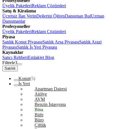
Profesyoneller
Üyelik Paketleri
Reklam Çözümleri
Satış & Kiralama
Ücretsiz İlan Verin
Değerini Öğren
Danışman Bul
Uzman
Danışmanlar
Profesyoneller
Üyelik Paketleri
Reklam Çözümleri
Piyasa
Satılık Konut Piyasası
Satılık Arsa Piyasası
Satılık Arazi
Piyasası
Satılık İş Yeri Piyasası
Kaynaklar
Satıcı Rehberi
Emlakjet Blog
Filtrele
3
Satılık
Konut
(5)
İş Yeri
Apartman Dairesi
Atölye
AVM
Benzin İstasyonu
Bina
Büfe
Büro
Çiftlik