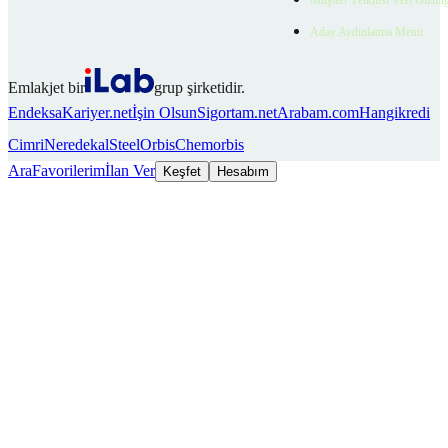
Müşteri Yetkilisi Veri Gizlili
Aday Aydınlatma Metni
Emlakjet bir
grup şirketidir.
Endeksa
Kariyer.net
İşin Olsun
Sigortam.net
Arabam.com
Hangikredi
Cimri
Neredekal
SteelOrbis
Chemorbis
Ara
Favorilerim
İlan Ver
Keşfet
Hesabım