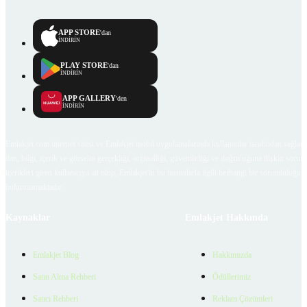
APP STORE
'dan
İNDİRİN
PLAY STORE
'dan
İNDİRİN
APP GALLERY
'den
İNDİRİN
Emlakjet.com internet sitesi ve Emlakjet mobil uygulamalarında kullanıcılar tarafından sağlana
ilan, bilgi, içerik ve görselin gerçekliği, orijinalliği, güvenilirliği ve doğruluğuna ilişkin soru
içerikleri giren kullanıcıya ait olup, Emlakjet'in bu hususlarla ilgili herhangi bir sorumluluğu
bulunmamaktadır.
Kaynaklar
Emlakjet Hakkında
Emlakjet Blog
Hakkımızda
Satın Alma Rehberi
Ödüllerimiz
Satıcı Rehberi
Reklam Çözümleri