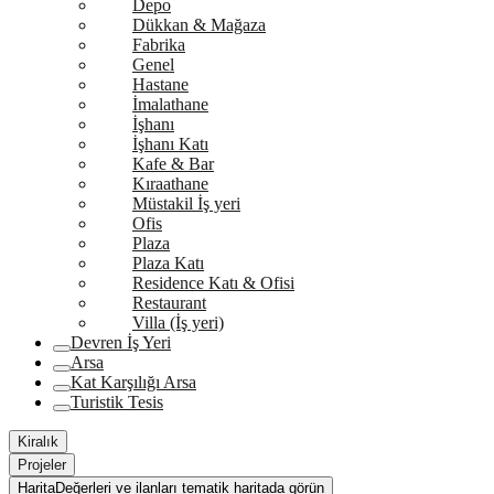
Depo
Dükkan & Mağaza
Fabrika
Genel
Hastane
İmalathane
İşhanı
İşhanı Katı
Kafe & Bar
Kıraathane
Müstakil İş yeri
Ofis
Plaza
Plaza Katı
Residence Katı & Ofisi
Restaurant
Villa (İş yeri)
Devren İş Yeri
Arsa
Kat Karşılığı Arsa
Turistik Tesis
Kiralık
Projeler
Harita
Değerleri ve ilanları tematik haritada görün