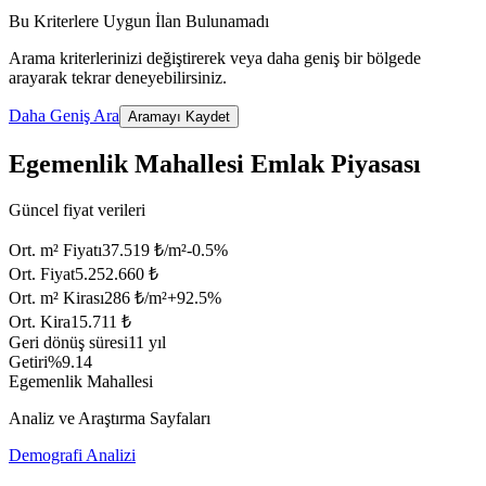
Bu Kriterlere Uygun İlan Bulunamadı
Arama kriterlerinizi değiştirerek veya daha geniş bir bölgede
arayarak tekrar deneyebilirsiniz.
Daha Geniş Ara
Aramayı Kaydet
Egemenlik Mahallesi Emlak Piyasası
Güncel fiyat verileri
Ort. m² Fiyatı
37.519 ₺/m²
-0.5
%
Ort. Fiyat
5.252.660 ₺
Ort. m² Kirası
286 ₺/m²
+
92.5
%
Ort. Kira
15.711 ₺
Geri dönüş süresi
11 yıl
Getiri
%9.14
Egemenlik Mahallesi
Analiz ve Araştırma Sayfaları
Demografi Analizi