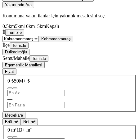
Yakınımda Ara
Konumuna yakın ilanlar için yakınlık mesafesini seç.
0.5km
5km
10km
15km
Kapalı
İl
Temizle
Kahramanmaraş
İlçe
Temizle
Dulkadiroğlu
Semt/Mahalle
Temizle
Egemenlik Mahallesi
Fiyat
0 ₺
50M+ ₺
—
Metrekare
Brüt m²
Net m²
0 m²
1B+ m²