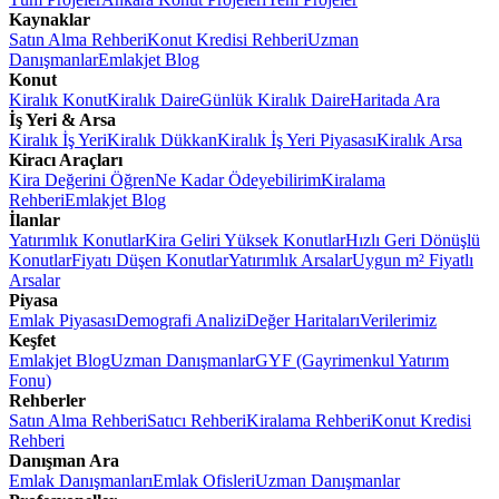
Kaynaklar
Satın Alma Rehberi
Konut Kredisi Rehberi
Uzman
Danışmanlar
Emlakjet Blog
Konut
Kiralık Konut
Kiralık Daire
Günlük Kiralık Daire
Haritada Ara
İş Yeri & Arsa
Kiralık İş Yeri
Kiralık Dükkan
Kiralık İş Yeri Piyasası
Kiralık Arsa
Kiracı Araçları
Kira Değerini Öğren
Ne Kadar Ödeyebilirim
Kiralama
Rehberi
Emlakjet Blog
İlanlar
Yatırımlık Konutlar
Kira Geliri Yüksek Konutlar
Hızlı Geri Dönüşlü
Konutlar
Fiyatı Düşen Konutlar
Yatırımlık Arsalar
Uygun m² Fiyatlı
Arsalar
Piyasa
Emlak Piyasası
Demografi Analizi
Değer Haritaları
Verilerimiz
Keşfet
Emlakjet Blog
Uzman Danışmanlar
GYF (Gayrimenkul Yatırım
Fonu)
Rehberler
Satın Alma Rehberi
Satıcı Rehberi
Kiralama Rehberi
Konut Kredisi
Rehberi
Danışman Ara
Emlak Danışmanları
Emlak Ofisleri
Uzman Danışmanlar