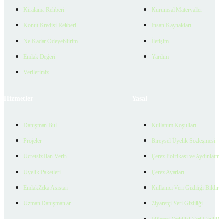
Kiralama Rehberi
Kurumsal Materyaller
Konut Kredisi Rehberi
İnsan Kaynakları
Ne Kadar Ödeyebilirim
İletişim
Emlak Değeri
Yardım
Verilerimiz
Hizmetler
Yasal
Danışman Bul
Kullanım Koşulları
Projeler
Bireysel Üyelik Sözleşmesi
Ücretsiz İlan Verin
Çerez Politikası ve Aydınlat
Üyelik Paketleri
Çerez Ayarları
EmlakZeka Asistan
Kullanıcı Veri Gizliliği Bildi
Uzman Danışmanlar
Ziyaretçi Veri Gizliliği