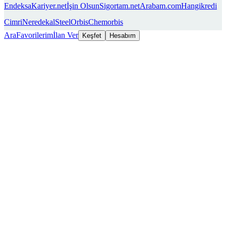
Endeksa
Kariyer.net
İşin Olsun
Sigortam.net
Arabam.com
Hangikredi
Cimri
Neredekal
SteelOrbis
Chemorbis
Ara
Favorilerim
İlan Ver
Keşfet
Hesabım