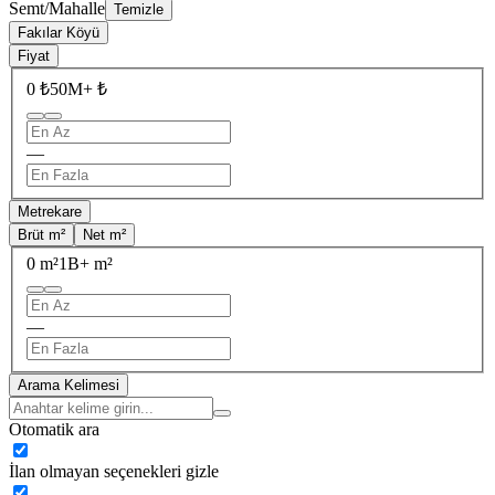
Semt/Mahalle
Temizle
Fakılar Köyü
Fiyat
0 ₺
50M+ ₺
—
Metrekare
Brüt m²
Net m²
0 m²
1B+ m²
—
Arama Kelimesi
Otomatik ara
İlan olmayan seçenekleri gizle