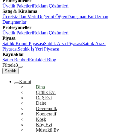
Profesyoneller
Üyelik Paketleri
Reklam Çözümleri
Satış & Kiralama
Ücretsiz İlan Verin
Değerini Öğren
Danışman Bul
Uzman
Danışmanlar
Profesyoneller
Üyelik Paketleri
Reklam Çözümleri
Piyasa
Satılık Konut Piyasası
Satılık Arsa Piyasası
Satılık Arazi
Piyasası
Satılık İş Yeri Piyasası
Kaynaklar
Satıcı Rehberi
Emlakjet Blog
Filtrele
3
Satılık
Konut
Bina
Çiftlik Evi
Dağ Evi
Daire
Devremülk
Kooperatif
Köşk
Köy Evi
Müstakil Ev