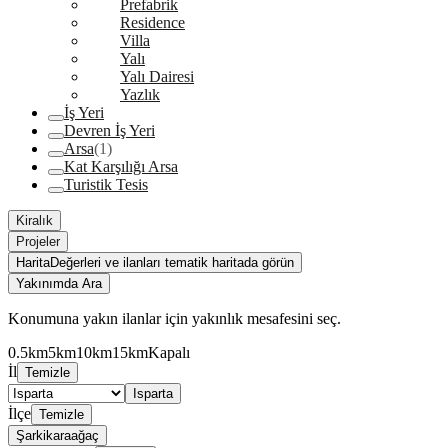
Prefabrik
Residence
Villa
Yalı
Yalı Dairesi
Yazlık
İş Yeri
Devren İş Yeri
Arsa
(1)
Kat Karşılığı Arsa
Turistik Tesis
Kiralık
Projeler
Harita
Değerleri ve ilanları tematik haritada görün
Yakınımda Ara
Konumuna yakın ilanlar için yakınlık mesafesini seç.
0.5km
5km
10km
15km
Kapalı
İl
Temizle
Isparta
İlçe
Temizle
Şarkikaraağaç