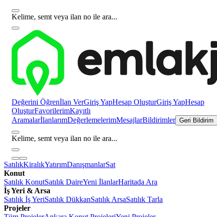
Kelime, semt veya ilan no ile ara...
Değerini Öğren
İlan Ver
Giriş Yap
Hesap Oluştur
Giriş Yap
Hesap
Oluştur
Favorilerim
Kayıtlı
Aramalar
İlanlarım
Değerlemelerim
Mesajlar
Bildirimler
Geri Bildirim
Kelime, semt veya ilan no ile ara...
Satılık
Kiralık
Yatırım
Danışmanlar
Sat
Konut
Satılık Konut
Satılık Daire
Yeni İlanlar
Haritada Ara
İş Yeri & Arsa
Satılık İş Yeri
Satılık Dükkan
Satılık Arsa
Satılık Tarla
Projeler
Tüm Projeler
Ankara Konut Projeleri
Yeni Projeler