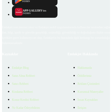
İNDİRİN
APP GALLERY
'den
İNDİRİN
Emlakjet.com internet sitesi ve Emlakjet mobil uygulamalarında kullanıcılar tarafından sağlana
ilan, bilgi, içerik ve görselin gerçekliği, orijinalliği, güvenilirliği ve doğruluğuna ilişkin soru
içerikleri giren kullanıcıya ait olup, Emlakjet'in bu hususlarla ilgili herhangi bir sorumluluğu
bulunmamaktadır.
Kaynaklar
Emlakjet Hakkında
Emlakjet Blog
Hakkımızda
Satın Alma Rehberi
Ödüllerimiz
Satıcı Rehberi
Reklam Çözümleri
Kiralama Rehberi
Kurumsal Materyaller
Konut Kredisi Rehberi
İnsan Kaynakları
Ne Kadar Ödeyebilirim
İletişim