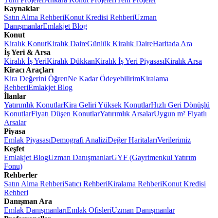
Kaynaklar
Satın Alma Rehberi
Konut Kredisi Rehberi
Uzman
Danışmanlar
Emlakjet Blog
Konut
Kiralık Konut
Kiralık Daire
Günlük Kiralık Daire
Haritada Ara
İş Yeri & Arsa
Kiralık İş Yeri
Kiralık Dükkan
Kiralık İş Yeri Piyasası
Kiralık Arsa
Kiracı Araçları
Kira Değerini Öğren
Ne Kadar Ödeyebilirim
Kiralama
Rehberi
Emlakjet Blog
İlanlar
Yatırımlık Konutlar
Kira Geliri Yüksek Konutlar
Hızlı Geri Dönüşlü
Konutlar
Fiyatı Düşen Konutlar
Yatırımlık Arsalar
Uygun m² Fiyatlı
Arsalar
Piyasa
Emlak Piyasası
Demografi Analizi
Değer Haritaları
Verilerimiz
Keşfet
Emlakjet Blog
Uzman Danışmanlar
GYF (Gayrimenkul Yatırım
Fonu)
Rehberler
Satın Alma Rehberi
Satıcı Rehberi
Kiralama Rehberi
Konut Kredisi
Rehberi
Danışman Ara
Emlak Danışmanları
Emlak Ofisleri
Uzman Danışmanlar