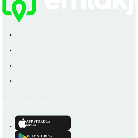
Emlakjet © 2006-2026
APP STORE
'dan
İNDİRİN
PLAY STORE
'dan