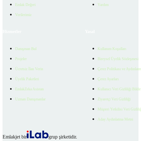
Emlak Değeri
Yardım
Verilerimiz
Hizmetler
Yasal
Danışman Bul
Kullanım Koşulları
Projeler
Bireysel Üyelik Sözleşmesi
Ücretsiz İlan Verin
Çerez Politikası ve Aydınlat
Üyelik Paketleri
Çerez Ayarları
EmlakZeka Asistan
Kullanıcı Veri Gizliliği Bildi
Uzman Danışmanlar
Ziyaretçi Veri Gizliliği
Müşteri Yetkilisi Veri Gizlili
Aday Aydınlatma Metni
Emlakjet bir
grup şirketidir.