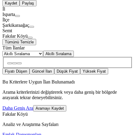
Kaydet
Paylaş
İl
Isparta
İlçe
Şarkikaraağaç
Semt
Fakılar Köyü
Tümünü Temizle
Tüm İlanlar
Akıllı Sıralama
Fiyatı Düşen
Güncel İlan
Düşük Fiyat
Yüksek Fiyat
Bu Kriterlere Uygun İlan Bulunamadı
Arama kriterlerinizi değiştirerek veya daha geniş bir bölgede
arayarak tekrar deneyebilirsiniz.
Daha Geniş Ara
Aramayı Kaydet
Fakılar Köyü
Analiz ve Araştırma Sayfaları
Emlak Danışmanları