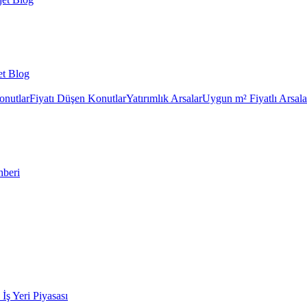
et Blog
onutlar
Fiyatı Düşen Konutlar
Yatırımlık Arsalar
Uygun m² Fiyatlı Arsala
hberi
k İş Yeri Piyasası