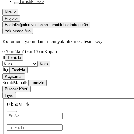
Turistik Tesis
Kiralık
Projeler
Harita
Değerleri ve ilanları tematik haritada görün
Yakınımda Ara
Konumuna yakın ilanlar için yakınlık mesafesini seç.
0.5km
5km
10km
15km
Kapalı
İl
Temizle
Kars
İlçe
Temizle
Kağızman
Semt/Mahalle
Temizle
Bulanık Köyü
Fiyat
0 ₺
50M+ ₺
—