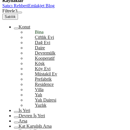
Kaynaklar
Satıcı Rehberi
Emlakjet Blog
Filtrele
3
Satılık
Konut
Bina
Çiftlik Evi
Dağ Evi
Daire
Devremülk
Kooperatif
Köşk
Köy Evi
Müstakil Ev
Prefabrik
Residence
Villa
Yalı
Yalı Dairesi
Yazlık
İş Yeri
Devren İş Yeri
Arsa
Kat Karşılığı Arsa