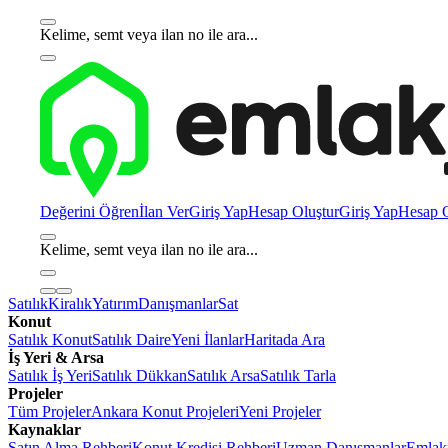
Kelime, semt veya ilan no ile ara...
Değerini Öğren
İlan Ver
Giriş Yap
Hesap Oluştur
Giriş Yap
Hesap O
Kelime, semt veya ilan no ile ara...
Satılık
Kiralık
Yatırım
Danışmanlar
Sat
Konut
Satılık Konut
Satılık Daire
Yeni İlanlar
Haritada Ara
İş Yeri & Arsa
Satılık İş Yeri
Satılık Dükkan
Satılık Arsa
Satılık Tarla
Projeler
Tüm Projeler
Ankara Konut Projeleri
Yeni Projeler
Kaynaklar
Satın Alma Rehberi
Konut Kredisi Rehberi
Uzman Danışmanlar
Emlakj