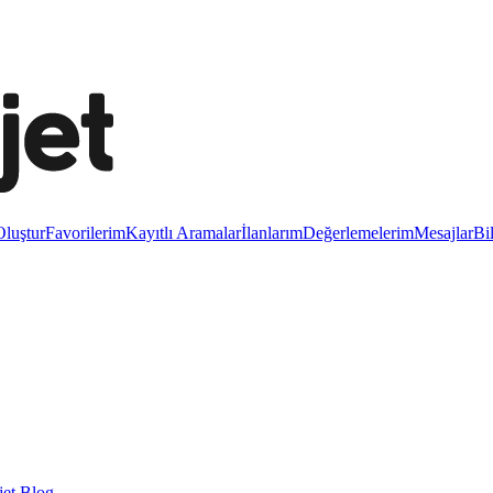
luştur
Favorilerim
Kayıtlı Aramalar
İlanlarım
Değerlemelerim
Mesajlar
Bi
et Blog