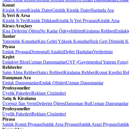
Konut
Kiralık Konut
Kiralık Daire
Günlük Kiralık Daire
Haritada Ara
İş Yeri & Arsa
Kiralık İş Yeri
Kiralık Dükkan
Kiralık İş Yeri Piyasası
Kiralık Arsa
Kiracı Araçları
Kira Değerini Öğren
Ne Kadar Ödeyebilirim
Kiralama Rehberi
Emlakj
İlanlar
Yatırımlık Konutlar
Kira Geliri Yüksek Konutlar
Hızlı Geri Dönüşlü K
Piyasa
Emlak Piyasası
Demografi Analizi
Değer Haritaları
Verilerimiz
Keşfet
Emlakjet Blog
Uzman Danışmanlar
GYF (Gayrimenkul Yatırım Fonu)
Rehberler
Satın Alma Rehberi
Satıcı Rehberi
Kiralama Rehberi
Konut Kredisi Re
Danışman Ara
Emlak Danışmanları
Emlak Ofisleri
Uzman Danışmanlar
Profesyoneller
Üyelik Paketleri
Reklam Çözümleri
Satış & Kiralama
Ücretsiz İlan Verin
Değerini Öğren
Danışman Bul
Uzman Danışmanlar
Profesyoneller
Üyelik Paketleri
Reklam Çözümleri
Piyasa
Satılık Konut Piyasası
Satılık Arsa Piyasası
Satılık Arazi Piyasası
Satılı