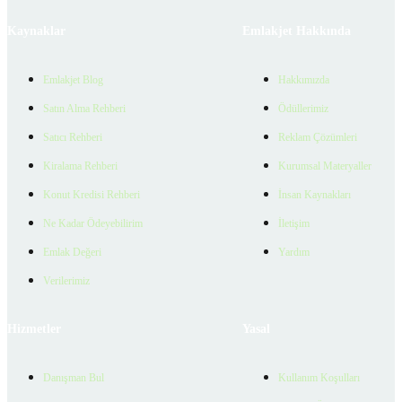
Kaynaklar
Emlakjet Hakkında
Emlakjet Blog
Hakkımızda
Satın Alma Rehberi
Ödüllerimiz
Satıcı Rehberi
Reklam Çözümleri
Kiralama Rehberi
Kurumsal Materyaller
Konut Kredisi Rehberi
İnsan Kaynakları
Ne Kadar Ödeyebilirim
İletişim
Emlak Değeri
Yardım
Verilerimiz
Hizmetler
Yasal
Danışman Bul
Kullanım Koşulları