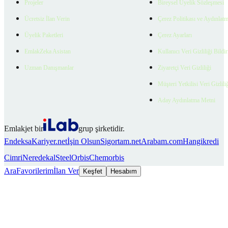
Projeler
Bireysel Üyelik Sözleşmesi
Ücretsiz İlan Verin
Çerez Politikası ve Aydınlat
Üyelik Paketleri
Çerez Ayarları
EmlakZeka Asistan
Kullanıcı Veri Gizliliği Bildi
Uzman Danışmanlar
Ziyaretçi Veri Gizliliği
Müşteri Yetkilisi Veri Gizlili
Aday Aydınlatma Metni
Emlakjet bir
grup şirketidir.
Endeksa
Kariyer.net
İşin Olsun
Sigortam.net
Arabam.com
Hangikredi
Cimri
Neredekal
SteelOrbis
Chemorbis
Ara
Favorilerim
İlan Ver
Keşfet
Hesabım