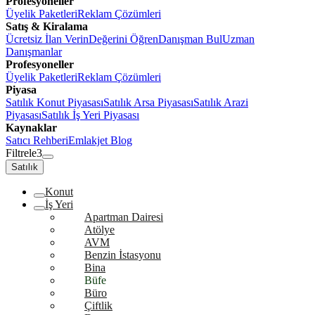
Profesyoneller
Üyelik Paketleri
Reklam Çözümleri
Satış & Kiralama
Ücretsiz İlan Verin
Değerini Öğren
Danışman Bul
Uzman
Danışmanlar
Profesyoneller
Üyelik Paketleri
Reklam Çözümleri
Piyasa
Satılık Konut Piyasası
Satılık Arsa Piyasası
Satılık Arazi
Piyasası
Satılık İş Yeri Piyasası
Kaynaklar
Satıcı Rehberi
Emlakjet Blog
Filtrele
3
Satılık
Konut
İş Yeri
Apartman Dairesi
Atölye
AVM
Benzin İstasyonu
Bina
Büfe
Büro
Çiftlik