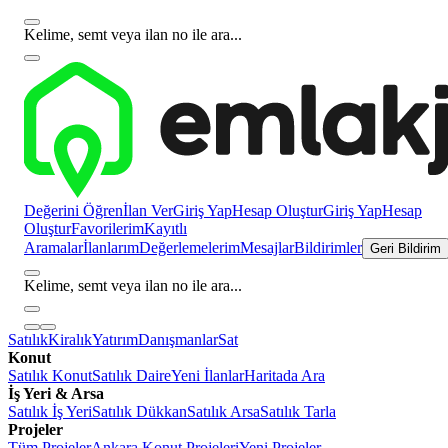
Kelime, semt veya ilan no ile ara...
Değerini Öğren
İlan Ver
Giriş Yap
Hesap Oluştur
Giriş Yap
Hesap
Oluştur
Favorilerim
Kayıtlı
Aramalar
İlanlarım
Değerlemelerim
Mesajlar
Bildirimler
Geri Bildirim
Kelime, semt veya ilan no ile ara...
Satılık
Kiralık
Yatırım
Danışmanlar
Sat
Konut
Satılık Konut
Satılık Daire
Yeni İlanlar
Haritada Ara
İş Yeri & Arsa
Satılık İş Yeri
Satılık Dükkan
Satılık Arsa
Satılık Tarla
Projeler
Tüm Projeler
Ankara Konut Projeleri
Yeni Projeler