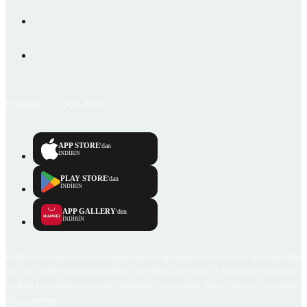
Emlakjet © 2006-2026
APP STORE
'dan
İNDİRİN
PLAY STORE
'dan
İNDİRİN
APP GALLERY
'den
İNDİRİN
Emlakjet.com internet sitesi ve Emlakjet mobil uygulamalarında kullanıcılar tarafından sağlana
ilan, bilgi, içerik ve görselin gerçekliği, orijinalliği, güvenilirliği ve doğruluğuna ilişkin soru
içerikleri giren kullanıcıya ait olup, Emlakjet'in bu hususlarla ilgili herhangi bir sorumluluğu
bulunmamaktadır.