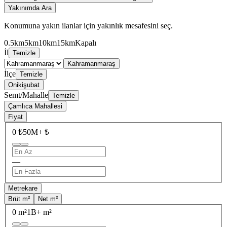
Yakınımda Ara
Konumuna yakın ilanlar için yakınlık mesafesini seç.
0.5km
5km
10km
15km
Kapalı
İl
Temizle
Kahramanmaraş
İlçe
Temizle
Onikişubat
Semt/Mahalle
Temizle
Çamlıca Mahallesi
Fiyat
0 ₺
50M+ ₺
—
Metrekare
Brüt m²
Net m²
0 m²
1B+ m²