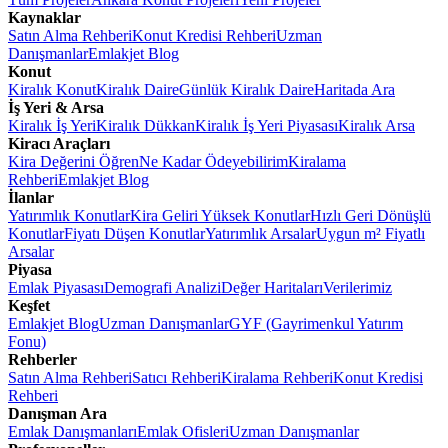
Kaynaklar
Satın Alma Rehberi
Konut Kredisi Rehberi
Uzman
Danışmanlar
Emlakjet Blog
Konut
Kiralık Konut
Kiralık Daire
Günlük Kiralık Daire
Haritada Ara
İş Yeri & Arsa
Kiralık İş Yeri
Kiralık Dükkan
Kiralık İş Yeri Piyasası
Kiralık Arsa
Kiracı Araçları
Kira Değerini Öğren
Ne Kadar Ödeyebilirim
Kiralama
Rehberi
Emlakjet Blog
İlanlar
Yatırımlık Konutlar
Kira Geliri Yüksek Konutlar
Hızlı Geri Dönüşlü
Konutlar
Fiyatı Düşen Konutlar
Yatırımlık Arsalar
Uygun m² Fiyatlı
Arsalar
Piyasa
Emlak Piyasası
Demografi Analizi
Değer Haritaları
Verilerimiz
Keşfet
Emlakjet Blog
Uzman Danışmanlar
GYF (Gayrimenkul Yatırım
Fonu)
Rehberler
Satın Alma Rehberi
Satıcı Rehberi
Kiralama Rehberi
Konut Kredisi
Rehberi
Danışman Ara
Emlak Danışmanları
Emlak Ofisleri
Uzman Danışmanlar