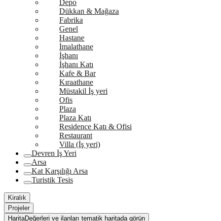
Depo
Dükkan & Mağaza
Fabrika
Genel
Hastane
İmalathane
İşhanı
İşhanı Katı
Kafe & Bar
Kıraathane
Müstakil İş yeri
Ofis
Plaza
Plaza Katı
Residence Katı & Ofisi
Restaurant
Villa (İş yeri)
Devren İş Yeri
Arsa
Kat Karşılığı Arsa
Turistik Tesis
Kiralık
Projeler
Harita
Değerleri ve ilanları tematik haritada görün