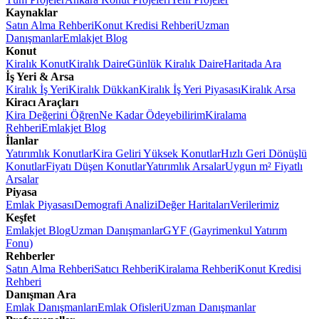
Kaynaklar
Satın Alma Rehberi
Konut Kredisi Rehberi
Uzman
Danışmanlar
Emlakjet Blog
Konut
Kiralık Konut
Kiralık Daire
Günlük Kiralık Daire
Haritada Ara
İş Yeri & Arsa
Kiralık İş Yeri
Kiralık Dükkan
Kiralık İş Yeri Piyasası
Kiralık Arsa
Kiracı Araçları
Kira Değerini Öğren
Ne Kadar Ödeyebilirim
Kiralama
Rehberi
Emlakjet Blog
İlanlar
Yatırımlık Konutlar
Kira Geliri Yüksek Konutlar
Hızlı Geri Dönüşlü
Konutlar
Fiyatı Düşen Konutlar
Yatırımlık Arsalar
Uygun m² Fiyatlı
Arsalar
Piyasa
Emlak Piyasası
Demografi Analizi
Değer Haritaları
Verilerimiz
Keşfet
Emlakjet Blog
Uzman Danışmanlar
GYF (Gayrimenkul Yatırım
Fonu)
Rehberler
Satın Alma Rehberi
Satıcı Rehberi
Kiralama Rehberi
Konut Kredisi
Rehberi
Danışman Ara
Emlak Danışmanları
Emlak Ofisleri
Uzman Danışmanlar