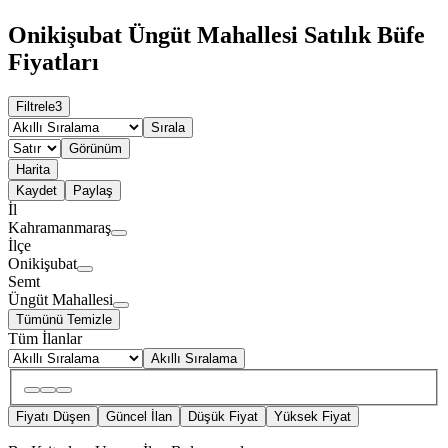
Onikişubat Üngüt Mahallesi Satılık Büfe
Fiyatları
Filtrele
3
Sırala
Görünüm
Harita
Kaydet
Paylaş
İl
Kahramanmaraş
İlçe
Onikişubat
Semt
Üngüt Mahallesi
Tümünü Temizle
Tüm İlanlar
Akıllı Sıralama
Fiyatı Düşen
Güncel İlan
Düşük Fiyat
Yüksek Fiyat