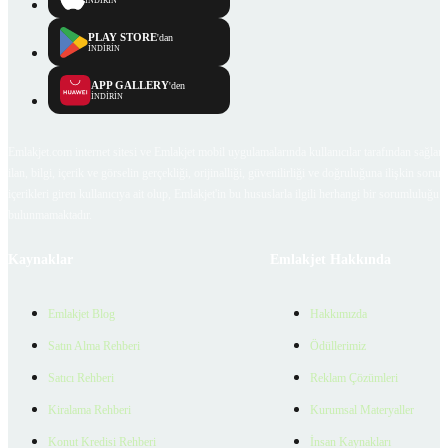
İNDİRİN
PLAY STORE
'dan
İNDİRİN
APP GALLERY
'den
İNDİRİN
Emlakjet.com internet sitesi ve Emlakjet mobil uygulamalarında kullanıcılar tarafından sağlana
ilan, bilgi, içerik ve görselin gerçekliği, orijinalliği, güvenilirliği ve doğruluğuna ilişkin soru
içerikleri giren kullanıcıya ait olup, Emlakjet'in bu hususlarla ilgili herhangi bir sorumluluğu
bulunmamaktadır.
Kaynaklar
Emlakjet Hakkında
Emlakjet Blog
Hakkımızda
Satın Alma Rehberi
Ödüllerimiz
Satıcı Rehberi
Reklam Çözümleri
Kiralama Rehberi
Kurumsal Materyaller
Konut Kredisi Rehberi
İnsan Kaynakları