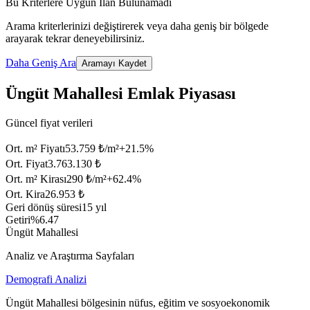
Bu Kriterlere Uygun İlan Bulunamadı
Arama kriterlerinizi değiştirerek veya daha geniş bir bölgede
arayarak tekrar deneyebilirsiniz.
Daha Geniş Ara
Aramayı Kaydet
Üngüt Mahallesi Emlak Piyasası
Güncel fiyat verileri
Ort. m² Fiyatı
53.759 ₺/m²
+
21.5
%
Ort. Fiyat
3.763.130 ₺
Ort. m² Kirası
290 ₺/m²
+
62.4
%
Ort. Kira
26.953 ₺
Geri dönüş süresi
15 yıl
Getiri
%6.47
Üngüt Mahallesi
Analiz ve Araştırma Sayfaları
Demografi Analizi
Üngüt Mahallesi bölgesinin nüfus, eğitim ve sosyoekonomik