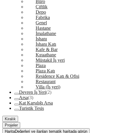
Büro
Çiftlik
Depo
Fabrika
Genel
Hastane
İmalathane
İşhanı
İşhanı Katı
Kafe & Bar
Kıraathane
Müstakil İş yeri
Plaza
Plaza Katı
Residence Katı & Ofisi
Restaurant
Villa (İş yeri)
Devren İş Yeri
(2)
Arsa
(3)
Kat Karşılığı Arsa
Turistik Tesis
Kiralık
Projeler
Harita
Değerleri ve ilanları tematik haritada görün