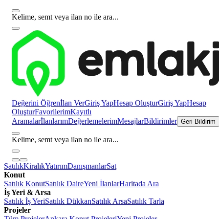
Kelime, semt veya ilan no ile ara...
Değerini Öğren
İlan Ver
Giriş Yap
Hesap Oluştur
Giriş Yap
Hesap
Oluştur
Favorilerim
Kayıtlı
Aramalar
İlanlarım
Değerlemelerim
Mesajlar
Bildirimler
Geri Bildirim
Kelime, semt veya ilan no ile ara...
Satılık
Kiralık
Yatırım
Danışmanlar
Sat
Konut
Satılık Konut
Satılık Daire
Yeni İlanlar
Haritada Ara
İş Yeri & Arsa
Satılık İş Yeri
Satılık Dükkan
Satılık Arsa
Satılık Tarla
Projeler
Tüm Projeler
Ankara Konut Projeleri
Yeni Projeler