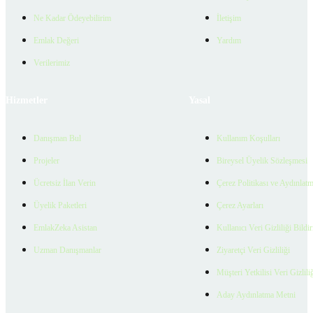
Ne Kadar Ödeyebilirim
İletişim
Emlak Değeri
Yardım
Verilerimiz
Hizmetler
Yasal
Danışman Bul
Kullanım Koşulları
Projeler
Bireysel Üyelik Sözleşmesi
Ücretsiz İlan Verin
Çerez Politikası ve Aydınlat
Üyelik Paketleri
Çerez Ayarları
EmlakZeka Asistan
Kullanıcı Veri Gizliliği Bildi
Uzman Danışmanlar
Ziyaretçi Veri Gizliliği
Müşteri Yetkilisi Veri Gizlili
Aday Aydınlatma Metni