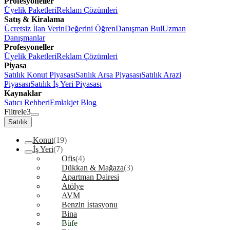
Profesyoneller
Üyelik Paketleri
Reklam Çözümleri
Satış & Kiralama
Ücretsiz İlan Verin
Değerini Öğren
Danışman Bul
Uzman
Danışmanlar
Profesyoneller
Üyelik Paketleri
Reklam Çözümleri
Piyasa
Satılık Konut Piyasası
Satılık Arsa Piyasası
Satılık Arazi
Piyasası
Satılık İş Yeri Piyasası
Kaynaklar
Satıcı Rehberi
Emlakjet Blog
Filtrele
3
Satılık
Konut
(19)
İş Yeri
(7)
Ofis
(4)
Dükkan & Mağaza
(3)
Apartman Dairesi
Atölye
AVM
Benzin İstasyonu
Bina
Büfe