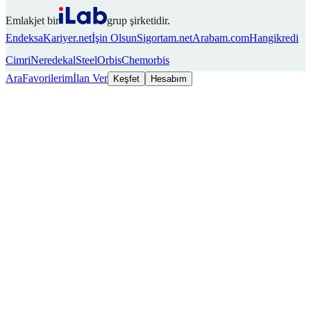
Emlakjet bir
grup şirketidir.
Endeksa
Kariyer.net
İşin Olsun
Sigortam.net
Arabam.com
Hangikredi
Cimri
Neredekal
SteelOrbis
Chemorbis
Ara
Favorilerim
İlan Ver
Keşfet
Hesabım