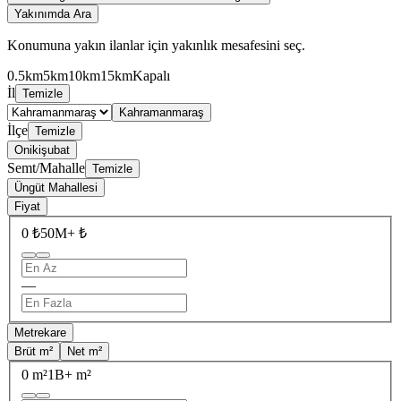
Yakınımda Ara
Konumuna yakın ilanlar için yakınlık mesafesini seç.
0.5km
5km
10km
15km
Kapalı
İl
Temizle
Kahramanmaraş
İlçe
Temizle
Onikişubat
Semt/Mahalle
Temizle
Üngüt Mahallesi
Fiyat
0 ₺
50M+ ₺
—
Metrekare
Brüt m²
Net m²
0 m²
1B+ m²