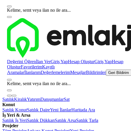
Kelime, semt veya ilan no ile ara...
Değerini Öğren
İlan Ver
Giriş Yap
Hesap Oluştur
Giriş Yap
Hesap
Oluştur
Favorilerim
Kayıtlı
Aramalar
İlanlarım
Değerlemelerim
Mesajlar
Bildirimler
Geri Bildirim
Kelime, semt veya ilan no ile ara...
Satılık
Kiralık
Yatırım
Danışmanlar
Sat
Konut
Satılık Konut
Satılık Daire
Yeni İlanlar
Haritada Ara
İş Yeri & Arsa
Satılık İş Yeri
Satılık Dükkan
Satılık Arsa
Satılık Tarla
Projeler
Tüm Projeler
Ankara Konut Projeleri
Yeni Projeler