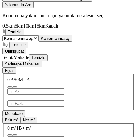
Yakınımda Ara
Konumuna yakın ilanlar için yakınlık mesafesini seç.
0.5km
5km
10km
15km
Kapalı
İl
Temizle
Kahramanmaraş
İlçe
Temizle
Onikişubat
Semt/Mahalle
Temizle
Serintepe Mahallesi
Fiyat
0 ₺
50M+ ₺
—
Metrekare
Brüt m²
Net m²
0 m²
1B+ m²