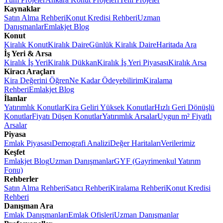
Kaynaklar
Satın Alma Rehberi
Konut Kredisi Rehberi
Uzman
Danışmanlar
Emlakjet Blog
Konut
Kiralık Konut
Kiralık Daire
Günlük Kiralık Daire
Haritada Ara
İş Yeri & Arsa
Kiralık İş Yeri
Kiralık Dükkan
Kiralık İş Yeri Piyasası
Kiralık Arsa
Kiracı Araçları
Kira Değerini Öğren
Ne Kadar Ödeyebilirim
Kiralama
Rehberi
Emlakjet Blog
İlanlar
Yatırımlık Konutlar
Kira Geliri Yüksek Konutlar
Hızlı Geri Dönüşlü
Konutlar
Fiyatı Düşen Konutlar
Yatırımlık Arsalar
Uygun m² Fiyatlı
Arsalar
Piyasa
Emlak Piyasası
Demografi Analizi
Değer Haritaları
Verilerimiz
Keşfet
Emlakjet Blog
Uzman Danışmanlar
GYF (Gayrimenkul Yatırım
Fonu)
Rehberler
Satın Alma Rehberi
Satıcı Rehberi
Kiralama Rehberi
Konut Kredisi
Rehberi
Danışman Ara
Emlak Danışmanları
Emlak Ofisleri
Uzman Danışmanlar