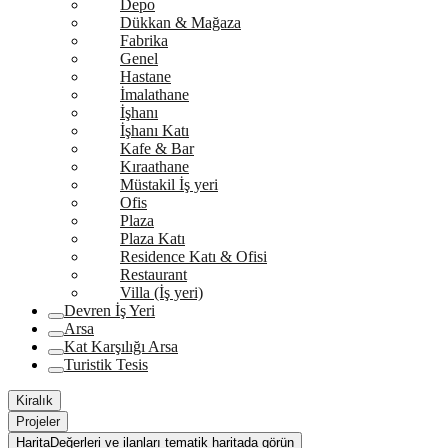
Depo
Dükkan & Mağaza
Fabrika
Genel
Hastane
İmalathane
İşhanı
İşhanı Katı
Kafe & Bar
Kıraathane
Müstakil İş yeri
Ofis
Plaza
Plaza Katı
Residence Katı & Ofisi
Restaurant
Villa (İş yeri)
Devren İş Yeri
Arsa
Kat Karşılığı Arsa
Turistik Tesis
Kiralık
Projeler
Harita
Değerleri ve ilanları tematik haritada görün