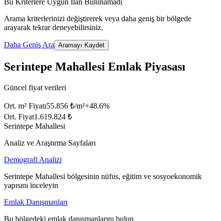
Bu Kriterlere Uygun İlan Bulunamadı
Arama kriterlerinizi değiştirerek veya daha geniş bir bölgede
arayarak tekrar deneyebilirsiniz.
Daha Geniş Ara
Aramayı Kaydet
Serintepe Mahallesi Emlak Piyasası
Güncel fiyat verileri
Ort. m² Fiyatı
55.856 ₺/m²
+
48.6
%
Ort. Fiyat
1.619.824 ₺
Serintepe Mahallesi
Analiz ve Araştırma Sayfaları
Demografi Analizi
Serintepe Mahallesi bölgesinin nüfus, eğitim ve sosyoekonomik
yapısını inceleyin
Emlak Danışmanları
Bu bölgedeki emlak danışmanlarını bulun