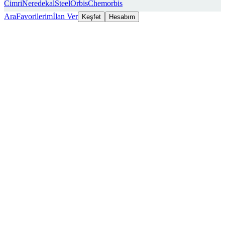
Cimri
Neredekal
SteelOrbis
Chemorbis
Ara
Favorilerim
İlan Ver
Keşfet
Hesabım