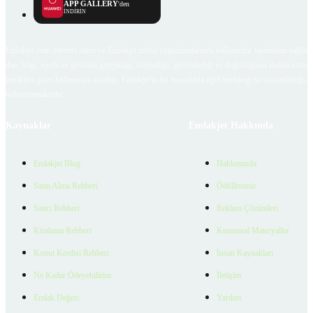
APP GALLERY
'den
İNDİRİN
Emlakjet.com internet sitesi ve Emlakjet mobil uygulamalarında kullanıcılar tarafından sağlana
ilan, bilgi, içerik ve görselin gerçekliği, orijinalliği, güvenilirliği ve doğruluğuna ilişkin soru
içerikleri giren kullanıcıya ait olup, Emlakjet'in bu hususlarla ilgili herhangi bir sorumluluğu
bulunmamaktadır.
Kaynaklar
Emlakjet Hakkında
Emlakjet Blog
Hakkımızda
Satın Alma Rehberi
Ödüllerimiz
Satıcı Rehberi
Reklam Çözümleri
Kiralama Rehberi
Kurumsal Materyaller
Konut Kredisi Rehberi
İnsan Kaynakları
Ne Kadar Ödeyebilirim
İletişim
Emlak Değeri
Yardım