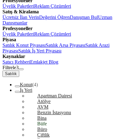
Profesyoneller
Üyelik Paketleri
Reklam Çözümleri
Satış & Kiralama
Ücretsiz İlan Verin
Değerini Öğren
Danışman Bul
Uzman
Danışmanlar
Profesyoneller
Üyelik Paketleri
Reklam Çözümleri
Piyasa
Satılık Konut Piyasası
Satılık Arsa Piyasası
Satılık Arazi
Piyasası
Satılık İş Yeri Piyasası
Kaynaklar
Satıcı Rehberi
Emlakjet Blog
Filtrele
3
Satılık
Konut
(4)
İş Yeri
Apartman Dairesi
Atölye
AVM
Benzin İstasyonu
Bina
Büfe
Büro
Çiftlik