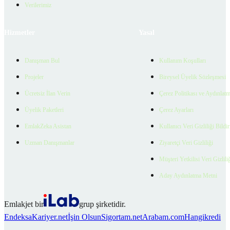
Verilerimiz
Hizmetler
Yasal
Danışman Bul
Kullanım Koşulları
Projeler
Bireysel Üyelik Sözleşmesi
Ücretsiz İlan Verin
Çerez Politikası ve Aydınlat
Üyelik Paketleri
Çerez Ayarları
EmlakZeka Asistan
Kullanıcı Veri Gizliliği Bildi
Uzman Danışmanlar
Ziyaretçi Veri Gizliliği
Müşteri Yetkilisi Veri Gizlili
Aday Aydınlatma Metni
Emlakjet bir
grup şirketidir.
Endeksa
Kariyer.net
İşin Olsun
Sigortam.net
Arabam.com
Hangikredi