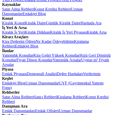
Kaynaklar
Satın Alma Rehberi
Konut Kredisi Rehberi
Uzman
Danışmanlar
Emlakjet Blog
Konut
Kiralık Konut
Kiralık Daire
Günlük Kiralık Daire
Haritada Ara
İş Yeri & Arsa
Kiralık İş Yeri
Kiralık Dükkan
Kiralık İş Yeri Piyasası
Kiralık Arsa
Kiracı Araçları
Kira Değerini Öğren
Ne Kadar Ödeyebilirim
Kiralama
Rehberi
Emlakjet Blog
İlanlar
Yatırımlık Konutlar
Kira Geliri Yüksek Konutlar
Hızlı Geri Dönüşlü
Konutlar
Fiyatı Düşen Konutlar
Yatırımlık Arsalar
Uygun m² Fiyatlı
Arsalar
Piyasa
Emlak Piyasası
Demografi Analizi
Değer Haritaları
Verilerimiz
Keşfet
Emlakjet Blog
Uzman Danışmanlar
GYF (Gayrimenkul Yatırım
Fonu)
Rehberler
Satın Alma Rehberi
Satıcı Rehberi
Kiralama Rehberi
Konut Kredisi
Rehberi
Danışman Ara
Emlak Danışmanları
Emlak Ofisleri
Uzman Danışmanlar