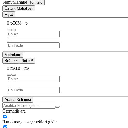
Semt/Mahalle
Temizle
Öztürk Mahallesi
Fiyat
0 ₺
50M+ ₺
—
Metrekare
Brüt m²
Net m²
0 m²
1B+ m²
—
Arama Kelimesi
Otomatik ara
İlan olmayan seçenekleri gizle