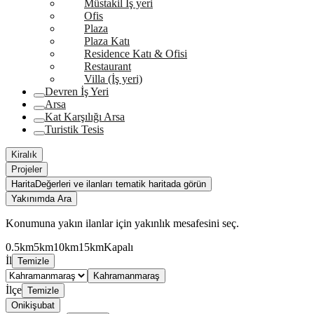
Müstakil İş yeri
Ofis
Plaza
Plaza Katı
Residence Katı & Ofisi
Restaurant
Villa (İş yeri)
Devren İş Yeri
Arsa
Kat Karşılığı Arsa
Turistik Tesis
Kiralık
Projeler
Harita
Değerleri ve ilanları tematik haritada görün
Yakınımda Ara
Konumuna yakın ilanlar için yakınlık mesafesini seç.
0.5km
5km
10km
15km
Kapalı
İl
Temizle
Kahramanmaraş
İlçe
Temizle
Onikişubat