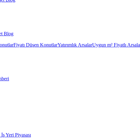
et Blog
onutlar
Fiyatı Düşen Konutlar
Yatırımlık Arsalar
Uygun m² Fiyatlı Arsala
hberi
k İş Yeri Piyasası