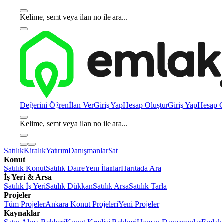
Kelime, semt veya ilan no ile ara...
Değerini Öğren
İlan Ver
Giriş Yap
Hesap Oluştur
Giriş Yap
Hesap O
Kelime, semt veya ilan no ile ara...
Satılık
Kiralık
Yatırım
Danışmanlar
Sat
Konut
Satılık Konut
Satılık Daire
Yeni İlanlar
Haritada Ara
İş Yeri & Arsa
Satılık İş Yeri
Satılık Dükkan
Satılık Arsa
Satılık Tarla
Projeler
Tüm Projeler
Ankara Konut Projeleri
Yeni Projeler
Kaynaklar
Satın Alma Rehberi
Konut Kredisi Rehberi
Uzman Danışmanlar
Emlakj