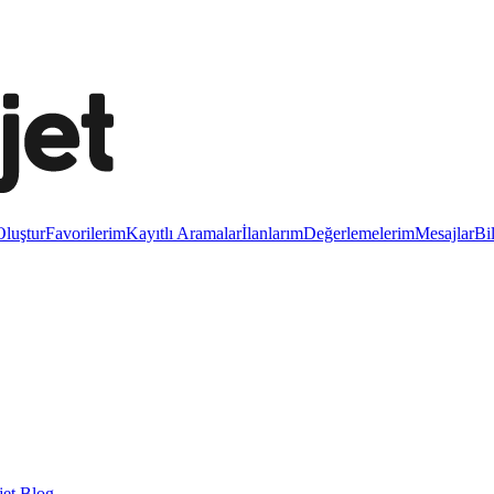
luştur
Favorilerim
Kayıtlı Aramalar
İlanlarım
Değerlemelerim
Mesajlar
Bi
et Blog