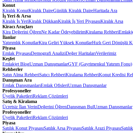
Konut
Kiralık Konut
Kiralık Daire
Günlük Kiralık Daire
Haritada Ara
İş Yeri & Arsa
Kiralık İş Yeri
Kiralık Dükkan
Kiralık İş Yeri Piyasası
Kiralık Arsa
Kiracı Araçları
Kira Değerini Öğren
Ne Kadar Ödeyebilirim
Kiralama Rehberi
Emlakj
İlanlar
Yatırımlık Konutlar
Kira Geliri Yüksek Konutlar
Hızlı Geri Dönüşlü K
Piyasa
Emlak Piyasası
Demografi Analizi
Değer Haritaları
Verilerimiz
Keşfet
Emlakjet Blog
Uzman Danışmanlar
GYF (Gayrimenkul Yatırım Fonu)
Rehberler
Satın Alma Rehberi
Satıcı Rehberi
Kiralama Rehberi
Konut Kredisi Re
Danışman Ara
Emlak Danışmanları
Emlak Ofisleri
Uzman Danışmanlar
Profesyoneller
Üyelik Paketleri
Reklam Çözümleri
Satış & Kiralama
Ücretsiz İlan Verin
Değerini Öğren
Danışman Bul
Uzman Danışmanlar
Profesyoneller
Üyelik Paketleri
Reklam Çözümleri
Piyasa
Satılık Konut Piyasası
Satılık Arsa Piyasası
Satılık Arazi Piyasası
Satılı