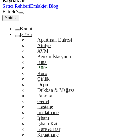
Kaynaklar
Satıcı Rehberi
Emlakjet Blog
Filtrele
3
Satılık
Konut
İş Yeri
Apartman Dairesi
Atölye
AVM
Benzin İstasyonu
Bina
Büfe
Büro
Çiftlik
Depo
Dükkan & Mağaza
Fabrika
Genel
Hastane
İmalathane
İşhanı
İşhanı Katı
Kafe & Bar
Kıraathane