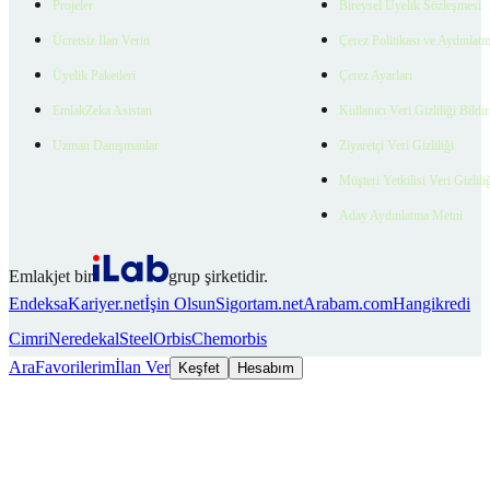
Projeler
Bireysel Üyelik Sözleşmesi
Ücretsiz İlan Verin
Çerez Politikası ve Aydınlat
Üyelik Paketleri
Çerez Ayarları
EmlakZeka Asistan
Kullanıcı Veri Gizliliği Bildi
Uzman Danışmanlar
Ziyaretçi Veri Gizliliği
Müşteri Yetkilisi Veri Gizlili
Aday Aydınlatma Metni
Emlakjet bir
grup şirketidir.
Endeksa
Kariyer.net
İşin Olsun
Sigortam.net
Arabam.com
Hangikredi
Cimri
Neredekal
SteelOrbis
Chemorbis
Ara
Favorilerim
İlan Ver
Keşfet
Hesabım