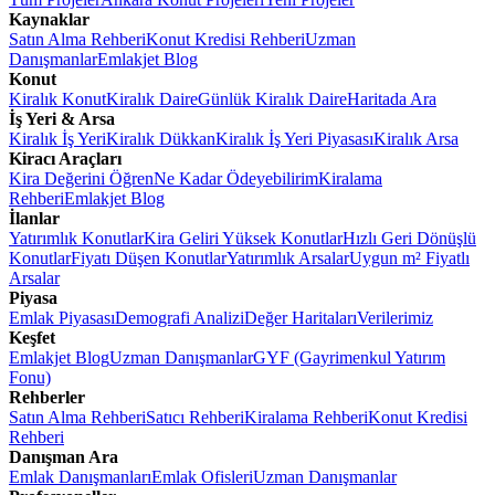
Kaynaklar
Satın Alma Rehberi
Konut Kredisi Rehberi
Uzman
Danışmanlar
Emlakjet Blog
Konut
Kiralık Konut
Kiralık Daire
Günlük Kiralık Daire
Haritada Ara
İş Yeri & Arsa
Kiralık İş Yeri
Kiralık Dükkan
Kiralık İş Yeri Piyasası
Kiralık Arsa
Kiracı Araçları
Kira Değerini Öğren
Ne Kadar Ödeyebilirim
Kiralama
Rehberi
Emlakjet Blog
İlanlar
Yatırımlık Konutlar
Kira Geliri Yüksek Konutlar
Hızlı Geri Dönüşlü
Konutlar
Fiyatı Düşen Konutlar
Yatırımlık Arsalar
Uygun m² Fiyatlı
Arsalar
Piyasa
Emlak Piyasası
Demografi Analizi
Değer Haritaları
Verilerimiz
Keşfet
Emlakjet Blog
Uzman Danışmanlar
GYF (Gayrimenkul Yatırım
Fonu)
Rehberler
Satın Alma Rehberi
Satıcı Rehberi
Kiralama Rehberi
Konut Kredisi
Rehberi
Danışman Ara
Emlak Danışmanları
Emlak Ofisleri
Uzman Danışmanlar