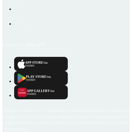
Emlakjet © 2006-2026
APP STORE
'dan
İNDİRİN
PLAY STORE
'dan
İNDİRİN
APP GALLERY
'den
İNDİRİN
Emlakjet.com internet sitesi ve Emlakjet mobil uygulamalarında kullanıcılar tarafından sağlana
ilan, bilgi, içerik ve görselin gerçekliği, orijinalliği, güvenilirliği ve doğruluğuna ilişkin soru
içerikleri giren kullanıcıya ait olup, Emlakjet'in bu hususlarla ilgili herhangi bir sorumluluğu
bulunmamaktadır.