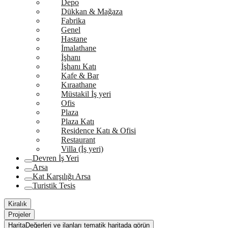
Depo
Dükkan & Mağaza
Fabrika
Genel
Hastane
İmalathane
İşhanı
İşhanı Katı
Kafe & Bar
Kıraathane
Müstakil İş yeri
Ofis
Plaza
Plaza Katı
Residence Katı & Ofisi
Restaurant
Villa (İş yeri)
Devren İş Yeri
Arsa
Kat Karşılığı Arsa
Turistik Tesis
Kiralık
Projeler
Harita
Değerleri ve ilanları tematik haritada görün