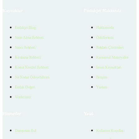
Kaynaklar
Emlakjet Hakkında
Emlakjet Blog
Hakkımızda
Satın Alma Rehberi
Ödüllerimiz
Satıcı Rehberi
Reklam Çözümleri
Kiralama Rehberi
Kurumsal Materyaller
Konut Kredisi Rehberi
İnsan Kaynakları
Ne Kadar Ödeyebilirim
İletişim
Emlak Değeri
Yardım
Verilerimiz
Hizmetler
Yasal
Danışman Bul
Kullanım Koşulları