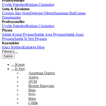
Profesyoneller
Üyelik Paketleri
Reklam Çözümleri
Satış & Kiralama
Ücretsiz İlan Verin
Değerini Öğren
Danışman Bul
Uzman
Danışmanlar
Profesyoneller
Üyelik Paketleri
Reklam Çözümleri
Piyasa
Satılık Konut Piyasası
Satılık Arsa Piyasası
Satılık Arazi
Piyasası
Satılık İş Yeri Piyasası
Kaynaklar
Satıcı Rehberi
Emlakjet Blog
Filtrele
3
Satılık
Konut
İş Yeri
Apartman Dairesi
Atölye
AVM
Benzin İstasyonu
Bina
Büfe
Büro
Çiftlik