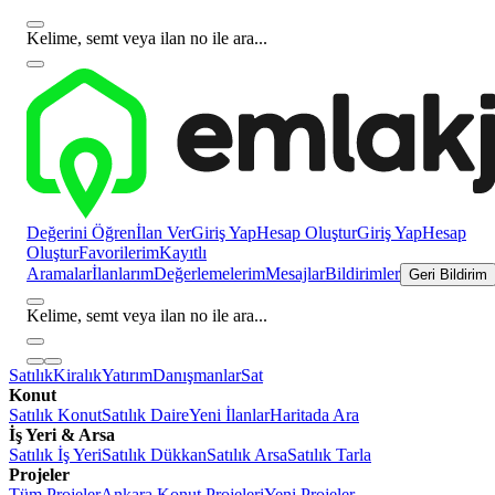
Kelime, semt veya ilan no ile ara...
Değerini Öğren
İlan Ver
Giriş Yap
Hesap Oluştur
Giriş Yap
Hesap
Oluştur
Favorilerim
Kayıtlı
Aramalar
İlanlarım
Değerlemelerim
Mesajlar
Bildirimler
Geri Bildirim
Kelime, semt veya ilan no ile ara...
Satılık
Kiralık
Yatırım
Danışmanlar
Sat
Konut
Satılık Konut
Satılık Daire
Yeni İlanlar
Haritada Ara
İş Yeri & Arsa
Satılık İş Yeri
Satılık Dükkan
Satılık Arsa
Satılık Tarla
Projeler
Tüm Projeler
Ankara Konut Projeleri
Yeni Projeler