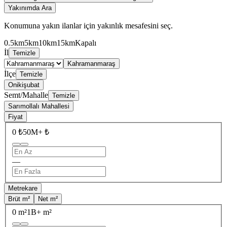
Yakınımda Ara
Konumuna yakın ilanlar için yakınlık mesafesini seç.
0.5km
5km
10km
15km
Kapalı
İl
Temizle
Kahramanmaraş
İlçe
Temizle
Onikişubat
Semt/Mahalle
Temizle
Sarımollalı Mahallesi
Fiyat
0 ₺
50M+ ₺
—
Metrekare
Brüt m²
Net m²
0 m²
1B+ m²