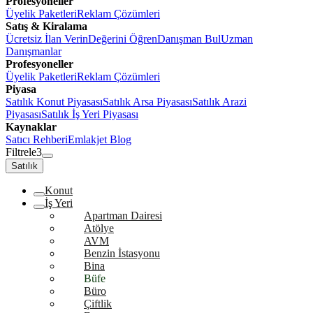
Profesyoneller
Üyelik Paketleri
Reklam Çözümleri
Satış & Kiralama
Ücretsiz İlan Verin
Değerini Öğren
Danışman Bul
Uzman
Danışmanlar
Profesyoneller
Üyelik Paketleri
Reklam Çözümleri
Piyasa
Satılık Konut Piyasası
Satılık Arsa Piyasası
Satılık Arazi
Piyasası
Satılık İş Yeri Piyasası
Kaynaklar
Satıcı Rehberi
Emlakjet Blog
Filtrele
3
Satılık
Konut
İş Yeri
Apartman Dairesi
Atölye
AVM
Benzin İstasyonu
Bina
Büfe
Büro
Çiftlik