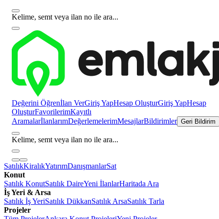
Kelime, semt veya ilan no ile ara...
Değerini Öğren
İlan Ver
Giriş Yap
Hesap Oluştur
Giriş Yap
Hesap
Oluştur
Favorilerim
Kayıtlı
Aramalar
İlanlarım
Değerlemelerim
Mesajlar
Bildirimler
Geri Bildirim
Kelime, semt veya ilan no ile ara...
Satılık
Kiralık
Yatırım
Danışmanlar
Sat
Konut
Satılık Konut
Satılık Daire
Yeni İlanlar
Haritada Ara
İş Yeri & Arsa
Satılık İş Yeri
Satılık Dükkan
Satılık Arsa
Satılık Tarla
Projeler
Tüm Projeler
Ankara Konut Projeleri
Yeni Projeler