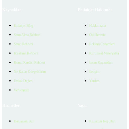
Kaynaklar
Emlakjet Hakkında
Emlakjet Blog
Hakkımızda
Satın Alma Rehberi
Ödüllerimiz
Satıcı Rehberi
Reklam Çözümleri
Kiralama Rehberi
Kurumsal Materyaller
Konut Kredisi Rehberi
İnsan Kaynakları
Ne Kadar Ödeyebilirim
İletişim
Emlak Değeri
Yardım
Verilerimiz
Hizmetler
Yasal
Danışman Bul
Kullanım Koşulları