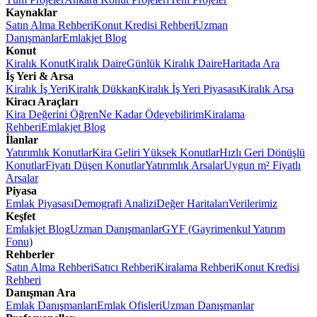
Kaynaklar
Satın Alma Rehberi
Konut Kredisi Rehberi
Uzman
Danışmanlar
Emlakjet Blog
Konut
Kiralık Konut
Kiralık Daire
Günlük Kiralık Daire
Haritada Ara
İş Yeri & Arsa
Kiralık İş Yeri
Kiralık Dükkan
Kiralık İş Yeri Piyasası
Kiralık Arsa
Kiracı Araçları
Kira Değerini Öğren
Ne Kadar Ödeyebilirim
Kiralama
Rehberi
Emlakjet Blog
İlanlar
Yatırımlık Konutlar
Kira Geliri Yüksek Konutlar
Hızlı Geri Dönüşlü
Konutlar
Fiyatı Düşen Konutlar
Yatırımlık Arsalar
Uygun m² Fiyatlı
Arsalar
Piyasa
Emlak Piyasası
Demografi Analizi
Değer Haritaları
Verilerimiz
Keşfet
Emlakjet Blog
Uzman Danışmanlar
GYF (Gayrimenkul Yatırım
Fonu)
Rehberler
Satın Alma Rehberi
Satıcı Rehberi
Kiralama Rehberi
Konut Kredisi
Rehberi
Danışman Ara
Emlak Danışmanları
Emlak Ofisleri
Uzman Danışmanlar