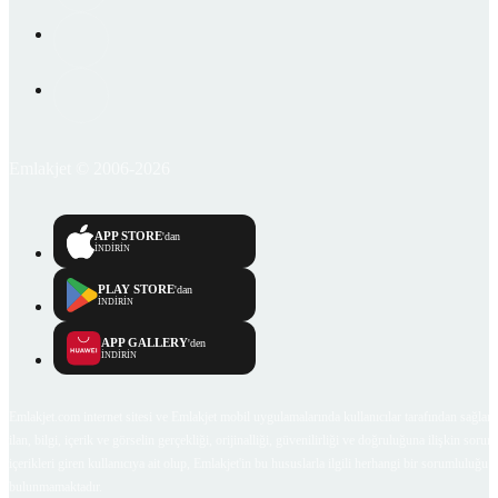
Emlakjet © 2006-2026
APP STORE
'dan
İNDİRİN
PLAY STORE
'dan
İNDİRİN
APP GALLERY
'den
İNDİRİN
Emlakjet.com internet sitesi ve Emlakjet mobil uygulamalarında kullanıcılar tarafından sağlana
ilan, bilgi, içerik ve görselin gerçekliği, orijinalliği, güvenilirliği ve doğruluğuna ilişkin soru
içerikleri giren kullanıcıya ait olup, Emlakjet'in bu hususlarla ilgili herhangi bir sorumluluğu
bulunmamaktadır.