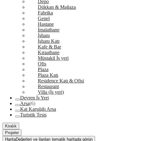
Depo
Dükkan & Mağaza
Fabrika
Genel
Hastane
İmalathane
İşhanı
İşhanı Katı
Kafe & Bar
Kıraathane
Müstakil İş yeri
Ofis
Plaza
Plaza Katı
Residence Katı & Ofisi
Restaurant
Villa (İş yeri)
Devren İş Yeri
Arsa
(6)
Kat Karşılığı Arsa
Turistik Tesis
Kiralık
Projeler
Harita
Değerleri ve ilanları tematik haritada görün