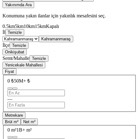
Yakınımda Ara
Konumuna yakın ilanlar için yakınlık mesafesini seç.
0.5km
5km
10km
15km
Kapalı
İl
Temizle
Kahramanmaraş
İlçe
Temizle
Onikişubat
Semt/Mahalle
Temizle
Yenicekale Mahallesi
Fiyat
0 ₺
50M+ ₺
—
Metrekare
Brüt m²
Net m²
0 m²
1B+ m²