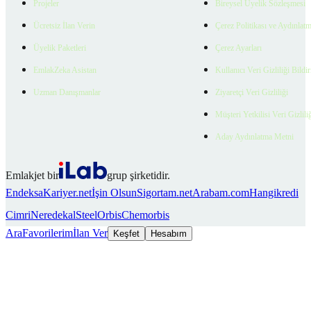
Projeler
Bireysel Üyelik Sözleşmesi
Ücretsiz İlan Verin
Çerez Politikası ve Aydınlat
Üyelik Paketleri
Çerez Ayarları
EmlakZeka Asistan
Kullanıcı Veri Gizliliği Bildi
Uzman Danışmanlar
Ziyaretçi Veri Gizliliği
Müşteri Yetkilisi Veri Gizlili
Aday Aydınlatma Metni
Emlakjet bir
grup şirketidir.
Endeksa
Kariyer.net
İşin Olsun
Sigortam.net
Arabam.com
Hangikredi
Cimri
Neredekal
SteelOrbis
Chemorbis
Ara
Favorilerim
İlan Ver
Keşfet
Hesabım