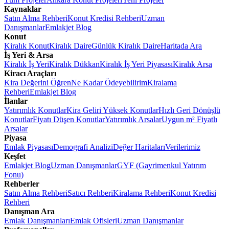
Kaynaklar
Satın Alma Rehberi
Konut Kredisi Rehberi
Uzman
Danışmanlar
Emlakjet Blog
Konut
Kiralık Konut
Kiralık Daire
Günlük Kiralık Daire
Haritada Ara
İş Yeri & Arsa
Kiralık İş Yeri
Kiralık Dükkan
Kiralık İş Yeri Piyasası
Kiralık Arsa
Kiracı Araçları
Kira Değerini Öğren
Ne Kadar Ödeyebilirim
Kiralama
Rehberi
Emlakjet Blog
İlanlar
Yatırımlık Konutlar
Kira Geliri Yüksek Konutlar
Hızlı Geri Dönüşlü
Konutlar
Fiyatı Düşen Konutlar
Yatırımlık Arsalar
Uygun m² Fiyatlı
Arsalar
Piyasa
Emlak Piyasası
Demografi Analizi
Değer Haritaları
Verilerimiz
Keşfet
Emlakjet Blog
Uzman Danışmanlar
GYF (Gayrimenkul Yatırım
Fonu)
Rehberler
Satın Alma Rehberi
Satıcı Rehberi
Kiralama Rehberi
Konut Kredisi
Rehberi
Danışman Ara
Emlak Danışmanları
Emlak Ofisleri
Uzman Danışmanlar