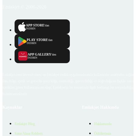
Emlakjet © 2006-2026
APP STORE
'dan
İNDİRİN
PLAY STORE
'dan
İNDİRİN
APP GALLERY
'den
İNDİRİN
Emlakjet.com internet sitesi ve Emlakjet mobil uygulamalarında kullanıcılar tarafından sağlana
ilan, bilgi, içerik ve görselin gerçekliği, orijinalliği, güvenilirliği ve doğruluğuna ilişkin soru
içerikleri giren kullanıcıya ait olup, Emlakjet'in bu hususlarla ilgili herhangi bir sorumluluğu
bulunmamaktadır.
Kaynaklar
Emlakjet Hakkında
Emlakjet Blog
Hakkımızda
Satın Alma Rehberi
Ödüllerimiz