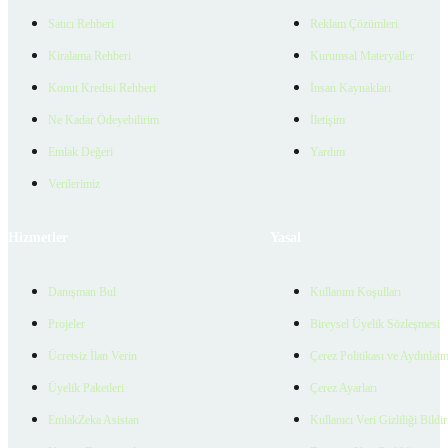
Satıcı Rehberi
Reklam Çözümleri
Kiralama Rehberi
Kurumsal Materyaller
Konut Kredisi Rehberi
İnsan Kaynakları
Ne Kadar Ödeyebilirim
İletişim
Emlak Değeri
Yardım
Verilerimiz
Hizmetler
Yasal
Danışman Bul
Kullanım Koşulları
Projeler
Bireysel Üyelik Sözleşmesi
Ücretsiz İlan Verin
Çerez Politikası ve Aydınlat
Üyelik Paketleri
Çerez Ayarları
EmlakZeka Asistan
Kullanıcı Veri Gizliliği Bildi