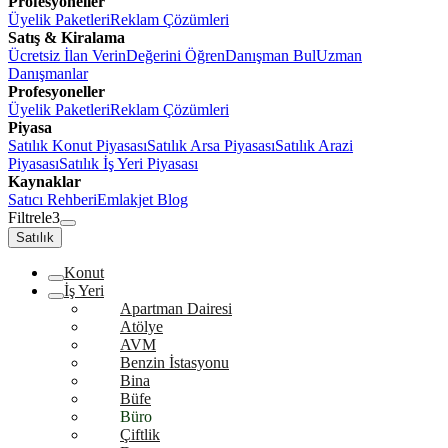
Profesyoneller
Üyelik Paketleri
Reklam Çözümleri
Satış & Kiralama
Ücretsiz İlan Verin
Değerini Öğren
Danışman Bul
Uzman
Danışmanlar
Profesyoneller
Üyelik Paketleri
Reklam Çözümleri
Piyasa
Satılık Konut Piyasası
Satılık Arsa Piyasası
Satılık Arazi
Piyasası
Satılık İş Yeri Piyasası
Kaynaklar
Satıcı Rehberi
Emlakjet Blog
Filtrele
3
Satılık
Konut
İş Yeri
Apartman Dairesi
Atölye
AVM
Benzin İstasyonu
Bina
Büfe
Büro
Çiftlik