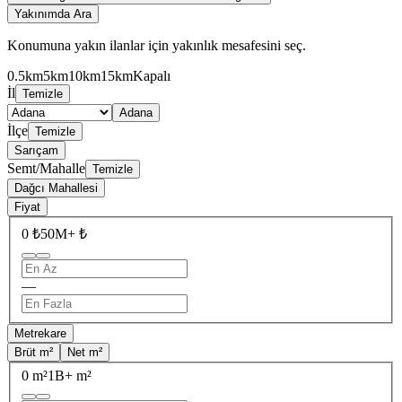
Yakınımda Ara
Konumuna yakın ilanlar için yakınlık mesafesini seç.
0.5km
5km
10km
15km
Kapalı
İl
Temizle
Adana
İlçe
Temizle
Sarıçam
Semt/Mahalle
Temizle
Dağcı Mahallesi
Fiyat
0 ₺
50M+ ₺
—
Metrekare
Brüt m²
Net m²
0 m²
1B+ m²