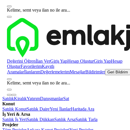
Kelime, semt veya ilan no ile ara...
Değerini Öğren
İlan Ver
Giriş Yap
Hesap Oluştur
Giriş Yap
Hesap
Oluştur
Favorilerim
Kayıtlı
Aramalar
İlanlarım
Değerlemelerim
Mesajlar
Bildirimler
Geri Bildirim
Kelime, semt veya ilan no ile ara...
Satılık
Kiralık
Yatırım
Danışmanlar
Sat
Konut
Satılık Konut
Satılık Daire
Yeni İlanlar
Haritada Ara
İş Yeri & Arsa
Satılık İş Yeri
Satılık Dükkan
Satılık Arsa
Satılık Tarla
Projeler
Tüm Projeler
Ankara Konut Projeleri
Yeni Projeler