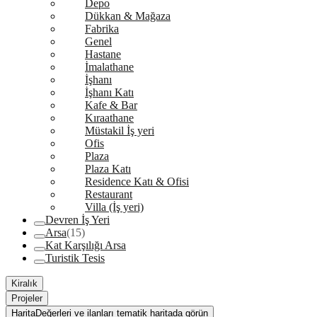
Depo
Dükkan & Mağaza
Fabrika
Genel
Hastane
İmalathane
İşhanı
İşhanı Katı
Kafe & Bar
Kıraathane
Müstakil İş yeri
Ofis
Plaza
Plaza Katı
Residence Katı & Ofisi
Restaurant
Villa (İş yeri)
Devren İş Yeri
Arsa
(15)
Kat Karşılığı Arsa
Turistik Tesis
Kiralık
Projeler
Harita
Değerleri ve ilanları tematik haritada görün