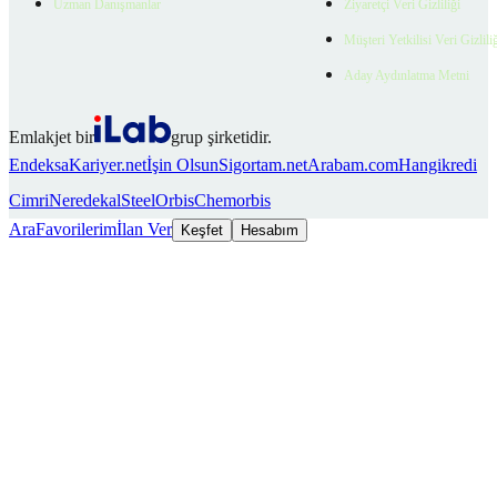
Uzman Danışmanlar
Ziyaretçi Veri Gizliliği
Müşteri Yetkilisi Veri Gizlili
Aday Aydınlatma Metni
Emlakjet bir
grup şirketidir.
Endeksa
Kariyer.net
İşin Olsun
Sigortam.net
Arabam.com
Hangikredi
Cimri
Neredekal
SteelOrbis
Chemorbis
Ara
Favorilerim
İlan Ver
Keşfet
Hesabım