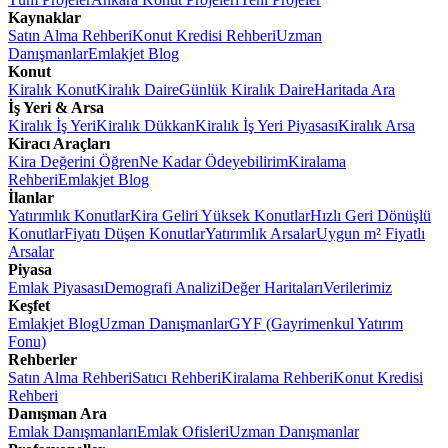
Kaynaklar
Satın Alma Rehberi
Konut Kredisi Rehberi
Uzman
Danışmanlar
Emlakjet Blog
Konut
Kiralık Konut
Kiralık Daire
Günlük Kiralık Daire
Haritada Ara
İş Yeri & Arsa
Kiralık İş Yeri
Kiralık Dükkan
Kiralık İş Yeri Piyasası
Kiralık Arsa
Kiracı Araçları
Kira Değerini Öğren
Ne Kadar Ödeyebilirim
Kiralama
Rehberi
Emlakjet Blog
İlanlar
Yatırımlık Konutlar
Kira Geliri Yüksek Konutlar
Hızlı Geri Dönüşlü
Konutlar
Fiyatı Düşen Konutlar
Yatırımlık Arsalar
Uygun m² Fiyatlı
Arsalar
Piyasa
Emlak Piyasası
Demografi Analizi
Değer Haritaları
Verilerimiz
Keşfet
Emlakjet Blog
Uzman Danışmanlar
GYF (Gayrimenkul Yatırım
Fonu)
Rehberler
Satın Alma Rehberi
Satıcı Rehberi
Kiralama Rehberi
Konut Kredisi
Rehberi
Danışman Ara
Emlak Danışmanları
Emlak Ofisleri
Uzman Danışmanlar