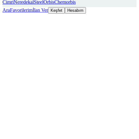
Cimri
Neredekal
SteelOrbis
Chemorbis
Ara
Favorilerim
İlan Ver
Keşfet
Hesabım