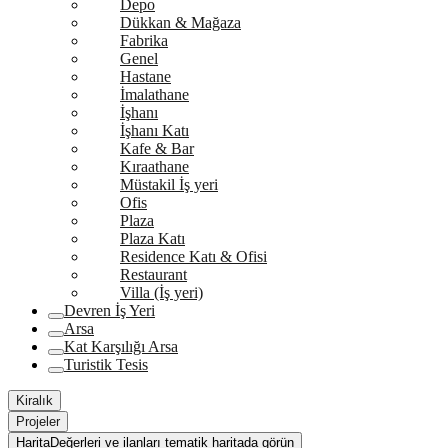
Depo
Dükkan & Mağaza
Fabrika
Genel
Hastane
İmalathane
İşhanı
İşhanı Katı
Kafe & Bar
Kıraathane
Müstakil İş yeri
Ofis
Plaza
Plaza Katı
Residence Katı & Ofisi
Restaurant
Villa (İş yeri)
Devren İş Yeri
Arsa
Kat Karşılığı Arsa
Turistik Tesis
Kiralık
Projeler
Harita
Değerleri ve ilanları tematik haritada görün