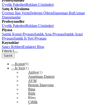
Profesyoneller
Üyelik Paketleri
Reklam Çözümleri
Satış & Kiralama
Ücretsiz İlan Verin
Değerini Öğren
Danışman Bul
Uzman
Danışmanlar
Profesyoneller
Üyelik Paketleri
Reklam Çözümleri
Piyasa
Satılık Konut Piyasası
Satılık Arsa Piyasası
Satılık Arazi
Piyasası
Satılık İş Yeri Piyasası
Kaynaklar
Satıcı Rehberi
Emlakjet Blog
Filtrele
3
Satılık
Konut
(9)
İş Yeri
(1)
Atölye
(1)
Apartman Dairesi
AVM
Benzin İstasyonu
Bina
Büfe
Büro
Çiftlik