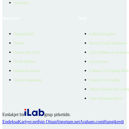
Verilerimiz
Hizmetler
Yasal
Danışman Bul
Kullanım Koşulları
Projeler
Bireysel Üyelik Sözleşmesi
Ücretsiz İlan Verin
Çerez Politikası ve Aydınlat
Üyelik Paketleri
Çerez Ayarları
EmlakZeka Asistan
Kullanıcı Veri Gizliliği Bildi
Uzman Danışmanlar
Ziyaretçi Veri Gizliliği
Müşteri Yetkilisi Veri Gizlili
Aday Aydınlatma Metni
Emlakjet bir
grup şirketidir.
Endeksa
Kariyer.net
İşin Olsun
Sigortam.net
Arabam.com
Hangikredi