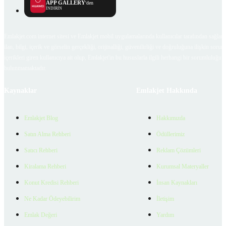
APP GALLERY
'den
İNDİRİN
Emlakjet.com internet sitesi ve Emlakjet mobil uygulamalarında kullanıcılar tarafından sağlana
ilan, bilgi, içerik ve görselin gerçekliği, orijinalliği, güvenilirliği ve doğruluğuna ilişkin soru
içerikleri giren kullanıcıya ait olup, Emlakjet'in bu hususlarla ilgili herhangi bir sorumluluğu
bulunmamaktadır.
Kaynaklar
Emlakjet Hakkında
Emlakjet Blog
Hakkımızda
Satın Alma Rehberi
Ödüllerimiz
Satıcı Rehberi
Reklam Çözümleri
Kiralama Rehberi
Kurumsal Materyaller
Konut Kredisi Rehberi
İnsan Kaynakları
Ne Kadar Ödeyebilirim
İletişim
Emlak Değeri
Yardım