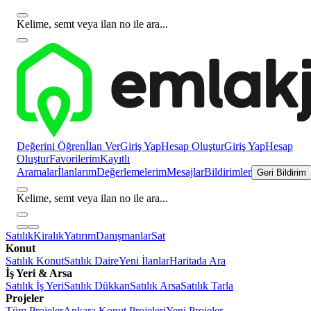
Kelime, semt veya ilan no ile ara...
Değerini Öğren
İlan Ver
Giriş Yap
Hesap Oluştur
Giriş Yap
Hesap
Oluştur
Favorilerim
Kayıtlı
Aramalar
İlanlarım
Değerlemelerim
Mesajlar
Bildirimler
Geri Bildirim
Kelime, semt veya ilan no ile ara...
Satılık
Kiralık
Yatırım
Danışmanlar
Sat
Konut
Satılık Konut
Satılık Daire
Yeni İlanlar
Haritada Ara
İş Yeri & Arsa
Satılık İş Yeri
Satılık Dükkan
Satılık Arsa
Satılık Tarla
Projeler
Tüm Projeler
Ankara Konut Projeleri
Yeni Projeler