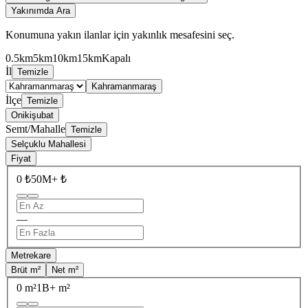
Yakınımda Ara
Konumuna yakın ilanlar için yakınlık mesafesini seç.
0.5km
5km
10km
15km
Kapalı
İl
Temizle
Kahramanmaraş
İlçe
Temizle
Onikişubat
Semt/Mahalle
Temizle
Selçuklu Mahallesi
Fiyat
0 ₺
50M+ ₺
—
Metrekare
Brüt m²
Net m²
0 m²
1B+ m²