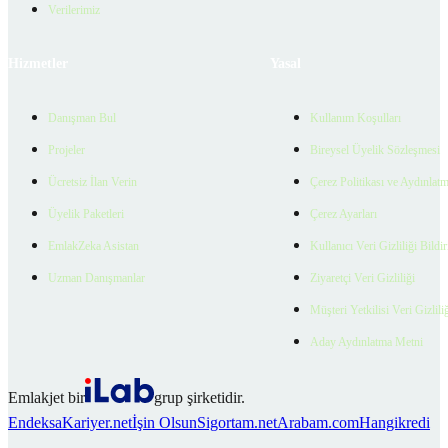
Verilerimiz
Hizmetler
Yasal
Danışman Bul
Kullanım Koşulları
Projeler
Bireysel Üyelik Sözleşmesi
Ücretsiz İlan Verin
Çerez Politikası ve Aydınlat
Üyelik Paketleri
Çerez Ayarları
EmlakZeka Asistan
Kullanıcı Veri Gizliliği Bildi
Uzman Danışmanlar
Ziyaretçi Veri Gizliliği
Müşteri Yetkilisi Veri Gizlili
Aday Aydınlatma Metni
Emlakjet bir
grup şirketidir.
Endeksa
Kariyer.net
İşin Olsun
Sigortam.net
Arabam.com
Hangikredi