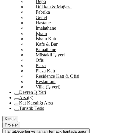
Depo
Dükkan & Mağaza
Fabrika
Genel
Hastane
İmalathane
İşhanı
İşhanı Katı
Kafe & Bar
Kıraathane
Müstakil İş yeri
Ofis
Plaza
Plaza Katı
Residence Katı & Ofisi
Restaurant
Villa (İş yeri)
Devren İş Yeri
Arsa
(3)
Kat Karşılığı Arsa
Turistik Tesis
Kiralık
Projeler
Harita
Değerleri ve ilanları tematik haritada görün