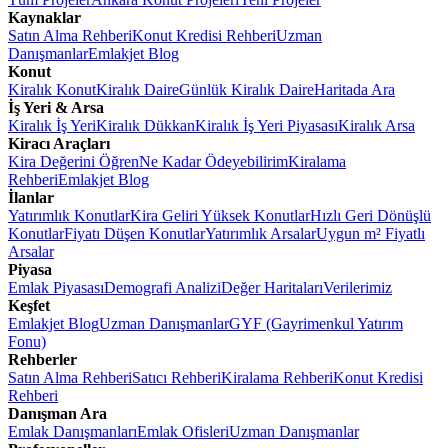
Kaynaklar
Satın Alma Rehberi
Konut Kredisi Rehberi
Uzman
Danışmanlar
Emlakjet Blog
Konut
Kiralık Konut
Kiralık Daire
Günlük Kiralık Daire
Haritada Ara
İş Yeri & Arsa
Kiralık İş Yeri
Kiralık Dükkan
Kiralık İş Yeri Piyasası
Kiralık Arsa
Kiracı Araçları
Kira Değerini Öğren
Ne Kadar Ödeyebilirim
Kiralama
Rehberi
Emlakjet Blog
İlanlar
Yatırımlık Konutlar
Kira Geliri Yüksek Konutlar
Hızlı Geri Dönüşlü
Konutlar
Fiyatı Düşen Konutlar
Yatırımlık Arsalar
Uygun m² Fiyatlı
Arsalar
Piyasa
Emlak Piyasası
Demografi Analizi
Değer Haritaları
Verilerimiz
Keşfet
Emlakjet Blog
Uzman Danışmanlar
GYF (Gayrimenkul Yatırım
Fonu)
Rehberler
Satın Alma Rehberi
Satıcı Rehberi
Kiralama Rehberi
Konut Kredisi
Rehberi
Danışman Ara
Emlak Danışmanları
Emlak Ofisleri
Uzman Danışmanlar