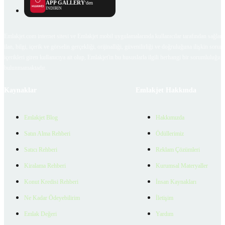
APP GALLERY
'den
İNDİRİN
Emlakjet.com internet sitesi ve Emlakjet mobil uygulamalarında kullanıcılar tarafından sağlana
ilan, bilgi, içerik ve görselin gerçekliği, orijinalliği, güvenilirliği ve doğruluğuna ilişkin soru
içerikleri giren kullanıcıya ait olup, Emlakjet'in bu hususlarla ilgili herhangi bir sorumluluğu
bulunmamaktadır.
Kaynaklar
Emlakjet Hakkında
Emlakjet Blog
Hakkımızda
Satın Alma Rehberi
Ödüllerimiz
Satıcı Rehberi
Reklam Çözümleri
Kiralama Rehberi
Kurumsal Materyaller
Konut Kredisi Rehberi
İnsan Kaynakları
Ne Kadar Ödeyebilirim
İletişim
Emlak Değeri
Yardım