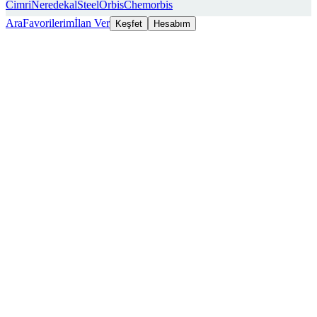
Cimri
Neredekal
SteelOrbis
Chemorbis
Ara
Favorilerim
İlan Ver
Keşfet
Hesabım