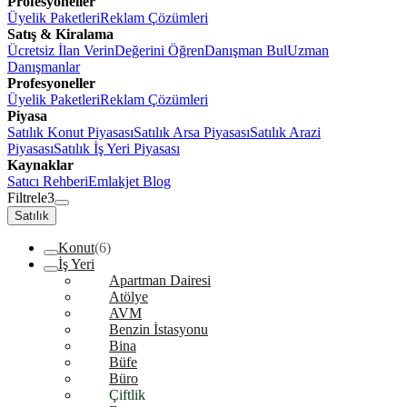
Profesyoneller
Üyelik Paketleri
Reklam Çözümleri
Satış & Kiralama
Ücretsiz İlan Verin
Değerini Öğren
Danışman Bul
Uzman
Danışmanlar
Profesyoneller
Üyelik Paketleri
Reklam Çözümleri
Piyasa
Satılık Konut Piyasası
Satılık Arsa Piyasası
Satılık Arazi
Piyasası
Satılık İş Yeri Piyasası
Kaynaklar
Satıcı Rehberi
Emlakjet Blog
Filtrele
3
Satılık
Konut
(6)
İş Yeri
Apartman Dairesi
Atölye
AVM
Benzin İstasyonu
Bina
Büfe
Büro
Çiftlik