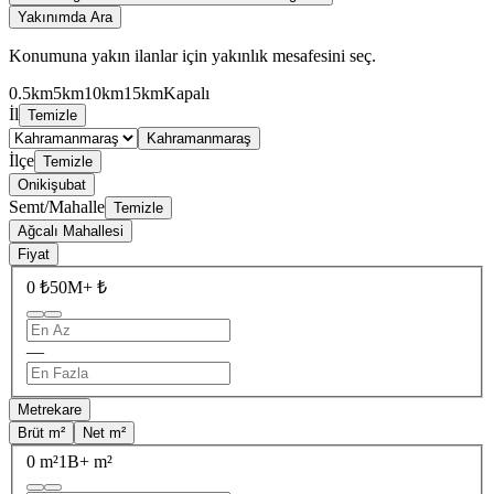
Yakınımda Ara
Konumuna yakın ilanlar için yakınlık mesafesini seç.
0.5km
5km
10km
15km
Kapalı
İl
Temizle
Kahramanmaraş
İlçe
Temizle
Onikişubat
Semt/Mahalle
Temizle
Ağcalı Mahallesi
Fiyat
0 ₺
50M+ ₺
—
Metrekare
Brüt m²
Net m²
0 m²
1B+ m²