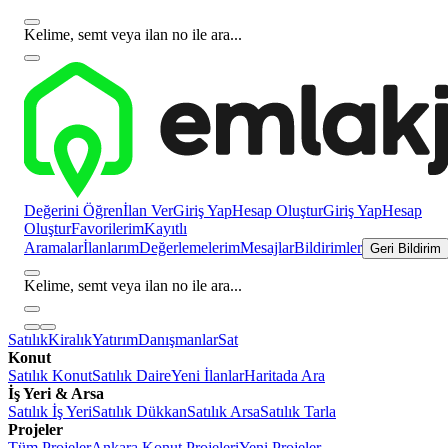
Kelime, semt veya ilan no ile ara...
Değerini Öğren
İlan Ver
Giriş Yap
Hesap Oluştur
Giriş Yap
Hesap
Oluştur
Favorilerim
Kayıtlı
Aramalar
İlanlarım
Değerlemelerim
Mesajlar
Bildirimler
Geri Bildirim
Kelime, semt veya ilan no ile ara...
Satılık
Kiralık
Yatırım
Danışmanlar
Sat
Konut
Satılık Konut
Satılık Daire
Yeni İlanlar
Haritada Ara
İş Yeri & Arsa
Satılık İş Yeri
Satılık Dükkan
Satılık Arsa
Satılık Tarla
Projeler
Tüm Projeler
Ankara Konut Projeleri
Yeni Projeler