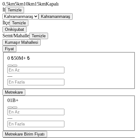
0.5km
5km
10km
15km
Kapalı
İl
Temizle
Kahramanmaraş
İlçe
Temizle
Onikişubat
Semt/Mahalle
Temizle
Kumaşır Mahallesi
Fiyat
0 ₺
50M+ ₺
—
Metrekare
0
1B+
—
Metrekare Birim Fiyatı