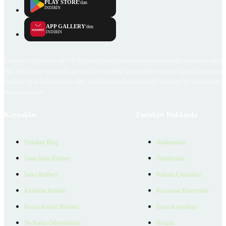
PLAY STORE
'dan
İNDİRİN
APP GALLERY
'den
İNDİRİN
Emlakjet.com internet sitesi ve Emlakjet mobil uygulamalarında kullanıcılar tarafından sağlana
ilan, bilgi, içerik ve görselin gerçekliği, orijinalliği, güvenilirliği ve doğruluğuna ilişkin soru
içerikleri giren kullanıcıya ait olup, Emlakjet'in bu hususlarla ilgili herhangi bir sorumluluğu
bulunmamaktadır.
Kaynaklar
Emlakjet Hakkında
Emlakjet Blog
Hakkımızda
Satın Alma Rehberi
Ödüllerimiz
Satıcı Rehberi
Reklam Çözümleri
Kiralama Rehberi
Kurumsal Materyaller
Konut Kredisi Rehberi
İnsan Kaynakları
Ne Kadar Ödeyebilirim
İletişim