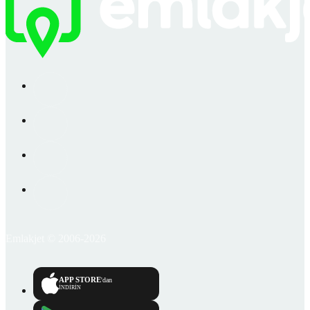
Emlakjet © 2006-2026
APP STORE
'dan
İNDİRİN