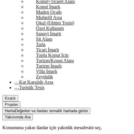
Konut+Ticaret Alanı
Konut İmarlı
Maden Ocağı
Muhtelif Arsa
Okul (Eğitim Tesisi)
Özel Kullanım
Sanayi İmarlı
Sit Alanı
Tarla
Ticari İmarlı
Toplu Konut İçin
Turizm/Konut Alanı
Turizm İmarlı
Villa İmarlı
Zeytinlik
Kat Karşılığı Arsa
Turistik Tesis
Kiralık
Projeler
Harita
Değerleri ve ilanları tematik haritada görün
Yakınımda Ara
Konumuna yakın ilanlar için yakınlık mesafesini seç.