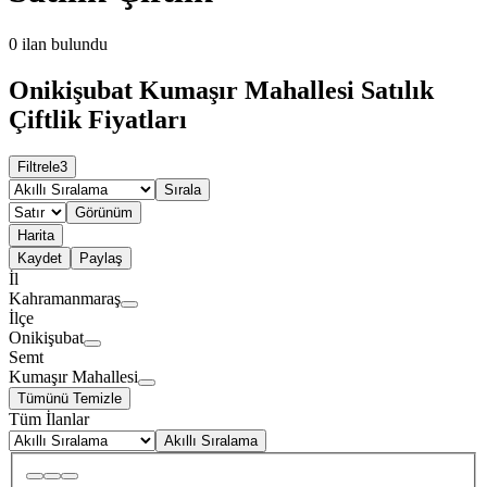
0
ilan bulundu
Onikişubat Kumaşır Mahallesi Satılık
Çiftlik Fiyatları
Filtrele
3
Sırala
Görünüm
Harita
Kaydet
Paylaş
İl
Kahramanmaraş
İlçe
Onikişubat
Semt
Kumaşır Mahallesi
Tümünü Temizle
Tüm İlanlar
Akıllı Sıralama