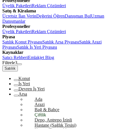
Profesyoneller
Üyelik Paketleri
Reklam Çözümleri
Satış & Kiralama
Ücretsiz İlan Verin
Değerini Öğren
Danışman Bul
Uzman
Danışmanlar
Profesyoneller
Üyelik Paketleri
Reklam Çözümleri
Piyasa
Satılık Konut Piyasası
Satılık Arsa Piyasası
Satılık Arazi
Piyasası
Satılık İş Yeri Piyasası
Kaynaklar
Satıcı Rehberi
Emlakjet Blog
Filtrele
3
Satılık
Konut
İş Yeri
Devren İş Yeri
Arsa
Ada
Arazi
Bağ & Bahçe
Çiftlik
Depo, Antrepo İzinli
Hastane (Sağlık Tesisi)