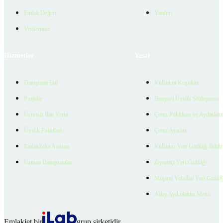
Emlak Değeri
Yardım
Verilerimiz
Hizmetler
Yasal
Danışman Bul
Kullanım Koşulları
Projeler
Bireysel Üyelik Sözleşmesi
Ücretsiz İlan Verin
Çerez Politikası ve Aydınlat
Üyelik Paketleri
Çerez Ayarları
EmlakZeka Asistan
Kullanıcı Veri Gizliliği Bildi
Uzman Danışmanlar
Ziyaretçi Veri Gizliliği
Müşteri Yetkilisi Veri Gizlili
Aday Aydınlatma Metni
Emlakjet bir
grup şirketidir.