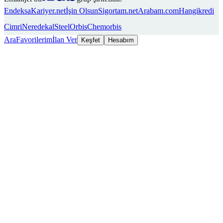
Endeksa
Kariyer.net
İşin Olsun
Sigortam.net
Arabam.com
Hangikredi
Cimri
Neredekal
SteelOrbis
Chemorbis
Ara
Favorilerim
İlan Ver
Keşfet
Hesabım