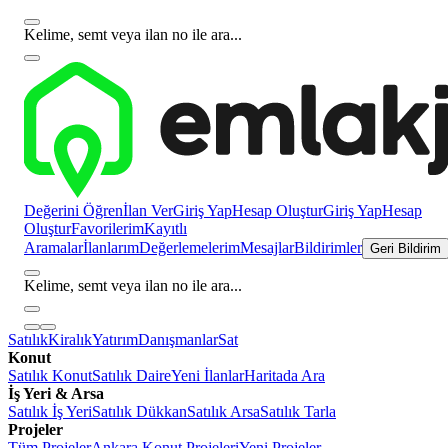
Kelime, semt veya ilan no ile ara...
Değerini Öğren
İlan Ver
Giriş Yap
Hesap Oluştur
Giriş Yap
Hesap
Oluştur
Favorilerim
Kayıtlı
Aramalar
İlanlarım
Değerlemelerim
Mesajlar
Bildirimler
Geri Bildirim
Kelime, semt veya ilan no ile ara...
Satılık
Kiralık
Yatırım
Danışmanlar
Sat
Konut
Satılık Konut
Satılık Daire
Yeni İlanlar
Haritada Ara
İş Yeri & Arsa
Satılık İş Yeri
Satılık Dükkan
Satılık Arsa
Satılık Tarla
Projeler
Tüm Projeler
Ankara Konut Projeleri
Yeni Projeler