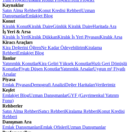
Kaynaklar
Satın Alma Rehberi
Konut Kredisi Rehberi
Uzman
Danışmanlar
Emlakjet Blog
Konut
Kiralık Konut
Kiralık Daire
Günlük Kiralık Daire
Haritada Ara
İş Yeri & Arsa
Kiralık İş Yeri
Kiralık Dükkan
Kiralık İş Yeri Piyasası
Kiralık Arsa
Kiracı Araçları
Kira Değerini Öğren
Ne Kadar Ödeyebilirim
Kiralama
Rehberi
Emlakjet Blog
İlanlar
Yatırımlık Konutlar
Kira Geliri Yüksek Konutlar
Hızlı Geri Dönüşlü
Konutlar
Fiyatı Düşen Konutlar
Yatırımlık Arsalar
Uygun m² Fiyatlı
Arsalar
Piyasa
Emlak Piyasası
Demografi Analizi
Değer Haritaları
Verilerimiz
Keşfet
Emlakjet Blog
Uzman Danışmanlar
GYF (Gayrimenkul Yatırım
Fonu)
Rehberler
Satın Alma Rehberi
Satıcı Rehberi
Kiralama Rehberi
Konut Kredisi
Rehberi
Danışman Ara
Emlak Danışmanları
Emlak Ofisleri
Uzman Danışmanlar