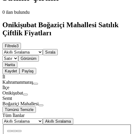
0
ilan bulundu
Onikişubat Boğaziçi Mahallesi Satılık
Çiftlik Fiyatları
Filtrele
3
Sırala
Görünüm
Harita
Kaydet
Paylaş
İl
Kahramanmaraş
İlçe
Onikişubat
Semt
Boğaziçi Mahallesi
Tümünü Temizle
Tüm İlanlar
Akıllı Sıralama