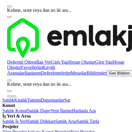
Kelime, semt veya ilan no ile ara...
Değerini Öğren
İlan Ver
Giriş Yap
Hesap Oluştur
Giriş Yap
Hesap
Oluştur
Favorilerim
Kayıtlı
Aramalar
İlanlarım
Değerlemelerim
Mesajlar
Bildirimler
Geri Bildirim
Kelime, semt veya ilan no ile ara...
Satılık
Kiralık
Yatırım
Danışmanlar
Sat
Konut
Satılık Konut
Satılık Daire
Yeni İlanlar
Haritada Ara
İş Yeri & Arsa
Satılık İş Yeri
Satılık Dükkan
Satılık Arsa
Satılık Tarla
Projeler
Tüm Projeler
Ankara Konut Projeleri
Yeni Projeler