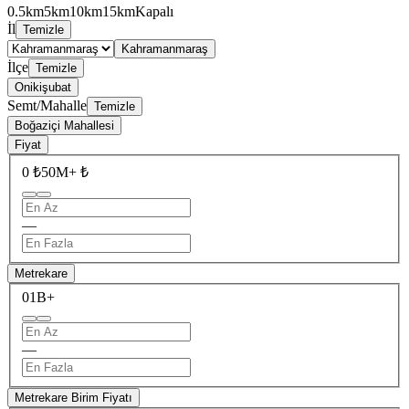
0.5km
5km
10km
15km
Kapalı
İl
Temizle
Kahramanmaraş
İlçe
Temizle
Onikişubat
Semt/Mahalle
Temizle
Boğaziçi Mahallesi
Fiyat
0 ₺
50M+ ₺
—
Metrekare
0
1B+
—
Metrekare Birim Fiyatı