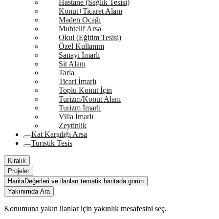
Hastane (Sağlık Tesisi)
Konut+Ticaret Alanı
Maden Ocağı
Muhtelif Arsa
Okul (Eğitim Tesisi)
Özel Kullanım
Sanayi İmarlı
Sit Alanı
Tarla
Ticari İmarlı
Toplu Konut İçin
Turizm/Konut Alanı
Turizm İmarlı
Villa İmarlı
Zeytinlik
Kat Karşılığı Arsa
Turistik Tesis
Kiralık
Projeler
Harita
Değerleri ve ilanları tematik haritada görün
Yakınımda Ara
Konumuna yakın ilanlar için yakınlık mesafesini seç.