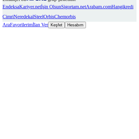
Endeksa
Kariyer.net
İşin Olsun
Sigortam.net
Arabam.com
Hangikredi
Cimri
Neredekal
SteelOrbis
Chemorbis
Ara
Favorilerim
İlan Ver
Keşfet
Hesabım