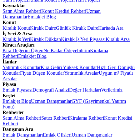
Kaynaklar
Satın Alma Rehberi
Konut Kredisi Rehberi
Uzman
Danışmanlar
Emlakjet Blog
Konut
Kiralık Konut
Kiralık Daire
Günlük Kiralık Daire
Haritada Ara
İş Yeri & Arsa
Kiralık İş Yeri
Kiralık Dükkan
Kiralık İş Yeri Piyasası
Kiralık Arsa
Kiracı Araçları
Kira Değerini Öğren
Ne Kadar Ödeyebilirim
Kiralama
Rehberi
Emlakjet Blog
İlanlar
Yatırımlık Konutlar
Kira Geliri Yüksek Konutlar
Hızlı Geri Dönüşlü
Konutlar
Fiyatı Düşen Konutlar
Yatırımlık Arsalar
Uygun m² Fiyatlı
Arsalar
Piyasa
Emlak Piyasası
Demografi Analizi
Değer Haritaları
Verilerimiz
Keşfet
Emlakjet Blog
Uzman Danışmanlar
GYF (Gayrimenkul Yatırım
Fonu)
Rehberler
Satın Alma Rehberi
Satıcı Rehberi
Kiralama Rehberi
Konut Kredisi
Rehberi
Danışman Ara
Emlak Danışmanları
Emlak Ofisleri
Uzman Danışmanlar