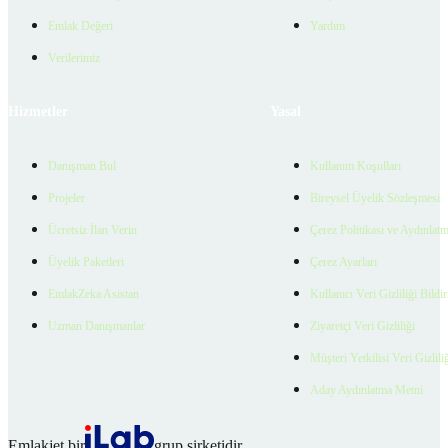
Emlak Değeri
Yardım
Verilerimiz
Hizmetler
Yasal
Danışman Bul
Kullanım Koşulları
Projeler
Bireysel Üyelik Sözleşmesi
Ücretsiz İlan Verin
Çerez Politikası ve Aydınlat
Üyelik Paketleri
Çerez Ayarları
EmlakZeka Asistan
Kullanıcı Veri Gizliliği Bildi
Uzman Danışmanlar
Ziyaretçi Veri Gizliliği
Müşteri Yetkilisi Veri Gizlili
Aday Aydınlatma Metni
Emlakjet bir
grup şirketidir.