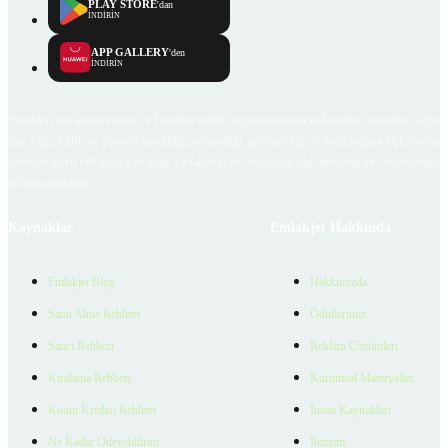
PLAY STORE
'dan
İNDİRİN
APP GALLERY
'den
İNDİRİN
Emlakjet.com internet sitesi ve Emlakjet mobil uygulamalarında kullanıcılar tarafından sağlana
ilan, bilgi, içerik ve görselin gerçekliği, orijinalliği, güvenilirliği ve doğruluğuna ilişkin soru
içerikleri giren kullanıcıya ait olup, Emlakjet'in bu hususlarla ilgili herhangi bir sorumluluğu
bulunmamaktadır.
Kaynaklar
Emlakjet Hakkında
Emlakjet Blog
Hakkımızda
Satın Alma Rehberi
Ödüllerimiz
Satıcı Rehberi
Reklam Çözümleri
Kiralama Rehberi
Kurumsal Materyaller
Konut Kredisi Rehberi
İnsan Kaynakları
Ne Kadar Ödeyebilirim
İletişim