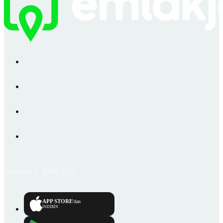
Emlakjet © 2006-2026
APP STORE
'dan
İNDİRİN