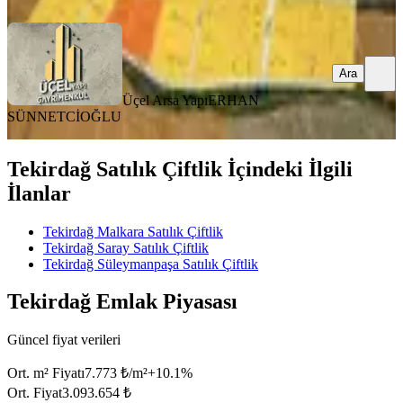
Ara
Üçel Arsa Yapı
ERHAN
SÜNNETCİOĞLU
Tekirdağ Satılık Çiftlik İçindeki İlgili
İlanlar
Tekirdağ Malkara Satılık Çiftlik
Tekirdağ Saray Satılık Çiftlik
Tekirdağ Süleymanpaşa Satılık Çiftlik
Tekirdağ Emlak Piyasası
Güncel fiyat verileri
Ort. m² Fiyatı
7.773 ₺/m²
+
10.1
%
Ort. Fiyat
3.093.654 ₺