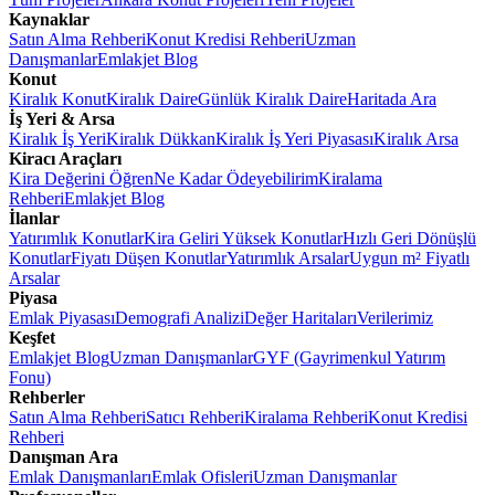
Kaynaklar
Satın Alma Rehberi
Konut Kredisi Rehberi
Uzman
Danışmanlar
Emlakjet Blog
Konut
Kiralık Konut
Kiralık Daire
Günlük Kiralık Daire
Haritada Ara
İş Yeri & Arsa
Kiralık İş Yeri
Kiralık Dükkan
Kiralık İş Yeri Piyasası
Kiralık Arsa
Kiracı Araçları
Kira Değerini Öğren
Ne Kadar Ödeyebilirim
Kiralama
Rehberi
Emlakjet Blog
İlanlar
Yatırımlık Konutlar
Kira Geliri Yüksek Konutlar
Hızlı Geri Dönüşlü
Konutlar
Fiyatı Düşen Konutlar
Yatırımlık Arsalar
Uygun m² Fiyatlı
Arsalar
Piyasa
Emlak Piyasası
Demografi Analizi
Değer Haritaları
Verilerimiz
Keşfet
Emlakjet Blog
Uzman Danışmanlar
GYF (Gayrimenkul Yatırım
Fonu)
Rehberler
Satın Alma Rehberi
Satıcı Rehberi
Kiralama Rehberi
Konut Kredisi
Rehberi
Danışman Ara
Emlak Danışmanları
Emlak Ofisleri
Uzman Danışmanlar