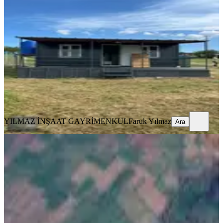
Bulunan Hazır Konteynerli Yerim
Tekirdağ, Saray
242 m²
·
5.165/m²
·
03.07.2026
1.250.000 ₺
YILMAZ İNŞAAT GAYRİMENKUL
Faruk Yılmaz
Ara
YILMAZ İNŞAAT GAYRİMENKUL
Faruk Yılmaz
Ara
%
5
Tekirdağ Saray'da 588 M2 Satılık
Tarla
Tekirdağ, Saray
588 m²
·
459/m²
·
16.07.2026
270.000 ₺
285.000 ₺