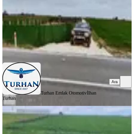
280 m²
·
1.161/m²
·
26.03.2026
325.000 ₺
Turhan Emlak Otomotiv
İlhan Turhan
Ara
Ara
Turhan Emlak Otomotiv
İlhan
Turhan
Saray Kurtdere Mahallesinde Tek
Tapu 980 Metre Fiyat 690 Bin
Tekirdağ, Saray