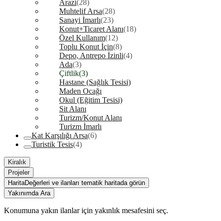
Arazi
(28)
Muhtelif Arsa
(28)
Sanayi İmarlı
(23)
Konut+Ticaret Alanı
(18)
Özel Kullanım
(12)
Toplu Konut İçin
(8)
Depo, Antrepo İzinli
(4)
Ada
(3)
Çiftlik
(3)
Hastane (Sağlık Tesisi)
Maden Ocağı
Okul (Eğitim Tesisi)
Sit Alanı
Turizm/Konut Alanı
Turizm İmarlı
Kat Karşılığı Arsa
(6)
Turistik Tesis
(4)
Kiralık
Projeler
Harita
Değerleri ve ilanları tematik haritada görün
Yakınımda Ara
Konumuna yakın ilanlar için yakınlık mesafesini seç.