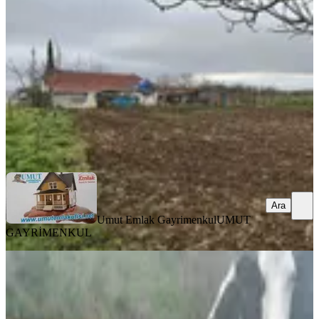
Tekirdağ, Malkara
2400 m²
·
2.125/m²
·
20.02.2026
5.100.000 ₺
Umut Emlak Gayrimenkul
UMUT GAYRİMENKUL
Ara
Ara
Umut Emlak Gayrimenkul
UMUT
GAYRİMENKUL
TAKASLI
Tekirdağ, Süleymanpaşa,inecik,köyü,
Civarında,işletme,faaliyetli,çiftlik
Tekirdağ, Süleymanpaşa