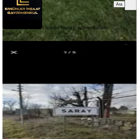
Ara
Ergünler İnşaat Gayrimenkul
İnan
Ergün
Tekirdağ Saray Kurtdere 293 Metre
Tarla
Tekirdağ, Saray
292 m²
·
1.473/m²
·
09.11.2025
430.000 ₺
Altun Emlak
Abubekir Altun
Ara