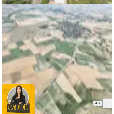
Tekirdağ Saray Kurtdere Mahallesi
8.200m2 Tek Tapu Tarla
Tekirdağ, Saray
980 m²
·
1.786/m²
·
30.06.2026
1.750.000 ₺
CADDE GAYRİMENKUL
Aslı Çakır
Ara
Ara