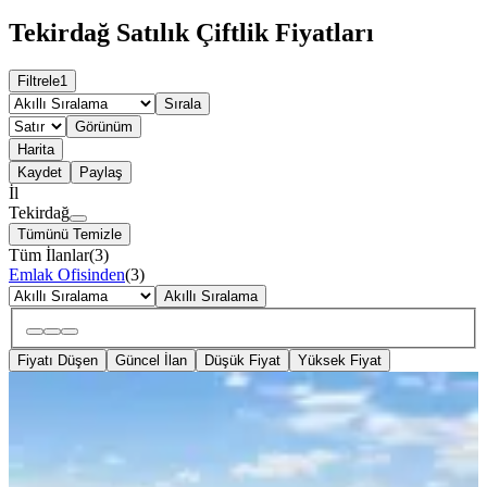
Tekirdağ Satılık Çiftlik Fiyatları
Filtrele
1
Sırala
Görünüm
Harita
Kaydet
Paylaş
İl
Tekirdağ
Tümünü Temizle
Tüm İlanlar
(
3
)
Emlak Ofisinden
(
3
)
Akıllı Sıralama
Fiyatı Düşen
Güncel İlan
Düşük Fiyat
Yüksek Fiyat
YOLA YAKIN
Tekirdağ Saray Kurtdere'de Ruhsatlı
Çiftlik 28.114 M2 Yatırım Fırsatı
Tekirdağ, Saray