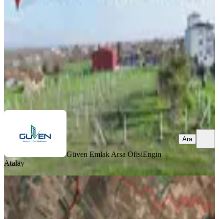
Tekirdağ, Saray
243 m²
·
2.675/m²
·
16.06.2026
650.000 ₺
Güven Emlak Arsa Ofisi
Engin Atalay
Ara
Ara
Güven Emlak Arsa Ofisi
Engin
Atalay
Tekirdağ Saray Kurtderede Yatırımlık
875 M² Fırsat-tarla