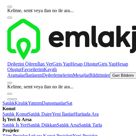
Kelime, semt veya ilan no ile ara...
Değerini Öğren
İlan Ver
Giriş Yap
Hesap Oluştur
Giriş Yap
Hesap
Oluştur
Favorilerim
Kayıtlı
Aramalar
İlanlarım
Değerlemelerim
Mesajlar
Bildirimler
Geri Bildirim
Kelime, semt veya ilan no ile ara...
Satılık
Kiralık
Yatırım
Danışmanlar
Sat
Konut
Satılık Konut
Satılık Daire
Yeni İlanlar
Haritada Ara
İş Yeri & Arsa
Satılık İş Yeri
Satılık Dükkan
Satılık Arsa
Satılık Tarla
Projeler
Tüm Projeler
Ankara Konut Projeleri
Yeni Projeler