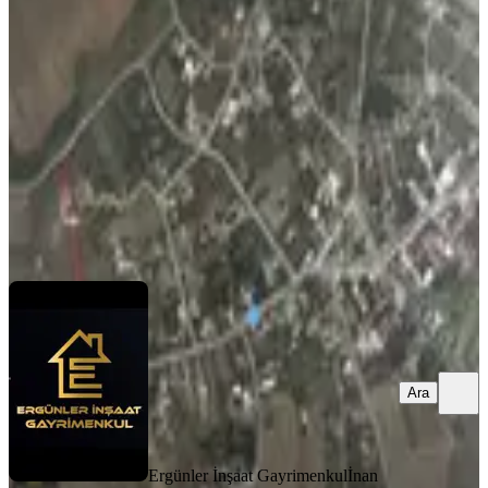
Tekirdağ, Saray
250 m²
·
3.280/m²
·
18.05.2026
820.000 ₺
Ergünler İnşaat Gayrimenkul
İnan Ergün
Ara
Ara
Ergünler İnşaat Gayrimenkul
İnan