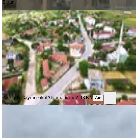
Ergün
Saray Kurtdere'de Tektapu 500m²
Satılık Arsa
Tekirdağ, Saray
500 m²
·
5.000/m²
·
26.05.2026
2.500.000 ₺
Azizoğlu Gayrimenkul
Abdurrahman ZORBA
Ara
Azizoğlu Gayrimenkul
Abdurrahman ZORBA
Ara
Turhan Emlak'tan Saray Kurtdere'de
Satılık Arsa
Tekirdağ, Saray