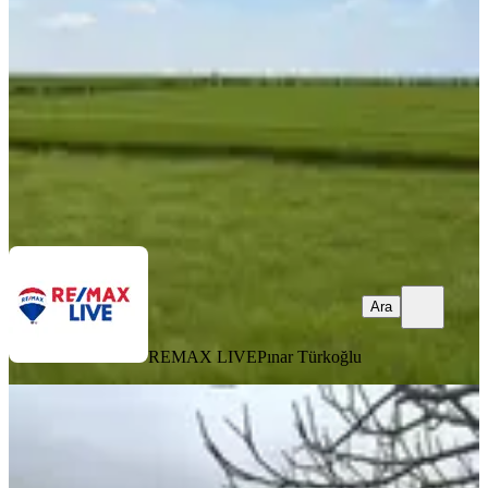
28114 m²
·
Kanalizasyon, Parselli
+3
·
1.693/m²
·
10.07.2026
47.600.000 ₺
REMAX LIVE
Pınar Türkoğlu
Ara
Ara
REMAX LIVE
Pınar Türkoğlu
Tekirdağ İlçe Malkara Mahalle
Hasköy De Acil Satılık Çiftlik 2.261
M2