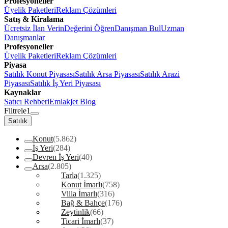
Profesyoneller
Üyelik Paketleri
Reklam Çözümleri
Satış & Kiralama
Ücretsiz İlan Verin
Değerini Öğren
Danışman Bul
Uzman
Danışmanlar
Profesyoneller
Üyelik Paketleri
Reklam Çözümleri
Piyasa
Satılık Konut Piyasası
Satılık Arsa Piyasası
Satılık Arazi
Piyasası
Satılık İş Yeri Piyasası
Kaynaklar
Satıcı Rehberi
Emlakjet Blog
Filtrele
1
Satılık
Konut
(5.862)
İş Yeri
(284)
Devren İş Yeri
(40)
Arsa
(2.805)
Tarla
(1.325)
Konut İmarlı
(758)
Villa İmarlı
(316)
Bağ & Bahçe
(176)
Zeytinlik
(66)
Ticari İmarlı
(37)