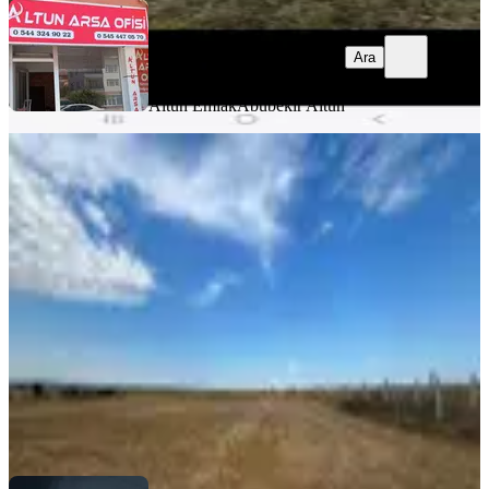
Ara
Altun Emlak
Abubekir Altun
Medetoglu'ndan Saray Kurtdere De
Tek Tapu 2.210 M2 Satılık
Tekirdağ, Saray
2210 m²
·
882/m²
·
15.07.2026
1.950.000 ₺
Medetoğlu Gayrimenkul
Sinan Güneş
Ara