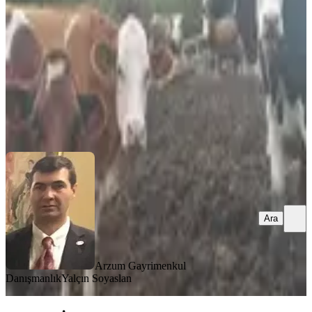
12500 m²
·
3.200/m²
·
06.11.2025
40.000.000 ₺
Arzum Gayrimenkul Danışmanlık
Yalçın Soyaslan
Ara
Ara
Arzum Gayrimenkul
Danışmanlık
Yalçın Soyaslan