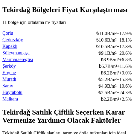
Tekirdağ Bölgeleri Fiyat Karşılaştırması
11 bölge için ortalama m² fiyatları
Çorlu
₺
11.0B/m²
+
17.9
%
Çerkezköy
₺
10.6B/m²
+
18.1
%
Kapaklı
₺
10.5B/m²
+
17.8
%
Süleymanpaşa
₺
9.1B/m²
+
20.6
%
Marmaraereğlisi
₺
8.9B/m²
+
6.8
%
Şarköy
₺
6.7B/m²
+
11.6
%
Ergene
₺
6.2B/m²
+
9.0
%
Muratlı
₺
5.2B/m²
+
15.8
%
Saray
₺
4.9B/m²
+
10.6
%
Hayrabolu
₺
2.5B/m²
+
24.3
%
Malkara
₺
2.2B/m²
+
2.5
%
Tekirdağ Satılık Çiftlik Seçerken Karar
Vermenize Yardımcı Olacak Faktörler
Tekirdağ Satılık Çiftlik alanları, tarım ve doğa tutkunları için ideal