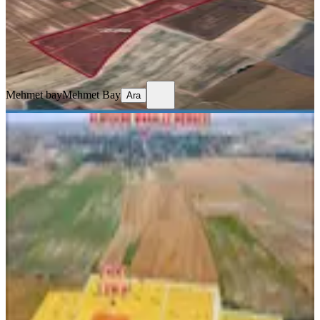
350.000 ₺
365.000 ₺
Mehmet bay
Mehmet Bay
Ara
Mehmet bay
Mehmet Bay
Ara
Saray Kurtdere Köy Merkezine Yakın
1.250 M2 Muafakatnemeli Tarla
Tekirdağ, Saray
1250 m²
·
600/m²
·
25.06.2026
750.000 ₺
Üçel Arsa Yapı
ERHAN SÜNNETCİOĞLU
Ara