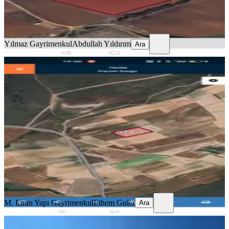
Yılmaz Gayrimenkul
Abdullah Yıldırım
Ara
Yılmaz Gayrimenkul
Abdullah Yıldırım
Ara
Tek Gözde Sarı Kurdele'de Satılık 597
Metre Arsa
Tekirdağ, Saray
597 m²
·
1.005/m²
·
14.08.2025
600.000 ₺
M. Emin Yapı Gayrimenkul
Ethem Guler
Ara
M. Emin Yapı Gayrimenkul
Ethem Guler
Ara