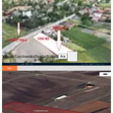
Tekirdağ, Saray
1250 m²
·
4.400/m²
·
07.04.2026
5.500.000 ₺
Yılmaz Gayrimenkul
Serdar Yılmaz
Ara
Yılmaz Gayrimenkul
Serdar Yılmaz
Ara
Tekırdag Saray Kurtderede Köyünde
Satılık 519 M2 Hısse
Tekirdağ, Saray
519 m²
·
1.204/m²
·
10.05.2025
625.000 ₺