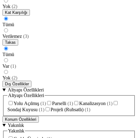
Yok
(
2
)
Kat Karşılığı
Tümü
Verilemez
(
3
)
Takas
Tümü
Var
(
1
)
Yok
(
2
)
Dış Özellikler
Altyapı Özellikleri
Altyapı Özellikleri
Yolu Açılmış
(
1
)
Parselli
(
1
)
Kanalizasyon
(
1
)
Sondaj Kuyusu
(
1
)
Projeli (Ruhsatlı)
(
1
)
Konum Özellikleri
Yakınlık
Yakınlık