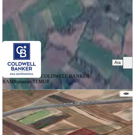
COLDWELL BANKER RAM
Ramazan TEMUR
Ara
Ara
COLDWELL BANKER
RAM
Ramazan TEMUR
%
4
Sahibinden En En Düşük Fiyat Acil
Satılık
Tekirdağ, Saray
274 m²
·
1.277/m²
·
30.06.2026