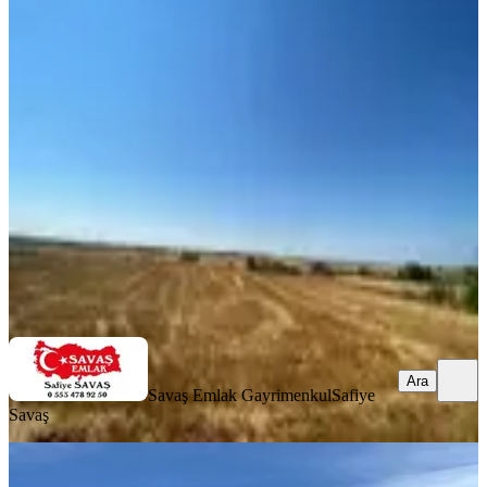
Tekirdağ Saray Kurtdere
Mahallesinde Sahibinden Hisseli Tarla
Tüm Parseller
Tekirdağ, Saray
3900 m²
·
1.667/m²
·
09.11.2025
6.500.000 ₺
Savaş Emlak Gayrimenkul
Safiye Savaş
Ara
Ara
Savaş Emlak Gayrimenkul
Safiye
Savaş
Tekirdağ Saray Kurtdere Köyünde