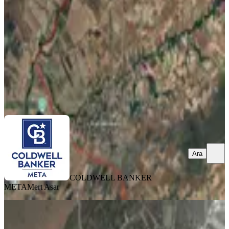
Tekirdağ, Saray
875 m²
·
1.000/m²
·
20.07.2026
875.000 ₺
COLDWELL BANKER META
Mert Asar
Ara
Ara
COLDWELL BANKER
META
Mert Asar
Saray Kurtdere Köyünde Hisseli
250m2 Satılık Arsa