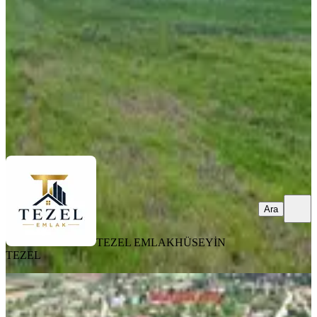
980 m²
·
704/m²
·
11.04.2026
690.000 ₺
TEZEL EMLAK
HÜSEYİN TEZEL
Ara
Ara
TEZEL EMLAK
HÜSEYİN
TEZEL
Tekirdağ Saray Kurtdere De Satılık
1250 M2 Tek Tapu Arsa