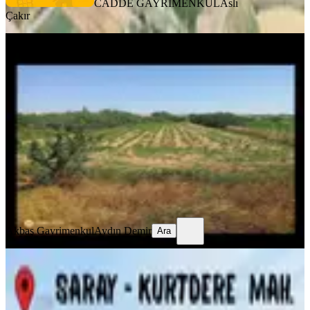
CADDE GAYRİMENKUL
Aslı
Çakır
Tekirdağ Saray Kurtdere Çaplı
Muvakkat Olan Yer Satılık
Tekirdağ, Saray
451 m²
·
998/m²
·
15.06.2026
450.000 ₺
Akbaş Gayrimenkul
Aydın Demir
Ara
Akbaş Gayrimenkul
Aydın Demir
Ara
Güven'den Saray - Kurtdere'de 243m²
İmarlı Hisseli Arsa .....