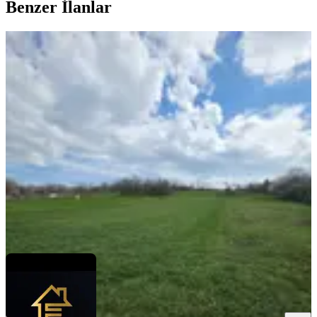
Benzer İlanlar
%
2
Saray Kurtdere'de Doğayla İç İçe
%75 İmarlı Satılık Arsa
Tekirdağ, Saray
847 m²
·
2.651/m²
·
27.03.2026
2.245.000 ₺
2.290.000 ₺
Ergünler İnşaat Gayrimenkul
İnan Ergün
Ara