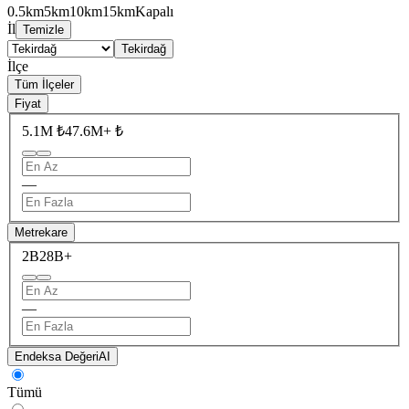
0.5km
5km
10km
15km
Kapalı
İl
Temizle
Tekirdağ
İlçe
Tüm İlçeler
Fiyat
5.1M ₺
47.6M+ ₺
—
Metrekare
2B
28B+
—
Endeksa Değeri
AI
Tümü