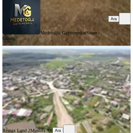
Ara
Medetoğlu Gayrimenkul
Sinan
Güneş
Re/max Land'ten 1181 M2 Tek Tapu
İmarlı Arsa Saray Kurtdere Mah.
Tekirdağ, Saray
1181 m²
·
2.303/m²
·
21.05.2026
2.720.000 ₺
Remax Land 2
Mustafa Arı
Ara
Remax Land 2
Mustafa Arı
Ara