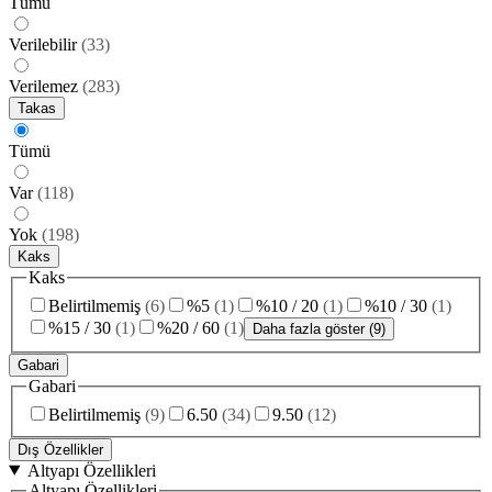
Tümü
Verilebilir
(
33
)
Verilemez
(
283
)
Takas
Tümü
Var
(
118
)
Yok
(
198
)
Kaks
Kaks
Belirtilmemiş
(
6
)
%5
(
1
)
%10 / 20
(
1
)
%10 / 30
(
1
)
%15 / 30
(
1
)
%20 / 60
(
1
)
Daha fazla göster (9)
Gabari
Gabari
Belirtilmemiş
(
9
)
6.50
(
34
)
9.50
(
12
)
Dış Özellikler
Altyapı Özellikleri
Altyapı Özellikleri