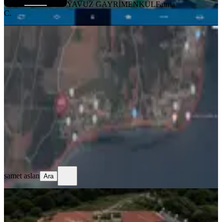
YAVUZ GAYRİMENKUL
Fatma
C.
YENİ
Şarköy Kızılcaterzi'de Deniz
Manzaralı 273 M² Satılık Arsa
Tekirdağ, Şarköy
273 m²
·
Elektrik Hattı, İfrazlı
+4
·
4.762/m²
·
02.08.2026
1.300.000 ₺
samet aslan
Ara
samet aslan
Ara
TAKASLI
Tümev360 'tan Ambardere De Villa
Yapımına Uygun Yatırımlık Arsa