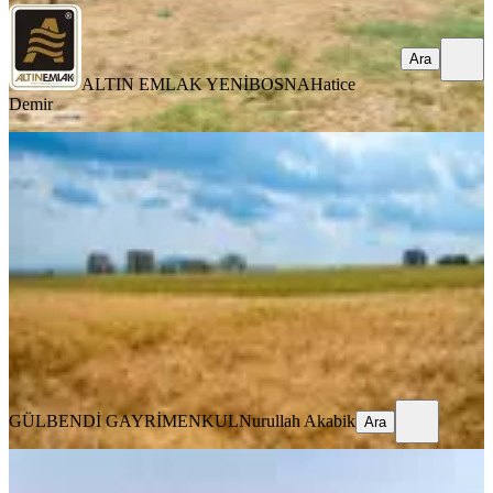
Ara
ALTIN EMLAK YENİBOSNA
Hatice
Demir
TAKASLI
Acil Satılık Arsa Fırsat
Tekirdağ, Saray
300 m²
·
3.333/m²
·
21.07.2026
1.000.000 ₺
GÜLBENDİ GAYRİMENKUL
Nurullah Akabik
Ara
GÜLBENDİ GAYRİMENKUL
Nurullah Akabik
Ara
YOLA YAKIN
Şarköy İğdebağlar'da Hazır Yaşam!