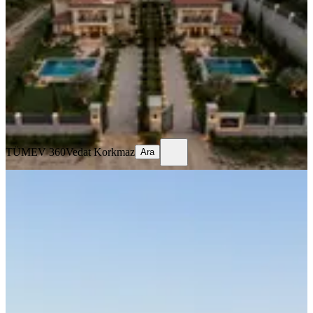
Tekirdağ, Çerkezköy
810 m²
·
10.111/m²
·
05.08.2026
8.190.000 ₺
TÜMEV 360
Vedat Korkmaz
Ara
TÜMEV 360
Vedat Korkmaz
Ara
Deniz Manzaralı M.ereğlisi Dereağzı
Projesi Hazır Yola Cephe
Tekirdağ, Marmaraereğlisi
150 m²
·
9.933/m²
·
02.08.2026
1.490.000 ₺