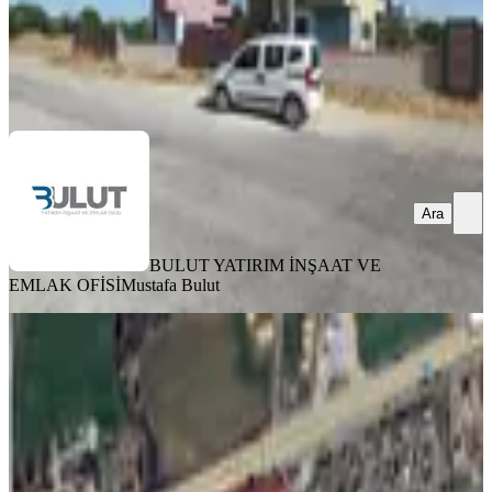
BULUT YATIRIM İNŞAAT VE EMLAK OFİSİ
Mustafa Bulut
Ara
Ara
BULUT YATIRIM İNŞAAT VE
EMLAK OFİSİ
Mustafa Bulut
YOLA YAKIN
Tekirdağ Merkez Karaevli Denizyolu
Villa İmarlı Arsa
Tekirdağ, Süleymanpaşa
230 m²
·
Arıtma, Doğalgaz
+11
·
16.304/m²
·
29.07.2026