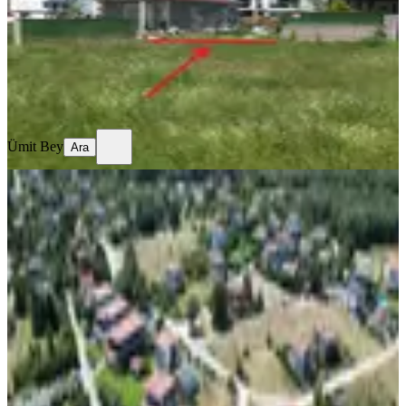
150 m²
·
10.000/m²
·
30.07.2026
1.500.000 ₺
Ümit Bey
Ara
Ümit Bey
Ara
꧁ Güngörmez ╣sıla Sanatçı
Evleri'nde ╠ ╣ 398 M² Arsa ╠ ꧂
Tekirdağ, Saray
398 m²
·
13.191/m²
·
30.07.2026
5.250.000 ₺