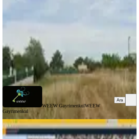
Tekirdağ, Marmaraereğlisi
300 m²
·
Doğalgaz, Elektrik Hattı
+3
·
12.500/m²
·
28.07.2026
3.750.000 ₺
WEEW Gayrimenkul
WEEW Gayrimenkul
Ara
Ara
WEEW Gayrimenkul
WEEW
Gayrimenkul
Takaslı Tekirdağ Yeni Çiflik Vatan
20.sokakta Satılık Takas Olur