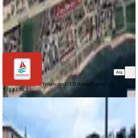
3.750.000 ₺
Yelkenciler GYD Ajansı
Durmuş YELKENCİ
Ara
Ara
Yelkenciler GYD Ajansı
Durmuş
YELKENCİ
YOLA YAKIN
**altyapı Hazır* Denize Yakın*acil
Satılık*emsallerine Göre Kelepir*
Projeli Arsa
Tekirdağ, Süleymanpaşa