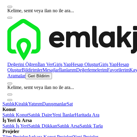
Kelime, semt veya ilan no ile ara...
Değerini Öğren
İlan Ver
Giriş Yap
Hesap Oluştur
Giriş Yap
Hesap
Oluştur
Bildirimler
Mesajlar
İlanlarım
Değerlemelerim
Favorilerim
Kayı
Aramalar
Geri Bildirim
Kelime, semt veya ilan no ile ara...
Satılık
Kiralık
Yatırım
Danışmanlar
Sat
Konut
Satılık Konut
Satılık Daire
Yeni İlanlar
Haritada Ara
İş Yeri & Arsa
Satılık İş Yeri
Satılık Dükkan
Satılık Arsa
Satılık Tarla
Projeler
Tüm Projeler
Ankara Konut Projeleri
Yeni Projeler