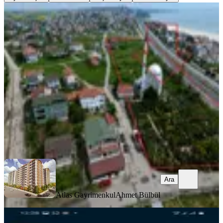
YENİ
Tekirdağ Sultanköy'de /365m2 Villa
İmarlı/ Araç Takas Olur/
Tekirdağ, Marmaraereğlisi
365 m²
·
11.630/m²
·
06.08.2026
4.245.000 ₺
Atlas Gayrimenkul
Ahmet Bülbül
Ara
Ara
Atlas Gayrimenkul
Ahmet Bülbül
YENİ
Fırsat Villa İmarlı Arsa