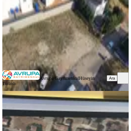
Tekirdağ, Çorlu
420 m²
·
25.595/m²
·
26.07.2026
10.750.000 ₺
11.250.000 ₺
Avrupa Gayrimenkul
Hüseyin Turanlı
Ara
Avrupa Gayrimenkul
Hüseyin
Ara
Turanlı
Brn Çelik İnşaat'tan Tekirdağ
Marmara Ereğlisi İmarlı Arsa
Tekirdağ, Marmaraereğlisi
100 m²
·
8.690/m²
·
23.07.2026