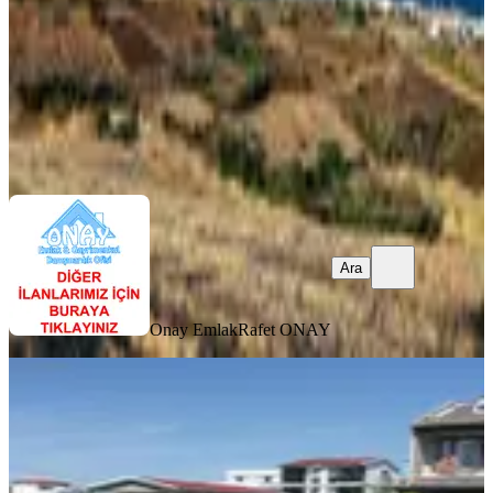
4.500.000 ₺
Onay Emlak
Rafet ONAY
Ara
Ara
Onay Emlak
Rafet ONAY
Sahibinden Satılık Villa İmarlı 150mt
Arsa
Tekirdağ, Marmaraereğlisi