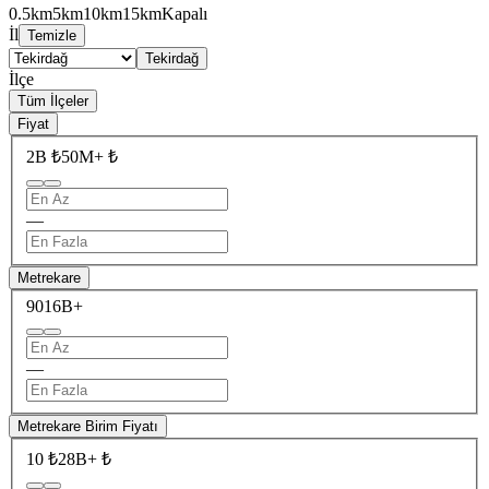
0.5km
5km
10km
15km
Kapalı
İl
Temizle
Tekirdağ
İlçe
Tüm İlçeler
Fiyat
2B ₺
50M+ ₺
—
Metrekare
90
16B+
—
Metrekare Birim Fiyatı
10 ₺
28B+ ₺