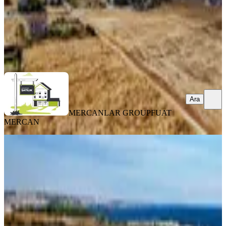
MERCANLAR GROUP
FUAT MERCAN
Ara
Ara
MERCANLAR GROUP
FUAT
MERCAN
YOLA YAKIN
** Yerin Konumu
Muhteşem**tamamen Full Deniz
Doğa Ve Şehir Manzaralı** Fırsat
Kelepir Villa İmarlı**
Tekirdağ, Süleymanpaşa
1150 m²
·
3.913/m²
·
31.07.2026