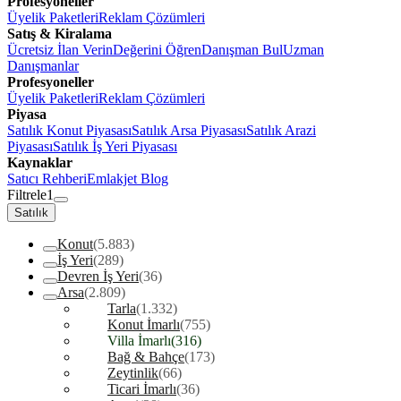
Profesyoneller
Üyelik Paketleri
Reklam Çözümleri
Satış & Kiralama
Ücretsiz İlan Verin
Değerini Öğren
Danışman Bul
Uzman
Danışmanlar
Profesyoneller
Üyelik Paketleri
Reklam Çözümleri
Piyasa
Satılık Konut Piyasası
Satılık Arsa Piyasası
Satılık Arazi
Piyasası
Satılık İş Yeri Piyasası
Kaynaklar
Satıcı Rehberi
Emlakjet Blog
Filtrele
1
Satılık
Konut
(5.883)
İş Yeri
(289)
Devren İş Yeri
(36)
Arsa
(2.809)
Tarla
(1.332)
Konut İmarlı
(755)
Villa İmarlı
(316)
Bağ & Bahçe
(173)
Zeytinlik
(66)
Ticari İmarlı
(36)