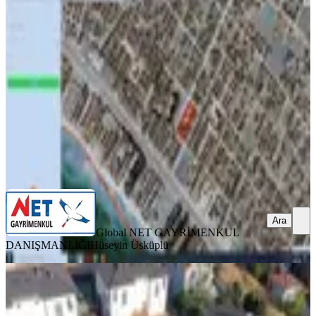
Tekirdağ, Marmaraereğlisi
182 m²
·
13.187/m²
·
27.07.2026
2.400.000 ₺
Global NET GAYRİMENKUL DANIŞMANLIĞI
Hüseyin
Üsküplü
Ara
Ara
Global NET GAYRİMENKUL
DANIŞMANLIĞI
Hüseyin Üsküplü
%
4
Çorlu Önerlerde Çift Villalık Arsa 420
M2