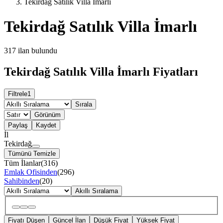
Tekirdağ Satılık Villa İmarlı
Tekirdağ Satılık Villa İmarlı
317
ilan bulundu
Tekirdağ Satılık Villa İmarlı Fiyatları
Filtrele
1
Sırala
Görünüm
Paylaş
Kaydet
İl
Tekirdağ
Tümünü Temizle
Tüm İlanlar
(
316
)
Emlak Ofisinden
(
296
)
Sahibinden
(
20
)
Akıllı Sıralama
Fiyatı Düşen
Güncel İlan
Düşük Fiyat
Yüksek Fiyat