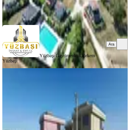
Yüzbaşı Gayrimenkul
Görkem Yüzbaşı
Ara
Ara
Yüzbaşı Gayrimenkul
Görkem
Yüzbaşı
YOLA YAKIN
Bulut Yatırımdan 222 M² % 25 İmarlı
Deniz Manzaralı Arsa
Tekirdağ, Şarköy
222 m²
·
Arıtma, Doğalgaz
+9
·
14.640/m²
·
29.07.2026
3.250.000 ₺