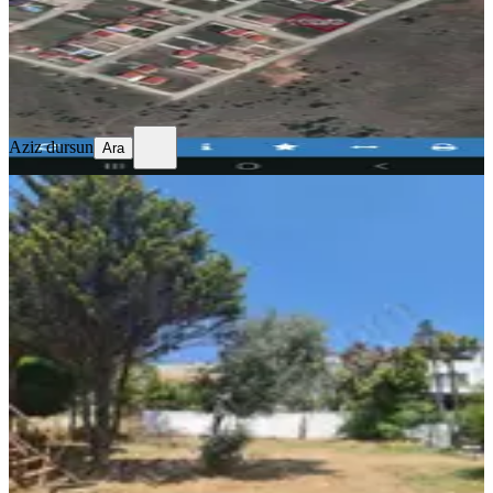
5.750.000 ₺
Aziz dursun
Ara
Aziz dursun
Ara
Deniz Manzaralı İmarlı Arsa
Tekirdağ, Marmaraereğlisi
160 m²
·
12.500/m²
·
22.07.2026
2.000.000 ₺
ALTIN EMLAK YENİBOSNA
Hatice Demir
Ara