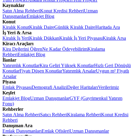
Kaynaklar
Satın Alma Rehberi
Konut Kredisi Rehberi
Uzman
Danışmanlar
Emlakjet Blog
Konut
Kiralık Konut
Kiralık Daire
Günlük Kiralık Daire
Haritada Ara
İş Yeri & Arsa
Kiralık İş Yeri
Kiralık Dükkan
Kiralık İş Yeri Piyasası
Kiralık Arsa
Kiracı Araçları
Kira Değerini Öğren
Ne Kadar Ödeyebilirim
Kiralama
Rehberi
Emlakjet Blog
İlanlar
Yatırımlık Konutlar
Kira Geliri Yüksek Konutlar
Hızlı Geri Dönüşlü
Konutlar
Fiyatı Düşen Konutlar
Yatırımlık Arsalar
Uygun m² Fiyatlı
Arsalar
Piyasa
Emlak Piyasası
Demografi Analizi
Değer Haritaları
Verilerimiz
Keşfet
Emlakjet Blog
Uzman Danışmanlar
GYF (Gayrimenkul Yatırım
Fonu)
Rehberler
Satın Alma Rehberi
Satıcı Rehberi
Kiralama Rehberi
Konut Kredisi
Rehberi
Danışman Ara
Emlak Danışmanları
Emlak Ofisleri
Uzman Danışmanlar