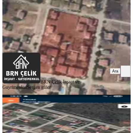
869.000 ₺
BRN Çelik İnşaat ve Gayrimenkul
Sergen güler
Ara
Ara
BRN Çelik İnşaat ve
Gayrimenkul
Sergen güler
TAKASLI
Kapakli Bahçe Ağıl
Tekirdağ, Kapaklı
840 m²
·
6.845/m²
·
22.07.2026