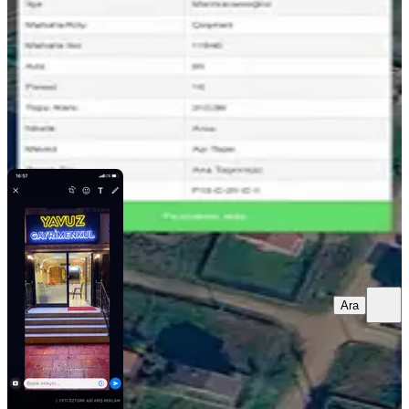
3.700.000 ₺
YAVUZ GAYRİMENKUL
Fatma C.
Ara
Ara