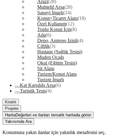
Arazi
(28)
Muhtelif Arsa
(28)
Sanayi İmarlı
(24)
Konut+Ticaret Alanı
(18)
Özel Kullanım
(12)
Toplu Konut İçin
(8)
Ada
(6)
Depo, Antrepo İzinli
(4)
Çiftlik
(3)
Hastane (Sağlık Tesisi)
Maden Ocağı
Okul (Eğitim Tesisi)
Sit Alanı
Turizm/Konut Alanı
Turizm İmarlı
Kat Karşılığı Arsa
(6)
Turistik Tesis
(4)
Kiralık
Projeler
Harita
Değerleri ve ilanları tematik haritada görün
Yakınımda Ara
Konumuna yakın ilanlar için yakınlık mesafesini seç.