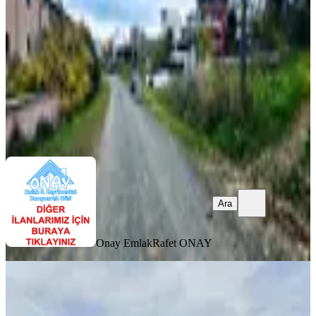
150 m²
·
Doğalgaz, Elektrik Hattı
+8
·
11.000/m²
·
29.07.2026
1.650.000 ₺
Onay Emlak
Rafet ONAY
Ara
Ara
Onay Emlak
Rafet ONAY
YOLA YAKIN
Marmaraereğlisi Dereağzı’nda Satılık
İmarlı Arsa | 300 M² | Elektrik & Su
Abonelikli