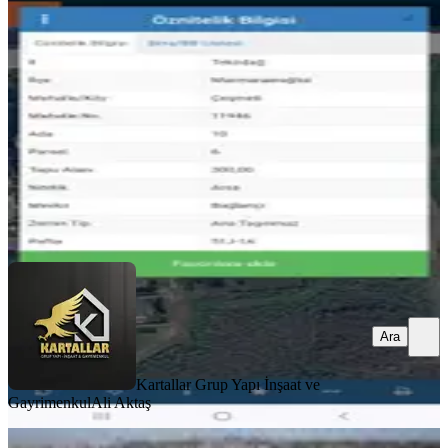
Tekirdağ, Marmaraereğlisi
300 m²
·
9.000/m²
·
05.08.2026
2.700.000 ₺
Kartallar Grup Yapı İnşaat ve Gayrimenkul
Ali Aktaş
Ara
Ara
Kartallar Grup Yapı İnşaat ve
Gayrimenkul
Ali Aktaş
YENİ