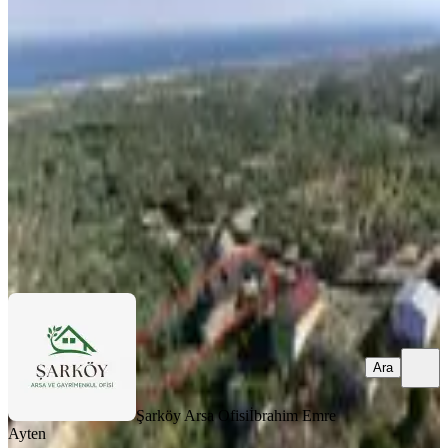
3+1 Ahşap Ev Deniz Manzaralı
Tekirdağ, Şarköy
800 m²
·
Kanalizasyon, Yolu Açılmış
·
7.063/m²
·
20.07.2026
5.650.000 ₺
Şarköy Arsa Ofisi
İbrahim Emre Ayten
Ara
Ara
Şarköy Arsa Ofisi
İbrahim Emre
Ayten