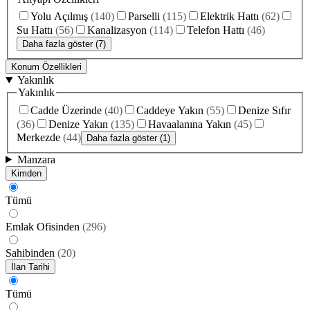
Yolu Açılmış
(
140
)
Parselli
(
115
)
Elektrik Hattı
(
62
)
Su Hattı
(
56
)
Kanalizasyon
(
114
)
Telefon Hattı
(
46
)
Daha fazla göster (7)
Konum Özellikleri
Yakınlık
Yakınlık
Cadde Üzerinde
(
40
)
Caddeye Yakın
(
55
)
Denize Sıfır
(
36
)
Denize Yakın
(
135
)
Havaalanına Yakın
(
45
)
Merkezde
(
44
)
Daha fazla göster (1)
Manzara
Kimden
Tümü
Emlak Ofisinden
(
296
)
Sahibinden
(
20
)
İlan Tarihi
Tümü