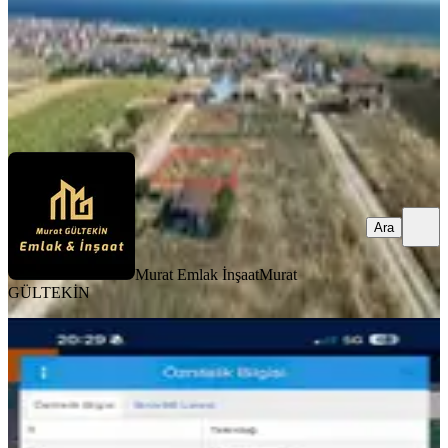
Murat Emlak İnşaat
Murat GÜLTEKİN
Ara
Ara
Murat Emlak İnşaat
Murat
GÜLTEKİN
YENİ
Tekirdağ Marmaraereğlisi'nde 310
M2 3 Kat İmarlı Villa Arsası
Tekirdağ, Marmaraereğlisi
311 m²
·
11.897/m²
·
02.08.2026