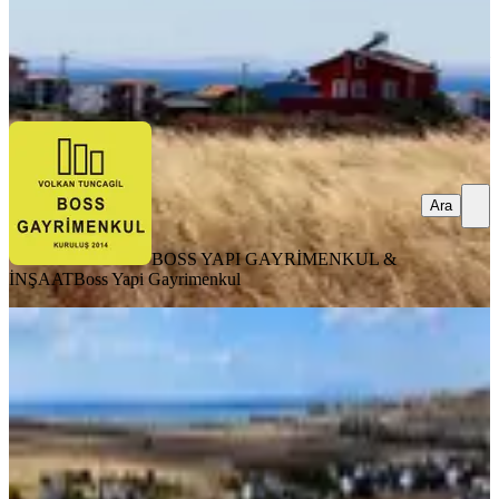
BOSS YAPI GAYRİMENKUL & İNŞAAT
Boss Yapi Gayrimenkul
Ara
Ara
BOSS YAPI GAYRİMENKUL &
İNŞAAT
Boss Yapi Gayrimenkul
TAKASLI
Süleymanpaşada Deniz Manzaralı
Villa İmarlı 720 Metre Arsa!!!
Tekirdağ, Süleymanpaşa
720 m²
·
7.778/m²
·
31.07.2026
5.600.000 ₺