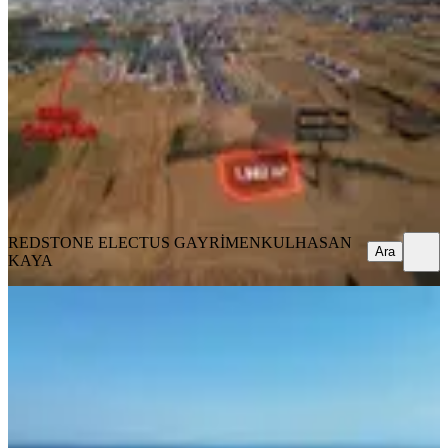
Önerler'de Fırsat Parsel Satışta!
Tekirdağ, Çorlu
1982 m²
·
11.100/m²
·
04.08.2026
22.000.000 ₺
REDSTONE ELECTUS GAYRİMENKUL
HASAN KAYA
Ara
REDSTONE ELECTUS GAYRİMENKUL
HASAN
Ara
KAYA
YENİ
Şarköy İstiklal Mh. % 25 İmarlı Full
Deniz Manzaralı
Tekirdağ, Şarköy
277 m²
·
11.733/m²
·
03.08.2026
3.250.000 ₺