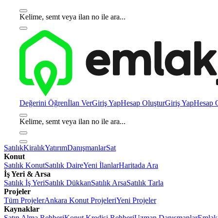
Kelime, semt veya ilan no ile ara...
Değerini Öğren
İlan Ver
Giriş Yap
Hesap Oluştur
Giriş Yap
Hesap O
Kelime, semt veya ilan no ile ara...
Satılık
Kiralık
Yatırım
Danışmanlar
Sat
Konut
Satılık Konut
Satılık Daire
Yeni İlanlar
Haritada Ara
İş Yeri & Arsa
Satılık İş Yeri
Satılık Dükkan
Satılık Arsa
Satılık Tarla
Projeler
Tüm Projeler
Ankara Konut Projeleri
Yeni Projeler
Kaynaklar
Satın Alma Rehberi
Konut Kredisi Rehberi
Uzman Danışmanlar
Emlakj