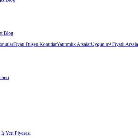
et Blog
onutlar
Fiyatı Düşen Konutlar
Yatırımlık Arsalar
Uygun m² Fiyatlı Arsala
hberi
k İş Yeri Piyasası