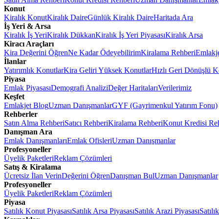
Konut
Kiralık Konut
Kiralık Daire
Günlük Kiralık Daire
Haritada Ara
İş Yeri & Arsa
Kiralık İş Yeri
Kiralık Dükkan
Kiralık İş Yeri Piyasası
Kiralık Arsa
Kiracı Araçları
Kira Değerini Öğren
Ne Kadar Ödeyebilirim
Kiralama Rehberi
Emlakj
İlanlar
Yatırımlık Konutlar
Kira Geliri Yüksek Konutlar
Hızlı Geri Dönüşlü K
Piyasa
Emlak Piyasası
Demografi Analizi
Değer Haritaları
Verilerimiz
Keşfet
Emlakjet Blog
Uzman Danışmanlar
GYF (Gayrimenkul Yatırım Fonu)
Rehberler
Satın Alma Rehberi
Satıcı Rehberi
Kiralama Rehberi
Konut Kredisi Re
Danışman Ara
Emlak Danışmanları
Emlak Ofisleri
Uzman Danışmanlar
Profesyoneller
Üyelik Paketleri
Reklam Çözümleri
Satış & Kiralama
Ücretsiz İlan Verin
Değerini Öğren
Danışman Bul
Uzman Danışmanlar
Profesyoneller
Üyelik Paketleri
Reklam Çözümleri
Piyasa
Satılık Konut Piyasası
Satılık Arsa Piyasası
Satılık Arazi Piyasası
Satılı