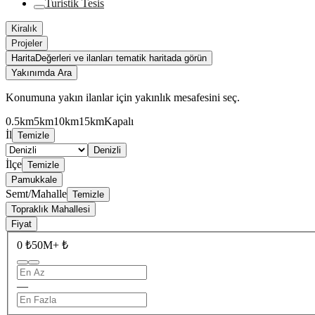
Turistik Tesis
Kiralık
Projeler
Harita
Değerleri ve ilanları tematik haritada görün
Yakınımda Ara
Konumuna yakın ilanlar için yakınlık mesafesini seç.
0.5km
5km
10km
15km
Kapalı
İl
Temizle
Denizli
İlçe
Temizle
Pamukkale
Semt/Mahalle
Temizle
Topraklık Mahallesi
Fiyat
0 ₺
50M+ ₺
—