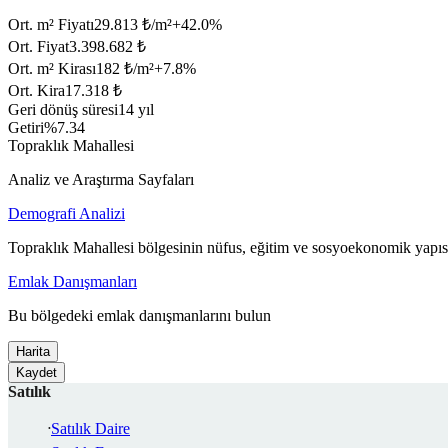
Ort. m² Fiyatı
29.813 ₺/m²
+
42.0
%
Ort. Fiyat
3.398.682 ₺
Ort. m² Kirası
182 ₺/m²
+
7.8
%
Ort. Kira
17.318 ₺
Geri dönüş süresi
14 yıl
Getiri
%7.34
Topraklık Mahallesi
Analiz ve Araştırma Sayfaları
Demografi Analizi
Topraklık Mahallesi bölgesinin nüfus, eğitim ve sosyoekonomik yapısı
Emlak Danışmanları
Bu bölgedeki emlak danışmanlarını bulun
Harita
Kaydet
Satılık
Satılık Daire