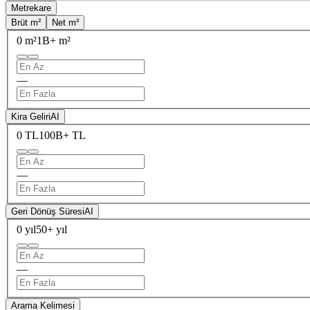
Metrekare
Brüt m²
Net m²
0 m²
1B+ m²
—
Kira Geliri
AI
0 TL
100B+ TL
—
Geri Dönüş Süresi
AI
0 yıl
50+ yıl
—
Arama Kelimesi