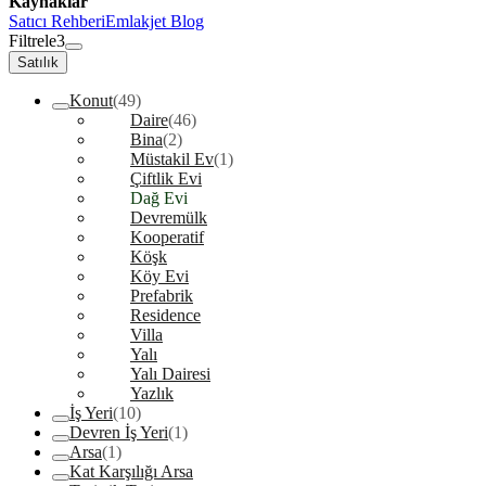
Kaynaklar
Satıcı Rehberi
Emlakjet Blog
Filtrele
3
Satılık
Konut
(49)
Daire
(46)
Bina
(2)
Müstakil Ev
(1)
Çiftlik Evi
Dağ Evi
Devremülk
Kooperatif
Köşk
Köy Evi
Prefabrik
Residence
Villa
Yalı
Yalı Dairesi
Yazlık
İş Yeri
(10)
Devren İş Yeri
(1)
Arsa
(1)
Kat Karşılığı Arsa