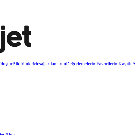
luştur
Bildirimler
Mesajlar
İlanlarım
Değerlemelerim
Favorilerim
Kayıtlı 
et Blog