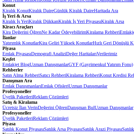
Konut
Kiralık Konut
Kiralık Daire
Günlük Kiralık Daire
Haritada Ara
İş Yeri & Arsa
Kiralık İş Yeri
Kiralık Dükkan
Kiralık İş Yeri Piyasası
Kiralık Arsa
Kiracı Araçları
Kira Değerini Öğren
Ne Kadar Ödeyebilirim
Kiralama Rehberi
Emlakj
İlanlar
Yatırımlık Konutlar
Kira Geliri Yüksek Konutlar
Hızlı Geri Dönüşlü K
Piyasa
Emlak Piyasası
Demografi Analizi
Değer Haritaları
Verilerimiz
Keşfet
Emlakjet Blog
Uzman Danışmanlar
GYF (Gayrimenkul Yatırım Fonu)
Rehberler
Satın Alma Rehberi
Satıcı Rehberi
Kiralama Rehberi
Konut Kredisi Re
Danışman Ara
Emlak Danışmanları
Emlak Ofisleri
Uzman Danışmanlar
Profesyoneller
Üyelik Paketleri
Reklam Çözümleri
Satış & Kiralama
Ücretsiz İlan Verin
Değerini Öğren
Danışman Bul
Uzman Danışmanlar
Profesyoneller
Üyelik Paketleri
Reklam Çözümleri
Piyasa
Satılık Konut Piyasası
Satılık Arsa Piyasası
Satılık Arazi Piyasası
Satılı