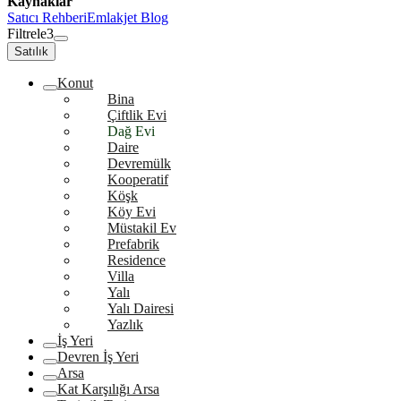
Kaynaklar
Satıcı Rehberi
Emlakjet Blog
Filtrele
3
Satılık
Konut
Bina
Çiftlik Evi
Dağ Evi
Daire
Devremülk
Kooperatif
Köşk
Köy Evi
Müstakil Ev
Prefabrik
Residence
Villa
Yalı
Yalı Dairesi
Yazlık
İş Yeri
Devren İş Yeri
Arsa
Kat Karşılığı Arsa