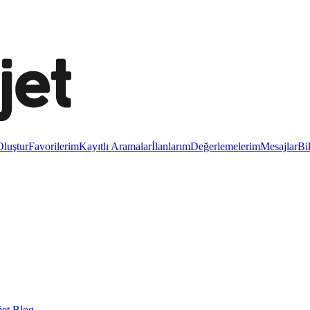
luştur
Favorilerim
Kayıtlı Aramalar
İlanlarım
Değerlemelerim
Mesajlar
Bi
et Blog