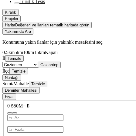
Turistik Tesis
Kiralık
Projeler
Harita
Değerleri ve ilanları tematik haritada görün
Yakınımda Ara
Konumuna yakın ilanlar için yakınlık mesafesini seç.
0.5km
5km
10km
15km
Kapalı
İl
Temizle
Gaziantep
İlçe
Temizle
Nurdağı
Semt/Mahalle
Temizle
Demirler Mahallesi
Fiyat
0 ₺
50M+ ₺
—