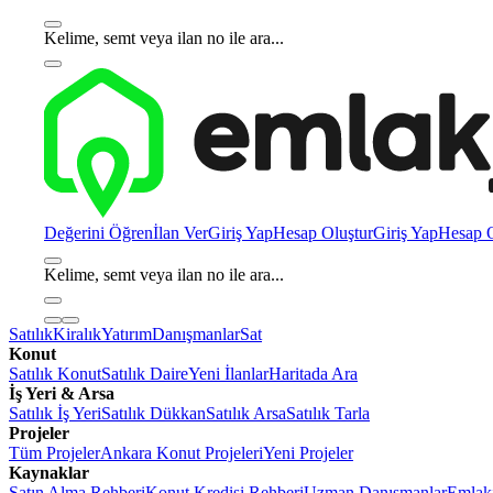
Kelime, semt veya ilan no ile ara...
Değerini Öğren
İlan Ver
Giriş Yap
Hesap Oluştur
Giriş Yap
Hesap O
Kelime, semt veya ilan no ile ara...
Satılık
Kiralık
Yatırım
Danışmanlar
Sat
Konut
Satılık Konut
Satılık Daire
Yeni İlanlar
Haritada Ara
İş Yeri & Arsa
Satılık İş Yeri
Satılık Dükkan
Satılık Arsa
Satılık Tarla
Projeler
Tüm Projeler
Ankara Konut Projeleri
Yeni Projeler
Kaynaklar
Satın Alma Rehberi
Konut Kredisi Rehberi
Uzman Danışmanlar
Emlakj