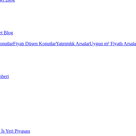
et Blog
onutlar
Fiyatı Düşen Konutlar
Yatırımlık Arsalar
Uygun m² Fiyatlı Arsala
hberi
k İş Yeri Piyasası