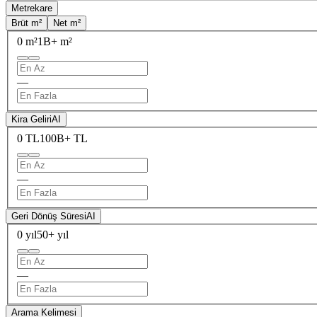
Metrekare
Brüt m²
Net m²
0 m²
1B+ m²
—
Kira Geliri
AI
0 TL
100B+ TL
—
Geri Dönüş Süresi
AI
0 yıl
50+ yıl
—
Arama Kelimesi