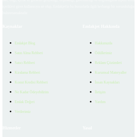
içerikleri giren kullanıcıya ait olup, Emlakjet'in bu hususlarla ilgili herhangi bir sorumluluğu
bulunmamaktadır.
Kaynaklar
Emlakjet Hakkında
Emlakjet Blog
Hakkımızda
Satın Alma Rehberi
Ödüllerimiz
Satıcı Rehberi
Reklam Çözümleri
Kiralama Rehberi
Kurumsal Materyaller
Konut Kredisi Rehberi
İnsan Kaynakları
Ne Kadar Ödeyebilirim
İletişim
Emlak Değeri
Yardım
Verilerimiz
Hizmetler
Yasal