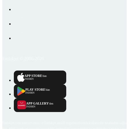
Emlakjet © 2006-2026
APP STORE
'dan
İNDİRİN
PLAY STORE
'dan
İNDİRİN
APP GALLERY
'den
İNDİRİN
Emlakjet.com internet sitesi ve Emlakjet mobil uygulamalarında kullanıcılar tarafından sağlana
ilan, bilgi, içerik ve görselin gerçekliği, orijinalliği, güvenilirliği ve doğruluğuna ilişkin soru