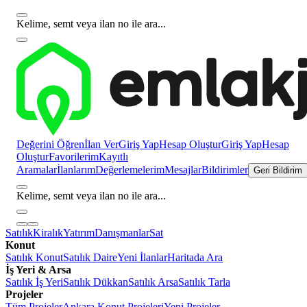
Kelime, semt veya ilan no ile ara...
Değerini Öğren
İlan Ver
Giriş Yap
Hesap Oluştur
Giriş Yap
Hesap
Oluştur
Favorilerim
Kayıtlı
Aramalar
İlanlarım
Değerlemelerim
Mesajlar
Bildirimler
Geri Bildirim
Kelime, semt veya ilan no ile ara...
Satılık
Kiralık
Yatırım
Danışmanlar
Sat
Konut
Satılık Konut
Satılık Daire
Yeni İlanlar
Haritada Ara
İş Yeri & Arsa
Satılık İş Yeri
Satılık Dükkan
Satılık Arsa
Satılık Tarla
Projeler
Tüm Projeler
Ankara Konut Projeleri
Yeni Projeler