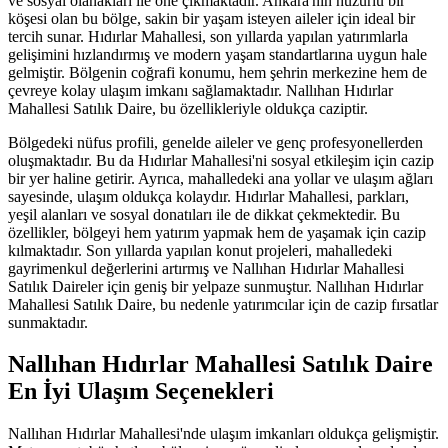
ve sosyal olanakları ile öne çıkmaktadır. Ankara'nın huzurlu bir
köşesi olan bu bölge, sakin bir yaşam isteyen aileler için ideal bir
tercih sunar. Hıdırlar Mahallesi, son yıllarda yapılan yatırımlarla
gelişimini hızlandırmış ve modern yaşam standartlarına uygun hale
gelmiştir. Bölgenin coğrafi konumu, hem şehrin merkezine hem de
çevreye kolay ulaşım imkanı sağlamaktadır. Nallıhan Hıdırlar
Mahallesi Satılık Daire, bu özellikleriyle oldukça caziptir.
Bölgedeki nüfus profili, genelde aileler ve genç profesyonellerden
oluşmaktadır. Bu da Hıdırlar Mahallesi'ni sosyal etkileşim için cazip
bir yer haline getirir. Ayrıca, mahalledeki ana yollar ve ulaşım ağları
sayesinde, ulaşım oldukça kolaydır. Hıdırlar Mahallesi, parkları,
yeşil alanları ve sosyal donatıları ile de dikkat çekmektedir. Bu
özellikler, bölgeyi hem yatırım yapmak hem de yaşamak için cazip
kılmaktadır. Son yıllarda yapılan konut projeleri, mahalledeki
gayrimenkul değerlerini artırmış ve Nallıhan Hıdırlar Mahallesi
Satılık Daireler için geniş bir yelpaze sunmuştur. Nallıhan Hıdırlar
Mahallesi Satılık Daire, bu nedenle yatırımcılar için de cazip fırsatlar
sunmaktadır.
Nallıhan Hıdırlar Mahallesi Satılık Daire
En İyi Ulaşım Seçenekleri
Nallıhan Hıdırlar Mahallesi'nde ulaşım imkanları oldukça gelişmiştir.