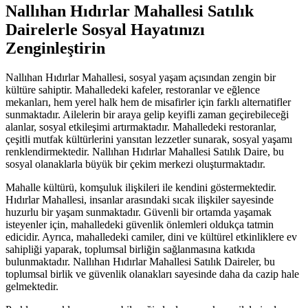
Nallıhan Hıdırlar Mahallesi Satılık
Dairelerle Sosyal Hayatınızı
Zenginleştirin
Nallıhan Hıdırlar Mahallesi, sosyal yaşam açısından zengin bir
kültüre sahiptir. Mahalledeki kafeler, restoranlar ve eğlence
mekanları, hem yerel halk hem de misafirler için farklı alternatifler
sunmaktadır. Ailelerin bir araya gelip keyifli zaman geçirebileceği
alanlar, sosyal etkileşimi artırmaktadır. Mahalledeki restoranlar,
çeşitli mutfak kültürlerini yansıtan lezzetler sunarak, sosyal yaşamı
renklendirmektedir. Nallıhan Hıdırlar Mahallesi Satılık Daire, bu
sosyal olanaklarla büyük bir çekim merkezi oluşturmaktadır.
Mahalle kültürü, komşuluk ilişkileri ile kendini göstermektedir.
Hıdırlar Mahallesi, insanlar arasındaki sıcak ilişkiler sayesinde
huzurlu bir yaşam sunmaktadır. Güvenli bir ortamda yaşamak
isteyenler için, mahalledeki güvenlik önlemleri oldukça tatmin
edicidir. Ayrıca, mahalledeki camiler, dini ve kültürel etkinliklere ev
sahipliği yaparak, toplumsal birliğin sağlanmasına katkıda
bulunmaktadır. Nallıhan Hıdırlar Mahallesi Satılık Daireler, bu
toplumsal birlik ve güvenlik olanakları sayesinde daha da cazip hale
gelmektedir.