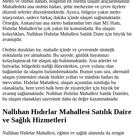
Metro ve otobüs hatları, bölgenin en önemli ulaşım araçlarındandır.
Mahalledeki ana otobüs hatları, şehir merkezine ve çevre ilçelere
düzenli seferler düzenlemektedir. Ayrıca, bölgeye yakın metro
istasyonları, sadece birkaç dakika içinde ulaşım sağlamaktadır.
Örneğin, Ankara'nın ana metro hatlarından biri olan M1 Hattı,
Hıdırlar Mahallesi'ne çok yakın bir konumdadır. Bu ulaşım
kolaylıkları, Nallıhan Hıdırlar Mahallesi Satılık Daire için büyük bir
avantajdır.
Otobüs durakları ise, mahalle içinde ve çevresinde stratejik
noktalarda yer almaktadır. Bu sayede, günlük hayatınızı
kolaylaştıracak bir ulaşım ağı bulunmaktadır. Ana arterler ve
bulvarlar, bölgedeki trafiği düzenlerken, çevre yoluna olan
bağlantılar da ulaşımı hızlandırmaktadır. Bunun yanı sıra, alternatif
ulaşım yöntemleri olarak bisiklet yolları ve minibüs hatları da
mevcuttur. Hıdırlar Mahallesi, ulaşım açısından sunduğu bu
olanaklarla, hem yerel halk hem de ziyaretçiler için büyük bir
avantaj sağlamaktadır. Nallıhan Hıdırlar Mahallesi Satılık Daireler,
bu ulaşım olanakları sayesinde daha da değer kazanmaktadır.
Nallıhan Hıdırlar Mahallesi Satılık Daire
ve Sağlık Hizmetleri
Nallıhan Hıdırlar Mahallesi, eğitim ve sağlık alanında da zengin