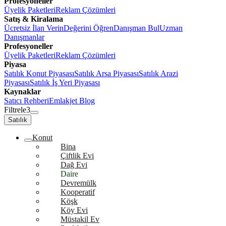
Profesyoneller
Üyelik Paketleri
Reklam Çözümleri
Satış & Kiralama
Ücretsiz İlan Verin
Değerini Öğren
Danışman Bul
Uzman
Danışmanlar
Profesyoneller
Üyelik Paketleri
Reklam Çözümleri
Piyasa
Satılık Konut Piyasası
Satılık Arsa Piyasası
Satılık Arazi
Piyasası
Satılık İş Yeri Piyasası
Kaynaklar
Satıcı Rehberi
Emlakjet Blog
Filtrele
3
Satılık
Konut
Bina
Çiftlik Evi
Dağ Evi
Daire
Devremülk
Kooperatif
Köşk
Köy Evi
Müstakil Ev