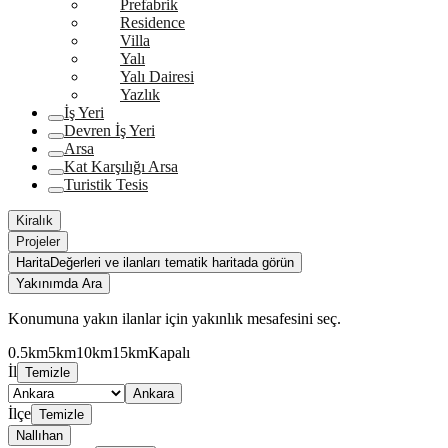
Prefabrik
Residence
Villa
Yalı
Yalı Dairesi
Yazlık
İş Yeri
Devren İş Yeri
Arsa
Kat Karşılığı Arsa
Turistik Tesis
Kiralık
Projeler
Harita
Değerleri ve ilanları tematik haritada görün
Yakınımda Ara
Konumuna yakın ilanlar için yakınlık mesafesini seç.
0.5km
5km
10km
15km
Kapalı
İl
Temizle
Ankara
İlçe
Temizle
Nallıhan