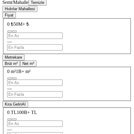
Semt/Mahalle
Temizle
Hıdırlar Mahallesi
Fiyat
0 ₺
50M+ ₺
—
Metrekare
Brüt m²
Net m²
0 m²
1B+ m²
—
Kira Geliri
AI
0 TL
100B+ TL
—