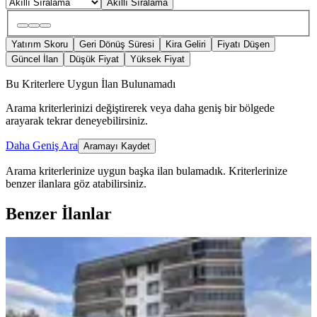
Akıllı Sıralama
Yatırım Skoru
Geri Dönüş Süresi
Kira Geliri
Fiyatı Düşen
Güncel İlan
Düşük Fiyat
Yüksek Fiyat
Bu Kriterlere Uygun İlan Bulunamadı
Arama kriterlerinizi değiştirerek veya daha geniş bir bölgede
arayarak tekrar deneyebilirsiniz.
Daha Geniş Ara
Aramayı Kaydet
Arama kriterlerinize uygun başka ilan bulamadık.
Kriterlerinize
benzer ilanlara göz atabilirsiniz.
Benzer İlanlar
MANZARALI
Realty Pex Vizyondan Çayırhan Mah.
Satılık 3+1 Daire
Nallıhan, Çayırhan Mahallesi