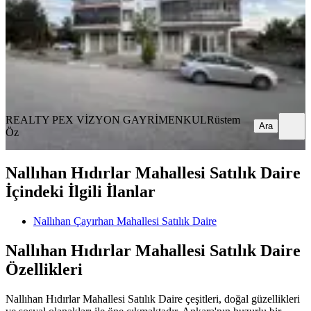
3+1
·
135 m²
·
3. Kat
·
07.07.2026
2.900.000 ₺
REALTY PEX VİZYON GAYRİMENKUL
Rüstem Öz
Ara
REALTY PEX VİZYON GAYRİMENKUL
Rüstem
Ara
Öz
Nallıhan Hıdırlar Mahallesi Satılık Daire
İçindeki İlgili İlanlar
Nallıhan Çayırhan Mahallesi Satılık Daire
Nallıhan Hıdırlar Mahallesi Satılık Daire
Özellikleri
Nallıhan Hıdırlar Mahallesi Satılık Daire çeşitleri, doğal güzellikleri