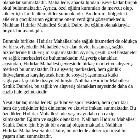
olanaklar sunmaktadır. Mahallede, anaokulundan liseye kadar birçok
okul bulunmaktadır. Ayrıca, özel eğitim kurumları da mevcut olup,
aileler için farklı alternatifler sunmaktadır. Bu durum, bölgedeki
ailelerin çocuklarının eğitimine önem verdiğini göstermektedir.
Nallıhan Hıdırlar Mahallesi Satılık Daire, bu eğitim olanaklarıyla
büyük bir avantajdır.
Bununla birlikte, Hıdırlar Mahallesi'nde sağlık hizmetleri de oldukça
iyi bir seviyededir. Mahallede yer alan devlet hastanesi, sağlık
hizmetlerine hızlı erişim sağlamaktadır. Ayrıca, çeşitli özel hastaneler
ve sağlık merkezleri de bulunmaktadır. Alışveriş olanakları
açısından, Hıdırlar Mahallesi çevresinde birkaç market ve alışveriş
merkezi bulunmaktadır. Bu alışveriş merkezleri, hem günlük
ihtiyaçlarınızı karşılayacak hem de sosyal yaşamınıza katkı
sağlayacak şekilde dizayn edilmiştir. Nallıhan Hıdırlar Mahallesi
Satılık Daireler, bu sağlık ve alışveriş olanakları sayesinde daha da
cazip hale gelmektedir.
Yeşil alanlar, mahalledeki parklar ve spor tesisleri, hem çocuklar
hem de yetişkinler için dinlenme ve aktivite imkanı sunmaktadır. Bu
özellikler, Hıdırlar Mahallesi'nde yaşamayı daha da cazip
kılmaktadır. Eğitim ve sağlık olanakları, Nallıhan Hıdırlar Mahallesi
Satılık Daire için büyük bir avantaj oluşturmaktadır. Nallıhan
Hıdırlar Mahallesi Satılık Daire, bu nedenle aileler için ideal bir
yaşam alanı sunmaktadır.