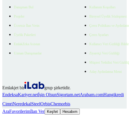
Danışman Bul
Kullanım Koşulları
Projeler
Bireysel Üyelik Sözleşmesi
Ücretsiz İlan Verin
Çerez Politikası ve Aydınlat
Üyelik Paketleri
Çerez Ayarları
EmlakZeka Asistan
Kullanıcı Veri Gizliliği Bildi
Uzman Danışmanlar
Ziyaretçi Veri Gizliliği
Müşteri Yetkilisi Veri Gizlili
Aday Aydınlatma Metni
Emlakjet bir
grup şirketidir.
Endeksa
Kariyer.net
İşin Olsun
Sigortam.net
Arabam.com
Hangikredi
Cimri
Neredekal
SteelOrbis
Chemorbis
Ara
Favorilerim
İlan Ver
Keşfet
Hesabım