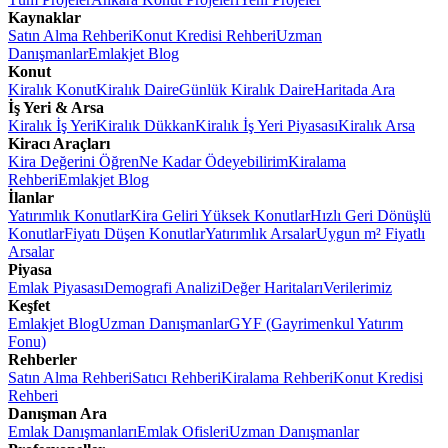
Kaynaklar
Satın Alma Rehberi
Konut Kredisi Rehberi
Uzman
Danışmanlar
Emlakjet Blog
Konut
Kiralık Konut
Kiralık Daire
Günlük Kiralık Daire
Haritada Ara
İş Yeri & Arsa
Kiralık İş Yeri
Kiralık Dükkan
Kiralık İş Yeri Piyasası
Kiralık Arsa
Kiracı Araçları
Kira Değerini Öğren
Ne Kadar Ödeyebilirim
Kiralama
Rehberi
Emlakjet Blog
İlanlar
Yatırımlık Konutlar
Kira Geliri Yüksek Konutlar
Hızlı Geri Dönüşlü
Konutlar
Fiyatı Düşen Konutlar
Yatırımlık Arsalar
Uygun m² Fiyatlı
Arsalar
Piyasa
Emlak Piyasası
Demografi Analizi
Değer Haritaları
Verilerimiz
Keşfet
Emlakjet Blog
Uzman Danışmanlar
GYF (Gayrimenkul Yatırım
Fonu)
Rehberler
Satın Alma Rehberi
Satıcı Rehberi
Kiralama Rehberi
Konut Kredisi
Rehberi
Danışman Ara
Emlak Danışmanları
Emlak Ofisleri
Uzman Danışmanlar