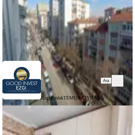
3+1
·
135 m²
·
7. Kat
·
07.08.2026
4.575.000 ₺
Ezgi Emlak
TEMUR ÇIYRAK
Ara
Ara
Ezgi Emlak
TEMUR ÇIYRAK
YENİ
Batıkent Emlak'tan Ergazi Mah Ara
Kat Full Yapılı 3+1 Satılık
Yenimahalle, Ergazi Mahallesi