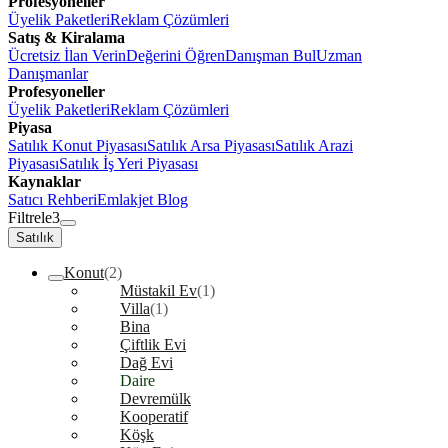
Profesyoneller
Üyelik Paketleri
Reklam Çözümleri
Satış & Kiralama
Ücretsiz İlan Verin
Değerini Öğren
Danışman Bul
Uzman
Danışmanlar
Profesyoneller
Üyelik Paketleri
Reklam Çözümleri
Piyasa
Satılık Konut Piyasası
Satılık Arsa Piyasası
Satılık Arazi
Piyasası
Satılık İş Yeri Piyasası
Kaynaklar
Satıcı Rehberi
Emlakjet Blog
Filtrele
3
Satılık
Konut
(2)
Müstakil Ev
(1)
Villa
(1)
Bina
Çiftlik Evi
Dağ Evi
Daire
Devremülk
Kooperatif
Köşk