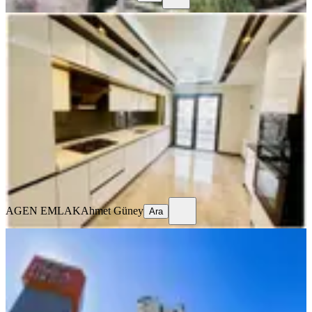
YENİ
Agen'den Burç Mahallesinde Full
Yapılı Süper Lüks 3+1 Daireler
Yenimahalle, Burç Mahallesi
3+1
·
150 m²
·
1. Kat
·
06.08.2026
7.550.000 ₺
AGEN EMLAK
Ahmet Güney
Ara
AGEN EMLAK
Ahmet Güney
Ara
YENİ
Gamador Parla B Blok'ta Göksu
Cephe Bahçe Katı 1+1 Satılık Daire
Yenimahalle, Cumhuriyet Mahallesi