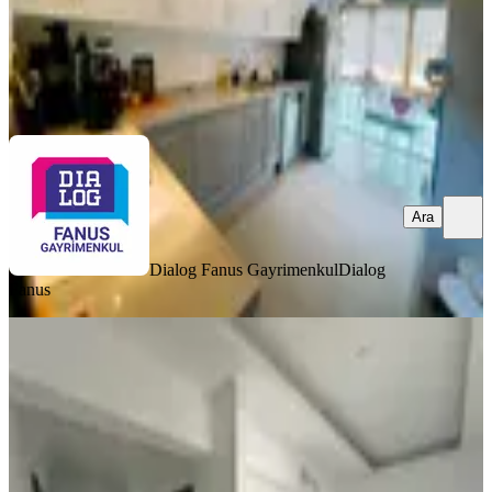
Dialog Fanus Gayrimenkul
Dialog Fanus
Ara
Ara
Dialog Fanus Gayrimenkul
Dialog
Fanus
YENİ
Hakan'dan Sıfır4+1 Ebeveyn
Banyosu G.odalı 7.kat Manzaralı
Daire
Yenimahalle, Yukarı Yahyalar Mahallesi
4+1
·
157 m²
·
7. Kat
·
06.08.2026