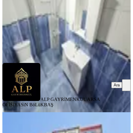
2+1
·
105 m²
·
Bahçe katı
·
06.08.2026
2.450.000 ₺
ALP GAYRİMENKUL ARSA OFİSİ
YASiN BöLüKBAŞ
Ara
Ara
ALP GAYRİMENKUL ARSA
OFİSİ
YASiN BöLüKBAŞ
YENİ
Alp Gayrimenkul'den Yakacık Kuzey
Yıldızında Site İçerisinde 3+1