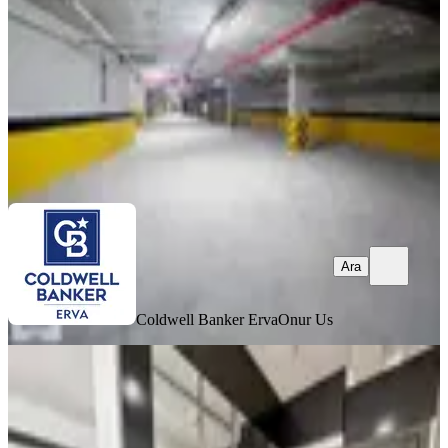
1+1
·
65 m²
·
3. Kat
·
06.08.2026
6.250.000 ₺
Coldwell Banker Erva
Onur Us
Ara
Ara
Coldwell Banker Erva
Onur Us
YENİ
Turgut Özal Mahallesi Güvenlikli
Sitede Yüksek Kat 1+1 Rezidans
Yenimahalle, Turgut Özal Mahallesi