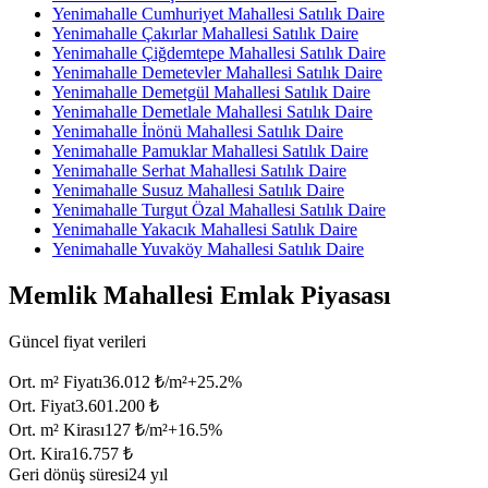
Yenimahalle Cumhuriyet Mahallesi Satılık Daire
Yenimahalle Çakırlar Mahallesi Satılık Daire
Yenimahalle Çiğdemtepe Mahallesi Satılık Daire
Yenimahalle Demetevler Mahallesi Satılık Daire
Yenimahalle Demetgül Mahallesi Satılık Daire
Yenimahalle Demetlale Mahallesi Satılık Daire
Yenimahalle İnönü Mahallesi Satılık Daire
Yenimahalle Pamuklar Mahallesi Satılık Daire
Yenimahalle Serhat Mahallesi Satılık Daire
Yenimahalle Susuz Mahallesi Satılık Daire
Yenimahalle Turgut Özal Mahallesi Satılık Daire
Yenimahalle Yakacık Mahallesi Satılık Daire
Yenimahalle Yuvaköy Mahallesi Satılık Daire
Memlik Mahallesi Emlak Piyasası
Güncel fiyat verileri
Ort. m² Fiyatı
36.012 ₺/m²
+
25.2
%
Ort. Fiyat
3.601.200 ₺
Ort. m² Kirası
127 ₺/m²
+
16.5
%
Ort. Kira
16.757 ₺
Geri dönüş süresi
24 yıl