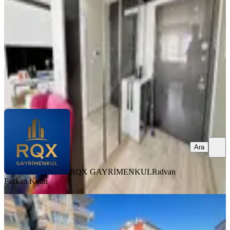
1+1
·
48 m²
·
10. Kat
·
06.08.2026
4.750.000 ₺
RQX GAYRİMENKUL
Rıdvan Furkan Kutlu
Ara
Ara
RQX GAYRİMENKUL
Rıdvan
Furkan Kutlu
YENİ
İvedik Caddesi -metro Yanı-ister Daire
İster Ofis 2+1 Üst Katta*