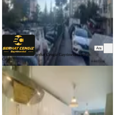
Serhat Cengiz Gayrimenkul
Serhat Cengiz
Ara
Ara
Serhat Cengiz Gayrimenkul
Serhat
Cengiz
YENİ
Yenimahalle'de Özel Mimari Tasarımlı
Geniş 4+1 Ters Dubleks
Yenimahalle, Esentepe Mahallesi
4+1
·
185 m²
·
Düz Giriş (Zemin)
·
06.08.2026
8.100.000 ₺