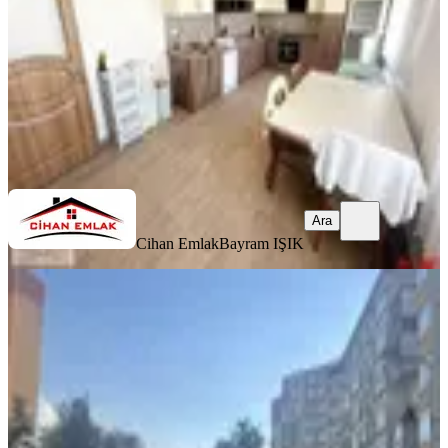
10.700.000 ₺
Cihan Emlak
Bayram IŞIK
Ara
Ara
Cihan Emlak
Bayram IŞIK
YENİ
Hastane Metrosu’na 5dk Asansörlü
3+1
Yenimahalle, Özevler Mahallesi
3+1
·
130 m²
·
9. Kat
·
06.08.2026
3.990.000 ₺