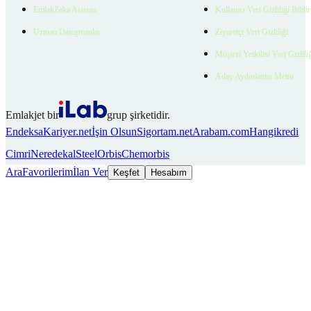
EmlakZeka Asistan
Kullanıcı Veri Gizliliği Bildi
Uzman Danışmanlar
Ziyaretçi Veri Gizliliği
Müşteri Yetkilisi Veri Gizlili
Aday Aydınlatma Metni
Emlakjet bir
grup şirketidir.
Endeksa
Kariyer.net
İşin Olsun
Sigortam.net
Arabam.com
Hangikredi
Cimri
Neredekal
SteelOrbis
Chemorbis
Ara
Favorilerim
İlan Ver
Keşfet
Hesabım