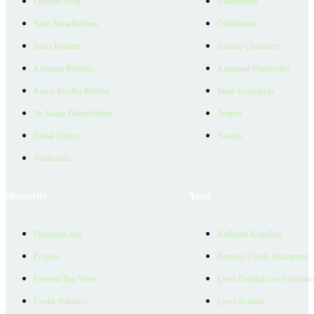
Emlakjet Blog
Hakkımızda
Satın Alma Rehberi
Ödüllerimiz
Satıcı Rehberi
Reklam Çözümleri
Kiralama Rehberi
Kurumsal Materyaller
Konut Kredisi Rehberi
İnsan Kaynakları
Ne Kadar Ödeyebilirim
İletişim
Emlak Değeri
Yardım
Verilerimiz
Hizmetler
Yasal
Danışman Bul
Kullanım Koşulları
Projeler
Bireysel Üyelik Sözleşmesi
Ücretsiz İlan Verin
Çerez Politikası ve Aydınlat
Üyelik Paketleri
Çerez Ayarları