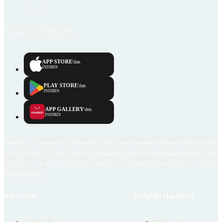
Emlakjet © 2006-2026
APP STORE
'dan
İNDİRİN
PLAY STORE
'dan
İNDİRİN
APP GALLERY
'den
İNDİRİN
Emlakjet.com internet sitesi ve Emlakjet mobil uygulamalarında kullanıcılar tarafından sağlana
ilan, bilgi, içerik ve görselin gerçekliği, orijinalliği, güvenilirliği ve doğruluğuna ilişkin soru
içerikleri giren kullanıcıya ait olup, Emlakjet'in bu hususlarla ilgili herhangi bir sorumluluğu
bulunmamaktadır.
Kaynaklar
Emlakjet Hakkında