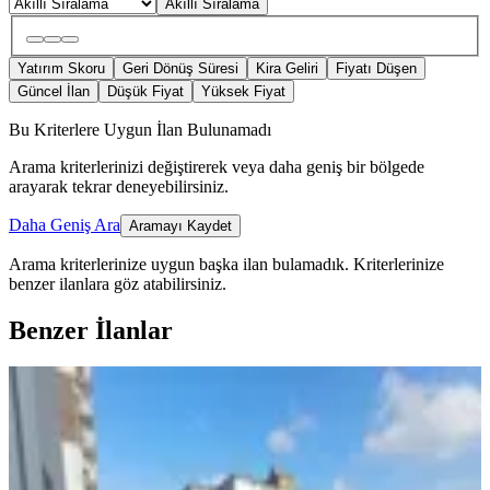
Akıllı Sıralama
Yatırım Skoru
Geri Dönüş Süresi
Kira Geliri
Fiyatı Düşen
Güncel İlan
Düşük Fiyat
Yüksek Fiyat
Bu Kriterlere Uygun İlan Bulunamadı
Arama kriterlerinizi değiştirerek veya daha geniş bir bölgede
arayarak tekrar deneyebilirsiniz.
Daha Geniş Ara
Aramayı Kaydet
Arama kriterlerinize uygun başka ilan bulamadık.
Kriterlerinize
benzer ilanlara göz atabilirsiniz.
Benzer İlanlar
YENİ
Demetevler 1.cadde Bağımsız Ara Kat
Ön Cephe Asansörlü Metro1dk
Yenimahalle, Demetlale Mahallesi