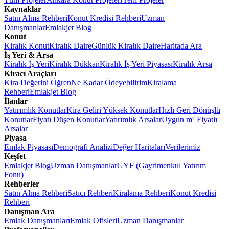
Kaynaklar
Satın Alma Rehberi
Konut Kredisi Rehberi
Uzman
Danışmanlar
Emlakjet Blog
Konut
Kiralık Konut
Kiralık Daire
Günlük Kiralık Daire
Haritada Ara
İş Yeri & Arsa
Kiralık İş Yeri
Kiralık Dükkan
Kiralık İş Yeri Piyasası
Kiralık Arsa
Kiracı Araçları
Kira Değerini Öğren
Ne Kadar Ödeyebilirim
Kiralama
Rehberi
Emlakjet Blog
İlanlar
Yatırımlık Konutlar
Kira Geliri Yüksek Konutlar
Hızlı Geri Dönüşlü
Konutlar
Fiyatı Düşen Konutlar
Yatırımlık Arsalar
Uygun m² Fiyatlı
Arsalar
Piyasa
Emlak Piyasası
Demografi Analizi
Değer Haritaları
Verilerimiz
Keşfet
Emlakjet Blog
Uzman Danışmanlar
GYF (Gayrimenkul Yatırım
Fonu)
Rehberler
Satın Alma Rehberi
Satıcı Rehberi
Kiralama Rehberi
Konut Kredisi
Rehberi
Danışman Ara
Emlak Danışmanları
Emlak Ofisleri
Uzman Danışmanlar