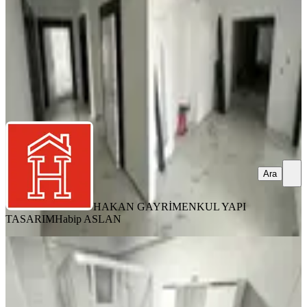
8.900.000 ₺
HAKAN GAYRİMENKUL YAPI TASARIM
Habip ASLAN
Ara
Ara
HAKAN GAYRİMENKUL YAPI
TASARIM
Habip ASLAN
YENİ
Alp Gayrimenkul'den Ergenekonda
2+1 Geniş Full Yapılı İskanlı
Yenimahalle, Ergenekon Mahallesi