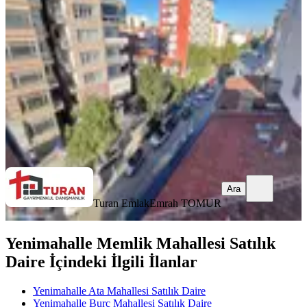
Yenimahalle, Özevler Mahallesi
2+1
·
100 m²
·
5. Kat
·
06.08.2026
2.650.000 ₺
Turan Emlak
Emrah TOMUR
Ara
Ara
Turan Emlak
Emrah TOMUR
Yenimahalle Memlik Mahallesi Satılık
Daire İçindeki İlgili İlanlar
Yenimahalle Ata Mahallesi Satılık Daire
Yenimahalle Burç Mahallesi Satılık Daire