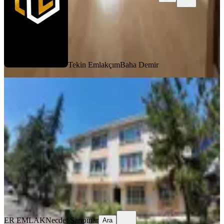
Tekin Emlakçım
Baha Demir
YENİ
Gazide Cadde Üzerinde 2+1 Çift
Balkon Satılık Daire
Yenimahalle, Gazi Mahallesi
2+1
·
90 m²
·
1. Kat
·
06.08.2026
6.300.000 ₺
ER EMLAK
Necdet Sarıpınar
Ara
ER EMLAK
Necdet Sarıpınar
Ara