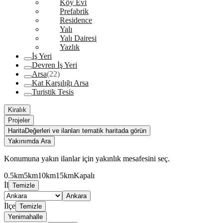
Köy Evi
Prefabrik
Residence
Yalı
Yalı Dairesi
Yazlık
İş Yeri
Devren İş Yeri
Arsa
(22)
Kat Karşılığı Arsa
Turistik Tesis
Kiralık
Projeler
Harita
Değerleri ve ilanları tematik haritada görün
Yakınımda Ara
Konumuna yakın ilanlar için yakınlık mesafesini seç.
0.5km
5km
10km
15km
Kapalı
İl
Temizle
Ankara
İlçe
Temizle
Yenimahalle