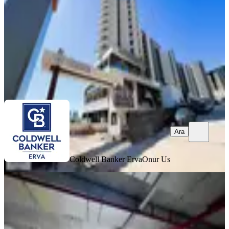
1+1
·
65 m²
·
Bahçe katı
·
06.08.2026
5.565.000 ₺
Coldwell Banker Erva
Onur Us
Ara
Ara
Coldwell Banker Erva
Onur Us
YENİ
Gamador Parla A Blok'ta Göl
Manzaralı Teraslı 1+1 Satılık Daire
Yenimahalle, Cumhuriyet Mahallesi