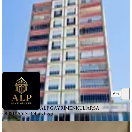
Yenimahalle, Kuzey Yıldızı Mahallesi
3+1
·
145 m²
·
8. Kat
·
06.08.2026
6.850.000 ₺
ALP GAYRİMENKUL ARSA OFİSİ
YASiN BöLüKBAŞ
Ara
Ara
ALP GAYRİMENKUL ARSA
OFİSİ
YASiN BöLüKBAŞ
YENİ
Tekin Emlaktan Pamuklarda İskanlı