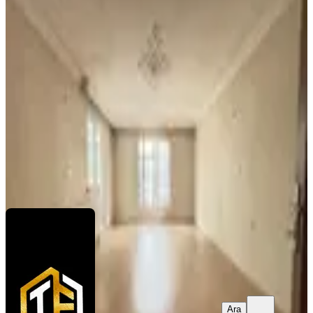
Asansörlü Teras Balkonlu Ebeveyn
Banyolu Satılık Daire !!!!
Yenimahalle, Pamuklar Mahallesi
3+1
·
165 m²
·
3. Kat
·
06.08.2026
6.990.000 ₺
Tekin Emlakçım
Baha Demir
Ara
Ara