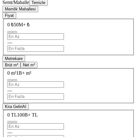
Semt/Mahalle
Temizle
Memlik Mahallesi
Fiyat
0 ₺
50M+ ₺
—
Metrekare
Brüt m²
Net m²
0 m²
1B+ m²
—
Kira Geliri
AI
0 TL
100B+ TL
—