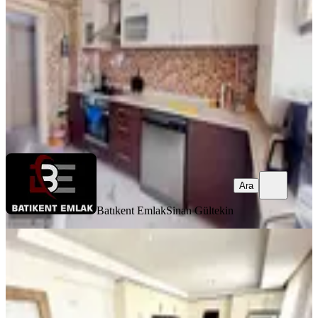
3+1
·
120 m²
·
3. Kat
·
07.08.2026
6.350.000 ₺
Batıkent Emlak
Sinan Gültekin
Ara
Ara
Batıkent Emlak
Sinan Gültekin
YENİ
Cihan'dan Çift Girişli Ankara
Ayaklarınızın Atında 5+2 Dublex
Yenimahalle, Çiğdemtepe Mahallesi
5+2
·
260 m²
·
14. Kat
·
07.08.2026