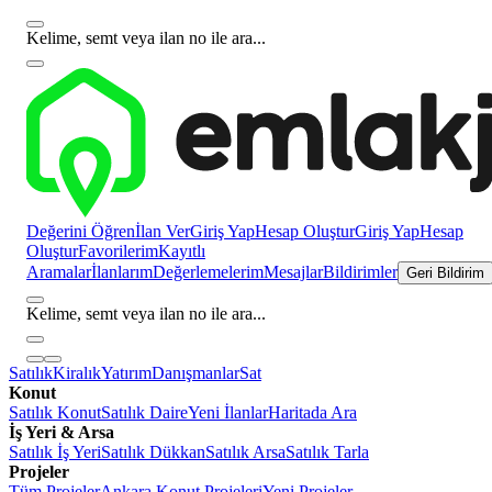
Kelime, semt veya ilan no ile ara...
Değerini Öğren
İlan Ver
Giriş Yap
Hesap Oluştur
Giriş Yap
Hesap
Oluştur
Favorilerim
Kayıtlı
Aramalar
İlanlarım
Değerlemelerim
Mesajlar
Bildirimler
Geri Bildirim
Kelime, semt veya ilan no ile ara...
Satılık
Kiralık
Yatırım
Danışmanlar
Sat
Konut
Satılık Konut
Satılık Daire
Yeni İlanlar
Haritada Ara
İş Yeri & Arsa
Satılık İş Yeri
Satılık Dükkan
Satılık Arsa
Satılık Tarla
Projeler
Tüm Projeler
Ankara Konut Projeleri
Yeni Projeler