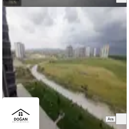
SİTE İÇİ
Eryaman Susuz'da 4+1 Ara Katta
Harika Geniş Satılık Sitede Daire
Yenimahalle, Susuz Mahallesi
4+1
·
175 m²
·
5. Kat
·
17.07.2026
13.650.000 ₺
Doğan Gayrimenkul
Hamit Sadi Doğan
Ara
Ara