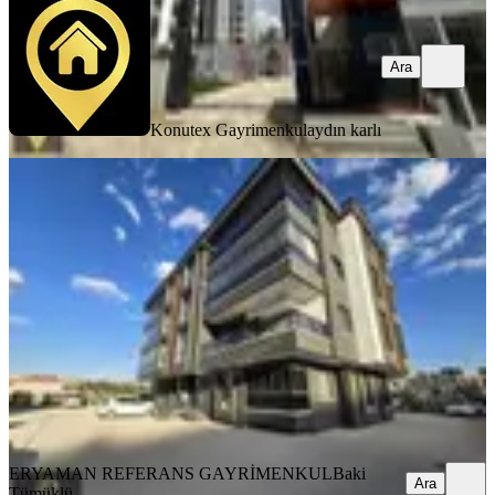
Ara
Konutex Gayrimenkul
aydın karlı
SIFIR BİNA
Susuz | Sıfır Bina | İskanlı | 2+1 |
Yerden Isıtma
Yenimahalle, Susuz Mahallesi
2+1
·
85 m²
·
Yüksek giriş
·
19.07.2026
5.150.000 ₺
ERYAMAN REFERANS GAYRİMENKUL
Baki Tümüklü
Ara
ERYAMAN REFERANS GAYRİMENKUL
Baki
Ara
Tümüklü