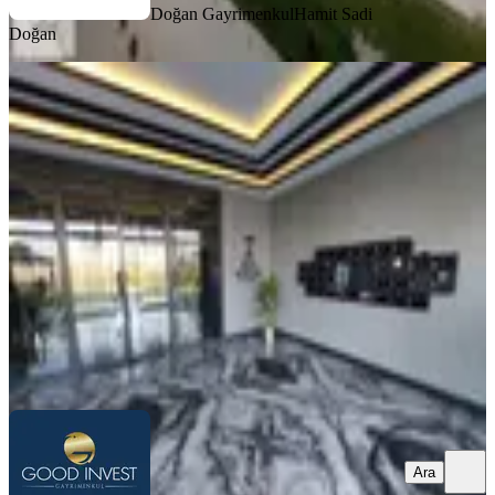
Doğan Gayrimenkul
Hamit Sadi
Doğan
MANZARALI
Yenimahalle Susuz Göksu Yakını Boş
Manzaralı 4,5+1 Daire
Yenimahalle, Susuz Mahallesi
4+1
·
205 m²
·
13. Kat
·
14.07.2026
11.800.000 ₺
Good İnvest Gayrimenkul
Onur Özkan
Ara
Ara