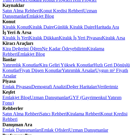
Kaynaklar
Satın Alma Rehberi
Konut Kredisi Rehberi
Uzman
Danışmanlar
Emlakjet Blog
Konut
Kiralık Konut
Kiralık Daire
Günlük Kiralık Daire
Haritada Ara
İş Yeri & Arsa
Kiralık İş Yeri
Kiralık Dükkan
Kiralık İş Yeri Piyasası
Kiralık Arsa
Kiracı Araçları
Kira Değerini Öğren
Ne Kadar Ödeyebilirim
Kiralama
Rehberi
Emlakjet Blog
İlanlar
Yatırımlık Konutlar
Kira Geliri Yüksek Konutlar
Hızlı Geri Dönüşlü
Konutlar
Fiyatı Düşen Konutlar
Yatırımlık Arsalar
Uygun m² Fiyatlı
Arsalar
Piyasa
Emlak Piyasası
Demografi Analizi
Değer Haritaları
Verilerimiz
Keşfet
Emlakjet Blog
Uzman Danışmanlar
GYF (Gayrimenkul Yatırım
Fonu)
Rehberler
Satın Alma Rehberi
Satıcı Rehberi
Kiralama Rehberi
Konut Kredisi
Rehberi
Danışman Ara
Emlak Danışmanları
Emlak Ofisleri
Uzman Danışmanlar