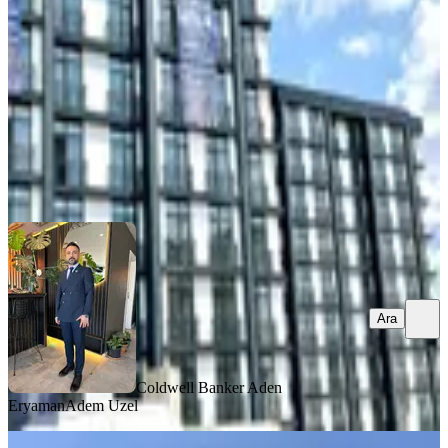
4+1
·
167 m²
·
6. Kat
·
06.08.2026
12.800.000 ₺
Coldwell Banker Aden Eryaman
Adem Uzel
Ara
Ara
Coldwell Banker Aden
Eryaman
Adem Uzel
MANZARALI