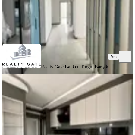
Realty Gate Batıkent
Turgut Barışık
Ara
Ara
Realty Gate Batıkent
Turgut Barışık
SIFIR BİNA
Yenimahalle Susuz Cumhuriyet
Göksu Satılık 4+1 Lüks Daire
Yenimahalle, Susuz Mahallesi
4+1
·
205 m²
·
Yüksek giriş
·
14.05.2026
13.249.000 ₺