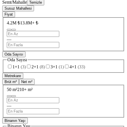
Semt/Mahalle
Temizle
Susuz Mahallesi
Fiyat
4.2M ₺
13.8M+ ₺
—
Oda Sayısı
Oda Sayısı
1+1
(
3
)
2+1
(
8
)
3+1
(
1
)
4+1
(
33
)
Metrekare
Brüt m²
Net m²
50 m²
210+ m²
—
Binanın Yaşı
Binanın Yaşı