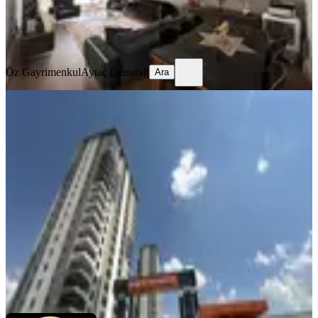
Öz Gayrimenkul
Aytaç Demirağ
Ara
Öz Gayrimenkul
Aytaç Demirağ
Ara
SIFIR BİNA
Yenimahalle Susuz Mah. 175m² 4+1
Satılık Fırsat Daire
Yenimahalle, Susuz Mahallesi
4+1
·
175 m²
·
3. Kat
·
25.07.2026
13.750.000 ₺
Konutex Gayrimenkul
aydın karlı
Ara