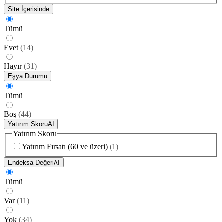
Site İçerisinde
Tümü
Evet
(
14
)
Hayır
(
31
)
Eşya Durumu
Tümü
Boş
(
44
)
Yatırım Skoru
AI
Yatırım Skoru
Yatırım Fırsatı (60 ve üzeri)
(
1
)
Endeksa Değeri
AI
Tümü
Var
(
11
)
Yok
(
34
)