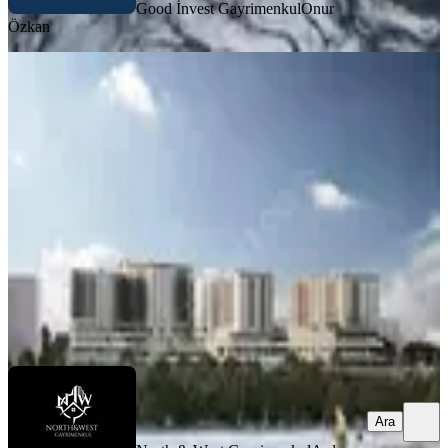
Good İnvest Gayrimenkul
Onur
Özkan
SİTE İÇİ
Gamador Parla'da Satılık Önü Açık
1+1 Satılık
Yenimahalle, Susuz Mahallesi
1+1
·
50 m²
·
9. Kat
·
09.07.2026
6.350.000 ₺
North & West Gayrimenkul
Arda Aldemir
Ara
Ara