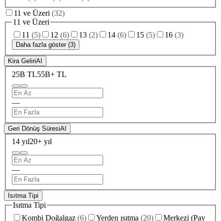
11 ve Üzeri
(
32
)
11 ve Üzeri
11
(
5
)
12
(
6
)
13
(
2
)
14
(
6
)
15
(
5
)
16
(
3
)
Daha fazla göster (3)
Kira Geliri
AI
25B TL
55B+ TL
—
Geri Dönüş Süresi
AI
14 yıl
20+ yıl
—
Isıtma Tipi
Isıtma Tipi
Kombi Doğalgaz
(
6
)
Yerden ısıtma
(
20
)
Merkezi (Pay