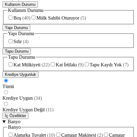
Kullanım Durumu
Kullanım Durumu
Boş
(
40
)
Mülk Sahibi Oturuyor
(
5
)
Yapı Durumu
Yapı Durumu
Sıfır
(
4
)
Tapu Durumu
Tapu Durumu
Kat Mülkiyeti
(
22
)
Kat İrtifakı
(
9
)
Tapu Kaydı Yok
(
7
)
Krediye Uygunluk
Tümü
Krediye Uygun
(
34
)
Krediye Uygun Değil
(
11
)
İç Özellikler
Banyo
Banyo
Alaturka Tuvalet
(
10
)
Çamaşır Makinesi
(
2
)
Çamaşır