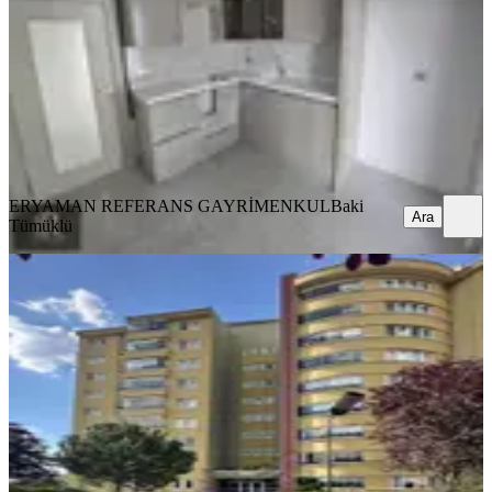
2+1
·
90 m²
·
Yüksek giriş
·
12.06.2026
5.590.000 ₺
ERYAMAN REFERANS GAYRİMENKUL
Baki Tümüklü
Ara
ERYAMAN REFERANS GAYRİMENKUL
Baki
Ara
Tümüklü
SİTE İÇİ
Eryaman Ata Mahallesinde Ara Katta
Full Yapılı 3+1 Daire
Yenimahalle, Susuz Mahallesi
3+1
·
135 m²
·
2. Kat
·
08.06.2026
7.650.000 ₺
Geri Dönüş:
15 yıl