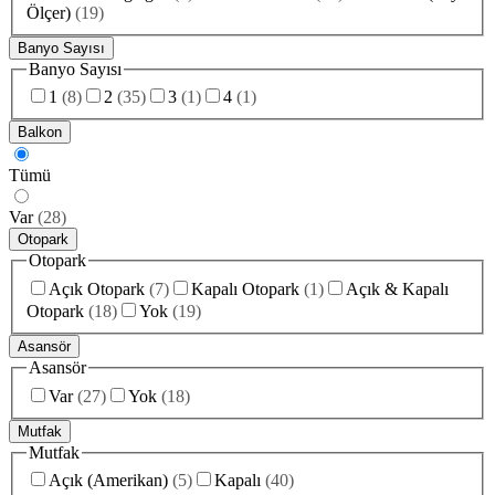
Ölçer)
(
19
)
Banyo Sayısı
Banyo Sayısı
1
(
8
)
2
(
35
)
3
(
1
)
4
(
1
)
Balkon
Tümü
Var
(
28
)
Otopark
Otopark
Açık Otopark
(
7
)
Kapalı Otopark
(
1
)
Açık & Kapalı
Otopark
(
18
)
Yok
(
19
)
Asansör
Asansör
Var
(
27
)
Yok
(
18
)
Mutfak
Mutfak
Açık (Amerikan)
(
5
)
Kapalı
(
40
)