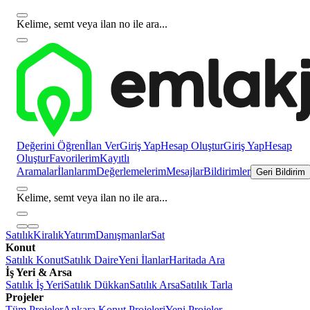
Kelime, semt veya ilan no ile ara...
Değerini Öğren
İlan Ver
Giriş Yap
Hesap Oluştur
Giriş Yap
Hesap
Oluştur
Favorilerim
Kayıtlı
Aramalar
İlanlarım
Değerlemelerim
Mesajlar
Bildirimler
Geri Bildirim
Kelime, semt veya ilan no ile ara...
Satılık
Kiralık
Yatırım
Danışmanlar
Sat
Konut
Satılık Konut
Satılık Daire
Yeni İlanlar
Haritada Ara
İş Yeri & Arsa
Satılık İş Yeri
Satılık Dükkan
Satılık Arsa
Satılık Tarla
Projeler
Tüm Projeler
Ankara Konut Projeleri
Yeni Projeler