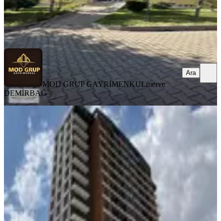
MOD GRUP GAYRİMENKUL
merve DEMİRBAĞ
Ara
Ara
MOD GRUP GAYRİMENKUL
merve
DEMİRBAĞ
BALKONLU
Göksu'da Ara Kat Yıl Sonu Teslim
1+1 Satılık Daire
Yenimahalle, Susuz Mahallesi
1+1
·
65 m²
·
3. Kat
·
06.06.2026
4.150.000 ₺