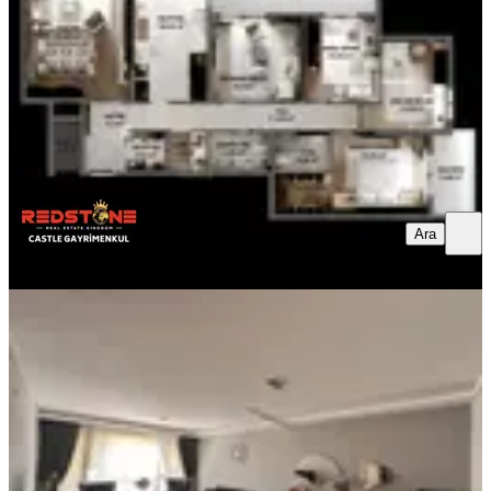
11.649.000 ₺
REDSTONE CASTLE
REDSTONE CASTLE
Ara
Ara
REDSTONE
CASTLE
REDSTONE CASTLE
MANZARALI
Eryaman Majör Sitesinde Satılık 4+1
Daire
Yenimahalle, Susuz Mahallesi
4+1
·
180 m²
·
2. Kat
·
31.07.2026
13.550.000 ₺