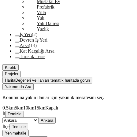
Müstakil Ev
Prefabrik
Villa
Yalı
Yalı Dairesi
Yazlık
İş Yeri
(2)
Devren İş Yeri
Arsa
(13)
Kat Karşılığı Arsa
Turistik Tesis
Kiralık
Projeler
Harita
Değerleri ve ilanları tematik haritada görün
Yakınımda Ara
Konumuna yakın ilanlar için yakınlık mesafesini seç.
0.5km
5km
10km
15km
Kapalı
İl
Temizle
Ankara
İlçe
Temizle
Yenimahalle