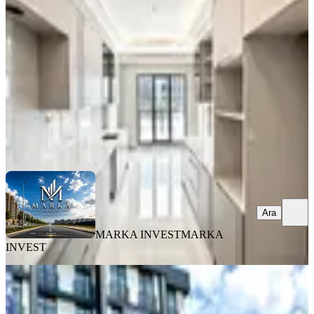
Yenimahalle, Susuz Mahallesi
4+1
·
175 m²
·
4. Kat
·
07.08.2026
11.249.000 ₺
MARKA INVEST
MARKA INVEST
Ara
Ara
MARKA INVEST
MARKA
INVEST
SIFIR BİNA
Ells Göksu Sitesinde Satılık 4+1 Daire
Yenimahalle, Susuz Mahallesi