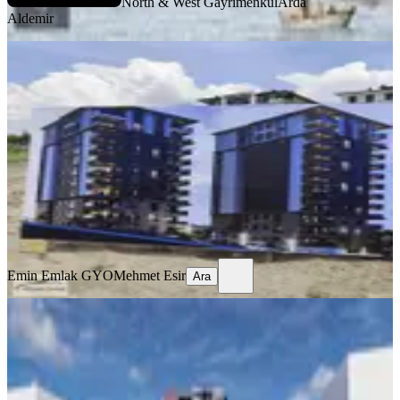
North & West Gayrimenkul
Arda
Aldemir
SIFIR BİNA
** Ultra Lüks Susuz 4+1 Daireler **
Yenimahalle, Susuz Mahallesi
4+1
·
190 m²
·
1. Kat
·
09.07.2026
8.950.000 ₺
Emin Emlak GYO
Mehmet Esir
Ara
Emin Emlak GYO
Mehmet Esir
Ara
SIFIR BİNA
Yenimahalle Susuz Yerden Isıtma 4+1
180m² Fırsat Satılık Daire
Yenimahalle, Susuz Mahallesi