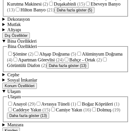
Kurutma Makinesi
(
2
)
Duşakabinli
(
15
)
Ebeveyn Banyo
(
13
)
Hilton Banyo
(
21
)
Daha fazla göster (5)
Dekorasyon
Mutfak
Altyapı
Dış Özellikler
Bina Özellikleri
Bina Özellikleri
Şömine
(
2
)
Ahşap Doğrama
(
5
)
Alüminyum Doğrama
(
4
)
Apartman Görevlisi
(
24
)
Bahçe - Ortak
(
2
)
Görüntülü Diafon
(
2
)
Daha fazla göster (13)
Cephe
Sosyal İmkanlar
Konum Özellikleri
Ulaşım
Ulaşım
Anayol
(
29
)
Avrasya Tüneli
(
1
)
Boğaz Köprüleri
(
1
)
Caddeye Yakın
(
15
)
Camiye Yakın
(
16
)
Dolmuş
(
19
)
Daha fazla göster (13)
Manzara
Kimden