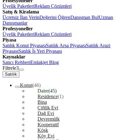
Profesyoneller
Üyelik Paketleri
Reklam Çözümleri
Satış & Kiralama
Ücretsiz İlan Verin
Değerini Öğren
Danışman Bul
Uzman
Danışmanlar
Profesyoneller
Üyelik Paketleri
Reklam Çözümleri
Piyasa
Satılık Konut Piyasası
Satılık Arsa Piyasası
Satılık Arazi
Piyasası
Satılık İş Yeri Piyasası
Kaynaklar
Satıcı Rehberi
Emlakjet Blog
Filtrele
3
Satılık
Konut
(46)
Daire
(45)
Residence
(1)
Bina
Çiftlik Evi
Dağ Evi
Devremülk
Kooperatif
Köşk
Köy Evi