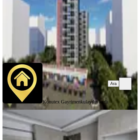
4+1
·
190 m²
·
Yüksek giriş
·
13.06.2026
7.500.000 ₺
Yatırım Skoru
:
62
Fırsat
Konutex Gayrimenkul
aydın karlı
Ara
Ara
Konutex Gayrimenkul
aydın karlı
SIFIR BİNA
Eryaman Susuzda Acil_sıfır_y.giriş_
B.mutfak_e.banyo Satılık 2+1
Yenimahalle, Susuz Mahallesi