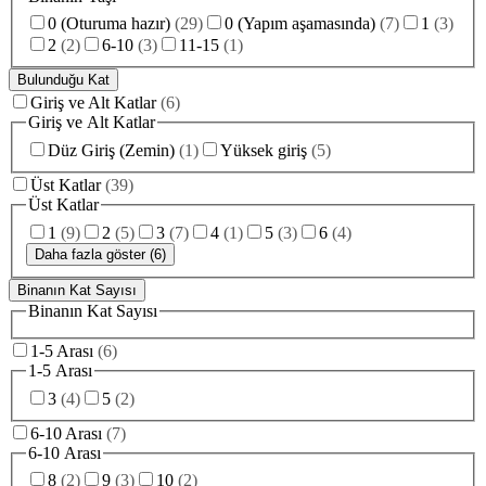
0 (Oturuma hazır)
(
29
)
0 (Yapım aşamasında)
(
7
)
1
(
3
)
2
(
2
)
6-10
(
3
)
11-15
(
1
)
Bulunduğu Kat
Giriş ve Alt Katlar
(
6
)
Giriş ve Alt Katlar
Düz Giriş (Zemin)
(
1
)
Yüksek giriş
(
5
)
Üst Katlar
(
39
)
Üst Katlar
1
(
9
)
2
(
5
)
3
(
7
)
4
(
1
)
5
(
3
)
6
(
4
)
Daha fazla göster (6)
Binanın Kat Sayısı
Binanın Kat Sayısı
1-5 Arası
(
6
)
1-5 Arası
3
(
4
)
5
(
2
)
6-10 Arası
(
7
)
6-10 Arası
8
(
2
)
9
(
3
)
10
(
2
)