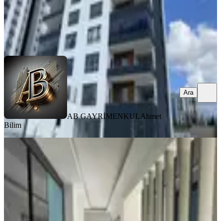
AB GAYRİMENKUL
Ahmet Bilim
Ara
Ara
AB GAYRİMENKUL
Ahmet
Bilim
SIFIR BİNA
Susuz Oturum Başladı Satılık Site
İçerisinde Geniş 4+1 Acil
Yenimahalle, Susuz Mahallesi
4+1
·
165 m²
·
7. Kat
·
22.05.2026
10.300.000 ₺