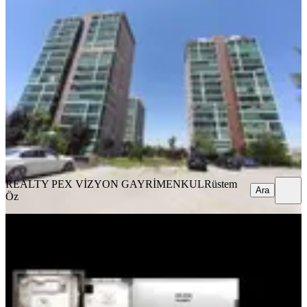
Eryaman Susuz'un Kalbinde Ende
Yaşam Evlerinde Lüks 4+1 Daire
Yenimahalle, Susuz Mahallesi
4+1
·
180 m²
·
6. Kat
·
05.08.2026
11.250.000 ₺
REALTY PEX VİZYON GAYRİMENKUL
Rüstem Öz
Ara
REALTY PEX VİZYON GAYRİMENKUL
Rüstem
Ara
Öz
MANZARALI
Yenimahalle Susuz Göksu Sıfır Satılık
4+1 Daireler
Yenimahalle, Susuz Mahallesi
4+1
·
175 m²
·
1. Kat
·
02.08.2026