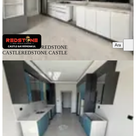
REDSTONE CASTLE
REDSTONE CASTLE
Ara
Ara
REDSTONE
CASTLE
REDSTONE CASTLE
SIFIR BİNA
Buğra Dan Susuzda Sıfır 4+1 Daireler
Ara Katta Kapalı Otoparklı
Yenimahalle, Susuz Mahallesi
4+1
·
170 m²
·
10. Kat
·
07.05.2026
9.800.000 ₺
Geri Dönüş:
16 yıl
BUĞRA GAYRİMENKUL
Emre Akdoğan