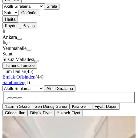
Sırala
Görünüm
Harita
Kaydet
Paylaş
İl
Ankara
İlçe
Yenimahalle
Semt
Susuz Mahallesi
Tümünü Temizle
Tüm İlanlar
(
45
)
Emlak Ofisinden
(
44
)
Sahibinden
(
1
)
Akıllı Sıralama
Yatırım Skoru
Geri Dönüş Süresi
Kira Geliri
Fiyatı Düşen
Güncel İlan
Düşük Fiyat
Yüksek Fiyat
YENİ
Marka Invest/susuz İskanlı Hemen
Tapu Kat Ve Cephe Seçenekli 4+1