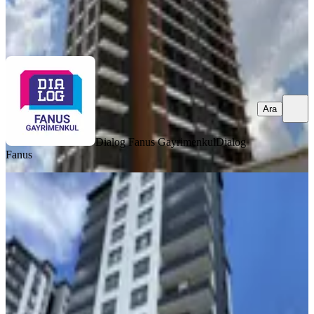
Dialog Fanus Gayrimenkul
Dialog Fanus
Ara
Ara
Dialog Fanus Gayrimenkul
Dialog
Fanus
SIFIR BİNA
Susuz' Da Kapalı Otoparklı Site İçi
Satılık 4.5+1 Daire
Yenimahalle, Susuz Mahallesi
4+1
·
190 m²
·
6. Kat
·
06.06.2026
10.800.000 ₺