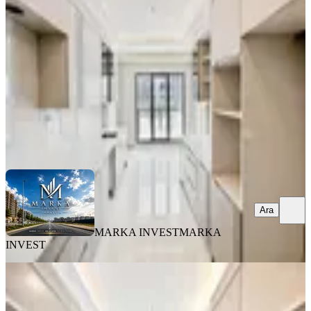
Yenimahalle, Susuz Mahallesi
4+1
·
175 m²
·
5. Kat
·
08.08.2026
11.500.000 ₺
MARKA INVEST
MARKA INVEST
Ara
Ara
MARKA INVEST
MARKA
INVEST
SIFIR BİNA
Marka Invest Susuz'da İskanlı Site İçi
Sıfır 4+1+1 Daire