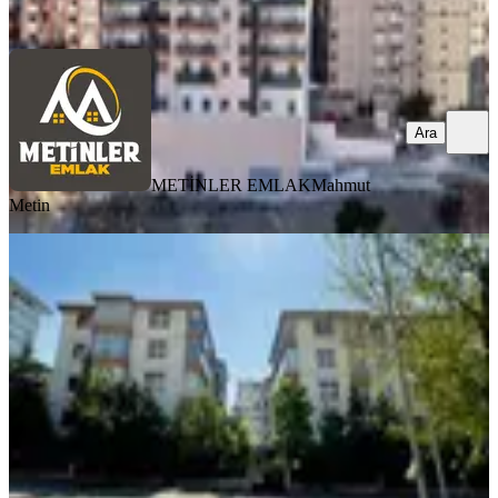
Ara
Ara
METİNLER EMLAK
Mahmut
Metin
YENİ
Mercanlardan Yeşilevler'de Site
İçersinde 3+1 Satılık Daire
Yenimahalle, Yeşilevler Mahallesi
3+1
·
140 m²
·
2. Kat
·
08.08.2026
6.850.000 ₺
Mercanlar Emlak
Cemil Uğurlu