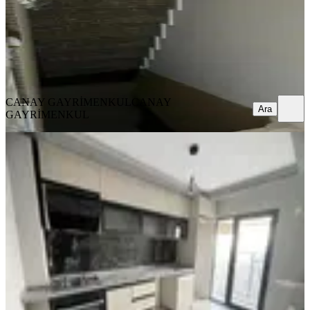
6.500.000 ₺
CANAY GAYRİMENKUL
CANAY GAYRİMENKUL
Ara
CANAY GAYRİMENKUL
CANAY
Ara
GAYRİMENKUL
SIFIR BİNA
Yeniçağ Mah. Merkezi Lokasyonda
Güney Cephe Sıfır 4+1 Dubleks
Yenimahalle, Yeniçağ Mahallesi
4+1
·
165 m²
·
Çatı Dubleks
·
08.01.2026
8.390.000 ₺
Geri Dönüş:
15 yıl
Cihan Emlak
Ahmet Ulusoy