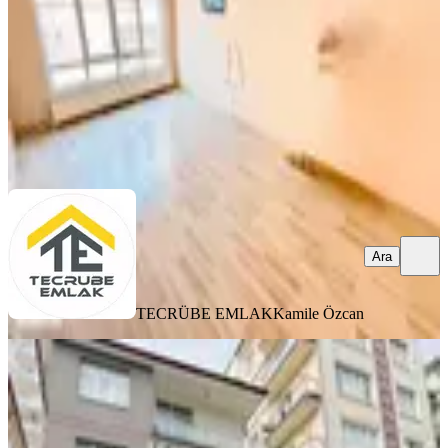
4.790.000 ₺
TECRÜBE EMLAK
Kamile Özcan
Ara
Ara
TECRÜBE EMLAK
Kamile Özcan
YENİ
Kartal'dan Demetevler Metrosuna
Yakın Boş Oturuma Hazır
Yenimahalle, Demetlale Mahallesi