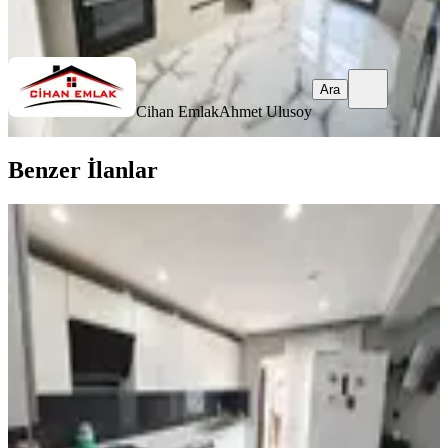
Ara
Ara
Cihan Emlak
Ahmet Ulusoy
Benzer İlanlar
YENİ
Pamuklar Mahallesi'nde Site
İçerisinde 4+1 Dubleks Satılık Daire |
Geniş Metrajlı Ve Prestijli
Yenimahalle, Pamuklar Mahallesi
3+1
·
330 m²
·
12. Kat
·
08.08.2026
9.199.000 ₺