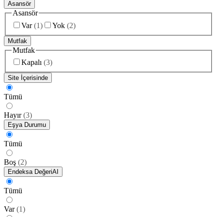
Asansör
Asansör
Var
(
1
)
Yok
(
2
)
Mutfak
Mutfak
Kapalı
(
3
)
Site İçerisinde
Tümü
Hayır
(
3
)
Eşya Durumu
Tümü
Boş
(
2
)
Endeksa Değeri
AI
Tümü
Var
(
1
)