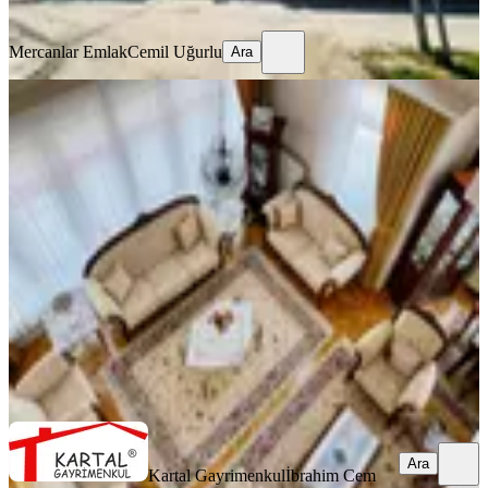
Ara
Mercanlar Emlak
Cemil Uğurlu
Ara
YENİ
Kartal'dan Batıkent Metro Yanında
Saygınlar Sitesi 4+1 Ara Kat
Yenimahalle, İlkyerleşim Mahallesi
4+1
·
165 m²
·
4. Kat
·
08.08.2026
9.750.000 ₺
Kartal Gayrimenkul
İbrahim Cem Kartal
Ara
Ara
Kartal Gayrimenkul
İbrahim Cem