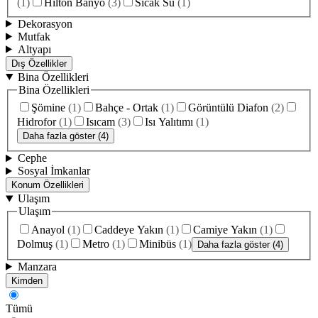
(
1
)
Hilton Banyo
(
3
)
Sıcak Su
(
1
)
Dekorasyon
Mutfak
Altyapı
Dış Özellikler
Bina Özellikleri
Bina Özellikleri
Şömine
(
1
)
Bahçe - Ortak
(
1
)
Görüntülü Diafon
(
2
)
Hidrofor
(
1
)
Isıcam
(
3
)
Isı Yalıtımı
(
1
)
Daha fazla göster (4)
Cephe
Sosyal İmkanlar
Konum Özellikleri
Ulaşım
Ulaşım
Anayol
(
1
)
Caddeye Yakın
(
1
)
Camiye Yakın
(
1
)
Dolmuş
(
1
)
Metro
(
1
)
Minibüs
(
1
)
Daha fazla göster (4)
Manzara
Kimden
Tümü