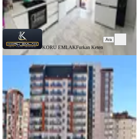
KORU EMLAK
Furkan Keten
Ara
Ara
KORU EMLAK
Furkan Keten
YENİ
3+1 11.kat Site İçerisinde Önü Açık
Merkezi Konum Oturuma Hazır
Yenimahalle, Avcılar Mahallesi
3+1
·
145 m²
·
11. Kat
·
08.08.2026
7.500.000 ₺
METİNLER EMLAK
Mahmut Metin