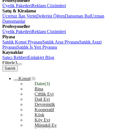
Profesyoneller
Üyelik Paketleri
Reklam Çözümleri
Satış & Kiralama
Ücretsiz İlan Verin
Değerini Öğren
Danışman Bul
Uzman
Danışmanlar
Profesyoneller
Üyelik Paketleri
Reklam Çözümleri
Piyasa
Satılık Konut Piyasası
Satılık Arsa Piyasası
Satılık Arazi
Piyasası
Satılık İş Yeri Piyasası
Kaynaklar
Satıcı Rehberi
Emlakjet Blog
Filtrele
3
Satılık
Konut
(3)
Daire
(3)
Bina
Çiftlik Evi
Dağ Evi
Devremülk
Kooperatif
Köşk
Köy Evi
Müstakil Ev