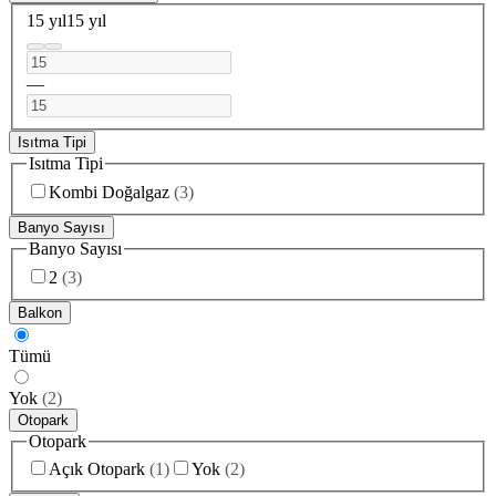
15 yıl
15 yıl
—
Isıtma Tipi
Isıtma Tipi
Kombi Doğalgaz
(
3
)
Banyo Sayısı
Banyo Sayısı
2
(
3
)
Balkon
Tümü
Yok
(
2
)
Otopark
Otopark
Açık Otopark
(
1
)
Yok
(
2
)