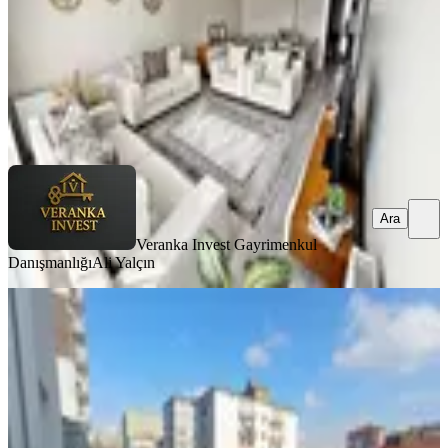
9.250.000 ₺
Veranka Invest Gayrimenkul Danışmanlığı
Ali Yalçın
Ara
Ara
Veranka Invest Gayrimenkul
Danışmanlığı
Ali Yalçın
YENİ
Demetevler 1.cadde Bağımsız Ara Kat
Ön Cephe Asansörlü Metro1dk
Yenimahalle, Demetlale Mahallesi
3+1
·
135 m²
·
7. Kat
·
07.08.2026