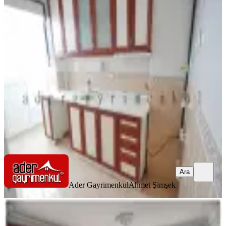
Gazi Mahallesi'nde Satılık 2+1, 90m²
Güney Ara Kat Ader'den
Yenimahalle, Emniyet Mahallesi
2+1
·
100 m²
·
1. Kat
·
08.08.2026
5.950.000 ₺
Yatırım Skoru
:
67
Fırsat
Ader Gayrimenkul
Ahmet Şimşek
Ara
Ara
Ader Gayrimenkul
Ahmet Şimşek
YENİ
Cihandan Burç Mahallesi Seval
Cadde Üzeri Çift Giriş 5+1 Satlık