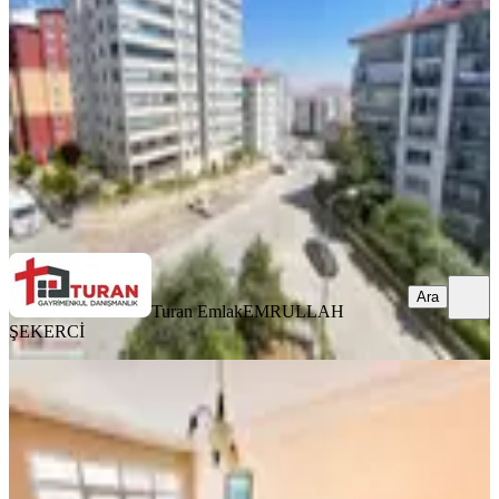
Yenimahalle, Çiğdemtepe Mahallesi
3+1
·
140 m²
·
2. Kat
·
08.08.2026
5.400.000 ₺
Turan Emlak
EMRULLAH ŞEKERCİ
Ara
Ara
Turan Emlak
EMRULLAH
ŞEKERCİ
YENİ
Vatan Caddesi Üzerinde Komple Ön
Cephe Emsalsiz 3+1 Asansörlü
Yenimahalle, Demetevler Mahallesi
3+1
·
130 m²
·
3. Kat
·
07.08.2026