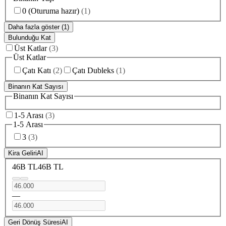
0 (Oturuma hazır)
(
1
)
Daha fazla göster (1)
Bulunduğu Kat
Üst Katlar
(
3
)
Üst Katlar
Çatı Katı
(
2
)
Çatı Dubleks
(
1
)
Binanın Kat Sayısı
Binanın Kat Sayısı
1-5 Arası
(
3
)
1-5 Arası
3
(
3
)
Kira Geliri
AI
46B TL
46B TL
—
Geri Dönüş Süresi
AI