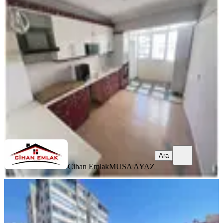
Dubleks
Yenimahalle, Burç Mahallesi
5+1
·
250 m²
·
6. Kat
·
08.08.2026
7.230.000 ₺
Cihan Emlak
MUSA AYAZ
Ara
Ara
Cihan Emlak
MUSA AYAZ
YENİ
Turan'dan Teleferik Yakını Asansörlü
Manzaralı Arakat 3+1 Daire*