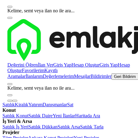
Kelime, semt veya ilan no ile ara...
Değerini Öğren
İlan Ver
Giriş Yap
Hesap Oluştur
Giriş Yap
Hesap
Oluştur
Favorilerim
Kayıtlı
Aramalar
İlanlarım
Değerlemelerim
Mesajlar
Bildirimler
Geri Bildirim
Kelime, semt veya ilan no ile ara...
Satılık
Kiralık
Yatırım
Danışmanlar
Sat
Konut
Satılık Konut
Satılık Daire
Yeni İlanlar
Haritada Ara
İş Yeri & Arsa
Satılık İş Yeri
Satılık Dükkan
Satılık Arsa
Satılık Tarla
Projeler
Tüm Projeler
Ankara Konut Projeleri
Yeni Projeler