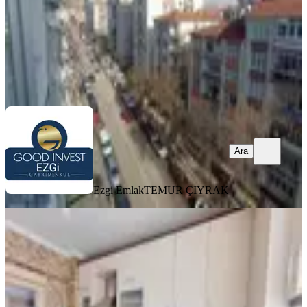
4.575.000 ₺
Ezgi Emlak
TEMUR ÇIYRAK
Ara
Ara
Ezgi Emlak
TEMUR ÇIYRAK
YENİ
Batıkent Emlak'tan Ergazi Mah Ara
Kat Full Yapılı 3+1 Satılık
Yenimahalle, Ergazi Mahallesi
3+1
·
120 m²
·
3. Kat
·
07.08.2026