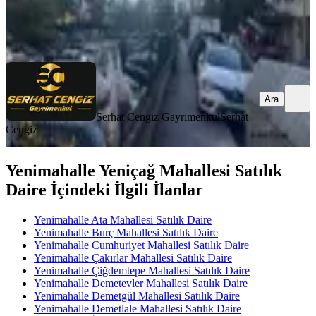
Serhat Cengiz Gayrimenkul
Serhat Cengiz
Ara
Ara
Serhat Cengiz Gayrimenkul
Serhat
Cengiz
Yenimahalle Yeniçağ Mahallesi Satılık
Daire İçindeki İlgili İlanlar
Yenimahalle Ata Mahallesi Satılık Daire
Yenimahalle Burç Mahallesi Satılık Daire
Yenimahalle Cumhuriyet Mahallesi Satılık Daire
Yenimahalle Çakırlar Mahallesi Satılık Daire
Yenimahalle Çiğdemtepe Mahallesi Satılık Daire
Yenimahalle Demetevler Mahallesi Satılık Daire
Yenimahalle Demetgül Mahallesi Satılık Daire
Yenimahalle Demetlale Mahallesi Satılık Daire