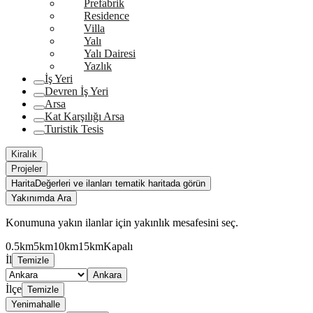
Prefabrik
Residence
Villa
Yalı
Yalı Dairesi
Yazlık
İş Yeri
Devren İş Yeri
Arsa
Kat Karşılığı Arsa
Turistik Tesis
Kiralık
Projeler
Harita
Değerleri ve ilanları tematik haritada görün
Yakınımda Ara
Konumuna yakın ilanlar için yakınlık mesafesini seç.
0.5km
5km
10km
15km
Kapalı
İl
Temizle
Ankara
İlçe
Temizle
Yenimahalle