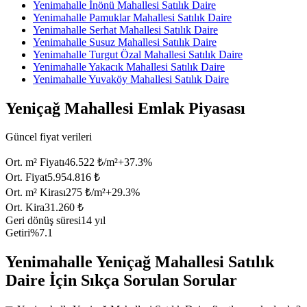
Yenimahalle İnönü Mahallesi Satılık Daire
Yenimahalle Pamuklar Mahallesi Satılık Daire
Yenimahalle Serhat Mahallesi Satılık Daire
Yenimahalle Susuz Mahallesi Satılık Daire
Yenimahalle Turgut Özal Mahallesi Satılık Daire
Yenimahalle Yakacık Mahallesi Satılık Daire
Yenimahalle Yuvaköy Mahallesi Satılık Daire
Yeniçağ Mahallesi Emlak Piyasası
Güncel fiyat verileri
Ort. m² Fiyatı
46.522 ₺/m²
+
37.3
%
Ort. Fiyat
5.954.816 ₺
Ort. m² Kirası
275 ₺/m²
+
29.3
%
Ort. Kira
31.260 ₺
Geri dönüş süresi
14 yıl
Getiri
%7.1
Yenimahalle Yeniçağ Mahallesi Satılık
Daire İçin Sıkça Sorulan Sorular