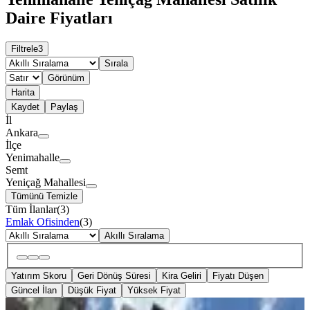
Daire Fiyatları
Filtrele
3
Sırala
Görünüm
Harita
Kaydet
Paylaş
İl
Ankara
İlçe
Yenimahalle
Semt
Yeniçağ Mahallesi
Tümünü Temizle
Tüm İlanlar
(
3
)
Emlak Ofisinden
(
3
)
Akıllı Sıralama
Yatırım Skoru
Geri Dönüş Süresi
Kira Geliri
Fiyatı Düşen
Güncel İlan
Düşük Fiyat
Yüksek Fiyat
ŞÖMİNELİ