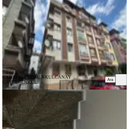
Yenimahalle Yeniçağ Mah. Uğuzlar
Sk. 280 M² Satılık 5,5+1 Dublex Daire
Yenimahalle, Yeniçağ Mahallesi
5+1
·
280 m²
·
Çatı Katı
·
02.07.2026
8.000.000 ₺
CANAY GAYRİMENKUL
CANAY GAYRİMENKUL
Ara
CANAY GAYRİMENKUL
CANAY
Ara
GAYRİMENKUL
KOMBİLİ
Yenimahalle Cengiz Sk 6+1 250 M2
Çift Teraslı Dubleks Daire Satılık
Yenimahalle, Yeniçağ Mahallesi
6+1
·
250 m²
·
Çatı Katı
·
02.07.2026