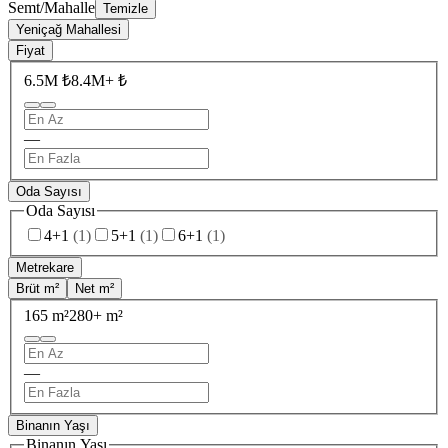
Semt/Mahalle
Temizle
Yeniçağ Mahallesi
Fiyat
6.5M ₺
8.4M+ ₺
—
Oda Sayısı
Oda Sayısı
4+1
(
1
)
5+1
(
1
)
6+1
(
1
)
Metrekare
Brüt m²
Net m²
165 m²
280+ m²
—
Binanın Yaşı
Binanın Yaşı