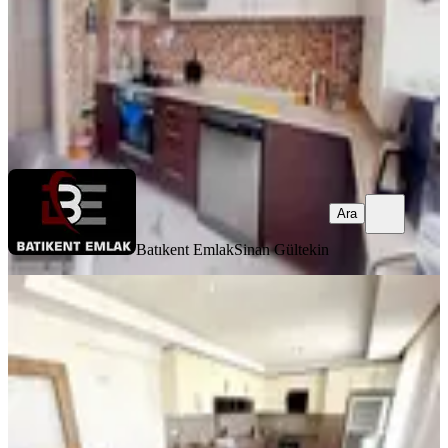
6.350.000 ₺
Batıkent Emlak
Sinan Gültekin
Ara
Ara
Batıkent Emlak
Sinan Gültekin
YENİ
Cihan'dan Çift Girişli Ankara
Ayaklarınızın Atında 5+2 Dublex
Yenimahalle, Çiğdemtepe Mahallesi
5+2
·
260 m²
·
14. Kat
·
07.08.2026
10.700.000 ₺