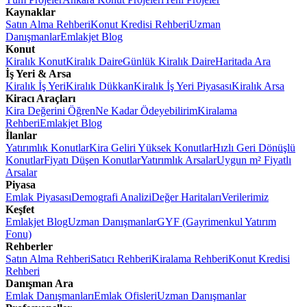
Kaynaklar
Satın Alma Rehberi
Konut Kredisi Rehberi
Uzman
Danışmanlar
Emlakjet Blog
Konut
Kiralık Konut
Kiralık Daire
Günlük Kiralık Daire
Haritada Ara
İş Yeri & Arsa
Kiralık İş Yeri
Kiralık Dükkan
Kiralık İş Yeri Piyasası
Kiralık Arsa
Kiracı Araçları
Kira Değerini Öğren
Ne Kadar Ödeyebilirim
Kiralama
Rehberi
Emlakjet Blog
İlanlar
Yatırımlık Konutlar
Kira Geliri Yüksek Konutlar
Hızlı Geri Dönüşlü
Konutlar
Fiyatı Düşen Konutlar
Yatırımlık Arsalar
Uygun m² Fiyatlı
Arsalar
Piyasa
Emlak Piyasası
Demografi Analizi
Değer Haritaları
Verilerimiz
Keşfet
Emlakjet Blog
Uzman Danışmanlar
GYF (Gayrimenkul Yatırım
Fonu)
Rehberler
Satın Alma Rehberi
Satıcı Rehberi
Kiralama Rehberi
Konut Kredisi
Rehberi
Danışman Ara
Emlak Danışmanları
Emlak Ofisleri
Uzman Danışmanlar