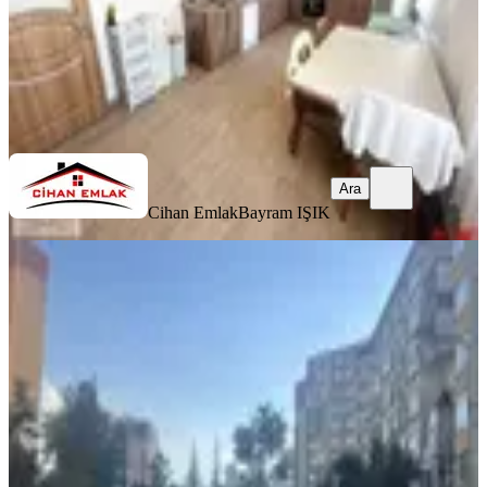
Cihan Emlak
Bayram IŞIK
Ara
Ara
Cihan Emlak
Bayram IŞIK
YENİ
Hastane Metrosu’na 5dk Asansörlü
3+1
Yenimahalle, Özevler Mahallesi
3+1
·
130 m²
·
9. Kat
·
06.08.2026
3.990.000 ₺