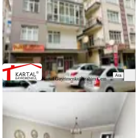
3+1
·
110 m²
·
3. Kat
·
07.08.2026
3.000.000 ₺
Kartal Gayrimenkul
İbrahim Cem Kartal
Ara
Ara
Kartal Gayrimenkul
İbrahim Cem
Kartal
YENİ
Güventepe'nin En Prestijli Sitesi Ultra
Lüx Satılık 4+1 Daire
Yenimahalle, Güventepe Mahallesi
4+1
·
240 m²
·
2. Kat
·
07.08.2026