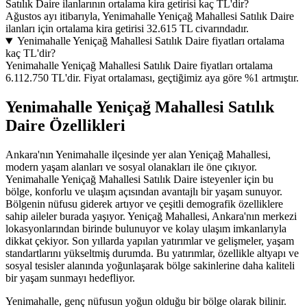
Satılık Daire ilanlarının ortalama kira getirisi kaç TL'dir?
Ağustos ayı itibarıyla, Yenimahalle Yeniçağ Mahallesi Satılık Daire
ilanları için ortalama kira getirisi 32.615 TL civarındadır.
Yenimahalle Yeniçağ Mahallesi Satılık Daire fiyatları ortalama
kaç TL'dir?
Yenimahalle Yeniçağ Mahallesi Satılık Daire fiyatları ortalama
6.112.750 TL'dir. Fiyat ortalaması, geçtiğimiz aya göre %1 artmıştır.
Yenimahalle Yeniçağ Mahallesi Satılık
Daire Özellikleri
Ankara'nın Yenimahalle ilçesinde yer alan Yeniçağ Mahallesi,
modern yaşam alanları ve sosyal olanakları ile öne çıkıyor.
Yenimahalle Yeniçağ Mahallesi Satılık Daire isteyenler için bu
bölge, konforlu ve ulaşım açısından avantajlı bir yaşam sunuyor.
Bölgenin nüfusu giderek artıyor ve çeşitli demografik özelliklere
sahip aileler burada yaşıyor. Yeniçağ Mahallesi, Ankara'nın merkezi
lokasyonlarından birinde bulunuyor ve kolay ulaşım imkanlarıyla
dikkat çekiyor. Son yıllarda yapılan yatırımlar ve gelişmeler, yaşam
standartlarını yükseltmiş durumda. Bu yatırımlar, özellikle altyapı ve
sosyal tesisler alanında yoğunlaşarak bölge sakinlerine daha kaliteli
bir yaşam sunmayı hedefliyor.
Yenimahalle, genç nüfusun yoğun olduğu bir bölge olarak bilinir.