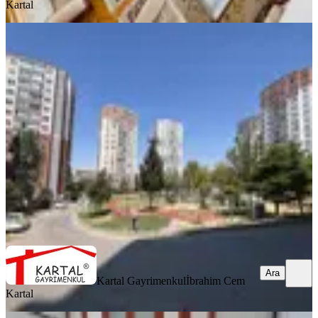
Kartal
YENİ
Kartal'dan Mücevher Kent Sitesinde
Boş Oturuma Hazır 4+1
Yenimahalle, Ostim Mahallesi
4+1
·
170 m²
·
1. Kat
·
08.08.2026
9.000.000 ₺
Kartal Gayrimenkul
İbrahim Cem Kartal
Ara
Ara
Kartal Gayrimenkul
İbrahim Cem
Kartal
YENİ