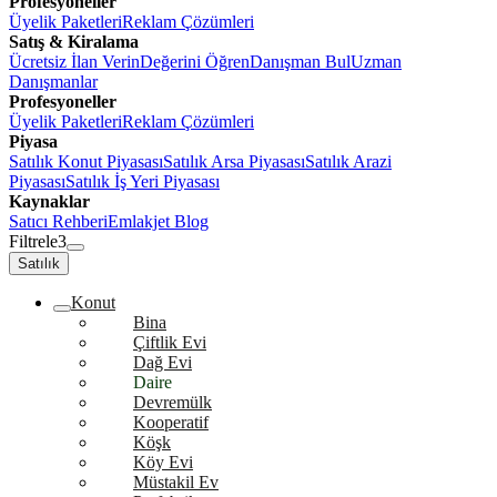
Profesyoneller
Üyelik Paketleri
Reklam Çözümleri
Satış & Kiralama
Ücretsiz İlan Verin
Değerini Öğren
Danışman Bul
Uzman
Danışmanlar
Profesyoneller
Üyelik Paketleri
Reklam Çözümleri
Piyasa
Satılık Konut Piyasası
Satılık Arsa Piyasası
Satılık Arazi
Piyasası
Satılık İş Yeri Piyasası
Kaynaklar
Satıcı Rehberi
Emlakjet Blog
Filtrele
3
Satılık
Konut
Bina
Çiftlik Evi
Dağ Evi
Daire
Devremülk
Kooperatif
Köşk
Köy Evi
Müstakil Ev