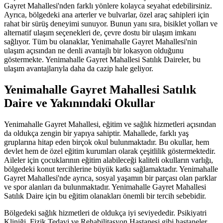
Gayret Mahallesi'nden farklı yönlere kolayca seyahat edebilirsiniz.
Ayrıca, bölgedeki ana arterler ve bulvarlar, özel araç sahipleri için
rahat bir sürüş deneyimi sunuyor. Bunun yanı sıra, bisiklet yolları ve
alternatif ulaşım seçenekleri de, çevre dostu bir ulaşım imkanı
sağlıyor. Tüm bu olanaklar, Yenimahalle Gayret Mahallesi'nin
ulaşım açısından ne denli avantajlı bir lokasyon olduğunu
göstermekte. Yenimahalle Gayret Mahallesi Satılık Daireler, bu
ulaşım avantajlarıyla daha da cazip hale geliyor.
Yenimahalle Gayret Mahallesi Satılık
Daire ve Yakınındaki Okullar
Yenimahalle Gayret Mahallesi, eğitim ve sağlık hizmetleri açısından
da oldukça zengin bir yapıya sahiptir. Mahallede, farklı yaş
gruplarına hitap eden birçok okul bulunmaktadır. Bu okullar, hem
devlet hem de özel eğitim kurumları olarak çeşitlilik göstermektedir.
Aileler için çocuklarının eğitim alabileceği kaliteli okulların varlığı,
bölgedeki konut tercihlerine büyük katkı sağlamaktadır. Yenimahalle
Gayret Mahallesi'nde ayrıca, sosyal yaşamın bir parçası olan parklar
ve spor alanları da bulunmaktadır. Yenimahalle Gayret Mahallesi
Satılık Daire için bu eğitim olanakları önemli bir tercih sebebidir.
Bölgedeki sağlık hizmetleri de oldukça iyi seviyededir. Psikiyatri
Kliniği, Fizik Tedavi ve Rehabilitasyon Hastanesi gibi hastaneler,