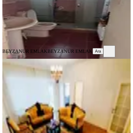
3+1
·
125 m²
·
2. Kat
·
10.08.2026
4.550.000 ₺
BEYZANUR EMLAK
BEYZANUR EMLAK
Ara
BEYZANUR EMLAK
BEYZANUR EMLAK
Ara
YENİ
Demetevler Metroya Yakın Cadde
Üzeri Yapılı 3+1 Asansörlü 1.kat
Yenimahalle, Demetlale Mahallesi
3+1
·
130 m²
·
1. Kat
·
10.08.2026
4.250.000 ₺