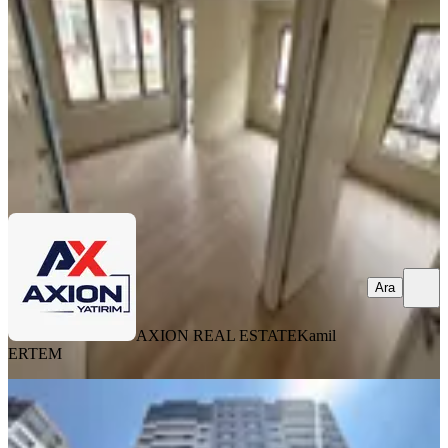
1+1
·
49 m²
·
1. Kat
·
09.08.2026
5.400.000 ₺
AXION REAL ESTATE
Kamil ERTEM
Ara
Ara
AXION REAL ESTATE
Kamil
ERTEM
YENİ
Yenimahalle Zirveden Batı Sitesi'nde
4.5+1 Satılık Lüks Daire