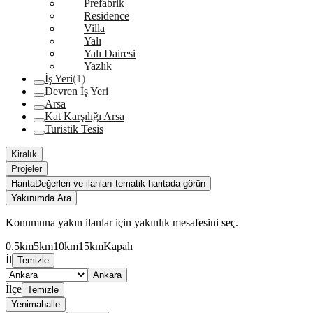
Prefabrik
Residence
Villa
Yalı
Yalı Dairesi
Yazlık
İş Yeri
(1)
Devren İş Yeri
Arsa
Kat Karşılığı Arsa
Turistik Tesis
Kiralık
Projeler
Harita
Değerleri ve ilanları tematik haritada görün
Yakınımda Ara
Konumuna yakın ilanlar için yakınlık mesafesini seç.
0.5km
5km
10km
15km
Kapalı
İl
Temizle
Ankara
İlçe
Temizle
Yenimahalle