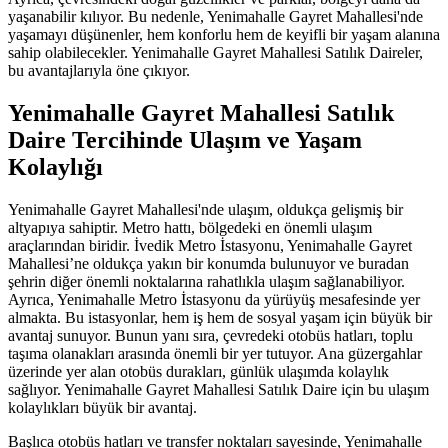
yaşanabilir kılıyor. Bu nedenle, Yenimahalle Gayret Mahallesi'nde
yaşamayı düşünenler, hem konforlu hem de keyifli bir yaşam alanına
sahip olabilecekler. Yenimahalle Gayret Mahallesi Satılık Daireler,
bu avantajlarıyla öne çıkıyor.
Yenimahalle Gayret Mahallesi Satılık
Daire Tercihinde Ulaşım ve Yaşam
Kolaylığı
Yenimahalle Gayret Mahallesi'nde ulaşım, oldukça gelişmiş bir
altyapıya sahiptir. Metro hattı, bölgedeki en önemli ulaşım
araçlarından biridir. İvedik Metro İstasyonu, Yenimahalle Gayret
Mahallesi’ne oldukça yakın bir konumda bulunuyor ve buradan
şehrin diğer önemli noktalarına rahatlıkla ulaşım sağlanabiliyor.
Ayrıca, Yenimahalle Metro İstasyonu da yürüyüş mesafesinde yer
almakta. Bu istasyonlar, hem iş hem de sosyal yaşam için büyük bir
avantaj sunuyor. Bunun yanı sıra, çevredeki otobüs hatları, toplu
taşıma olanakları arasında önemli bir yer tutuyor. Ana güzergahlar
üzerinde yer alan otobüs durakları, günlük ulaşımda kolaylık
sağlıyor. Yenimahalle Gayret Mahallesi Satılık Daire için bu ulaşım
kolaylıkları büyük bir avantaj.
Başlıca otobüs hatları ve transfer noktaları sayesinde, Yenimahalle