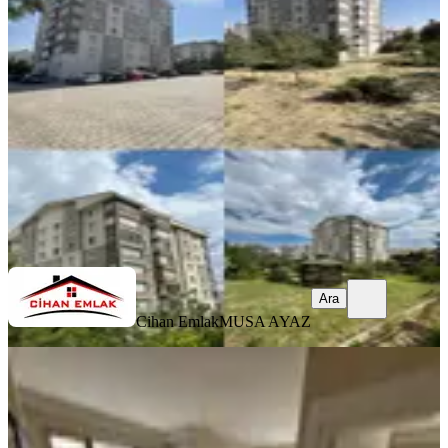
Cadde Üzeri Kök Tapu Satlık 3+1
Yenimahalle, Serhat Mahallesi
3+1
·
145 m²
·
8. Kat
·
09.08.2026
7.850.000 ₺
Cihan Emlak
MUSA AYAZ
Ara
Ara
Cihan Emlak
MUSA AYAZ
YENİ
Ankara Yenimahalle Adliye Yakını
Sıfır Binada Satılık 1+1 Daire
Yenimahalle, Tepealtı Mahallesi