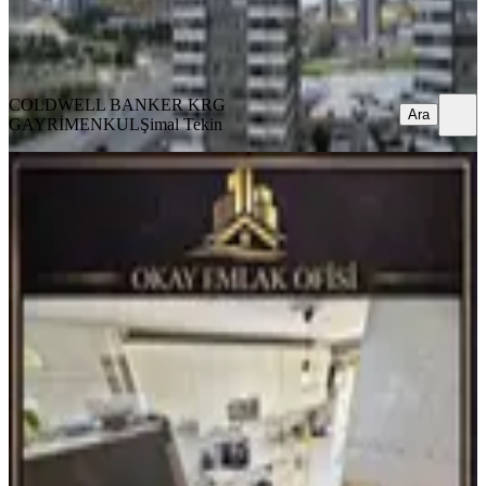
COLDWELL BANKER KRG GAYRİMENKUL
Şimal Tekin
Ara
COLDWELL BANKER KRG
Ara
GAYRİMENKUL
Şimal Tekin
YENİ
Yenimalle Metro Yakını Elit Yerde Ara
Kat Lüx Yapılı 3+1 Daire
Yenimahalle, Tepealtı Mahallesi
3+1
·
130 m²
·
2. Kat
·
09.08.2026
5.250.000 ₺
Okay Emlak Ofisi
Okay Emlak
Ara