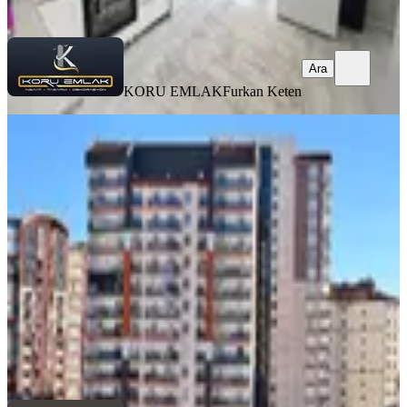
Ara
Ara
KORU EMLAK
Furkan Keten
YENİ
3+1 11.kat Site İçerisinde Önü Açık
Merkezi Konum Oturuma Hazır
Yenimahalle, Avcılar Mahallesi
3+1
·
145 m²
·
11. Kat
·
08.08.2026
7.500.000 ₺
METİNLER EMLAK
Mahmut Metin
Ara