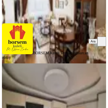
BORSEM Kuleli Temsilciliği
nurcan atalay
Ara
Ara
BORSEM Kuleli Temsilciliği
nurcan
atalay
YENİ
Çiğdemtepe Mah - Manzaralı - Geniş-
2 Ayrı Mutfaklı 5+1 Daire..
Yenimahalle, Çiğdemtepe Mahallesi
5+1
·
280 m²
·
8. Kat
·
09.08.2026
7.290.000 ₺