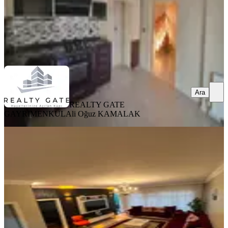
REALTY GATE GAYRİMENKUL
Ali Oğuz KAMALAK
Ara
Ara
REALTY GATE
GAYRİMENKUL
Ali Oğuz KAMALAK
YENİ
Temiz Yapılı Fırsat Daire Demet Lale
De
Yenimahalle, Demetgül Mahallesi
3+1
·
120 m²
·
4. Kat
·
09.08.2026
3.950.000 ₺