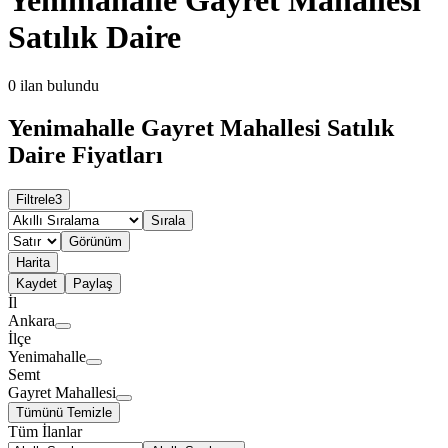
Satılık Daire
0
ilan bulundu
Yenimahalle Gayret Mahallesi Satılık
Daire Fiyatları
Filtrele
3
Sırala
Görünüm
Harita
Kaydet
Paylaş
İl
Ankara
İlçe
Yenimahalle
Semt
Gayret Mahallesi
Tümünü Temizle
Tüm İlanlar