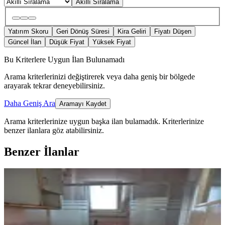
Akıllı Sıralama
Yatırım Skoru
Geri Dönüş Süresi
Kira Geliri
Fiyatı Düşen
Güncel İlan
Düşük Fiyat
Yüksek Fiyat
Bu Kriterlere Uygun İlan Bulunamadı
Arama kriterlerinizi değiştirerek veya daha geniş bir bölgede
arayarak tekrar deneyebilirsiniz.
Daha Geniş Ara
Aramayı Kaydet
Arama kriterlerinize uygun başka ilan bulamadık.
Kriterlerinize
benzer ilanlara göz atabilirsiniz.
Benzer İlanlar
YENİ
Ankara Yenimahalle Satılık Daire
Cemre Parkı Önü
Yenimahalle, Demetlale Mahallesi