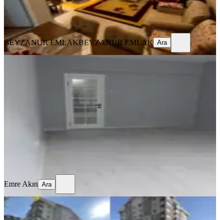
BEYZANUR EMLAK
BEYZANUR EMLAK
Ara
BEYZANUR EMLAK
BEYZANUR EMLAK
Ara
YENİ
Sahibinden Satılık&kiralık Daire
Yenimahalle, Demetgül Mahallesi
3+1
·
120 m²
·
3. Kat
·
09.08.2026
4.700.000 ₺
Emre Akın
Ara
Emre Akın
Ara
YENİ
Serhatta Süleyman Şah Ve Serhat