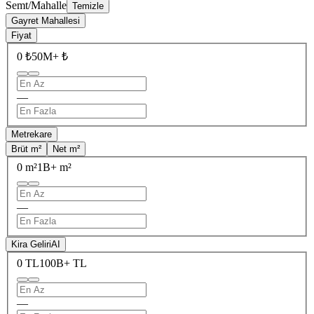
Semt/Mahalle
Temizle
Gayret Mahallesi
Fiyat
0 ₺
50M+ ₺
—
Metrekare
Brüt m²
Net m²
0 m²
1B+ m²
—
Kira Geliri
AI
0 TL
100B+ TL
—