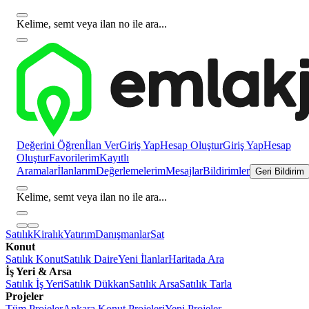
Kelime, semt veya ilan no ile ara...
Değerini Öğren
İlan Ver
Giriş Yap
Hesap Oluştur
Giriş Yap
Hesap
Oluştur
Favorilerim
Kayıtlı
Aramalar
İlanlarım
Değerlemelerim
Mesajlar
Bildirimler
Geri Bildirim
Kelime, semt veya ilan no ile ara...
Satılık
Kiralık
Yatırım
Danışmanlar
Sat
Konut
Satılık Konut
Satılık Daire
Yeni İlanlar
Haritada Ara
İş Yeri & Arsa
Satılık İş Yeri
Satılık Dükkan
Satılık Arsa
Satılık Tarla
Projeler
Tüm Projeler
Ankara Konut Projeleri
Yeni Projeler