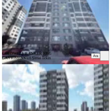
Yenimahalle, Cumhuriyet Mahallesi
4.5+1
·
200 m²
·
6. Kat
·
09.08.2026
14.150.000 ₺
COLDWELL BANKER KRG GAYRİMENKUL
Şimal Tekin
Ara
COLDWELL BANKER KRG
Ara
GAYRİMENKUL
Şimal Tekin
YENİ
Kaşmir Yonca Sitesi'nde 5+1 Lüks
Daire
Yenimahalle, Cumhuriyet Mahallesi
5+1
·
185 m²
·
14. Kat
·
09.08.2026
14.300.000 ₺