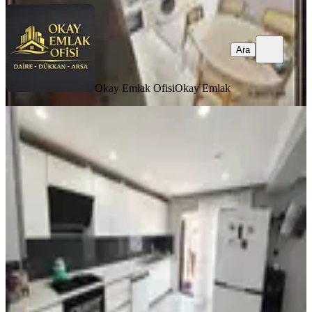
Ara
Okay Emlak Ofisi
Okay Emlak
YENİ
Pamuklar Mahallesi'nde Site
İçerisinde 4+1 Dubleks Satılık Daire |
Geniş Metrajlı Ve Prestijli
Yenimahalle, Pamuklar Mahallesi
3+1
·
330 m²
·
12. Kat
·
08.08.2026
9.199.000 ₺
KORU EMLAK
Furkan Keten