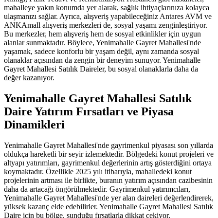
mahalleye yakın konumda yer alarak, sağlık ihtiyaçlarınıza kolayca
ulaşmanızı sağlar. Ayrıca, alışveriş yapabileceğiniz Antares AVM ve
ANKAmall alışveriş merkezleri de, sosyal yaşamı zenginleştiriyor.
Bu merkezler, hem alışveriş hem de sosyal etkinlikler için uygun
alanlar sunmaktadır. Böylece, Yenimahalle Gayret Mahallesi'nde
yaşamak, sadece konforlu bir yaşam değil, aynı zamanda sosyal
olanaklar açısından da zengin bir deneyim sunuyor. Yenimahalle
Gayret Mahallesi Satılık Daireler, bu sosyal olanaklarla daha da
değer kazanıyor.
Yenimahalle Gayret Mahallesi Satılık
Daire Yatırım Fırsatları ve Piyasa
Dinamikleri
Yenimahalle Gayret Mahallesi'nde gayrimenkul piyasası son yıllarda
oldukça hareketli bir seyir izlemektedir. Bölgedeki konut projeleri ve
altyapı yatırımları, gayrimenkul değerlerinin artış gösterdiğini ortaya
koymaktadır. Özellikle 2025 yılı itibarıyla, mahalledeki konut
projelerinin artması ile birlikte, buranın yatırım açısından cazibesinin
daha da artacağı öngörülmektedir. Gayrimenkul yatırımcıları,
Yenimahalle Gayret Mahallesi'nde yer alan daireleri değerlendirerek,
yüksek kazanç elde edebilirler. Yenimahalle Gayret Mahallesi Satılık
Daire için bu bölge, sunduğu fırsatlarla dikkat çekiyor.