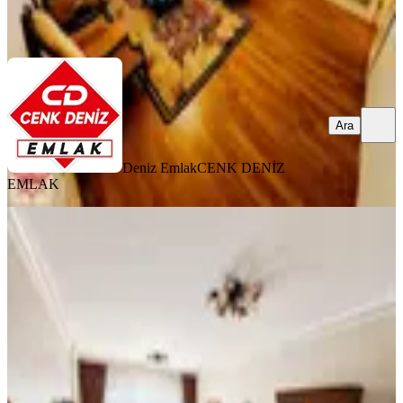
Deniz Emlak
CENK DENİZ EMLAK
Ara
Ara
Deniz Emlak
CENK DENİZ
EMLAK
YENİ
Urankent Prestij'de Önü Açık Şehir
Manzaralı 3+1 Satılık Daire
Yenimahalle, Mehmet Akif Ersoy Mahallesi
3+1
·
120 m²
·
2. Kat
·
10.08.2026
7.650.000 ₺