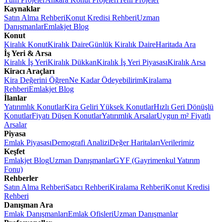
Kaynaklar
Satın Alma Rehberi
Konut Kredisi Rehberi
Uzman
Danışmanlar
Emlakjet Blog
Konut
Kiralık Konut
Kiralık Daire
Günlük Kiralık Daire
Haritada Ara
İş Yeri & Arsa
Kiralık İş Yeri
Kiralık Dükkan
Kiralık İş Yeri Piyasası
Kiralık Arsa
Kiracı Araçları
Kira Değerini Öğren
Ne Kadar Ödeyebilirim
Kiralama
Rehberi
Emlakjet Blog
İlanlar
Yatırımlık Konutlar
Kira Geliri Yüksek Konutlar
Hızlı Geri Dönüşlü
Konutlar
Fiyatı Düşen Konutlar
Yatırımlık Arsalar
Uygun m² Fiyatlı
Arsalar
Piyasa
Emlak Piyasası
Demografi Analizi
Değer Haritaları
Verilerimiz
Keşfet
Emlakjet Blog
Uzman Danışmanlar
GYF (Gayrimenkul Yatırım
Fonu)
Rehberler
Satın Alma Rehberi
Satıcı Rehberi
Kiralama Rehberi
Konut Kredisi
Rehberi
Danışman Ara
Emlak Danışmanları
Emlak Ofisleri
Uzman Danışmanlar