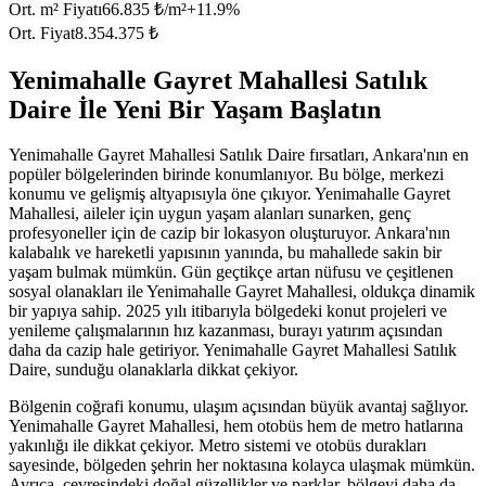
Ort. m² Fiyatı
66.835 ₺/m²
+
11.9
%
Ort. Fiyat
8.354.375 ₺
Yenimahalle Gayret Mahallesi Satılık
Daire İle Yeni Bir Yaşam Başlatın
Yenimahalle Gayret Mahallesi Satılık Daire fırsatları, Ankara'nın en
popüler bölgelerinden birinde konumlanıyor. Bu bölge, merkezi
konumu ve gelişmiş altyapısıyla öne çıkıyor. Yenimahalle Gayret
Mahallesi, aileler için uygun yaşam alanları sunarken, genç
profesyoneller için de cazip bir lokasyon oluşturuyor. Ankara'nın
kalabalık ve hareketli yapısının yanında, bu mahallede sakin bir
yaşam bulmak mümkün. Gün geçtikçe artan nüfusu ve çeşitlenen
sosyal olanakları ile Yenimahalle Gayret Mahallesi, oldukça dinamik
bir yapıya sahip. 2025 yılı itibarıyla bölgedeki konut projeleri ve
yenileme çalışmalarının hız kazanması, burayı yatırım açısından
daha da cazip hale getiriyor. Yenimahalle Gayret Mahallesi Satılık
Daire, sunduğu olanaklarla dikkat çekiyor.
Bölgenin coğrafi konumu, ulaşım açısından büyük avantaj sağlıyor.
Yenimahalle Gayret Mahallesi, hem otobüs hem de metro hatlarına
yakınlığı ile dikkat çekiyor. Metro sistemi ve otobüs durakları
sayesinde, bölgeden şehrin her noktasına kolayca ulaşmak mümkün.
Ayrıca, çevresindeki doğal güzellikler ve parklar, bölgeyi daha da