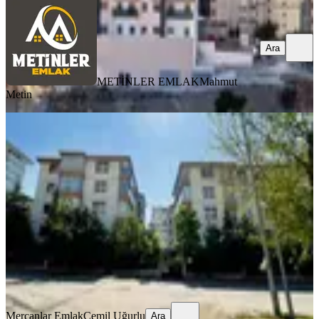
Ara
METİNLER EMLAK
Mahmut
Metin
YENİ
Mercanlardan Yeşilevler'de Site
İçersinde 3+1 Satılık Daire
Yenimahalle, Yeşilevler Mahallesi
3+1
·
140 m²
·
2. Kat
·
08.08.2026
6.850.000 ₺
Mercanlar Emlak
Cemil Uğurlu
Ara
Mercanlar Emlak
Cemil Uğurlu
Ara